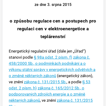
ze dne 3. srpna 2015
o způsobu regulace cen a postupech pro
regulaci cen v elektroenergetice a
teplárenství
Energetický regulační úřad (dále jen „Úřad“)
stanoví podle
§ 98a odst. 2 písm. f)
zákona č.
458/2000 Sb., o podmínkách podnikání a o
výkonu státní správy v energetických odvětvích a
o změně některých zákonů
(energetický zákon),
ve znění
zákona č. 131/2015 Sb.
, a podle
§ 53
odst. 2 písm. h)
zákona č. 165/2012 Sb., o
podporovaných zdrojích energie a o změně
některých zákonů
, ve znění
zákona č. 131/2015