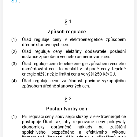
Sb.
:
§ 1
Způsob regulace
(1)
Úřad reguluje ceny v elektroenergetice způsobem
úředně stanovených cen.
(2)
Úřad reguluje ceny elektřiny dodavatele poslední
instance způsobem věcného usměrňování cen.
(3)
Úřad reguluje cenu tepelné energie způsobem věcného
usměrňování cen, to neplatí v případě ceny tepelné
energie nižší, než je limitní cena ve výši 250 Kč/GJ.
(4)
Úřad reguluje cenu za činnost povinně vykupujícího
způsobem úředně stanovených cen.
§ 2
Postup tvorby cen
(1)
Při regulaci
ceny související služby v elektroenergetice
postupuje Úřad tak, aby regulované ceny pokrývaly
ekonomicky oprávněné náklady na zajištění
spolehlivého, bezpečného a efektivního výkonu