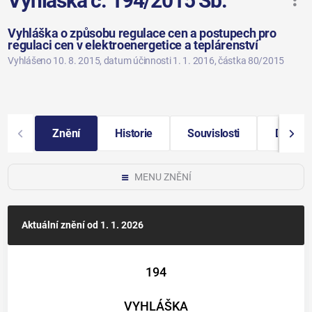
Vyhláška č. 194/2015 Sb.
Vyhláška o způsobu regulace cen a postupech pro
regulaci cen v elektroenergetice a teplárenství
Vyhlášeno 10. 8. 2015
, datum účinnosti 1. 1. 2016
, částka 80/2015
Znění
Historie
Souvislosti
Další i
MENU ZNĚNÍ
Aktuální znění
od 1. 1. 2026
194
VYHLÁŠKA