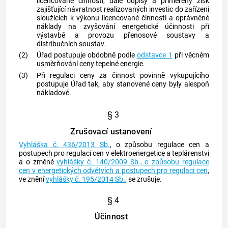
licencované činnosti, dále odpisy a přiměřený zisk
zajišťující návratnost realizovaných investic do zařízení
sloužících k výkonu licencované činnosti a oprávněné
náklady na zvyšování energetické účinnosti při
výstavbě a provozu
přenosové soustavy
a
distribučních soustav
.
(2)
Úřad postupuje obdobně podle
odstavce 1
při věcném
usměrňování ceny tepelné energie.
(3)
Při regulaci ceny za činnost povinně vykupujícího
postupuje Úřad tak, aby stanovené ceny byly alespoň
nákladové.
§ 3
Zrušovací ustanovení
Vyhláška č. 436/2013 Sb.
, o způsobu regulace cen a
postupech pro regulaci cen v elektroenergetice a teplárenství
a o změně
vyhlášky č. 140/2009 Sb., o způsobu regulace
cen v energetických odvětvích a postupech pro regulaci cen
,
ve znění
vyhlášky č. 195/2014 Sb.
, se zrušuje.
§ 4
Účinnost