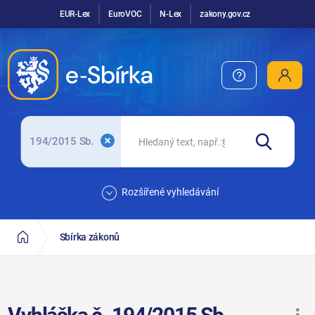
EUR-Lex
EuroVOC
N-Lex
zakony.gov.cz
194/2015 Sb.
Rozšířené vyhledávání
Sbírka zákonů