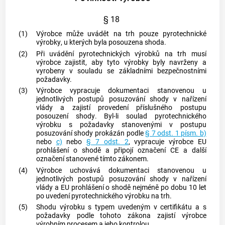
§ 18
(1)
Výrobce
může uvádět na trh pouze
pyrotechnické
výrobky
, u kterých byla posouzena shoda.
(2)
Při uvádění
pyrotechnických výrobků
na trh musí
výrobce
zajistit, aby tyto výrobky byly navrženy a
vyrobeny v souladu se základními bezpečnostními
požadavky.
(3)
Výrobce
vypracuje dokumentaci stanovenou u
jednotlivých postupů posuzování shody v nařízení
vlády a zajistí provedení příslušného postupu
posouzení shody
. Byl-li soulad
pyrotechnického
výrobku
s požadavky stanovenými v postupu
posuzování shody prokázán podle
§ 7 odst. 1 písm. b)
nebo
c)
nebo
§ 7 odst. 2
, vypracuje
výrobce
EU
prohlášení o shodě a připojí
označení CE
a další
označení stanovené tímto zákonem.
(4)
Výrobce
uchovává dokumentaci stanovenou u
jednotlivých postupů posuzování shody v nařízení
vlády a EU prohlášení o shodě nejméně po dobu 10 let
po uvedení
pyrotechnického výrobku
na trh.
(5)
Shodu výrobku s typem uvedeným v
certifikátu
a s
požadavky podle tohoto zákona zajistí
výrobce
výrobním procesem a jeho kontrolou.