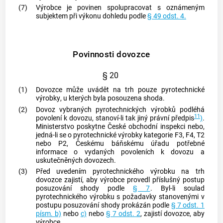
(7)
Výrobce
je povinen spolupracovat s
oznámeným
subjektem
při výkonu dohledu podle
§ 49 odst. 4.
Povinnosti dovozce
§ 20
(1)
Dovozce
může uvádět na trh pouze
pyrotechnické
výrobky
, u kterých byla posouzena shoda.
(2)
Dovoz vybraných
pyrotechnických výrobků
podléhá
11
povolení k dovozu, stanoví-li tak jiný právní předpis
)
.
Ministerstvo poskytne České obchodní inspekci nebo,
jedná-li se o
pyrotechnické výrobky
kategorie F3, F4, T2
nebo P2, Českému báňskému úřadu potřebné
informace o vydaných povoleních k dovozu a
uskutečněných dovozech.
(3)
Před uvedením
pyrotechnického výrobku
na trh
dovozce
zajistí, aby
výrobce
provedl příslušný postup
posuzování shody podle
§ 7
. Byl-li soulad
pyrotechnického výrobku
s požadavky stanovenými v
postupu posuzování shody prokázán podle
§ 7 odst. 1
písm. b)
nebo
c)
nebo
§ 7 odst. 2
, zajistí
dovozce
, aby
výrobce