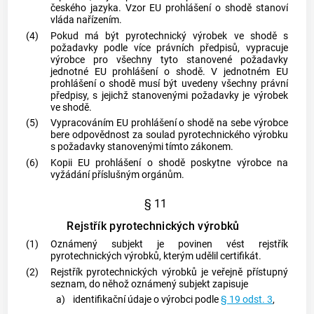
českého jazyka. Vzor EU prohlášení o shodě stanoví
vláda nařízením.
(4)
Pokud má být
pyrotechnický výrobek
ve shodě s
požadavky podle více právních předpisů, vypracuje
výrobce
pro všechny tyto stanovené požadavky
jednotné EU prohlášení o shodě. V jednotném EU
prohlášení o shodě musí být uvedeny všechny právní
předpisy, s jejichž stanovenými požadavky je výrobek
ve shodě.
(5)
Vypracováním EU prohlášení o shodě na sebe
výrobce
bere odpovědnost za soulad
pyrotechnického výrobku
s požadavky stanovenými tímto zákonem.
(6)
Kopii EU prohlášení o shodě poskytne
výrobce
na
vyžádání příslušným orgánům.
§ 11
Rejstřík pyrotechnických výrobků
(1)
Oznámený subjekt
je povinen vést rejstřík
pyrotechnických výrobků
, kterým udělil
certifikát
.
(2)
Rejstřík
pyrotechnických výrobků
je veřejně přístupný
seznam, do něhož
oznámený subjekt
zapisuje
a)
identifikační údaje o
výrobci
podle
§ 19 odst. 3
,