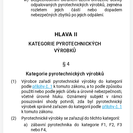
odpalovaných
pyrotechnických výrobků
, zejména
rozletem jejich částí nebo dopadem
nebezpečných zbytků po jejich odpálení.
HLAVA II
KATEGORIE PYROTECHNICKÝCH
VÝROBKŮ
§ 4
Kategorie pyrotechnických výrobků
(1)
Výrobce
zařadí
pyrotechnické výrobky
do kategorií
podle
přílohy č. 1
k tomuto zákonu, a to podle způsobu
použití nebo podle jejich účelu a úrovně nebezpečnosti,
včetně úrovně hluku.
Oznámený subjekt
v rámci
posuzování shody potvrdí, zda byl
pyrotechnický
výrobek
správně zařazen do kategorií podle
přílohy č. 1
k tomuto zákonu.
(2)
Pyrotechnické výrobky
se zařazují do těchto kategorií:
a)
zábavní pyrotechnika
do kategorie F1, F2, F3
nebo F4,