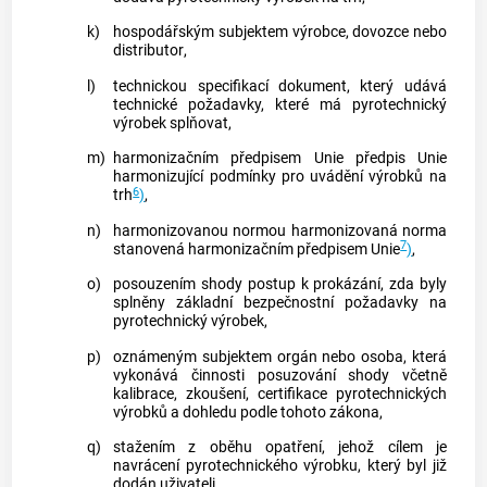
k)
hospodářským subjektem
výrobce
,
dovozce
nebo
distributor
,
l)
technickou specifikací
dokument, který udává
technické požadavky, které má
pyrotechnický
výrobek
splňovat,
m)
harmonizačním předpisem Unie
předpis Unie
harmonizující podmínky pro uvádění výrobků na
6
trh
)
,
n)
harmonizovanou normou
harmonizovaná norma
7
stanovená
harmonizačním předpisem Unie
)
,
o)
posouzením shody
postup k prokázání, zda byly
splněny základní bezpečnostní požadavky na
pyrotechnický výrobek
,
p)
oznámeným subjektem
orgán nebo osoba, která
vykonává činnosti posuzování shody včetně
kalibrace, zkoušení, certifikace
pyrotechnických
výrobků
a dohledu podle tohoto zákona,
q)
stažením z oběhu
opatření, jehož cílem je
navrácení
pyrotechnického výrobku
, který byl již
dodán uživateli,