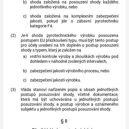
b)
shoda založená na
posouzení shody
každého
jednotlivého výrobku, nebo
c)
shoda založená na komplexním zabezpečení
jakosti, pokud jde o
zábavní pyrotechniku
kategorie F4.
(2)
Je-li shoda
pyrotechnického výrobku
posouzena
postupem EU přezkoušení typu, musí být tento postup
pro účely
uvedení na trh
doplněn o postup
posouzení
shody
s typem, který je založen na
a)
vnitřní kontrole výroby a zkouškách výrobku pod
dohledem v náhodně zvolených intervalech,
b)
zabezpečení jakosti výrobního procesu, nebo
c)
zabezpečení jakosti výrobku.
(3)
Vláda stanoví nařízením popis a obsah jednotlivých
postupů posuzování shody, včetně dokumentace,
která má být uchovávána u jednotlivých postupů
posuzování shody, a postup
výrobce
a
oznámeného
subjektu
u jednotlivých postupů posuzování shody.
§ 8