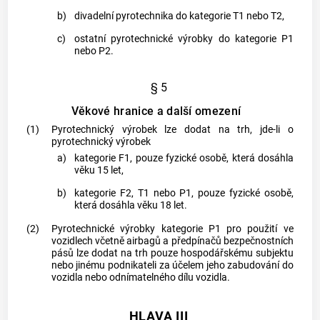
b)
divadelní pyrotechnika
do kategorie T1 nebo T2,
c)
ostatní
pyrotechnické výrobky
do kategorie P1
nebo P2.
§ 5
Věkové hranice a další omezení
(1)
Pyrotechnický výrobek
lze dodat na trh, jde-li o
pyrotechnický výrobek
a)
kategorie F1, pouze fyzické osobě, která dosáhla
věku 15 let,
b)
kategorie F2, T1 nebo P1, pouze fyzické osobě,
která dosáhla věku 18 let.
(2)
Pyrotechnické výrobky
kategorie P1 pro použití ve
vozidlech včetně airbagů a předpínačů bezpečnostních
pásů lze dodat na trh pouze
hospodářskému subjektu
nebo jinému podnikateli za účelem jeho zabudování do
vozidla nebo odnímatelného dílu vozidla.
HLAVA III