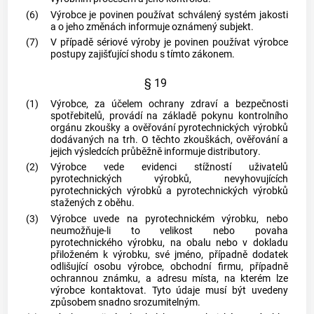
(6)
Výrobce
je povinen používat schválený systém jakosti
a o jeho změnách informuje
oznámený subjekt
.
(7)
V případě sériové výroby je povinen používat
výrobce
postupy zajišťující shodu s tímto zákonem.
§ 19
(1)
Výrobce
, za účelem ochrany zdraví a bezpečnosti
spotřebitelů
, provádí na základě pokynu kontrolního
orgánu zkoušky a ověřování
pyrotechnických výrobků
dodávaných na trh. O těchto zkouškách, ověřování a
jejich výsledcích průběžně informuje
distributory
.
(2)
Výrobce
vede evidenci stížností uživatelů
pyrotechnických výrobků
, nevyhovujících
pyrotechnických výrobků
a
pyrotechnických výrobků
stažených z oběhu.
(3)
Výrobce
uvede na
pyrotechnickém výrobku
, nebo
neumožňuje-li to velikost nebo povaha
pyrotechnického výrobku
, na obalu nebo v dokladu
přiloženém k výrobku, své jméno, případně dodatek
odlišující osobu
výrobce
, obchodní firmu, případně
ochrannou známku, a adresu místa, na kterém lze
výrobce
kontaktovat. Tyto údaje musí být uvedeny
způsobem snadno srozumitelným.