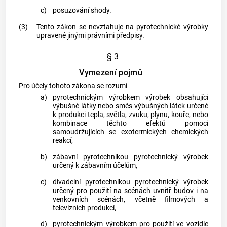
c)
posuzování shody.
(3)
Tento zákon se nevztahuje na
pyrotechnické výrobky
upravené jinými právními předpisy.
§ 3
Vymezení pojmů
Pro účely tohoto zákona se rozumí
a)
pyrotechnickým výrobkem
výrobek obsahující
výbušné látky nebo směs výbušných látek určené
k produkci tepla, světla, zvuku, plynu, kouře, nebo
kombinace těchto efektů pomocí
samoudržujících se exotermických chemických
reakcí,
b)
zábavní pyrotechnikou
pyrotechnický výrobek
určený k zábavním účelům,
c)
divadelní pyrotechnikou
pyrotechnický výrobek
určený pro použití na scénách uvnitř budov i na
venkovních scénách, včetně filmových a
televizních produkcí,
d)
pyrotechnickým výrobkem
pro použití ve vozidle