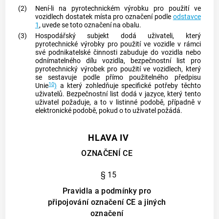
(2)
Není-li na
pyrotechnickém výrobku
pro použití ve
vozidlech dostatek místa pro označení podle
odstavce
1
, uvede se toto označení na obalu.
(3)
Hospodářský subjekt
dodá uživateli, který
pyrotechnické výrobky
pro použití ve vozidle v rámci
své podnikatelské činnosti zabuduje do vozidla nebo
odnímatelného dílu vozidla, bezpečnostní list pro
pyrotechnický výrobek
pro použití ve vozidlech, který
se sestavuje podle přímo použitelného předpisu
10
Unie
)
a který zohledňuje specifické potřeby těchto
uživatelů. Bezpečnostní list dodá v jazyce, který tento
uživatel požaduje, a to v listinné podobě, případně v
elektronické podobě, pokud o to uživatel požádá.
HLAVA IV
OZNAČENÍ CE
§ 15
Pravidla a podmínky pro
připojování označení CE a jiných
označení