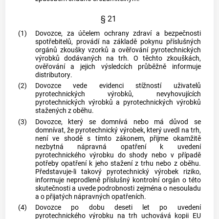
§ 21
(1)
Dovozce
, za účelem ochrany zdraví a bezpečnosti
spotřebitelů
, provádí na základě pokynu příslušných
orgánů zkoušky vzorků a ověřování
pyrotechnických
výrobků
dodávaných na trh. O těchto zkouškách,
ověřování a jejich výsledcích průběžně informuje
distributory
.
(2)
Dovozce
vede evidenci stížností uživatelů
pyrotechnických výrobků
, nevyhovujících
pyrotechnických výrobků
a
pyrotechnických výrobků
stažených z oběhu.
(3)
Dovozce
, který se domnívá nebo má důvod se
domnívat, že
pyrotechnický výrobek
, který uvedl na trh,
není ve shodě s tímto zákonem, přijme okamžitě
nezbytná nápravná opatření k uvedení
pyrotechnického výrobku
do shody nebo v případě
potřeby opatření k jeho
stažení z trhu
nebo z oběhu.
Představuje-li takový
pyrotechnický výrobek
riziko,
informuje neprodleně příslušný kontrolní orgán o této
skutečnosti a uvede podrobnosti zejména o nesouladu
a o přijatých nápravných opatřeních.
(4)
Dovozce
po dobu deseti let po uvedení
pyrotechnického výrobku
na trh uchovává kopii EU