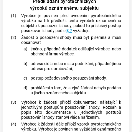
Předkládání pyrotechnických
výrobků oznámenému subjektu
(1)
Výrobce
je povinen před uvedením
pyrotechnického
výrobku
na trh předložit tento výrobek
oznámenému
subjektu
k
posouzení shody
, pokud to příslušný postup
posuzování shody podle
§ 7
vyžaduje.
(2)
Žádost o
posouzení shody
musí být písemná a musí
obsahovat
a)
jméno, případně dodatek odlišující
výrobce
, nebo
obchodní firmu
výrobce
,
b)
adresu sídla nebo místa podnikání, případně jinou
adresu pro doručování,
c)
postup požadovaného posuzování shody,
d)
prohlášení o tom, že stejná žádost nebyla podána
u jiného
oznámeného subjektu
.
(3)
Výrobce
k žádosti přiloží dokumentaci náležející k
jednotlivým postupům posuzování shody. Rozsah a
popis této dokumentace u jednotlivých postupů
posuzování shody stanoví vláda nařízením.
(4)
Výrobce
k žádosti dále přiloží vzorek
pyrotechnického
výrobku
.
Výrobce
je povinen na vyžádání
oznámeného