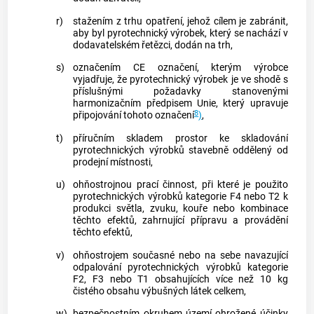
r)
stažením z trhu
opatření, jehož cílem je zabránit,
aby byl
pyrotechnický výrobek
, který se nachází v
dodavatelském řetězci, dodán na trh,
s)
označením CE označení, kterým
výrobce
vyjadřuje, že
pyrotechnický výrobek
je ve shodě s
příslušnými požadavky stanovenými
harmonizačním předpisem Unie
, který upravuje
8
připojování tohoto označení
)
,
t)
příručním skladem
prostor ke skladování
pyrotechnických výrobků
stavebně oddělený od
prodejní místnosti,
u)
ohňostrojnou prací činnost, při které je použito
pyrotechnických výrobků
kategorie F4 nebo T2 k
produkci světla, zvuku, kouře nebo kombinace
těchto efektů, zahrnující přípravu a provádění
těchto efektů,
v)
ohňostrojem
současné nebo na sebe navazující
odpalování
pyrotechnických výrobků
kategorie
F2, F3 nebo T1 obsahujících více než 10 kg
čistého obsahu výbušných látek celkem,
w)
bezpečnostním okruhem
území ohrožené účinky