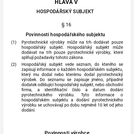
HLAVA V
HOSPODÁŘSKÝ SUBJEKT
§ 16
Povinnosti hospodářského subjektu
(1)
Pyrotechnické výrobky
může na trh dodávat pouze
hospodářský subjekt
.
Hospodářský subjekt
může
dodávat na trh pouze
pyrotechnické výrobky
, které
splňují požadavky tohoto zákona.
(2)
Hospodářský subjekt
vede seznam, do kterého se
zapisují informace o každém
hospodářském subjektu
,
který mu dodal nebo kterému dodal
pyrotechnický
výrobek
. Do seznamu se zapisuje jméno, případně
dodatek odlišující
hospodářský subjekt
, nebo obchodní
firma, a identifikační číslo a datum dodání
pyrotechnického výrobku
. Tyto informace o
hospodářském subjektu
a dodání
pyrotechnického
výrobku
se uchovávají po dobu nejméně 10 let od jeho
dodání.
Povinnosti výrobce