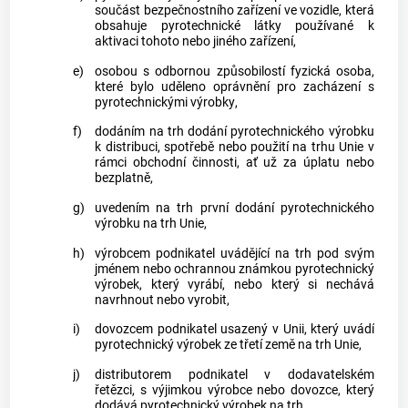
součást bezpečnostního zařízení ve vozidle, která
obsahuje pyrotechnické látky používané k
aktivaci tohoto nebo jiného zařízení,
e)
osobou s odbornou způsobilostí
fyzická osoba,
které bylo uděleno oprávnění pro zacházení s
pyrotechnickými výrobky
,
f)
dodáním na trh
dodání
pyrotechnického výrobku
k distribuci, spotřebě nebo použití na trhu Unie v
rámci obchodní činnosti, ať už za úplatu nebo
bezplatně,
g)
uvedením na trh
první dodání
pyrotechnického
výrobku
na trh Unie,
h)
výrobcem
podnikatel uvádějící na trh pod svým
jménem nebo ochrannou známkou
pyrotechnický
výrobek
, který vyrábí, nebo který si nechává
navrhnout nebo vyrobit,
i)
dovozcem
podnikatel usazený v Unii, který uvádí
pyrotechnický výrobek
ze třetí země na trh Unie,
j)
distributorem
podnikatel v dodavatelském
řetězci, s výjimkou
výrobce
nebo
dovozce
, který
dodává
pyrotechnický výrobek
na trh,