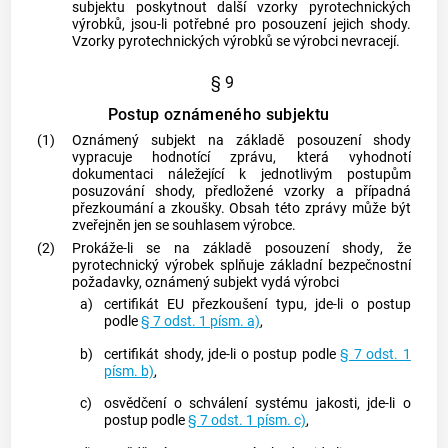
subjektu
poskytnout další vzorky
pyrotechnických
výrobků
, jsou-li potřebné pro posouzení jejich shody.
Vzorky
pyrotechnických výrobků
se
výrobci
nevracejí.
§ 9
Postup oznámeného subjektu
(1)
Oznámený subjekt
na základě
posouzení shody
vypracuje hodnotící zprávu, která vyhodnotí
dokumentaci náležející k jednotlivým postupům
posuzování shody, předložené vzorky a případná
přezkoumání a zkoušky. Obsah této zprávy může být
zveřejněn jen se souhlasem
výrobce
.
(2)
Prokáže-li se na základě
posouzení shody
, že
pyrotechnický výrobek
splňuje základní bezpečnostní
požadavky,
oznámený subjekt
vydá
výrobci
a)
certifikát
EU přezkoušení typu, jde-li o postup
podle
§ 7 odst. 1 písm. a)
,
b)
certifikát
shody, jde-li o postup podle
§ 7 odst. 1
písm. b)
,
c)
osvědčení o schválení systému jakosti, jde-li o
postup podle
§ 7 odst. 1 písm. c)
,