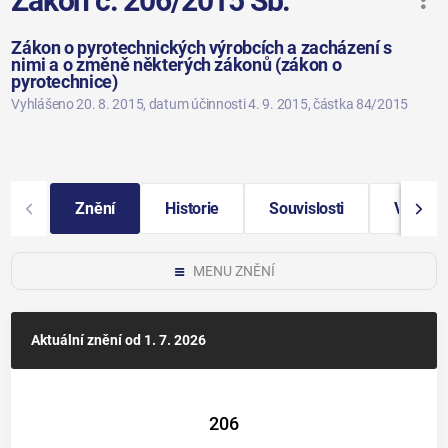
Zákon č. 206/2015 Sb.
Zákon o pyrotechnických výrobcích a zacházení s
nimi a o změně některých zákonů (zákon o
pyrotechnice)
Vyhlášeno 20. 8. 2015
, datum účinnosti 4. 9. 2015
, částka 84/2015
Znění
Historie
Souvislosti
Vybraná
MENU ZNĚNÍ
Aktuální znění
od 1. 7. 2026
206