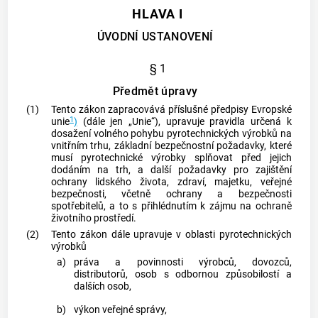
HLAVA I
ÚVODNÍ USTANOVENÍ
§ 1
Předmět úpravy
(1)
Tento zákon zapracovává příslušné předpisy Evropské
1
unie
)
(dále jen „Unie“), upravuje pravidla určená k
dosažení volného pohybu
pyrotechnických výrobků
na
vnitřním trhu, základní bezpečnostní požadavky, které
musí
pyrotechnické výrobky
splňovat před jejich
dodáním na trh
, a další požadavky pro zajištění
ochrany lidského života, zdraví, majetku, veřejné
bezpečnosti, včetně ochrany a bezpečnosti
spotřebitelů
, a to s přihlédnutím k zájmu na ochraně
životního prostředí.
(2)
Tento zákon dále upravuje v oblasti
pyrotechnických
výrobků
a)
práva a povinnosti
výrobců
,
dovozců
,
distributorů
,
osob s odbornou způsobilostí
a
dalších osob,
b)
výkon veřejné správy,