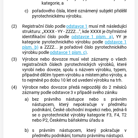
kategorie, a
c)
pořadového čísla, které
oznámený subjekt
přidělil
pyrotechnickému výrobku
.
(2)
Registrační číslo podle
odstavce 1
musí mít následující
strukturu: „XXXX - YY - ZZZZ...“, kde XXXX je čtyřmístné
identifikační číslo podle
odstavce 1 písm. a)
, YY je
kategorie
pyrotechnického výrobku
podle
odstavce 1
písm. b)
a ZZZZ... je pořadové číslo
pyrotechnického
výrobku
podle
odstavce 1 písm. c)
.
(3)
Výrobce
nebo
dovozce
musí vést záznamy o všech
registračních číslech
pyrotechnických výrobků
, které
vyrobí nebo doveze, spolu s názvem výrobku, typem,
případně dílčím typem výrobku a místem jeho výroby, a
to nejméně po dobu 10 let od uvedení výrobku na trh.
(4)
Výrobce
nebo
dovozce
předá nejpozději do 2 měsíců
záznamy podle odstavce 3 v případě svého zániku
a)
bez právního nástupce nebo s právním
nástupcem, který nepokračuje v předmětu
podnikání, České obchodní inspekci nebo, jedná-li
se o
pyrotechnické výrobky
kategorie F3, F4, T2
nebo P2, Českému báňskému úřadu a
b)
s právním nástupcem, který pokračuje v
předmětu podnikání, tomuto právnímu nástupci.