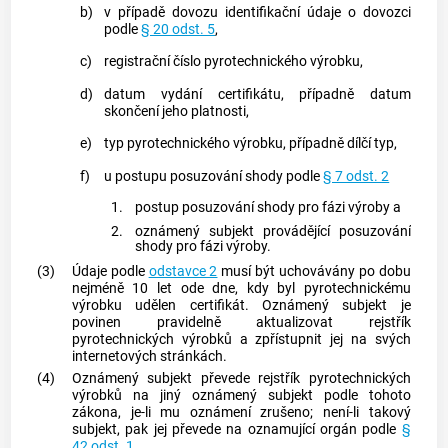
b)
v případě dovozu identifikační údaje o
dovozci
podle
§ 20 odst. 5
,
c)
registrační číslo
pyrotechnického výrobku
,
d)
datum vydání
certifikátu
, případně datum
skončení jeho platnosti,
e)
typ
pyrotechnického výrobku
, případně dílčí typ,
f)
u postupu posuzování shody podle
§ 7 odst. 2
1.
postup posuzování shody pro fázi výroby a
2.
oznámený subjekt
provádějící posuzování
shody pro fázi výroby.
(3)
Údaje podle
odstavce 2
musí být uchovávány po dobu
nejméně 10 let ode dne, kdy byl
pyrotechnickému
výrobku
udělen
certifikát
.
Oznámený subjekt
je
povinen pravidelně aktualizovat rejstřík
pyrotechnických výrobků
a zpřístupnit jej na svých
internetových stránkách.
(4)
Oznámený subjekt
převede rejstřík
pyrotechnických
výrobků
na jiný
oznámený subjekt
podle tohoto
zákona, je-li mu oznámení zrušeno; není-li takový
subjekt, pak jej převede na oznamující orgán podle
§
42 odst. 1.