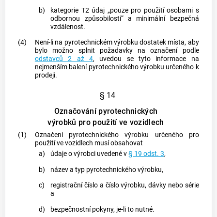
b)
kategorie T2 údaj „pouze pro použití
osobami s
odbornou způsobilostí
“ a minimální bezpečná
vzdálenost.
(4)
Není-li na
pyrotechnickém výrobku
dostatek místa, aby
bylo možno splnit požadavky na označení podle
odstavců 2 až 4
, uvedou se tyto informace na
nejmenším balení
pyrotechnického výrobku
určeného k
prodeji.
§ 14
Označování pyrotechnických
výrobků pro použití ve vozidlech
(1)
Označení
pyrotechnického výrobku
určeného pro
použití ve vozidlech musí obsahovat
a)
údaje o
výrobci
uvedené v
§ 19 odst. 3
,
b)
název a typ
pyrotechnického výrobku
,
c)
registrační číslo a číslo výrobku, dávky nebo série
a
d)
bezpečnostní pokyny, je-li to nutné.