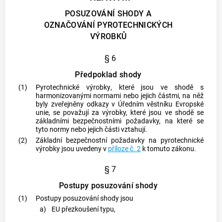
POSUZOVÁNÍ SHODY A
OZNAČOVÁNÍ PYROTECHNICKÝCH
VÝROBKŮ
§ 6
Předpoklad shody
(1)
Pyrotechnické výrobky
, které jsou ve shodě s
harmonizovanými normami
nebo jejich částmi, na něž
byly zveřejněny odkazy v Úředním věstníku Evropské
unie, se považují za výrobky, které jsou ve shodě se
základními bezpečnostními požadavky, na které se
tyto normy nebo jejich části vztahují.
(2)
Základní bezpečnostní požadavky na
pyrotechnické
výrobky
jsou uvedeny v
příloze č. 2
k tomuto zákonu.
§ 7
Postupy posuzování shody
(1)
Postupy posuzování shody jsou
a)
EU přezkoušení typu,