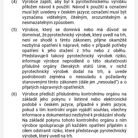
(4)
Výrobce
zajistí, aby byl k
pyrotechnickému výrobku
přiložen návod k použití. Návod k použití a označení
musí být uvedeny v českém jazyce; označení musí být
vyznačena viditelným, čitelným, srozumitelným a
nesmazatelným způsobem.
(5)
Výrobce
, který se domnívá nebo má důvod se
domnívat, že
pyrotechnický výrobek
, který uvedl na trh,
není ve shodě s tímto zákonem, přijme okamžitě
nezbytná opatření k nápravě, nebo v případě potřeby
opatření k jeho
stažení z trhu
nebo z oběhu.
Představuje-li takový
pyrotechnický výrobek
riziko,
informuje
výrobce
neprodleně o této skutečnosti
příslušné orgány členských států Unie, v nichž
pyrotechnický výrobek
dodal na trh, a uvede
podrobnosti zejména o nesouladu s požadavky
stanovenými tímto zákonem (dále jen „nesoulad“) a o
přijatých nápravných opatřeních.
(6)
Výrobce
předloží příslušnému kontrolnímu orgánu na
základě jeho pokynu v listinné nebo elektronické
podobě v českém jazyce, případně v jiném jazyce,
pokud s tím kontrolní orgán vyjádří souhlas, všechny
informace a dokumentaci nezbytné k prokázání shody.
Na základě pokynu tohoto kontrolního orgánu s ním
výrobce
spolupracuje při každém opatření přijatém s
cílem odstranit riziko, které představuje
pyrotechnický
výrobek
, který uvedl na trh.