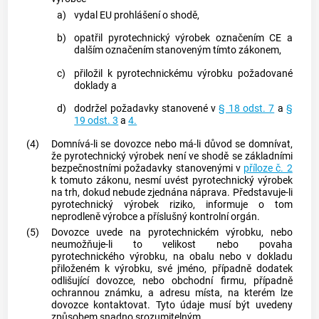
a)
vydal EU prohlášení o shodě,
b)
opatřil
pyrotechnický výrobek
označením CE
a
dalším označením stanoveným tímto zákonem,
c)
přiložil k
pyrotechnickému výrobku
požadované
doklady a
d)
dodržel požadavky stanovené v
§ 18 odst. 7
a
§
19 odst. 3
a
4.
(4)
Domnívá-li se
dovozce
nebo má-li důvod se domnívat,
že
pyrotechnický výrobek
není ve shodě se základními
bezpečnostními požadavky stanovenými v
příloze č. 2
k tomuto zákonu, nesmí uvést
pyrotechnický výrobek
na trh, dokud nebude zjednána náprava. Představuje-li
pyrotechnický výrobek
riziko, informuje o tom
neprodleně
výrobce
a příslušný kontrolní orgán.
(5)
Dovozce
uvede na
pyrotechnickém výrobku
, nebo
neumožňuje-li to velikost nebo povaha
pyrotechnického výrobku
, na obalu nebo v dokladu
přiloženém k výrobku, své jméno, případně dodatek
odlišující
dovozce
, nebo obchodní firmu, případně
ochrannou známku, a adresu místa, na kterém lze
dovozce
kontaktovat. Tyto údaje musí být uvedeny
způsobem snadno srozumitelným.