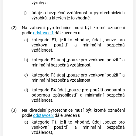
výroby a
j)
údaje o bezpečné vzdálenosti u
pyrotechnických
výrobků
, u kterých je to vhodné.
(2)
Na
zábavní pyrotechnice
musí být kromě označení
podle
odstavce 1
dále uveden u
a)
kategorie F1, je-li to vhodné, údaj „pouze pro
venkovní použití“ a minimální bezpečná
vzdálenost,
b)
kategorie F2 údaj „pouze pro venkovní použití“ a
minimální bezpečná vzdálenost,
c)
kategorie F3 údaj „pouze pro venkovní použití“ a
minimální bezpečná vzdálenost,
d)
kategorie F4 údaj „pouze pro použití
osobami s
odbornou způsobilostí
“ a minimální bezpečná
vzdálenost.
(3)
Na
divadelní pyrotechnice
musí být kromě označení
podle
odstavce 2
dále uveden u
a)
kategorie T1, je-li to vhodné, údaj „pouze pro
venkovní použití“ a minimální bezpečná
vzdálenost,