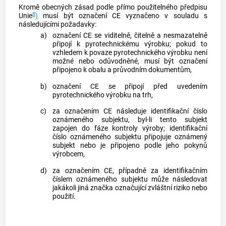
Kromě obecných zásad podle přímo použitelného předpisu
8
Unie
)
musí být
označení CE
vyznačeno v souladu s
následujícími požadavky:
a)
označení CE
se viditelně, čitelně a nesmazatelně
připojí k
pyrotechnickému výrobku
; pokud to
vzhledem k povaze
pyrotechnického výrobku
není
možné nebo odůvodněné, musí být označení
připojeno k obalu a průvodním dokumentům,
b)
označení CE
se připojí před uvedením
pyrotechnického výrobku
na trh,
c)
za
označením CE
následuje identifikační číslo
oznámeného subjektu
, byl-li tento subjekt
zapojen do fáze kontroly výroby; identifikační
číslo
oznámeného subjektu
připojuje
oznámený
subjekt
nebo je připojeno podle jeho pokynů
výrobcem
,
d)
za
označením CE
, případně za identifikačním
číslem
oznámeného subjektu
může následovat
jakákoli jiná značka označující zvláštní riziko nebo
použití.