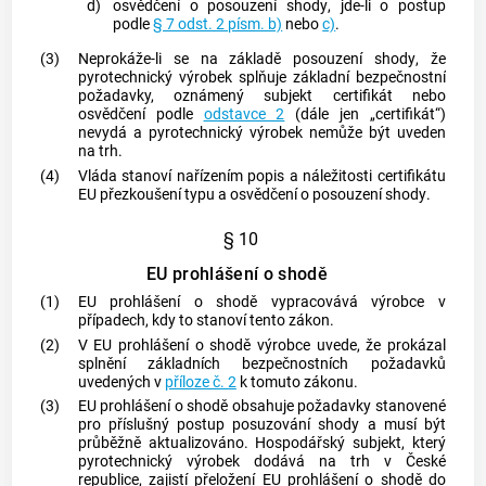
d)
osvědčení o
posouzení shody
, jde-li o postup
podle
§ 7 odst. 2 písm. b)
nebo
c)
.
(3)
Neprokáže-li se na základě
posouzení shody
, že
pyrotechnický výrobek
splňuje základní bezpečnostní
požadavky,
oznámený subjekt
certifikát
nebo
osvědčení podle
odstavce 2
(dále jen „
certifikát
“)
nevydá a
pyrotechnický výrobek
nemůže být uveden
na trh.
(4)
Vláda stanoví nařízením popis a náležitosti
certifikátu
EU přezkoušení typu a osvědčení o
posouzení shody
.
§ 10
EU prohlášení o shodě
(1)
EU prohlášení o shodě vypracovává
výrobce
v
případech, kdy to stanoví tento zákon.
(2)
V EU prohlášení o shodě
výrobce
uvede, že prokázal
splnění základních bezpečnostních požadavků
uvedených v
příloze č. 2
k tomuto zákonu.
(3)
EU prohlášení o shodě obsahuje požadavky stanovené
pro příslušný postup posuzování shody a musí být
průběžně aktualizováno.
Hospodářský subjekt
, který
pyrotechnický výrobek
dodává na trh v České
republice, zajistí přeložení EU prohlášení o shodě do