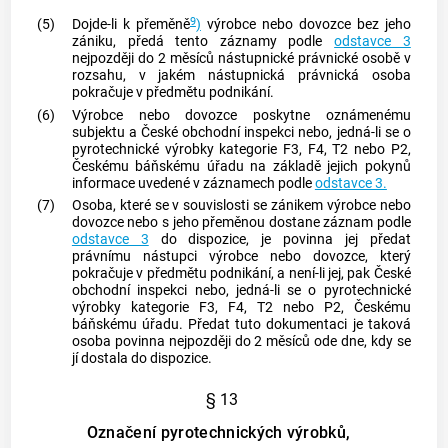
9
(5)
Dojde-li k přeměně
)
výrobce
nebo
dovozce
bez jeho
zániku, předá tento záznamy podle
odstavce 3
nejpozději do 2 měsíců nástupnické právnické osobě v
rozsahu, v jakém nástupnická právnická osoba
pokračuje v předmětu podnikání.
(6)
Výrobce
nebo
dovozce
poskytne
oznámenému
subjektu
a České obchodní inspekci nebo, jedná-li se o
pyrotechnické výrobky
kategorie F3, F4, T2 nebo P2,
Českému báňskému úřadu na základě jejich pokynů
informace uvedené v záznamech podle
odstavce 3.
(7)
Osoba, které se v souvislosti se zánikem
výrobce
nebo
dovozce
nebo s jeho přeměnou dostane záznam podle
odstavce 3
do dispozice, je povinna jej předat
právnímu nástupci
výrobce
nebo
dovozce
, který
pokračuje v předmětu podnikání, a není-li jej, pak České
obchodní inspekci nebo, jedná-li se o
pyrotechnické
výrobky
kategorie F3, F4, T2 nebo P2, Českému
báňskému úřadu. Předat tuto dokumentaci je taková
osoba povinna nejpozději do 2 měsíců ode dne, kdy se
jí dostala do dispozice.
§ 13
Označení pyrotechnických výrobků,