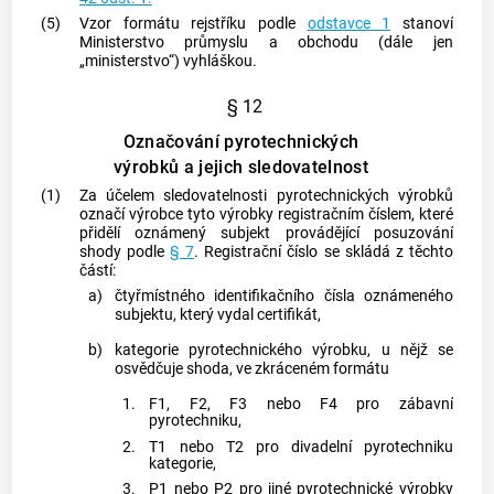
(5)
Vzor formátu rejstříku podle
odstavce 1
stanoví
Ministerstvo průmyslu a obchodu (dále jen
„ministerstvo“) vyhláškou.
§ 12
Označování pyrotechnických
výrobků a jejich sledovatelnost
(1)
Za účelem sledovatelnosti
pyrotechnických výrobků
označí
výrobce
tyto výrobky registračním číslem, které
přidělí
oznámený subjekt
provádějící posuzování
shody podle
§ 7
. Registrační číslo se skládá z těchto
částí:
a)
čtyřmístného identifikačního čísla
oznámeného
subjektu
, který vydal
certifikát
,
b)
kategorie
pyrotechnického výrobku
, u nějž se
osvědčuje shoda, ve zkráceném formátu
1.
F1, F2, F3 nebo F4 pro
zábavní
pyrotechniku
,
2.
T1 nebo T2 pro
divadelní pyrotechniku
kategorie,
3.
P1 nebo P2 pro jiné
pyrotechnické výrobky