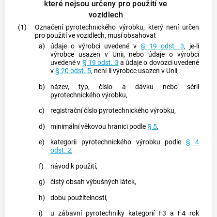
které nejsou určeny pro použití ve
vozidlech
(1)
Označení
pyrotechnického výrobku
, který není určen
pro použití ve vozidlech, musí obsahovat
a)
údaje o
výrobci
uvedené v
§ 19 odst. 3
, je-li
výrobce
usazen v Unii, nebo údaje o
výrobci
uvedené v
§ 19 odst. 3
a údaje o
dovozci
uvedené
v
§ 20 odst. 5
, není-li
výrobce
usazen v Unii,
b)
název, typ, číslo a dávku nebo sérii
pyrotechnického výrobku
,
c)
registrační číslo
pyrotechnického výrobku
,
d)
minimální věkovou hranici podle
§ 5
,
e)
kategorii
pyrotechnického výrobku
podle
§ 4
odst. 2
,
f)
návod k použití,
g)
čistý obsah výbušných látek,
h)
dobu použitelnosti,
i)
u
zábavní pyrotechniky
kategorií F3 a F4 rok