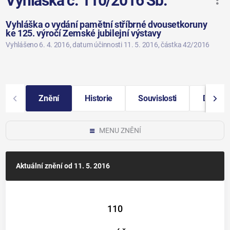
Vyhláška č. 110/2016 Sb.
Vyhláška o vydání pamětní stříbrné dvousetkoruny
ke 125. výročí Zemské jubilejní výstavy
Vyhlášeno 6. 4. 2016
, datum účinnosti 11. 5. 2016
, částka 42/2016
Znění
Historie
Souvislosti
Další i
MENU ZNĚNÍ
Aktuální znění
od 11. 5. 2016
110