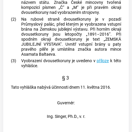
názvem státu. Značka České mincovny tvořená
kompozicí písmen „Č“ a „M“ je při pravém okraji
dvousetkoruny nad vyobrazením strojovny.
(2)
Na rubové straně dvousetkoruny je v pozadí
Průmyslový palác, před kterým je vyobrazena vstupní
brána na Zemskou jubilejní výstavu. Při horním okraji
dvousetkoruny jsou letopočty „1891–2016“. Při
spodním okraji dvousetkoruny je text „ZEMSKÁ
JUBILEJNÍ VÝSTAVA“. Uvnitř vstupní brány u paty
pravého pilíře je umístěna značka
autora
mince
Asamata Baltaeva.
(3)
Vyobrazení dvousetkoruny je uvedeno v
příloze
k této
vyhlášce.
§ 3
Tato vyhláška nabývá účinnosti dnem 11. května 2016.
Guvernér:
Ing. Singer, Ph.D., v. r.