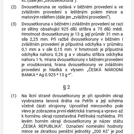
Kč (dále jen „dvousetkoruna“).
(2)
Dvousetkoruna se vydává v běžném provedení a ve
zvláštním provedení s leštěným polem mince a
matovým reliéfem (dále jen „zvláštní provedení“).
(3)
Dvousetkoruna v běžném i zvláštním provedení se razí
ze slitiny obsahující 925 dílů stříbra a 75 dílů mědi.
Hmotnost dvousetkoruny je 13 g, její průměr 31 mm a
síla 2,25 mm. Při ražbě dvousetkoruny v běžném i
zvláštním provedení je přípustná odchylka v průměru
0,1 mm a v síle 0,15 mm. V hmotnosti je přípustná
odchylka nahoru 0,26 g a v obsahu stříbra odchylka
nahoru 1 %. Hrana dvousetkoruny v běžném provedení
je vroubkovaná, hrana dvousetkoruny ve zvláštním
provedení je hladká s vlysem „
ČESKÁ NÁRODNÍ
BANKA
* Ag 0.925 * 13 g *“.
§ 2
(1)
Na lícní straně dvousetkoruny je při spodním okraji
vyobrazena lanová dráha na Petřín a její schéma
včetně části strojovny. Uprostřed mincovního pole
vlevo je zobrazena první elektrická tramvaj a vpravo až
k hornímu okraji rozestavěná Petřínská rozhledna. Při
levém horním okraji dvousetkoruny je název státu
„ČESKÁ REPUBLIKA“. Označení nominální hodnoty
mince se zkratkou peněžní jednotky „200 Kč“ je pod