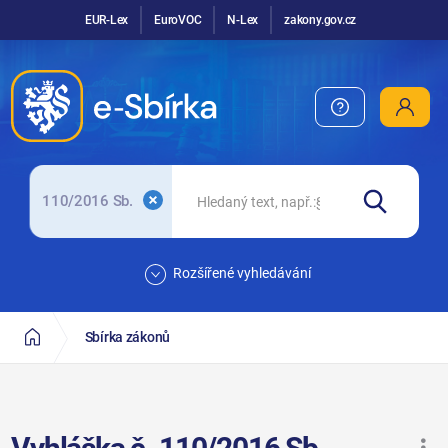
EUR-Lex
EuroVOC
N-Lex
zakony.gov.cz
110/2016 Sb.
Rozšířené vyhledávání
Sbírka zákonů