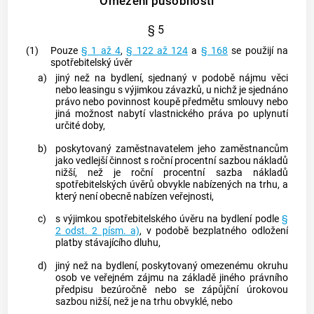
Omezení působnosti
§ 5
(1)
Pouze
§ 1 až 4
,
§ 122 až 124
a
§ 168
se použijí na
spotřebitelský úvěr
a)
jiný než na bydlení, sjednaný v podobě nájmu věci
nebo leasingu s výjimkou závazků, u nichž je sjednáno
právo nebo povinnost koupě předmětu smlouvy nebo
jiná možnost nabytí vlastnického práva po uplynutí
určité doby,
b)
poskytovaný zaměstnavatelem jeho zaměstnancům
jako vedlejší činnost s
roční procentní sazbou nákladů
nižší, než je
roční procentní sazba nákladů
spotřebitelských úvěrů
obvykle nabízených na trhu, a
který není obecně nabízen veřejnosti,
c)
s výjimkou
spotřebitelského úvěru
na bydlení podle
§
2 odst. 2 písm. a)
, v podobě bezplatného odložení
platby stávajícího dluhu,
d)
jiný než na bydlení, poskytovaný omezenému okruhu
osob ve veřejném zájmu na základě jiného právního
předpisu bezúročně nebo se
zápůjční úrokovou
sazbou
nižší, než je na trhu obvyklé, nebo