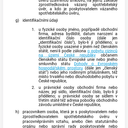
úvěru
uzavřenou smlouvu, na jejímž základě
zprostředkovává
vázaný spotřebitelský
úvěr
, a kdo je
poskytovatelem
vázaného
spotřebitelského úvěru
,
g)
identifikačními údaji
1.
u fyzické osoby jméno, popřípadě obchodní
firma, adresa bydliště, datum narození a
identifikační číslo osoby (dále jen
„identifikační číslo“), bylo-li jí přiděleno; u
fyzické osoby usazené v jiném než členském
státě, není-li podle zákona
o pobytu cizinců
na území České republiky
občanem
členského státu Evropské unie nebo jiného
smluvního státu
Dohody o Evropském
hospodářském prostoru
(dále jen „členský
stát“) nebo jeho rodinným příslušníkem, též
místo trvalého nebo dlouhodobého pobytu v
České republice,
2.
u právnické osoby obchodní firma nebo
název, její sídlo, identifikační číslo, bylo-li jí
přiděleno; u právnické osoby se sídlem v
třetím státě též adresa pobočky
obchodního
závodu
umístěné v České republice,
h)
pracovníkem
osoba, která je s
poskytovatelem
nebo
zprostředkovatelem
spotřebitelského úvěru
v
pracovněprávním vztahu, anebo člen statutárního
orgánu nebo správní rady
poskytovatele
nebo