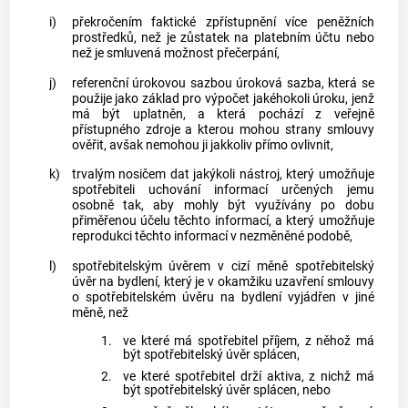
i)
překročením faktické zpřístupnění více peněžních
prostředků, než je zůstatek na platebním účtu nebo
než je smluvená možnost přečerpání,
j)
referenční úrokovou sazbou
úroková sazba, která se
použije jako základ pro výpočet jakéhokoli úroku, jenž
má být uplatněn, a která pochází z veřejně
přístupného zdroje a kterou mohou strany smlouvy
ověřit, avšak nemohou ji jakkoliv přímo ovlivnit,
k)
trvalým nosičem dat jakýkoli nástroj, který umožňuje
spotřebiteli
uchování informací určených jemu
osobně tak, aby mohly být využívány po dobu
přiměřenou účelu těchto informací, a který umožňuje
reprodukci těchto informací v nezměněné podobě,
l)
spotřebitelským úvěrem v cizí měně
spotřebitelský
úvěr
na bydlení, který je v okamžiku uzavření smlouvy
o
spotřebitelském úvěru
na bydlení vyjádřen v jiné
měně, než
1.
ve které má
spotřebitel
příjem, z něhož má
být
spotřebitelský úvěr
splácen,
2.
ve které
spotřebitel
drží aktiva, z nichž má
být
spotřebitelský úvěr
splácen, nebo