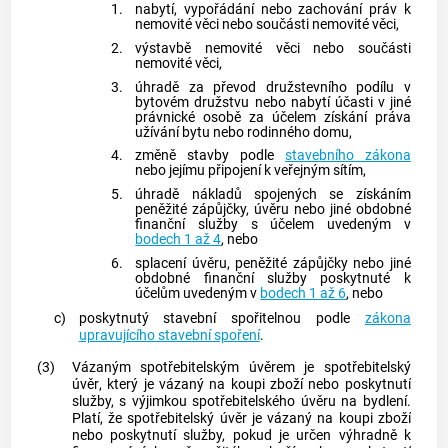
1.
nabytí, vypořádání nebo zachování práv k
nemovité věci nebo součásti nemovité věci,
2.
výstavbě nemovité věci nebo součásti
nemovité věci,
3.
úhradě za převod družstevního podílu v
bytovém družstvu nebo nabytí účasti v jiné
právnické osobě za účelem získání práva
užívání bytu nebo rodinného domu,
4.
změně stavby podle
stavebního zákona
nebo jejímu připojení k veřejným sítím,
5.
úhradě nákladů spojených se získáním
peněžité zápůjčky, úvěru nebo jiné obdobné
finanční služby s účelem uvedeným v
bodech 1 až 4
, nebo
6.
splacení úvěru, peněžité zápůjčky nebo jiné
obdobné finanční služby poskytnuté k
účelům uvedeným v
bodech 1 až 6
, nebo
c)
poskytnutý stavební spořitelnou podle
zákona
upravujícího stavební spoření
.
(3)
Vázaným spotřebitelským úvěrem
je
spotřebitelský
úvěr
, který je vázaný na koupi zboží nebo poskytnutí
služby, s výjimkou
spotřebitelského úvěru
na bydlení.
Platí, že
spotřebitelský úvěr
je vázaný na koupi zboží
nebo poskytnutí služby, pokud je určen výhradně k