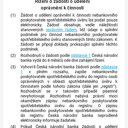
Řízení o žádosti o udělení
oprávnění k činnosti
(1)
Žádost o udělení oprávnění k činnosti nebankovního
poskytovatele
spotřebitelského úvěru
lze podat pouze
elektronicky. Žádost obsahuje, vedle náležitostí
stanovených
správním řádem
, též údaje o splnění
podmínek pro činnost nebankovního
poskytovatele
spotřebitelského úvěru
stanovených tímto zákonem. K
žádosti se připojí doklady prokazující splnění těchto
podmínek.
(2)
Rozhodnutí o žádosti podle
odstavce 1
Česká národní
banka
vydá do 4 měsíců ode dne zahájení řízení.
(3)
Vyhoví-li Česká národní
banka
žádosti podle
odstavce
1
v plném rozsahu, zapíše nebankovního
poskytovatele
spotřebitelského úvěru
do registru osob
oprávněných v oblasti
spotřebitelského úvěru
k
činnostem podle tohoto zákona (dále jen „registr“).
Rozhodnutí se v takovém případě písemně
nevyhotovuje. Rozhodnutí nabývá právní moci
okamžikem zápisu nebankovního
poskytovatele
spotřebitelského úvěru
do registru. O zápisu
nebankovního
poskytovatele
spotřebitelského úvěru
do registru Česká národní
banka
neprodleně
elektronicky informuje žadatele.
(4)
Pokud Česká národní
banka
žádosti o udělení