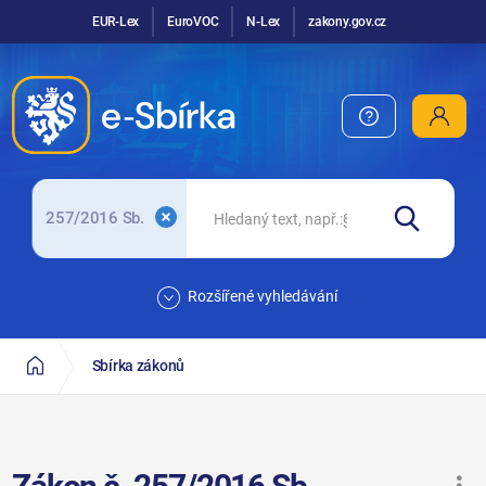
EUR-Lex
EuroVOC
N-Lex
zakony.gov.cz
257/2016 Sb.
Rozšířené vyhledávání
Sbírka zákonů