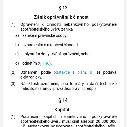
§ 13
Zánik oprávnění k činnosti
(1)
Oprávnění k činnosti nebankovního
poskytovatele
spotřebitelského úvěru
zaniká
a)
zánikem právnické osoby,
b)
oznámením o ukončení činnosti,
c)
uplynutím doby trvání oprávnění, nebo
d)
odnětím (
§ 146
).
(2)
Oznámení podle
odstavce 1 písm. b)
se podává
elektronicky.
(3)
Náležitosti oznámení, jeho formáty a další technické
náležitostí stanoví prováděcí právní předpis.
§ 14
Kapitál
(1)
Počáteční
kapitál nebankovního poskytovatele
spotřebitelského úvěru
musí činit alespoň 20 000 000
Kč. Nebankovní
poskytovatel
spotřebitelského úvěru