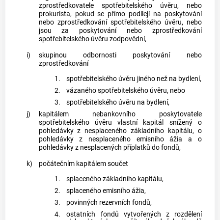
zprostředkovatele
spotřebitelského úvěru
, nebo
prokurista, pokud se přímo podílejí na poskytování
nebo
zprostředkování spotřebitelského úvěru
, nebo
jsou za poskytování nebo
zprostředkování
spotřebitelského úvěru
zodpovědní,
i)
skupinou odbornosti
poskytování nebo
zprostředkování
1.
spotřebitelského úvěru
jiného než na bydlení,
2.
vázaného spotřebitelského úvěru
, nebo
3.
spotřebitelského úvěru
na bydlení,
j)
kapitálem nebankovního poskytovatele
spotřebitelského úvěru
vlastní kapitál snížený o
pohledávky z nesplaceného základního kapitálu, o
pohledávky z nesplaceného emisního ážia a o
pohledávky z nesplacených příplatků do fondů,
k)
počátečním kapitálem
součet
1.
splaceného základního kapitálu,
2.
splaceného emisního ážia,
3.
povinných rezervních fondů,
4.
ostatních fondů vytvořených z rozdělení