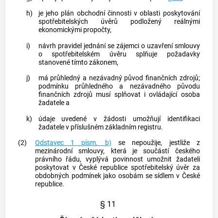
h)
je jeho plán obchodní činnosti v oblasti
poskytování
spotřebitelských úvěrů
podložený reálnými
ekonomickými propočty,
i)
návrh pravidel jednání se zájemci o uzavření smlouvy
o
spotřebitelském úvěru
splňuje požadavky
stanovené tímto zákonem,
j)
má průhledný a nezávadný původ finančních zdrojů;
podmínku průhledného a nezávadného původu
finančních zdrojů musí splňovat i ovládající osoba
žadatele a
k)
údaje uvedené v žádosti umožňují identifikaci
žadatele v příslušném základním registru.
(2)
Odstavec 1 písm. b)
se nepoužije, jestliže z
mezinárodní smlouvy, která je součástí českého
právního řádu, vyplývá povinnost umožnit žadateli
poskytovat v České republice
spotřebitelský úvěr
za
obdobných podmínek jako osobám se sídlem v České
republice.
§ 11