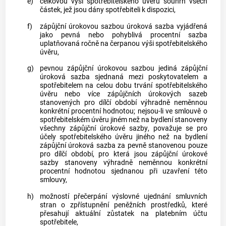
e)
celkovou výší spotřebitelského úvěru
souhrn všech
částek, jež jsou dány
spotřebiteli
k dispozici,
f)
zápůjční úrokovou sazbou
úroková sazba vyjádřená
jako pevná nebo pohyblivá procentní sazba
uplatňovaná ročně na čerpanou výši
spotřebitelského
úvěru
,
g)
pevnou zápůjční úrokovou sazbou
jediná
zápůjční
úroková sazba
sjednaná mezi
poskytovatelem
a
spotřebitelem
na celou dobu trvání
spotřebitelského
úvěru
nebo více
zápůjčních úrokových sazeb
stanovených pro dílčí období výhradně neměnnou
konkrétní procentní hodnotou; nejsou-li ve smlouvě o
spotřebitelském úvěru
jiném než na bydlení stanoveny
všechny
zápůjční úrokové sazby
, považuje se pro
účely
spotřebitelského úvěru
jiného než na bydlení
zápůjční úroková sazba
za pevně stanovenou pouze
pro dílčí období, pro která jsou
zápůjční úrokové
sazby
stanoveny výhradně neměnnou konkrétní
procentní hodnotou sjednanou při uzavření této
smlouvy,
h)
možností přečerpání výslovné ujednání smluvních
stran o zpřístupnění peněžních prostředků, které
přesahují aktuální zůstatek na platebním účtu
spotřebitele
,