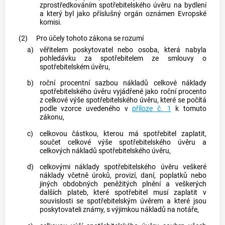
zprostředkováním spotřebitelského úvěru
na bydlení
a který byl jako příslušný orgán oznámen Evropské
komisi.
(2)
Pro účely tohoto zákona se rozumí
a)
věřitelem
poskytovatel
nebo osoba, která nabyla
pohledávku za
spotřebitelem
ze smlouvy o
spotřebitelském úvěru
,
b)
roční procentní sazbou nákladů
celkové náklady
spotřebitelského úvěru
vyjádřené jako roční procento
z
celkové výše spotřebitelského úvěru
, které se počítá
podle vzorce uvedeného v
příloze č. 1
k tomuto
zákonu,
c)
celkovou částkou
, kterou má
spotřebitel
zaplatit,
součet
celkové výše spotřebitelského úvěru
a
celkových nákladů spotřebitelského úvěru
,
d)
celkovými náklady spotřebitelského úvěru
veškeré
náklady včetně úroků, provizí, daní, poplatků nebo
jiných obdobných peněžitých plnění a veškerých
dalších plateb, které
spotřebitel
musí zaplatit v
souvislosti se
spotřebitelským úvěrem
a které jsou
poskytovateli
známy, s výjimkou nákladů na notáře,