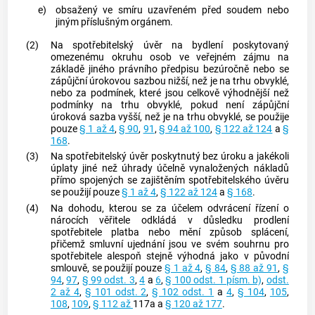
e)
obsažený ve smíru uzavřeném před soudem nebo
jiným příslušným orgánem.
(2)
Na
spotřebitelský úvěr
na bydlení poskytovaný
omezenému okruhu osob ve veřejném zájmu na
základě jiného právního předpisu bezúročně nebo se
zápůjční úrokovou sazbou
nižší, než je na trhu obvyklé,
nebo za podmínek, které jsou celkově výhodnější než
podmínky na trhu obvyklé, pokud není
zápůjční
úroková sazba
vyšší, než je na trhu obvyklé, se použije
pouze
§ 1 až 4
,
§ 90
,
91
,
§ 94 až 100
,
§ 122 až 124
a
§
168
.
(3)
Na
spotřebitelský úvěr
poskytnutý bez úroku a jakékoli
úplaty jiné než úhrady účelně vynaložených nákladů
přímo spojených se zajištěním
spotřebitelského úvěru
se použijí pouze
§ 1 až 4
,
§ 122 až 124
a
§ 168
.
(4)
Na dohodu, kterou se za účelem odvrácení řízení o
nárocích
věřitele
odkládá v důsledku prodlení
spotřebitele
platba nebo mění způsob splácení,
přičemž smluvní ujednání jsou ve svém souhrnu pro
spotřebitele
alespoň stejně výhodná jako v původní
smlouvě, se použijí pouze
§ 1 až 4
,
§ 84
,
§ 88 až 91
,
§
94
,
97
,
§ 99 odst. 3
,
4
a
6
,
§ 100 odst. 1 písm. b)
,
odst.
2 až 4
,
§ 101 odst. 2
,
§ 102 odst. 1
a
4
,
§ 104
,
105
,
108
,
109
,
§ 112 až
117a a
§ 120 až 177
.