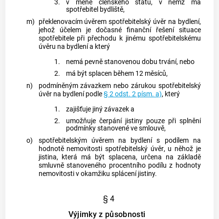
3.
v měně členského státu, v němž má
spotřebitel
bydliště,
m)
překlenovacím úvěrem
spotřebitelský úvěr
na bydlení,
jehož účelem je dočasné finanční řešení situace
spotřebitele
při přechodu k jinému
spotřebitelskému
úvěru
na bydlení a který
1.
nemá pevně stanovenou dobu trvání, nebo
2.
má být splacen během 12 měsíců,
n)
podmíněným závazkem nebo zárukou
spotřebitelský
úvěr
na bydlení podle
§ 2 odst. 2 písm. a)
, který
1.
zajišťuje jiný závazek a
2.
umožňuje čerpání jistiny pouze při splnění
podmínky stanovené ve smlouvě,
o)
spotřebitelským úvěrem
na bydlení s podílem na
hodnotě nemovitosti
spotřebitelský úvěr
, u něhož je
jistina, která má být splacena, určena na základě
smluvně stanoveného procentního podílu z hodnoty
nemovitosti v okamžiku splácení jistiny.
§ 4
Výjimky z působnosti