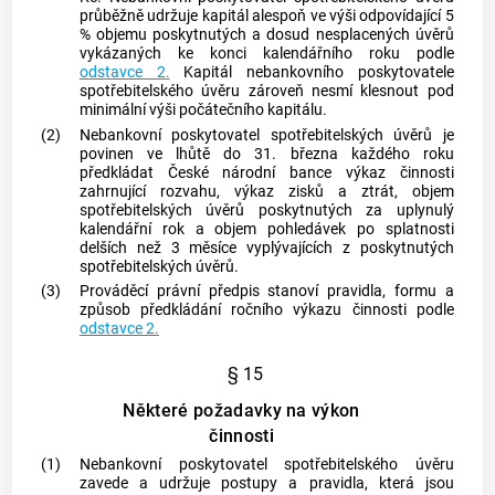
průběžně udržuje kapitál alespoň ve výši odpovídající 5
% objemu poskytnutých a dosud nesplacených úvěrů
vykázaných ke konci kalendářního roku podle
odstavce 2.
Kapitál nebankovního poskytovatele
spotřebitelského úvěru
zároveň nesmí klesnout pod
minimální výši
počátečního kapitálu
.
(2)
Nebankovní
poskytovatel
spotřebitelských úvěrů
je
povinen ve lhůtě do 31. března každého roku
předkládat České národní
bance
výkaz činnosti
zahrnující rozvahu, výkaz zisků a ztrát, objem
spotřebitelských úvěrů
poskytnutých za uplynulý
kalendářní rok a objem pohledávek po splatnosti
delších než 3 měsíce vyplývajících z poskytnutých
spotřebitelských úvěrů
.
(3)
Prováděcí právní předpis stanoví pravidla, formu a
způsob předkládání ročního výkazu činnosti podle
odstavce 2.
§ 15
Některé požadavky na výkon
činnosti
(1)
Nebankovní
poskytovatel
spotřebitelského úvěru
zavede a udržuje postupy a pravidla, která jsou