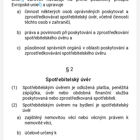
2
Evropské unie
)
a upravuje
a)
činnost některých osob oprávněných poskytovat a
zprostředkovávat
spotřebitelský úvěr
, včetně činnosti
těchto osob v zahraničí,
b)
práva a povinnosti při poskytování a
zprostředkování
spotřebitelského úvěru
a
c)
působnost správních orgánů v oblasti poskytování a
zprostředkovávání
spotřebitelského úvěru
.
§ 2
Spotřebitelský úvěr
(1)
Spotřebitelským úvěrem
je odložená platba, peněžitá
zápůjčka, úvěr nebo obdobná finanční služba
poskytovaná nebo zprostředkovaná
spotřebiteli
.
(2)
Spotřebitelským úvěrem
na bydlení je
spotřebitelský
úvěr
a)
zajištěný nemovitou věcí nebo věcným právem k
nemovité věci,
b)
účelově určený k