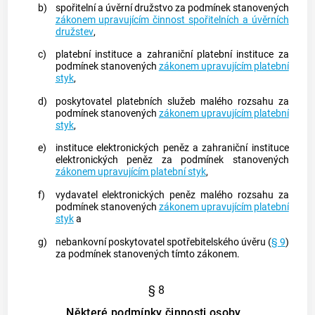
b)
spořitelní a úvěrní družstvo za podmínek stanovených
zákonem upravujícím činnost spořitelních a úvěrních
družstev
,
c)
platební instituce a zahraniční platební instituce za
podmínek stanovených
zákonem upravujícím platební
styk
,
d)
poskytovatel
platebních služeb malého rozsahu za
podmínek stanovených
zákonem upravujícím platební
styk
,
e)
instituce elektronických peněz a zahraniční instituce
elektronických peněz za podmínek stanovených
zákonem upravujícím platební styk
,
f)
vydavatel elektronických peněz malého rozsahu za
podmínek stanovených
zákonem upravujícím platební
styk
a
g)
nebankovní
poskytovatel
spotřebitelského úvěru
(
§ 9
)
za podmínek stanovených tímto zákonem.
§ 8
Některé podmínky činnosti osoby