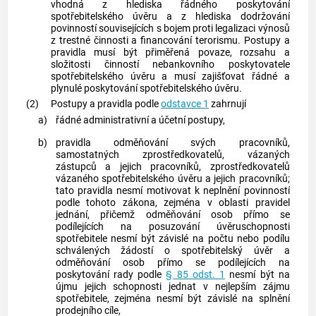
vhodná z hlediska řádného
poskytování
spotřebitelského úvěru
a z hlediska dodržování
povinností souvisejících s bojem proti legalizaci výnosů
z trestné činnosti a financování terorismu. Postupy a
pravidla musí být přiměřená povaze, rozsahu a
složitosti činností nebankovního
poskytovatele
spotřebitelského úvěru
a musí zajišťovat řádné a
plynulé
poskytování spotřebitelského úvěru
.
(2)
Postupy a pravidla podle
odstavce 1
zahrnují
a)
řádné administrativní a účetní postupy,
b)
pravidla odměňování svých
pracovníků
,
samostatných zprostředkovatelů
,
vázaných
zástupců
a jejich
pracovníků
,
zprostředkovatelů
vázaného spotřebitelského úvěru
a jejich
pracovníků
;
tato pravidla nesmí motivovat k neplnění povinností
podle tohoto zákona, zejména v oblasti pravidel
jednání, přičemž odměňování osob přímo se
podílejících na posuzování úvěruschopnosti
spotřebitele
nesmí být závislé na počtu nebo podílu
schválených žádostí o
spotřebitelský úvěr
a
odměňování osob přímo se podílejících na
poskytování rady podle
§ 85 odst. 1
nesmí být na
újmu jejich schopnosti jednat v nejlepším zájmu
spotřebitele
, zejména nesmí být závislé na splnění
prodejního cíle,