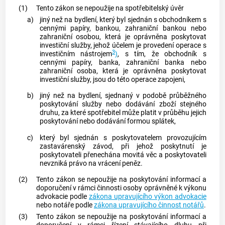
(1)
Tento zákon se nepoužije na
spotřebitelský úvěr
a)
jiný než na bydlení, který byl sjednán s obchodníkem s
cennými papíry,
bankou
, zahraniční
bankou
nebo
zahraniční osobou, která je oprávněna poskytovat
investiční služby, jehož účelem je provedení operace s
3
investičním nástrojem
)
, s tím, že obchodník s
cennými papíry,
banka
, zahraniční
banka
nebo
zahraniční osoba, která je oprávněna poskytovat
investiční služby, jsou do této operace zapojeni,
b)
jiný než na bydlení, sjednaný v podobě průběžného
poskytování služby nebo dodávání zboží stejného
druhu, za které
spotřebitel
může platit v průběhu jejich
poskytování nebo dodávání formou splátek,
c)
který byl sjednán s
poskytovatelem
provozujícím
zastavárenský závod, při jehož poskytnutí je
poskytovateli
přenechána movitá věc a
poskytovateli
nevzniká právo na vrácení peněz.
(2)
Tento zákon se nepoužije na poskytování informací a
doporučení v rámci činnosti osoby oprávněné k výkonu
advokacie podle
zákona upravujícího výkon advokacie
nebo notáře podle
zákona upravujícího činnost notářů
.
(3)
Tento zákon se nepoužije na poskytování informací a