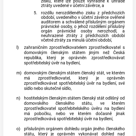
zisku, které lze použít výhradně k úhradě
ztráty uvedené v účetní závěrce, a
5.
rozdílu nerozděleného zisku z předchozích
období, uvedeného v účetní závěrce ověřené
auditorem a schválené příslušným orgánem
právnické osoby, o jehož rozdělení příslušný
orgán právnické osoby nerozhodl, a
neuhrazené ztráty z předchozích období
včetně ztráty za minulá účetní období,
l)
zahraničním zprostředkovatelem
zprostředkovatel
s
domovským členským státem
jiným než Česká
republika, který je oprávněn zprostředkovávat
spotřebitelský úvěr
na bydlení,
m)
domovským členským státem
členský stát, ve kterém
má
zprostředkovatel
, který je oprávněn
zprostředkovávat
spotřebitelský úvěr
na bydlení, své
sídlo nebo skutečné sídlo,
n)
hostitelským členským státem
členský stát odlišný od
domovského členského státu
, ve kterém
zprostředkovatel
spotřebitelského úvěru
na bydlení
má pobočku, nebo ve kterém dočasně jinak
zprostředkovává
spotřebitelský úvěr
na bydlení,
o)
příslušným orgánem dohledu
orgán jiného členského
státu, který je oprávněn vykonávat dohled nad