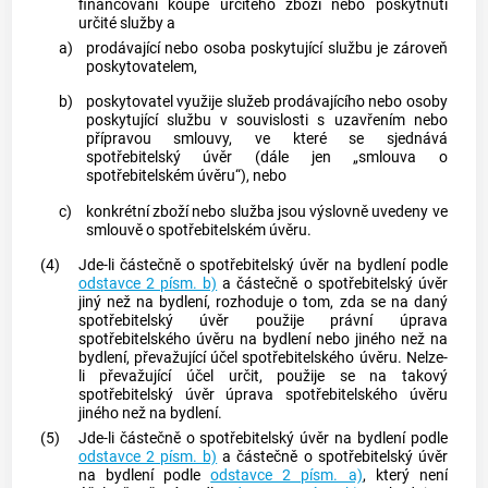
financování koupě určitého zboží nebo poskytnutí
určité služby a
a)
prodávající nebo osoba poskytující službu je zároveň
poskytovatelem
,
b)
poskytovatel
využije služeb prodávajícího nebo osoby
poskytující službu v souvislosti s uzavřením nebo
přípravou smlouvy, ve které se sjednává
spotřebitelský úvěr
(dále jen „smlouva o
spotřebitelském úvěru
“), nebo
c)
konkrétní zboží nebo služba jsou výslovně uvedeny ve
smlouvě o
spotřebitelském úvěru
.
(4)
Jde-li částečně o
spotřebitelský úvěr
na bydlení podle
odstavce 2 písm. b)
a částečně o
spotřebitelský úvěr
jiný než na bydlení, rozhoduje o tom, zda se na daný
spotřebitelský úvěr
použije právní úprava
spotřebitelského úvěru
na bydlení nebo jiného než na
bydlení, převažující účel
spotřebitelského úvěru
. Nelze-
li převažující účel určit, použije se na takový
spotřebitelský úvěr
úprava
spotřebitelského úvěru
jiného než na bydlení.
(5)
Jde-li částečně o
spotřebitelský úvěr
na bydlení podle
odstavce 2 písm. b)
a částečně o
spotřebitelský úvěr
na bydlení podle
odstavce 2 písm. a)
, který není