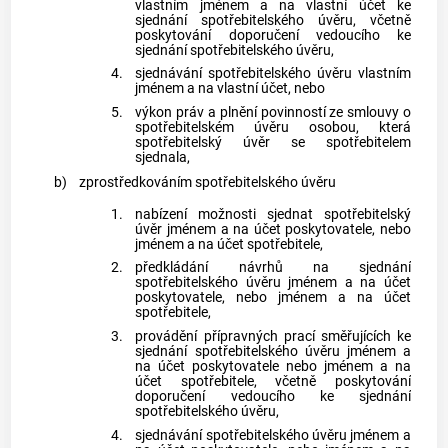
vlastním jménem a na vlastní účet ke
sjednání
spotřebitelského úvěru
, včetně
poskytování doporučení vedoucího ke
sjednání
spotřebitelského úvěru
,
4.
sjednávání
spotřebitelského úvěru
vlastním
jménem a na vlastní účet, nebo
5.
výkon práv a plnění povinností ze smlouvy o
spotřebitelském úvěru
osobou, která
spotřebitelský úvěr
se
spotřebitelem
sjednala,
b)
zprostředkováním spotřebitelského úvěru
1.
nabízení možnosti sjednat
spotřebitelský
úvěr
jménem a na účet
poskytovatele
, nebo
jménem a na účet
spotřebitele
,
2.
předkládání návrhů na sjednání
spotřebitelského úvěru
jménem a na účet
poskytovatele
, nebo jménem a na účet
spotřebitele
,
3.
provádění přípravných prací směřujících ke
sjednání
spotřebitelského úvěru
jménem a
na účet
poskytovatele
nebo jménem a na
účet
spotřebitele
, včetně poskytování
doporučení vedoucího ke sjednání
spotřebitelského úvěru
,
4.
sjednávání
spotřebitelského úvěru
jménem a