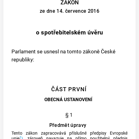
ZÁKON
ze dne 14. července 2016
o spotřebitelském úvěru
Parlament se usnesl na tomto zákoně České
republiky:
ČÁST PRVNÍ
OBECNÁ USTANOVENÍ
§ 1
Předmět úpravy
Tento zákon zapracovává příslušné předpisy Evropské
1
unie
)
, zároveň navazuje na přímo použitelný předpis