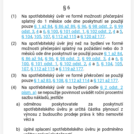
§ 6
(1)
Na
spotřebitelský úvěr
ve formě možnosti přečerpání
splatný do 1 měsíce ode dne poskytnutí se použijí
pouze
§ 1 až 84
,
§ 86 až 89
,
§ 96
,
§ 98 odst. 2
,
§ 99
odst. 3
,
4
a
6
,
§ 100
,
§ 101 odst. 1
,
§ 102 odst. 2
,
4
a
5
,
§ 104
,
105
,
107
,
§ 112 až 115
a
§ 120 až 177
.
(2)
Na
spotřebitelský úvěr
jiný než na bydlení ve formě
možnosti přečerpání splatný na požádání nebo do 3
měsíců ode dne poskytnutí se použijí pouze
§ 1 až 84
,
§ 86 až 94
,
§ 96
,
§ 98 odst. 2
,
§ 99 odst. 3
,
4
a
6
,
§
100
,
§ 101 odst. 1
,
§ 102 odst. 2
,
4
a
5
,
§ 104
,
105
,
107
,
§ 112 až 115
a
§ 119 až 177
.
(3)
Na
spotřebitelský úvěr
ve formě překročení se použijí
pouze
§ 1 až 83
,
§ 108
,
§ 112 až 114
a
§ 121 až 177
.
(4)
Na
spotřebitelský úvěr
na bydlení podle
§ 2 odst. 2
písm. a)
se nepoužije povinnost uvádět
roční procentní
sazbu nákladů
, jestliže
a)
odměnou
poskytovatele
za poskytnutí
spotřebitelského úvěru
je určitá částka plynoucí z
výnosu z budoucího prodeje práva k této nemovité
věci a
b)
úplné splacení
spotřebitelského úvěru
je podmíněno