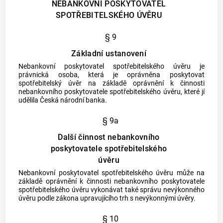
NEBANKOVNÍ POSKYTOVATEL
SPOTŘEBITELSKÉHO ÚVĚRU
§ 9
Základní ustanovení
Nebankovní
poskytovatel
spotřebitelského úvěru
je
právnická osoba, která je oprávněna poskytovat
spotřebitelský úvěr
na základě oprávnění k činnosti
nebankovního
poskytovatele
spotřebitelského úvěru
, které jí
udělila Česká národní
banka
.
§ 9a
Další činnost nebankovního
poskytovatele spotřebitelského
úvěru
Nebankovní
poskytovatel
spotřebitelského úvěru
může na
základě oprávnění k činnosti nebankovního
poskytovatele
spotřebitelského úvěru
vykonávat také správu nevýkonného
úvěru podle zákona upravujícího trh s nevýkonnými úvěry.
§ 10