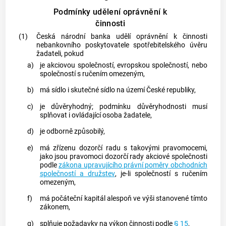
Podmínky udělení oprávnění k
činnosti
(1)
Česká národní
banka
udělí oprávnění k činnosti
nebankovního
poskytovatele
spotřebitelského úvěru
žadateli, pokud
a)
je
akciovou společností
, evropskou společností, nebo
společností s ručením omezeným,
b)
má sídlo i skutečné sídlo na území České republiky,
c)
je důvěryhodný; podmínku důvěryhodnosti musí
splňovat i ovládající osoba žadatele,
d)
je odborně způsobilý,
e)
má zřízenu dozorčí radu s takovými pravomocemi,
jako jsou pravomoci dozorčí rady
akciové společnosti
podle
zákona upravujícího právní poměry obchodních
společností a družstev
, je-li společností s ručením
omezeným,
f)
má
počáteční kapitál
alespoň ve výši stanovené tímto
zákonem,
g)
splňuje požadavky na výkon činnosti podle
§ 15
,