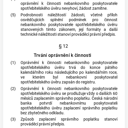
oprávnění k činnosti nebankovního
poskytovatele
spotřebitelského úvěru
nevyhoví, žádost zamítne.
(5)
Podrobnosti náležitostí žádosti, včetně příloh
osvědčujících splnění podmínek pro činnost
nebankovního
poskytovatele
spotřebitelského úvěru
stanovených tímto zákonem, její formáty a další
technické náležitosti stanoví prováděcí právní předpis.
§ 12
Trvání oprávnění k činnosti
(1)
Oprávnění k činnosti nebankovního
poskytovatele
spotřebitelského úvěru
trvá do konce pátého
kalendářního roku následujícího po kalendářním roce,
ve kterém byl nebankovní
poskytovatel
spotřebitelského úvěru
zapsán do registru.
(2)
Oprávnění k činnosti nebankovního
poskytovatele
spotřebitelského úvěru
se prodlužuje vždy o dalších 60
měsíců zaplacením správního poplatku. Česká národní
banka
potvrdí nebankovnímu
poskytovateli
spotřebitelského úvěru
zaplacení správního poplatku
bez zbytečného odkladu.
(3)
Způsob zaplacení správního poplatku stanoví
prováděcí právní předpis.