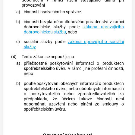
doporučení v rámci řízení stávajícího dluhu při
provozování
a)
činnosti
insolvenčního správce
,
b)
činnosti bezplatného dluhového poradenství v rámci
dobrovolnické služby podle
zákona upravujícího
dobrovolnickou službu
, nebo
c)
sociální služby podle
zákona upravujícího sociální
služby
.
(4)
Tento zákon se nepoužije na
a)
příležitostné poskytování informací o produktech
spotřebitelského úvěru
v rámci jiné profesní činnosti,
nebo
b)
pouhé poskytování obecných informací o produktech
spotřebitelského úvěru
, nebo obdobných informacích
o
poskytovatelích
nebo
zprostředkovatelích
za
předpokladu, že účelem takové činnosti není
napomáhat uzavření nebo plnění ze smlouvy o
spotřebitelském úvěru
.