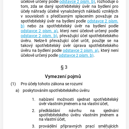
účelově určený podle
odstavce 2 písm. b)
, rozhoduje o
tom, zda se daný
spotřebitelský úvěr
na bydlení pro
účely náhrady účelně vynaložených nákladů vzniklých
v souvislosti s předčasným splacením považuje za
spotřebitelský úvěr
na bydlení podle
odstavce 2 písm.
b)
nebo za
spotřebitelský úvěr
na bydlení podle
odstavce 2 písm. a)
, který není účelově určený podle
odstavce 2 písm. b)
, převažující účel
spotřebitelského
úvěru
. Nelze-li převažující účel určit, použije se na
takový
spotřebitelský úvěr
úprava
spotřebitelského
úvěru
na bydlení podle
odstavce 2 písm. a)
, který není
účelově určený podle
odstavce 2 písm. b)
.
§ 3
Vymezení pojmů
(1)
Pro účely tohoto zákona se rozumí
a)
poskytováním spotřebitelského úvěru
1.
nabízení možnosti sjednat
spotřebitelský
úvěr
vlastním jménem a na vlastní účet,
2.
předkládání návrhu na sjednání
spotřebitelského úvěru
vlastním jménem a
na vlastní účet,
3.
provádění přípravných prací směřujících