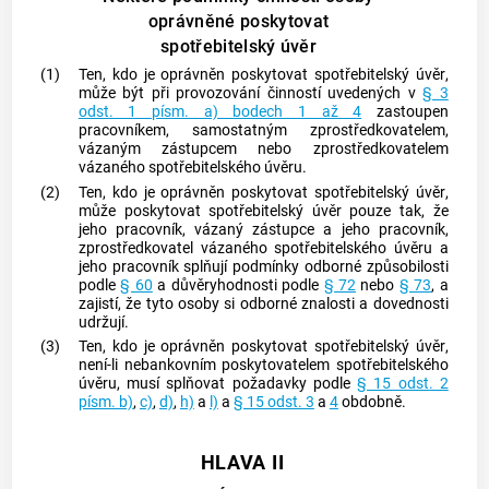
oprávněné poskytovat
spotřebitelský úvěr
(1)
Ten, kdo je oprávněn poskytovat
spotřebitelský úvěr
,
může být při provozování činností uvedených v
§ 3
odst. 1 písm. a) bodech 1 až 4
zastoupen
pracovníkem
,
samostatným zprostředkovatelem
,
vázaným zástupcem
nebo
zprostředkovatelem
vázaného spotřebitelského úvěru
.
(2)
Ten, kdo je oprávněn poskytovat
spotřebitelský úvěr
,
může poskytovat
spotřebitelský úvěr
pouze tak, že
jeho
pracovník
,
vázaný zástupce
a jeho
pracovník
,
zprostředkovatel vázaného spotřebitelského úvěru
a
jeho
pracovník
splňují podmínky
odborné způsobilosti
podle
§ 60
a důvěryhodnosti podle
§ 72
nebo
§ 73
, a
zajistí, že tyto osoby si odborné znalosti a dovednosti
udržují.
(3)
Ten, kdo je oprávněn poskytovat
spotřebitelský úvěr
,
není-li nebankovním
poskytovatelem
spotřebitelského
úvěru
, musí splňovat požadavky podle
§ 15 odst. 2
písm. b)
,
c)
,
d)
,
h)
a
l)
a
§ 15 odst. 3
a
4
obdobně.
HLAVA II