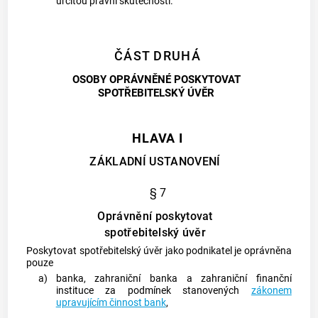
určitou právní skutečností.
ČÁST DRUHÁ
OSOBY OPRÁVNĚNÉ POSKYTOVAT
SPOTŘEBITELSKÝ ÚVĚR
HLAVA I
ZÁKLADNÍ USTANOVENÍ
§ 7
Oprávnění poskytovat
spotřebitelský úvěr
Poskytovat
spotřebitelský úvěr
jako podnikatel je oprávněna
pouze
a)
banka
, zahraniční
banka
a zahraniční finanční
instituce za podmínek stanovených
zákonem
upravujícím činnost bank
,