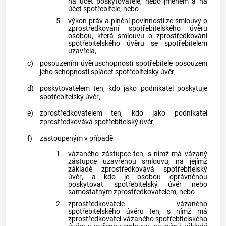
na účet
poskytovatele
, nebo jménem a na
účet
spotřebitele
, nebo
5.
výkon práv a plnění povinností ze smlouvy o
zprostředkování spotřebitelského úvěru
osobou, která smlouvu o
zprostředkování
spotřebitelského úvěru
se
spotřebitelem
uzavřela,
c)
posouzením úvěruschopnosti spotřebitele
posouzení
jeho schopnosti splácet
spotřebitelský úvěr
,
d)
poskytovatelem
ten, kdo jako podnikatel poskytuje
spotřebitelský úvěr
,
e)
zprostředkovatelem
ten, kdo jako podnikatel
zprostředkovává
spotřebitelský úvěr
,
f)
zastoupeným v případě
1.
vázaného zástupce
ten, s nímž má
vázaný
zástupce
uzavřenou smlouvu, na jejímž
základě zprostředkovává
spotřebitelský
úvěr
, a kdo je osobou oprávněnou
poskytovat
spotřebitelský úvěr
nebo
samostatným zprostředkovatelem
, nebo
2.
zprostředkovatele vázaného
spotřebitelského úvěru
ten, s nímž má
zprostředkovatel vázaného spotřebitelského