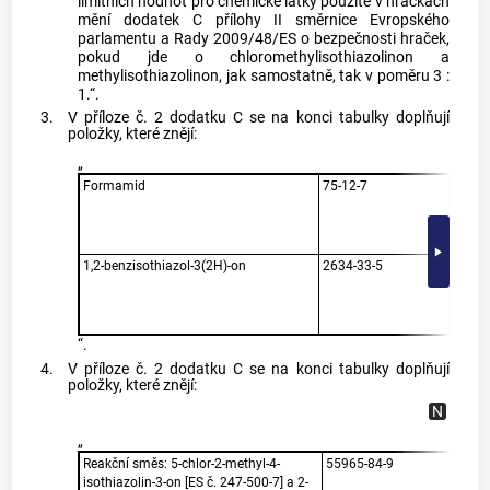
limitních hodnot pro chemické látky použité v hračkách
mění dodatek C přílohy II směrnice Evropského
parlamentu a Rady 2009/48/ES o bezpečnosti hraček,
pokud jde o chloromethylisothiazolinon a
methylisothiazolinon, jak samostatně, tak v poměru 3 :
1.“.
3.
V příloze č. 2 dodatku C se na konci tabulky doplňují
položky, které znějí:
„
Formamid
75-12-7
20 µg
od za
mater
mg/kg
1,2-benzisothiazol-3(2H)-on
2634-33-5
5 mg/
mater
stano
EN 71
“.
4.
V příloze č. 2 dodatku C se na konci tabulky doplňují
položky, které znějí:
„
Reakční směs: 5-chlor-2-methyl-4-
55965-84-9
1 mg/
isothiazolin-3-on [ES č. 247-500-7] a 2-
mater