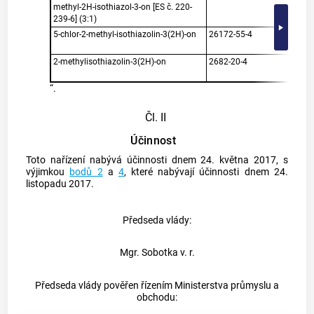
methyl-2H-isothiazol-3-on [ES č. 220-
239-6] (3:1)
5-chlor-2-methyl-isothiazolin-3(2H)-on
26172-55-4
0,75 
mater
2-methylisothiazolin-3(2H)-on
2682-20-4
0,25 
mater
“.
Čl. II
Účinnost
Toto nařízení nabývá účinnosti dnem 24. května 2017, s
výjimkou
bodů 2
a
4
, které nabývají účinnosti dnem 24.
listopadu 2017.
Předseda vlády:
Mgr. Sobotka v. r.
Předseda vlády pověřen řízením Ministerstva průmyslu a
obchodu: