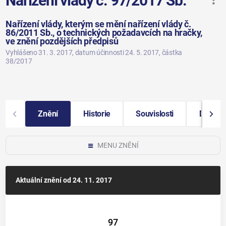
Nařízení vlády č. 97/2017 Sb.
Nařízení vlády, kterým se mění nařízení vlády č.
86/2011 Sb., o technických požadavcích na hračky,
ve znění pozdějších předpisů
Vyhlášeno 31. 3. 2017
, datum účinnosti 24. 5. 2017
, částka
38/2017
Znění
Historie
Souvislosti
Další i
MENU ZNĚNÍ
Aktuální znění
od 24. 11. 2017
97