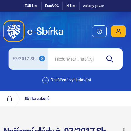
EUR-Lex
EuroVOC
N-Lex
zakony.gov.cz
97/2017 Sb.
Rozšířené vyhledávání
Sbírka zákonů