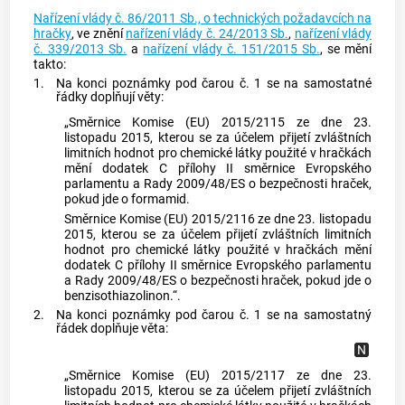
Nařízení vlády č. 86/2011 Sb., o technických požadavcích na
hračky
, ve znění
nařízení vlády č. 24/2013 Sb.
,
nařízení vlády
č. 339/2013 Sb.
a
nařízení vlády č. 151/2015 Sb.
, se mění
takto:
1.
Na konci poznámky pod čarou č. 1 se na samostatné
řádky doplňují věty:
„Směrnice Komise (EU) 2015/2115 ze dne 23.
listopadu 2015, kterou se za účelem přijetí zvláštních
limitních hodnot pro chemické látky použité v hračkách
mění dodatek C přílohy II směrnice Evropského
parlamentu a Rady 2009/48/ES o bezpečnosti hraček,
pokud jde o formamid.
Směrnice Komise (EU) 2015/2116 ze dne 23. listopadu
2015, kterou se za účelem přijetí zvláštních limitních
hodnot pro chemické látky použité v hračkách mění
dodatek C přílohy II směrnice Evropského parlamentu
a Rady 2009/48/ES o bezpečnosti hraček, pokud jde o
benzisothiazolinon.“.
2.
Na konci poznámky pod čarou č. 1 se na samostatný
řádek doplňuje věta:
„Směrnice Komise (EU) 2015/2117 ze dne 23.
listopadu 2015, kterou se za účelem přijetí zvláštních