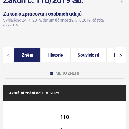
Zákon č. 110/2019 Sb.
Zákon o zpracování osobních údajů
Vyhlášeno 24. 4. 2019
, datum účinnosti 24. 4. 2019
, částka
47/2019
Znění
Historie
Souvislosti
Další i
MENU ZNĚNÍ
Aktuální znění
od 1. 8. 2025
110