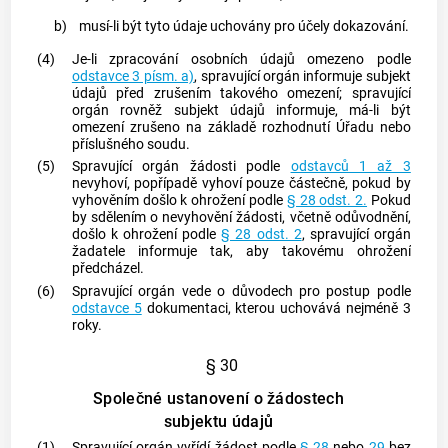
b)
musí-li být tyto údaje uchovány pro účely dokazování.
(4)
Je-li zpracování osobních údajů omezeno podle
odstavce 3 písm. a)
, spravující orgán informuje
subjekt
údajů
před zrušením takového omezení;
spravující
orgán
rovněž
subjekt údajů
informuje, má-li být
omezení zrušeno na základě rozhodnutí Úřadu nebo
příslušného soudu.
(5)
Spravující orgán žádosti podle
odstavců 1 až 3
nevyhoví, popřípadě vyhoví pouze částečně, pokud by
vyhověním došlo k ohrožení podle
§ 28 odst. 2.
Pokud
by sdělením o nevyhovění žádosti, včetně odůvodnění,
došlo k ohrožení podle
§ 28 odst. 2
,
spravující orgán
žadatele informuje tak, aby takovému ohrožení
předcházel.
(6)
Spravující orgán vede o důvodech pro postup podle
odstavce 5
dokumentaci, kterou uchovává nejméně 3
roky.
§ 30
Společné ustanovení o žádostech
subjektu údajů
(1)
Spravující orgán
vyřídí žádost podle
§ 28
nebo
29
bez