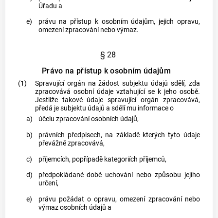
Úřadu a
e)
právu na přístup k osobním údajům, jejich opravu,
omezení zpracování nebo výmaz.
§ 28
Právo na přístup k osobním údajům
(1)
Spravující orgán
na žádost
subjektu údajů
sdělí, zda
zpracovává osobní údaje vztahující se k jeho osobě.
Jestliže takové údaje
spravující orgán
zpracovává,
předá je
subjektu údajů
a sdělí mu informace o
a)
účelu zpracování osobních údajů,
b)
právních předpisech, na základě kterých tyto údaje
převážně zpracovává,
c)
příjemcích, popřípadě kategoriích příjemců,
d)
předpokládané době uchování nebo způsobu jejího
určení,
e)
právu požádat o opravu, omezení zpracování nebo
výmaz osobních údajů a