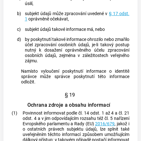
úsilí,
b)
subjekt údajů
může zpracování uvedené v
§ 17 odst.
1
oprávněně očekávat,
c)
subjekt údajů
takové informace má, nebo
d)
by poskytnutí takové informace ohrozilo nebo zmařilo
účel zpracování osobních údajů, je-li takový postup
nutný k dosažení oprávněného účelu zpracování
osobních údajů, zejména v záležitostech veřejného
zájmu.
Namísto vyloučení poskytnutí informace o identitě
správce může správce poskytnutí této informace
odložit.
§ 19
Ochrana zdroje a obsahu informací
(1)
Povinnost informovat podle čl. 14 odst. 1 až 4 a čl. 21
odst. 4 a v jim odpovídajícím rozsahu též čl. 5 nařízení
Evropského parlamentu a Rady (EU)
2016/679
, jakož i
o ostatních právech
subjektu údajů
, lze splnit také
uveřejněním těchto informací způsobem umožňujícím
dálkový přístup; v takovém případě postačí informovat