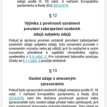
údajů podle čl. 55 odst. 3 nařízení Evropského
parlamentu a Rady (EU)
2016/679
.
§ 12
Výjimka z povinnosti oznámení
porušení zabezpečení osobních
údajů subjektu údajů
Pokud je správce povinen oznámit porušení zabezpečení
osobních údajů
subjektu údajů
, toto oznámení provede v
omezeném rozsahu nebo jej odloží, je-li to nezbytné a svým
rozsahem přiměřené k zajištění chráněného zájmu
uvedeného v
§ 6 odst. 2.
Pro oznámení takového postupu
Úřadu se
§ 11 odst. 2
použije obdobně.
§ 13
Osobní údaje s omezeným
zpracováním
Pokud bylo zpracování osobních údajů omezeno podle čl. 18
odst. 1 nařízení Evropského parlamentu a Rady (EU)
2016/679
, není tím dotčena povinnost správce nebo
zpracovatele tyto osobní údaje předat nebo zpřístupnit, je-li
tato povinnost stanovena právním předpisem. Tyto údaje se