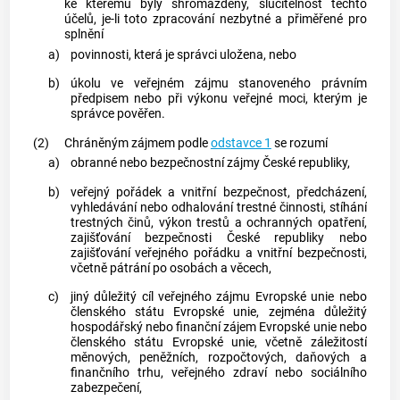
ke kterému byly shromážděny, slučitelnost těchto
účelů, je-li toto zpracování nezbytné a přiměřené pro
splnění
a)
povinnosti, která je správci uložena, nebo
b)
úkolu ve veřejném zájmu stanoveného právním
předpisem nebo při výkonu veřejné moci, kterým je
správce pověřen.
(2)
Chráněným zájmem podle
odstavce 1
se rozumí
a)
obranné nebo bezpečnostní zájmy České republiky,
b)
veřejný pořádek a vnitřní bezpečnost, předcházení,
vyhledávání nebo odhalování trestné činnosti, stíhání
trestných činů
, výkon trestů a ochranných opatření,
zajišťování bezpečnosti České republiky nebo
zajišťování veřejného pořádku a vnitřní bezpečnosti,
včetně pátrání po osobách a věcech,
c)
jiný důležitý cíl veřejného zájmu Evropské unie nebo
členského státu Evropské unie, zejména důležitý
hospodářský nebo finanční zájem Evropské unie nebo
členského státu Evropské unie, včetně záležitostí
měnových, peněžních, rozpočtových, daňových a
finančního trhu, veřejného zdraví nebo sociálního
zabezpečení,