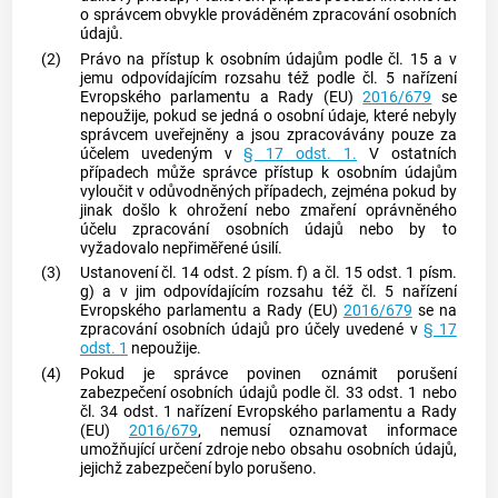
o správcem obvykle prováděném zpracování osobních
údajů.
(2)
Právo na přístup k osobním údajům podle čl. 15 a v
jemu odpovídajícím rozsahu též podle čl. 5 nařízení
Evropského parlamentu a Rady (EU)
2016/679
se
nepoužije, pokud se jedná o osobní údaje, které nebyly
správcem uveřejněny a jsou zpracovávány pouze za
účelem uvedeným v
§ 17 odst. 1.
V ostatních
případech může správce přístup k osobním údajům
vyloučit v odůvodněných případech, zejména pokud by
jinak došlo k ohrožení nebo zmaření oprávněného
účelu zpracování osobních údajů nebo by to
vyžadovalo nepřiměřené úsilí.
(3)
Ustanovení čl. 14 odst. 2 písm. f) a čl. 15 odst. 1 písm.
g) a v jim odpovídajícím rozsahu též čl. 5 nařízení
Evropského parlamentu a Rady (EU)
2016/679
se na
zpracování osobních údajů pro účely uvedené v
§ 17
odst. 1
nepoužije.
(4)
Pokud je správce povinen oznámit porušení
zabezpečení osobních údajů podle čl. 33 odst. 1 nebo
čl. 34 odst. 1 nařízení Evropského parlamentu a Rady
(EU)
2016/679
, nemusí oznamovat informace
umožňující určení zdroje nebo obsahu osobních údajů,
jejichž zabezpečení bylo porušeno.