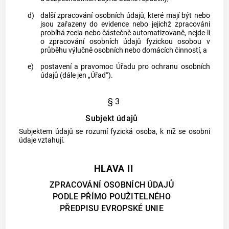
d)
další zpracování osobních údajů, které mají být nebo
jsou zařazeny do evidence nebo jejichž zpracování
probíhá zcela nebo částečně automatizovaně, nejde-li
o zpracování osobních údajů fyzickou osobou v
průběhu výlučně osobních nebo domácích činností, a
e)
postavení a pravomoc Úřadu pro ochranu osobních
údajů (dále jen „Úřad“).
§ 3
Subjekt údajů
Subjektem údajů
se rozumí fyzická osoba, k níž se osobní
údaje vztahují.
HLAVA II
ZPRACOVÁNÍ OSOBNÍCH ÚDAJŮ
PODLE PŘÍMO POUŽITELNÉHO
PŘEDPISU EVROPSKÉ UNIE