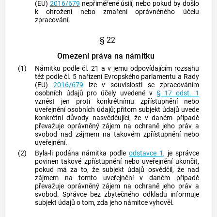
(EU)
2016/679
nepřiměřené úsilí, nebo pokud by došlo
k ohrožení nebo zmaření oprávněného účelu
zpracování.
§ 22
Omezení práva na námitku
(1)
Námitku podle čl. 21 a v jemu odpovídajícím rozsahu
též podle čl. 5 nařízení Evropského parlamentu a Rady
(EU)
2016/679
lze v souvislosti se zpracováním
osobních údajů pro účely uvedené v
§ 17 odst. 1
vznést jen proti konkrétnímu zpřístupnění nebo
uveřejnění osobních údajů; přitom
subjekt údajů
uvede
konkrétní důvody nasvědčující, že v daném případě
převažuje oprávněný zájem na ochraně jeho práv a
svobod nad zájmem na takovém zpřístupnění nebo
uveřejnění.
(2)
Byla-li podána námitka podle
odstavce 1
, je správce
povinen takové zpřístupnění nebo uveřejnění ukončit,
pokud má za to, že
subjekt údajů
osvědčil, že nad
zájmem na tomto uveřejnění v daném případě
převažuje oprávněný zájem na ochraně jeho práv a
svobod. Správce bez zbytečného odkladu informuje
subjekt údajů
o tom, zda jeho námitce vyhověl.