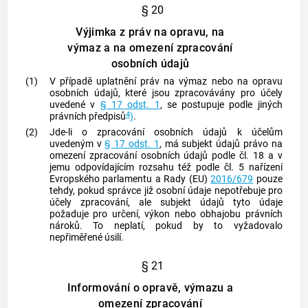
§ 20
Výjimka z práv na opravu, na
výmaz a na omezení zpracování
osobních údajů
(1)
V případě uplatnění práv na výmaz nebo na opravu
osobních údajů, které jsou zpracovávány pro účely
uvedené v
§ 17 odst. 1
, se postupuje podle jiných
4
právních předpisů
)
.
(2)
Jde-li o zpracování osobních údajů k účelům
uvedeným v
§ 17 odst. 1
, má
subjekt údajů
právo na
omezení zpracování osobních údajů podle čl. 18 a v
jemu odpovídajícím rozsahu též podle čl. 5 nařízení
Evropského parlamentu a Rady (EU)
2016/679
pouze
tehdy, pokud správce již osobní údaje nepotřebuje pro
účely zpracování, ale
subjekt údajů
tyto údaje
požaduje pro určení, výkon nebo obhajobu právních
nároků. To neplatí, pokud by to vyžadovalo
nepřiměřené úsilí.
§ 21
Informování o opravě, výmazu a
omezení zpracování