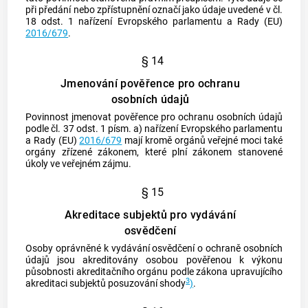
při předání nebo zpřístupnění označí jako údaje uvedené v čl.
18 odst. 1 nařízení Evropského parlamentu a Rady (EU)
2016/679
.
§ 14
Jmenování pověřence pro ochranu
osobních údajů
Povinnost jmenovat pověřence pro ochranu osobních údajů
podle čl. 37 odst. 1 písm. a) nařízení Evropského parlamentu
a Rady (EU)
2016/679
mají kromě orgánů veřejné moci také
orgány zřízené zákonem, které plní zákonem stanovené
úkoly ve veřejném zájmu.
§ 15
Akreditace subjektů pro vydávání
osvědčení
Osoby oprávněné k vydávání osvědčení o ochraně osobních
údajů jsou akreditovány osobou pověřenou k výkonu
působnosti akreditačního orgánu podle zákona upravujícího
3
akreditaci subjektů posuzování shody
)
.