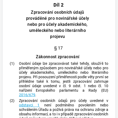
Díl 2
Zpracování osobních údajů
prováděné pro novinářské účely
nebo pro účely akademického,
uměleckého nebo literárního
projevu
§ 17
Zákonnost zpracování
(1)
Osobní údaje lze zpracovávat také tehdy, slouží-li to
přiměřeným způsobem pro novinářské účely nebo pro
účely akademického, uměleckého nebo literárního
projevu. Při posouzení přiměřenosti podle věty první se
přihlédne také k tomu, jestli zpracování zahrnuje
osobní údaje uvedené v čl. 9 odst. 1 nebo čl. 10
nařízení Evropského parlamentu a Rady (EU)
2016/679
.
(2)
Zpracování osobních údajů pro účely uvedené v
odstavci 1
není podmíněno povolením nebo
schválením Úřadu a požívá práva na ochranu zdroje a
obsahu informací, a to i v případě zpracování osobních