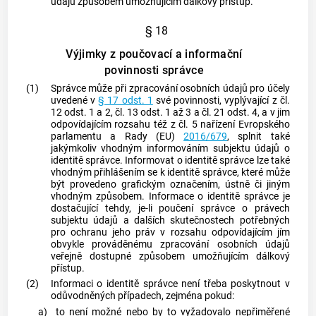
údajů způsobem umožňujícím dálkový přístup.
§ 18
Výjimky z poučovací a informační
povinnosti správce
(1)
Správce může při zpracování osobních údajů pro účely
uvedené v
§ 17 odst. 1
své povinnosti, vyplývající z čl.
12 odst. 1 a 2, čl. 13 odst. 1 až 3 a čl. 21 odst. 4, a v jim
odpovídajícím rozsahu též z čl. 5 nařízení Evropského
parlamentu a Rady (EU)
2016/679
, splnit také
jakýmkoliv vhodným informováním
subjektu údajů
o
identitě správce. Informovat o identitě správce lze také
vhodným přihlášením se k identitě správce, které může
být provedeno grafickým označením, ústně či jiným
vhodným způsobem. Informace o identitě správce je
dostačující tehdy, je-li poučení správce o právech
subjektu údajů
a dalších skutečnostech potřebných
pro ochranu jeho práv v rozsahu odpovídajícím jím
obvykle prováděnému zpracování osobních údajů
veřejně dostupné způsobem umožňujícím dálkový
přístup.
(2)
Informaci o identitě správce není třeba poskytnout v
odůvodněných případech, zejména pokud:
a)
to není možné nebo by to vyžadovalo nepřiměřené