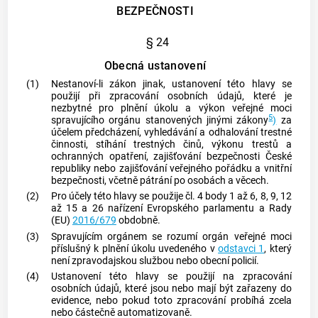
BEZPEČNOSTI
§ 24
Obecná ustanovení
(1)
Nestanoví-li zákon jinak, ustanovení této hlavy se
použijí při zpracování osobních údajů, které je
nezbytné pro plnění úkolu a výkon veřejné moci
5
spravujícího orgánu
stanovených jinými zákony
)
za
účelem předcházení, vyhledávání a odhalování trestné
činnosti, stíhání
trestných činů
, výkonu trestů a
ochranných opatření, zajišťování bezpečnosti České
republiky nebo zajišťování veřejného pořádku a vnitřní
bezpečnosti, včetně pátrání po osobách a věcech.
(2)
Pro účely této hlavy se použije čl. 4 body 1 až 6, 8, 9, 12
až 15 a 26 nařízení Evropského parlamentu a Rady
(EU)
2016/679
obdobně.
(3)
Spravujícím orgánem
se rozumí orgán veřejné moci
příslušný k plnění úkolu uvedeného v
odstavci 1
, který
není zpravodajskou službou nebo obecní policií.
(4)
Ustanovení této hlavy se použijí na zpracování
osobních údajů, které jsou nebo mají být zařazeny do
evidence, nebo pokud toto zpracování probíhá zcela
nebo částečně automatizovaně.