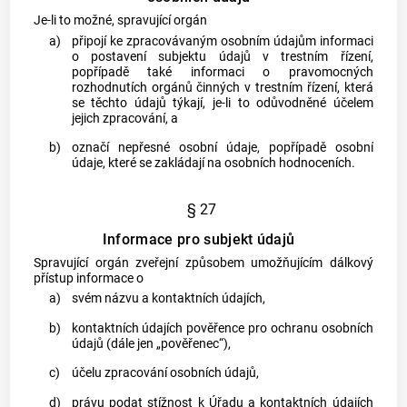
Je-li to možné, spravující orgán
a)
připojí ke zpracovávaným osobním údajům informaci
o postavení
subjektu údajů
v
trestním řízení
,
popřípadě také informaci o pravomocných
rozhodnutích
orgánů činných v trestním řízení
, která
se těchto údajů týkají, je-li to odůvodněné účelem
jejich zpracování, a
b)
označí nepřesné osobní údaje, popřípadě osobní
údaje, které se zakládají na osobních hodnoceních.
§ 27
Informace pro subjekt údajů
Spravující orgán zveřejní způsobem umožňujícím dálkový
přístup informace o
a)
svém názvu a kontaktních údajích,
b)
kontaktních údajích pověřence pro ochranu osobních
údajů (dále jen „pověřenec“),
c)
účelu zpracování osobních údajů,
d)
právu podat stížnost k Úřadu a kontaktních údajích