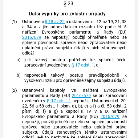
§ 23
Další výjimky pro zvláštní případy
(1)
Ustanovení
§ 18 až 22
a ustanovení čl. 12 až 19, 21, 33
a 34 a v jim odpovídajícím rozsahu též podle čl. 5
nařízení Evropského parlamentu a Rady (EU)
2016/679
se nepoužijí, použijí přiměřeně nebo se
splnění povinností správce nebo zpracovatele nebo
uplatnění práva subjektu údajů v nich stanovených
odloží,
a)
je-li takový postup potřebný ke splnění účelu
zpracování uvedeného v
§ 17 odst. 1
, a
b)
nepovede-li takový postup pravděpodobně k
vysokému riziku pro oprávněné zájmy
subjektu údajů
.
(2)
Ustanovení kapitoly VII nařízení Evropského
parlamentu a Rady (EU)
2016/679
se při zpracování
uvedeném v
§ 17 odst. 1
nepoužijí. Ustanovení čl. 20,
22, 56 a 58 odst. 1 písm. a), b), e) a f) a čl. 58 odst. 2
písm. d), f) a g) a kapitol II, IV, V a IX nařízení
Evropského parlamentu a Rady (EU)
2016/679
se
nepoužijí, použijí přiměřeně nebo se splnění povinností
správce nebo zpracovatele nebo uplatnění práva
subjektu údajů stanovených těmito ustanoveními
odloží, je-li to nezbytné ke splnění účelu zpracování