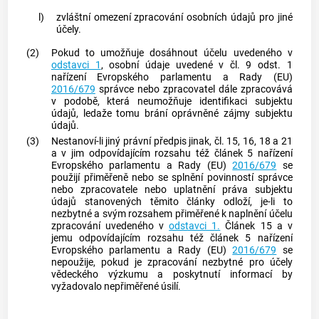
l)
zvláštní omezení zpracování osobních údajů pro jiné
účely.
(2)
Pokud to umožňuje dosáhnout účelu uvedeného v
odstavci 1
, osobní údaje uvedené v čl. 9 odst. 1
nařízení Evropského parlamentu a Rady (EU)
2016/679
správce nebo zpracovatel dále zpracovává
v podobě, která neumožňuje identifikaci
subjektu
údajů
, ledaže tomu brání oprávněné zájmy
subjektu
údajů
.
(3)
Nestanoví-li jiný právní předpis jinak, čl. 15, 16, 18 a 21
a v jim odpovídajícím rozsahu též článek 5 nařízení
Evropského parlamentu a Rady (EU)
2016/679
se
použijí přiměřeně nebo se splnění povinností správce
nebo zpracovatele nebo uplatnění práva subjektu
údajů stanovených těmito články odloží, je-li to
nezbytné a svým rozsahem přiměřené k naplnění účelu
zpracování uvedeného v
odstavci 1.
Článek 15 a v
jemu odpovídajícím rozsahu též článek 5 nařízení
Evropského parlamentu a Rady (EU)
2016/679
se
nepoužije, pokud je zpracování nezbytné pro účely
vědeckého výzkumu a poskytnutí informací by
vyžadovalo nepřiměřené úsilí.