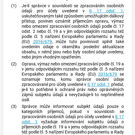
(1)
Je-li správce v souvislosti se zpracováním osobních
údajů pro účely uvedené v
§ 17 odst. 1
,
uskutečňovaným také způsobem umožňujícím dálkový
přístup, povinen oznámit příjemcům opravu, výmaz
nebo omezení zpracování osobních údajů podle čl. 17
odst. 2 nebo čl. 19 a v jim odpovídajícím rozsahu též
podle čl. 5 nařízení Evropského parlamentu a Rady
(EU)
2016/679
, může tuto povinnost splnit také
uvedením údaje o okamžiku poslední aktualizace
obsahu, v němž jsou nebo byly osobní údaje uvedeny,
nebo jiným vhodným opatřením.
(2)
Oprava, výmaz nebo omezení zpracování podle čl. 19 a
v jemu odpovídajícím rozsahu též podle čl. 5 nařízení
Evropského parlamentu a Rady (EU)
2016/679
se
oznamuje tomu, komu správce osobní údaje
zpracovávané pro účely uvedené v
§ 17 odst. 1
předal,
je-li to potřebné k ochraně práv nebo oprávněných
zájmů
subjektu údajů
a nevyžaduje-li to nepřiměřené
úsilí.
(3)
Správce může informovat
subjekt údajů
pouze o
kategoriích příjemců, pokud v souvislosti se
zpracováním osobních údajů pro účely uvedené v
§ 17
odst. 1
vyžaduje informování
subjektu údajů
o
příjemcích podle čl. 19 a v jemu odpovídajícím rozsahu
též podle čl. 5 nařízení Evropského parlamentu a Rady