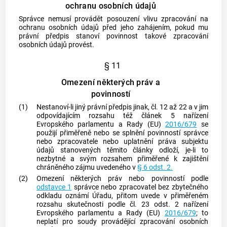
ochranu osobních údajů
Správce nemusí provádět posouzení vlivu zpracování na
ochranu osobních údajů před jeho zahájením, pokud mu
právní předpis stanoví povinnost takové zpracování
osobních údajů provést.
§ 11
Omezení některých práv a
povinností
(1)
Nestanoví-li jiný právní předpis jinak, čl. 12 až 22 a v jim
odpovídajícím rozsahu též článek 5 nařízení
Evropského parlamentu a Rady (EU)
2016/679
se
použijí přiměřeně nebo se splnění povinností správce
nebo zpracovatele nebo uplatnění práva subjektu
údajů stanovených těmito články odloží, je-li to
nezbytné a svým rozsahem přiměřené k zajištění
chráněného zájmu uvedeného v
§ 6 odst. 2.
(2)
Omezení některých práv nebo povinností podle
odstavce 1
správce nebo zpracovatel bez zbytečného
odkladu oznámí Úřadu, přitom uvede v přiměřeném
rozsahu skutečnosti podle čl. 23 odst. 2 nařízení
Evropského parlamentu a Rady (EU)
2016/679
; to
neplatí pro soudy provádějící zpracování osobních