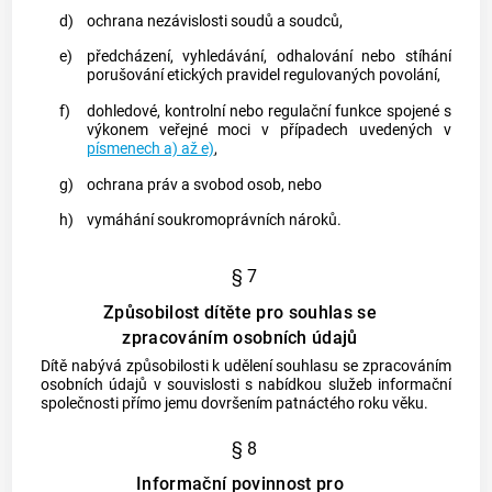
d)
ochrana nezávislosti soudů a soudců,
e)
předcházení, vyhledávání, odhalování nebo stíhání
porušování etických pravidel regulovaných povolání,
f)
dohledové, kontrolní nebo regulační funkce spojené s
výkonem veřejné moci v případech uvedených v
písmenech a) až e)
,
g)
ochrana práv a svobod osob, nebo
h)
vymáhání soukromoprávních nároků.
§ 7
Způsobilost dítěte pro souhlas se
zpracováním osobních údajů
Dítě nabývá způsobilosti k udělení souhlasu se zpracováním
osobních údajů v souvislosti s nabídkou služeb informační
společnosti přímo jemu dovršením patnáctého roku věku.
§ 8
Informační povinnost pro