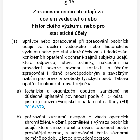
§ 16
Zpracování osobních údajů za
účelem vědeckého nebo
historického výzkumu nebo pro
statistické účely
(1)
Správce nebo zpracovatel při zpracování osobních
údajů za účelem vědeckého nebo historického
výzkumu nebo pro statistické účely zajistí dodržování
konkrétních opatření k ochraně zájmů
subjektu údajů
,
která odpovídají stavu techniky, nákladům na
provedení, povaze, rozsahu, kontextu a účelům
zpracování i různě pravděpodobným a závažným
rizikům pro práva a svobody fyzických osob. Taková
opatření mohou zahrnovat zejména
a)
technická a organizační opatření zaměřená na
důsledné uplatnění povinnosti podle čl. 5 odst. 1
písm. c) nařízení Evropského parlamentu a Rady (EU)
2016/679
,
b)
pořizování záznamů alespoň o všech operacích
shromáždění, vložení, pozměnění a výmazu osobních
údajů, které umožní určit a ověřit totožnost osoby
provádějící operaci, a uchovávání těchto záznamů
nejméně po dobu 2 let od provedení operace,