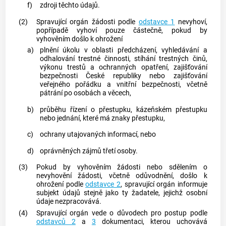
f)
zdroji těchto údajů.
(2)
Spravující orgán
žádosti podle
odstavce 1
nevyhoví,
popřípadě vyhoví pouze částečně, pokud by
vyhověním došlo k ohrožení
a)
plnění úkolu v oblasti předcházení, vyhledávání a
odhalování trestné činnosti, stíhání
trestných činů
,
výkonu trestů a ochranných opatření, zajišťování
bezpečnosti České republiky nebo zajišťování
veřejného pořádku a vnitřní bezpečnosti, včetně
pátrání po osobách a věcech,
b)
průběhu řízení o přestupku, kázeňském přestupku
nebo jednání, které má znaky přestupku,
c)
ochrany utajovaných informací, nebo
d)
oprávněných zájmů třetí osoby.
(3)
Pokud by vyhověním žádosti nebo sdělením o
nevyhovění žádosti, včetně odůvodnění, došlo k
ohrožení podle
odstavce 2
,
spravující orgán
informuje
subjekt údajů
stejně jako ty žadatele, jejichž osobní
údaje nezpracovává.
(4)
Spravující orgán
vede o důvodech pro postup podle
odstavců 2
a
3
dokumentaci, kterou uchovává