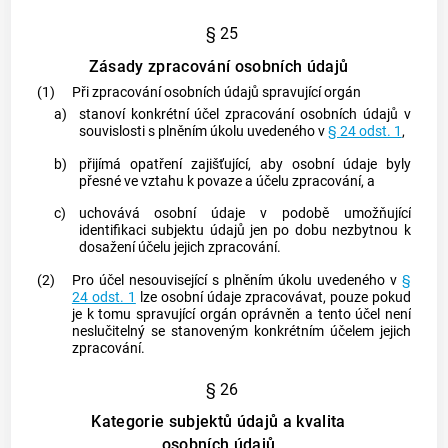
§ 25
Zásady zpracování osobních údajů
(1)
Při zpracování osobních údajů spravující orgán
a)
stanoví konkrétní účel zpracování osobních údajů v
souvislosti s plněním úkolu uvedeného v
§ 24 odst. 1
,
b)
přijímá opatření zajišťující, aby osobní údaje byly
přesné ve vztahu k povaze a účelu zpracování, a
c)
uchovává osobní údaje v podobě umožňující
identifikaci
subjektu údajů
jen po dobu nezbytnou k
dosažení účelu jejich zpracování.
(2)
Pro účel nesouvisející s plněním úkolu uvedeného v
§
24 odst. 1
lze osobní údaje zpracovávat, pouze pokud
je k tomu
spravující orgán
oprávněn a tento účel není
neslučitelný se stanoveným konkrétním účelem jejich
zpracování.
§ 26
Kategorie subjektů údajů a kvalita
osobních údajů