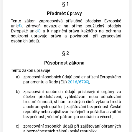
§ 1
Předmět úpravy
Tento zákon zapracovává příslušné předpisy Evropské
1
unie
)
, zároveň navazuje na přímo použitelný předpis
2
Evropské unie
)
a k naplnění práva každého na ochranu
soukromí upravuje práva a povinnosti při zpracování
osobních údajů.
§ 2
Působnost zákona
Tento zákon upravuje
a)
zpracování osobních údajů podle nařízení Evropského
2
parlamentu a Rady (EU)
2016/679
)
,
b)
zpracování osobních údajů příslušnými orgány za
účelem předcházení, vyhledávání nebo odhalování
trestné činnosti, stíhání
trestných činů
, výkonu trestů
a ochranných opatření, zajišťování bezpečnosti České
republiky nebo zajišťování veřejného pořádku a vnitřní
bezpečnosti, včetně pátrání po osobách a věcech,
c)
zpracování osobních údajů při zajišťování obranných
a bezpečnostních zájmů České republiky,