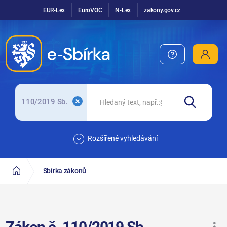
EUR-Lex
EuroVOC
N-Lex
zakony.gov.cz
110/2019 Sb.
Rozšířené vyhledávání
Sbírka zákonů