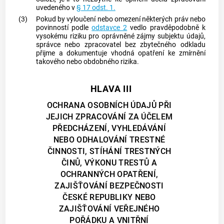
uvedeného v
§ 17 odst. 1.
(3)
Pokud by vyloučení nebo omezení některých práv nebo
povinností podle
odstavce 2
vedlo pravděpodobně k
vysokému riziku pro oprávněné zájmy
subjektu údajů
,
správce nebo zpracovatel bez zbytečného odkladu
přijme a dokumentuje vhodná opatření ke zmírnění
takového nebo obdobného rizika.
HLAVA III
OCHRANA OSOBNÍCH ÚDAJŮ PŘI
JEJICH ZPRACOVÁNÍ ZA ÚČELEM
PŘEDCHÁZENÍ, VYHLEDÁVÁNÍ
NEBO ODHALOVÁNÍ TRESTNÉ
ČINNOSTI, STÍHÁNÍ TRESTNÝCH
ČINŮ, VÝKONU TRESTŮ A
OCHRANNÝCH OPATŘENÍ,
ZAJIŠŤOVÁNÍ BEZPEČNOSTI
ČESKÉ REPUBLIKY NEBO
ZAJIŠŤOVÁNÍ VEŘEJNÉHO
POŘÁDKU A VNITŘNÍ