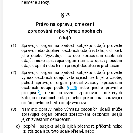
nejméně 3 roky.
§ 29
Právo na opravu, omezení
zpracování nebo výmaz osobních
údajů
(1)
Spravující orgán
na žádost
subjektu údajů
provede
opravu nebo doplnění osobních údajů vztahujících se k
jeho osobě. Vyžaduje-li to účel zpracování osobních
údajů, může
spravující orgán
namísto opravy osobní
údaje doplnit nebo k nim připojit dodatečné prohlášení.
(2)
Spravující orgán
na žádost
subjektu údajů
provede
výmaz osobních údajů vztahujících se k jeho osobě,
pokud
spravující orgán
porušil zásady zpracování
osobních údajů podle
§ 25
nebo jiného právního
5
předpisu
)
nebo omezení zpracování některých
kategorií osobních údajů, nebo pokud má
spravující
orgán
povinnost tyto údaje vymazat.
(3)
Namísto opravy nebo výmazu osobních údajů může
spravující orgán
omezit zpracování osobních údajů
jejich zvláštním označením,
a)
popírá-li
subjekt údajů
jejich přesnost, přičemž nelze
zjistit, zda jsou tyto údaje přesné, nebo