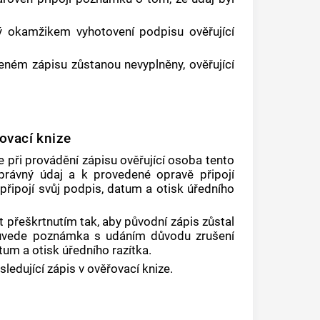
ý okamžikem vyhotovení podpisu ověřující
deném zápisu zůstanou nevyplněny, ověřující
ovací knize
e při provádění zápisu ověřující osoba tento
 správný údaj a k provedené opravě připojí
 připojí svůj podpis, datum a otisk úředního
t přeškrtnutím tak, aby původní zápis zůstal
y uvede poznámka s udáním důvodu zrušení
atum a otisk úředního razítka.
ledující zápis v ověřovací knize.