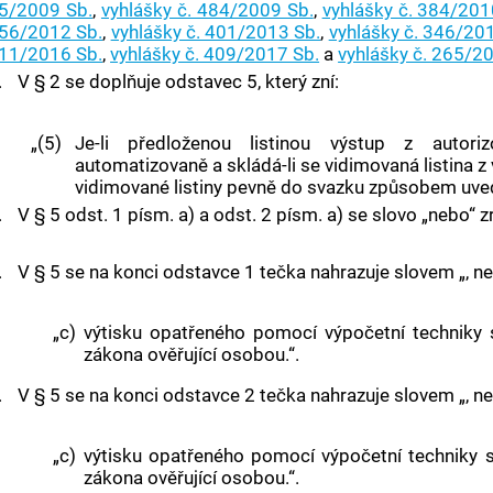
5/2009 Sb.
,
vyhlášky č. 484/2009 Sb.
,
vyhlášky č. 384/201
56/2012 Sb.
,
vyhlášky č. 401/2013 Sb.
,
vyhlášky č. 346/20
11/2016 Sb.
,
vyhlášky č. 409/2017 Sb.
a
vyhlášky č. 265/2
.
V § 2 se doplňuje odstavec 5, který zní:
„(5)
Je-li předloženou listinou výstup z autor
automatizovaně a skládá-li se vidimovaná listina z v
vidimované listiny pevně do svazku způsobem uved
.
V § 5 odst. 1 písm. a) a odst. 2 písm. a) se slovo „nebo“ z
.
V § 5 se na konci odstavce 1 tečka nahrazuje slovem „, ne
„c)
výtisku opatřeného pomocí výpočetní techniky
zákona ověřující osobou.“.
.
V § 5 se na konci odstavce 2 tečka nahrazuje slovem „, ne
„c)
výtisku opatřeného pomocí výpočetní techniky 
zákona ověřující osobou.“.