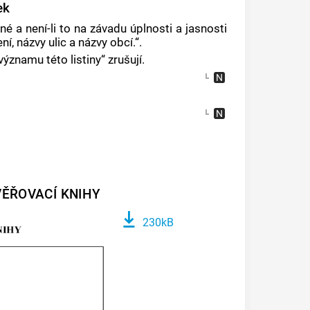
ek
žné a není-li to na závadu úplnosti a jasnosti
, názvy ulic a názvy obcí.“.
významu této listiny“ zrušují.
VĚŘOVACÍ KNIHY
230kB