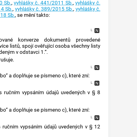
0 Sb.
,
vyhlášky č. 441/2011 Sb.
,
vyhlášky č.
14 Sb.
,
vyhlášky č. 389/2015 Sb.
,
vyhlášky č.
018 Sb.
, se mění takto:
izované konverze dokumentů provedené
íce listů, spojí ověřující osoba všechny listy
eným v odstavci 1.“.
rušuje.
bo“ a doplňuje se písmeno c), které zní:
 s ručním vypsáním údajů uvedených v § 8
bo“ a doplňuje se písmeno c), které zní:
s ručním vypsáním údajů uvedených v § 12