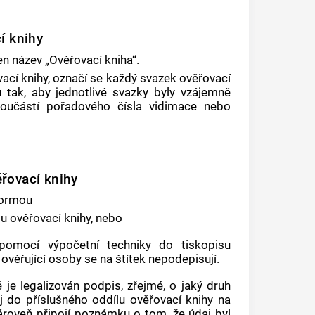
í knihy
n název „Ověřovací kniha“.
vací knihy, označí se každý svazek ověřovací
 tak, aby jednotlivé svazky byly vzájemně
součástí pořadového čísla vidimace nebo
řovací knihy
formou
u ověřovací knihy, nebo
 pomocí výpočetní techniky do tiskopisu
 ověřující osoby se na štítek nepodepisují.
é je legalizován podpis, zřejmé, o jaký druh
aj do příslušného oddílu ověřovací knihy na
ároveň připojí poznámku o tom, že údaj byl