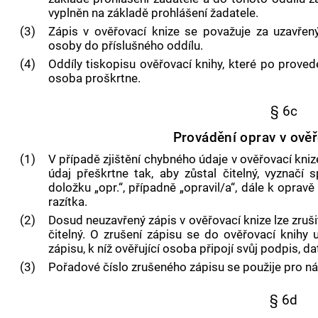
vyplněn na základě prohlášení žadatele.
(3)
Zápis v ověřovací knize se považuje za uzavřen
osoby do příslušného oddílu.
(4)
Oddíly tiskopisu ověřovací knihy, které po prove
osoba proškrtne.
§ 6c
Provádění oprav v ověř
(1)
V případě zjištění chybného údaje v ověřovací kniz
údaj přeškrtne tak, aby zůstal čitelný, vyznačí
doložku „opr.“, případně „opravil/a“, dále k opravě
razítka.
(2)
Dosud neuzavřený zápis v ověřovací knize lze zruši
čitelný. O zrušení zápisu se do ověřovací knih
zápisu, k níž ověřující osoba připojí svůj podpis, d
(3)
Pořadové číslo zrušeného zápisu se použije pro nás
§ 6d