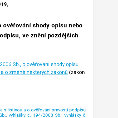
019,
 o ověřování shody opisu nebo
podpisu, ve znění pozdějších
2006 Sb., o ověřování shody opisu
su a o změně některých zákonů
(zákon
 s listinou a o ověřování pravosti podpisu
,
Sb.
,
vyhlášky č. 194/2008 Sb.
,
vyhlášky č.