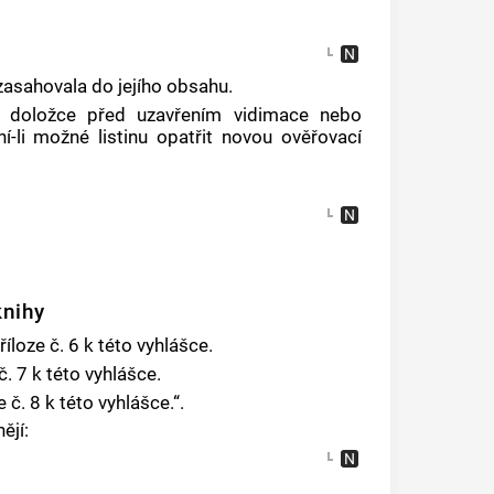
ezasahovala do jejího obsahu.
í doložce před uzavřením vidimace nebo
í-li možné listinu opatřit novou ověřovací
knihy
íloze č. 6 k této vyhlášce.
. 7 k této vyhlášce.
 č. 8 k této vyhlášce.“.
ějí: