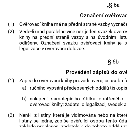
„§ 6a
Označení ověřovac
(1)
Ověřovací kniha má na přední straně vazby vyznače
(2)
Vede-li úřad paralelně více než jeden svazek ověřo
knihy na přední straně vazby a na úvodním listu
odlišeny. Označení svazku ověřovací knihy je 
legalizace v ověřovací doložce.
§ 6b
Provádění zápisů do ově
(1)
Zápis do ověřovací knihy provádí ověřující osoba 
a)
ručního vypsání předepsaných oddílů tiskopis
b)
nalepení samolepícího štítku opatřeného
ověřovací knihy; žadatel o legalizaci, svědek a
(2)
Není-li z listiny, která je vidimována nebo na kter
listiny se jedná, zapíše ověřující osoba tento úd
základě prohlášení žadatele a do tohoto oddílu z