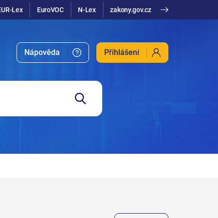
EUR-Lex
EuroVOC
N-Lex
zakony.gov.cz
Nápověda
Přihlášení