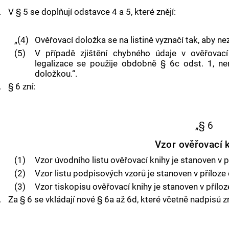
.
V § 5 se doplňují odstavce 4 a 5, které znějí:
„(4)
Ověřovací doložka se na listině vyznačí tak, aby n
(5)
V případě zjištění chybného údaje v ověřovac
legalizace se použije obdobně § 6c odst. 1, nen
doložkou.“.
.
§ 6 zní:
„§ 6
Vzor ověřovací 
(1)
Vzor úvodního listu ověřovací knihy je stanoven v př
(2)
Vzor listu podpisových vzorů je stanoven v příloze č
(3)
Vzor tiskopisu ověřovací knihy je stanoven v příloze
.
Za § 6 se vkládají nové § 6a až 6d, které včetně nadpisů zn