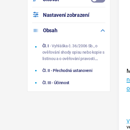
Nastavení zobrazení
Obsah
Čl. I
- Vyhláška č. 36/2006 Sb., o
ověřování shody opisu nebo kopie s
listinou a o ověřování pravosti
podpisu, ve znění vyhlášky č.
M
Čl. II
- Přechodná ustanovení
331/2006 Sb., vyhlášky č. 390/2007
Sb., vyhlášky č. 194/2008 Sb.,
n
Čl. III
- Účinnost
vyhlášky č. 15/2009 Sb., vyhlášky č.
o
484/2009 Sb., vyhlášky č. 384
V
v