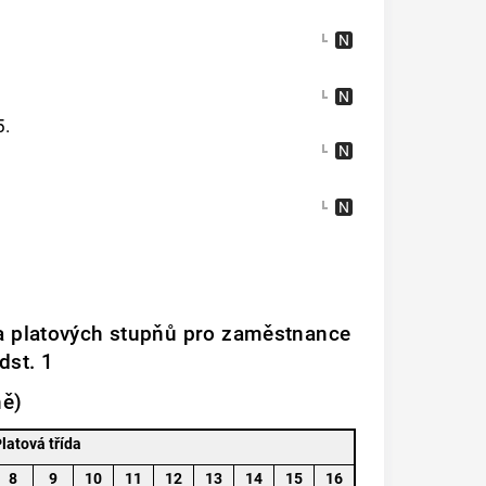
5.
d a platových stupňů pro zaměstnance
dst. 1
ně)
latová třída
8
9
10
11
12
13
14
15
16