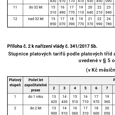
830
970
170
470
930
450
090
11
do 32 let
15
16
17
19
20
22
23
310
490
770
110
640
210
940
12
nad 32 let
15
17
18
19
21
22
24
850
070
390
770
370
990
780
Příloha č. 2
k nařízení vlády č. 341/2017 Sb.
Stupnice platových tarifů podle platových tří
uvedené v § 5 o
(v Kč měsíč
Platový
Počet let
P
stupeň
započitatelné
2
3
4
5
6
7
praxe
1
do 1 roku
13
14
15
16
17
19
420
430
510
710
970
360
2
do 2 let
13
14
16
17
18
20
900
910
060
310
600
050