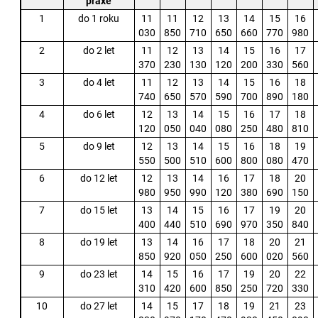
praxe
1
do 1 roku
11
11
12
13
14
15
16
030
850
710
650
660
770
980
2
do 2 let
11
12
13
14
15
16
17
370
230
130
120
200
330
560
3
do 4 let
11
12
13
14
15
16
18
740
650
570
590
700
890
180
4
do 6 let
12
13
14
15
16
17
18
120
050
040
080
250
480
810
5
do 9 let
12
13
14
15
16
18
19
550
500
510
600
800
080
470
6
do 12 let
12
13
14
16
17
18
20
980
950
990
120
380
690
150
7
do 15 let
13
14
15
16
17
19
20
400
440
510
690
970
350
840
8
do 19 let
13
14
16
17
18
20
21
850
920
050
250
600
020
560
9
do 23 let
14
15
16
17
19
20
22
310
420
600
850
250
720
330
10
do 27 let
14
15
17
18
19
21
23