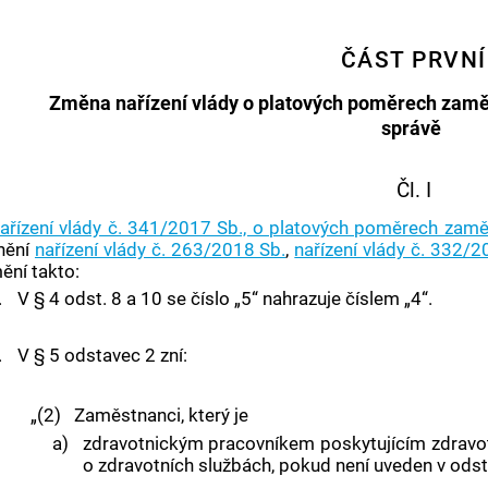
ČÁST PRVNÍ
Změna nařízení vlády o platových poměrech zamě
správě
Čl. I
ařízení vlády č. 341/2017 Sb., o platových poměrech zamě
nění
nařízení vlády č. 263/2018 Sb.
,
nařízení vlády č. 332/2
ění takto:
.
V § 4 odst. 8 a 10 se číslo „5“ nahrazuje číslem „4“.
.
V § 5 odstavec 2 zní:
„(2)
Zaměstnanci, který je
a)
zdravotnickým pracovníkem poskytujícím zdravot
o zdravotních službách, pokud není uveden v odst