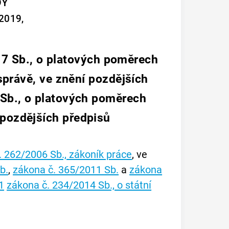
DY
 2019,
17 Sb., o platových poměrech
právě, ve znění pozdějších
 Sb., o platových poměrech
 pozdějších předpisů
. 262/2006 Sb., zákoník práce
, ve
b.
,
zákona č. 365/2011 Sb.
a
zákona
1
zákona č. 234/2014 Sb., o státní