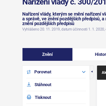
Nařízení vlády č. 300/20
Nařízení vlády, kterým se mění nařízení 
a správě, ve znění pozdějších předpisů, a
znění pozdějších předpisů
Vyhlášeno 20. 11. 2019
, datum účinnosti 1. 1. 2020
,
Znění
Histor
Porovnat
Ak
Stáhnout
Tisknout