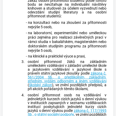
zákaz osobní přítomnosti studentů podle tohoto
bodu se nevztahuje na individuální návštěvy
knihoven a studoven za účelem vyzvednutí nebo
odevzdání studijní literatury a na osobní
přítomnost studentů:
-
na konzultaci nebo na zkoušení za přítomnosti
nejvýše 5 osob,
-
na laboratorní, experimentální nebo uměleckou
práci zejména pro realizaci závěrečných prací v
rámci studia v bakalářském, magisterském nebo
doktorském studijním programu za přítomnosti
nejvýše 5 osob,
-
na klinické a praktické výuce a praxi,
3.
osobní přítomnost žáků na základním
uměleckém vzdělávání v základní umělecké škole
a jazykovém vzdělávání v jazykové škole s
právem státní jazykové zkoušky podle
zákona č.
561/2004 Sb., o předškolním, základním,
středním, vyšším odborném a jiném vzdělávání
(
školský zákon
), ve znění pozdějších předpisů, a
při akcích pořádaných těmito školami,
4.
osobní přítomnost osob na vzdělávání v
jednoletých kurzech cizích jazyků s denní výukou
v institucích zapsaných v seznamu vzdělávacích
institucí poskytujících jednoleté kurzy cizích
jazyků s denní výukou podle
zákona č. 117/1995
Sb., o státní sociální podpoře
, ve znění pozdějších