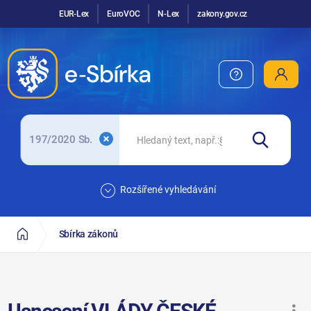
EUR-Lex
EuroVOC
N-Lex
zakony.gov.cz
197/2020 Sb.
Rozšířené vyhledávání
Sbírka zákonů