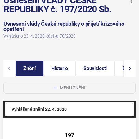
Usnesení VLÁDY ČESKÉ
REPUBLIKY č. 197/2020 Sb.
Usnesení vlády České republiky o přijetí krizového
opatření
Vyhlášeno 23. 4. 2020
, částka 70/2020
Znění
Historie
Souvislosti
Další i
MENU ZNĚNÍ
Vyhlášené znění
22. 4. 2020
197