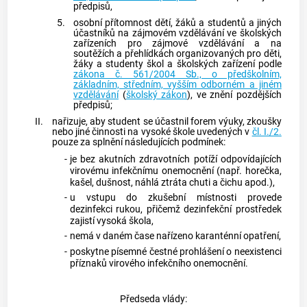
předpisů,
5.
osobní přítomnost dětí, žáků a studentů a jiných
účastníků na zájmovém vzdělávání ve školských
zařízeních pro zájmové vzdělávání a na
soutěžích a přehlídkách organizovaných pro děti,
žáky a studenty škol a školských zařízení podle
zákona č. 561/2004 Sb., o předškolním,
základním, středním, vyšším odborném a jiném
vzdělávání
(
školský zákon
), ve znění pozdějších
předpisů;
II.
nařizuje, aby student se účastnil forem výuky, zkoušky
nebo jiné činnosti na vysoké škole uvedených v
čl. I./2.
pouze za splnění následujících podmínek:
-
je bez akutních zdravotních potíží odpovídajících
virovému infekčnímu onemocnění (např. horečka,
kašel, dušnost, náhlá ztráta chuti a čichu apod.),
-
u vstupu do zkušební místnosti provede
dezinfekci rukou, přičemž dezinfekční prostředek
zajistí vysoká škola,
-
nemá v daném čase nařízeno karanténní opatření,
-
poskytne písemné čestné prohlášení o neexistenci
příznaků virového infekčního onemocnění.
Předseda vlády: