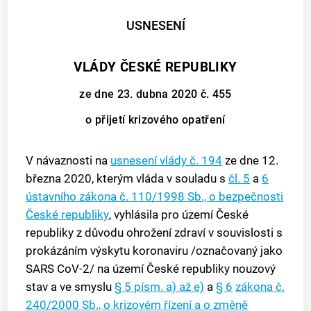
USNESENÍ
VLÁDY ČESKÉ REPUBLIKY
ze dne 23. dubna 2020 č. 455
o přijetí krizového opatření
V návaznosti na
usnesení vlády č. 194
ze dne 12.
března 2020, kterým vláda v souladu s
čl. 5
a
6
ústavního zákona č. 110/1998 Sb., o bezpečnosti
České republiky
, vyhlásila pro území České
republiky z důvodu ohrožení zdraví v souvislosti s
prokázáním výskytu koronaviru /označovaný jako
SARS CoV-2/ na území České republiky nouzový
stav a ve smyslu
§ 5 písm. a) až e)
a
§ 6
zákona č.
240/2000 Sb., o krizovém řízení a o změně