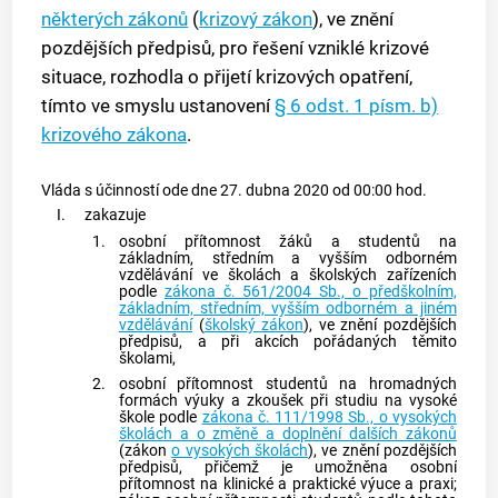
některých zákonů
(
krizový zákon
), ve znění
pozdějších předpisů, pro řešení vzniklé krizové
situace, rozhodla o přijetí krizových opatření,
tímto ve smyslu ustanovení
§ 6 odst. 1 písm. b)
krizového zákona
.
Vláda s účinností ode dne 27. dubna 2020 od 00:00 hod.
I.
zakazuje
1.
osobní přítomnost žáků a studentů na
základním, středním a vyšším odborném
vzdělávání ve školách a školských zařízeních
podle
zákona č. 561/2004 Sb., o předškolním,
základním, středním, vyšším odborném a jiném
vzdělávání
(
školský zákon
), ve znění pozdějších
předpisů, a při akcích pořádaných těmito
školami,
2.
osobní přítomnost studentů na hromadných
formách výuky a zkoušek při studiu na vysoké
škole podle
zákona č. 111/1998 Sb., o vysokých
školách a o změně a doplnění dalších zákonů
(zákon
o vysokých školách
), ve znění pozdějších
předpisů, přičemž je umožněna osobní
přítomnost na klinické a praktické výuce a praxi;