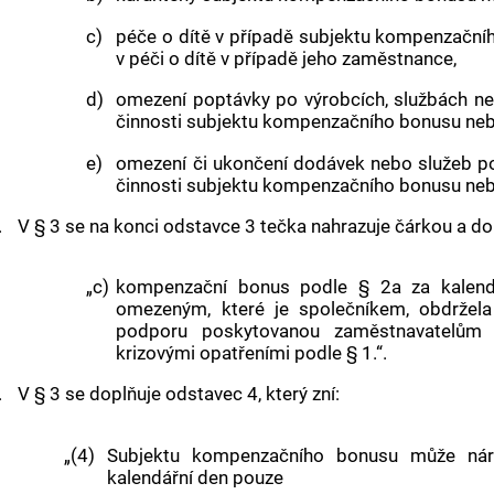
c)
péče o dítě v případě subjektu kompenzačníh
v péči o dítě v případě jeho zaměstnance,
d)
omezení poptávky po výrobcích, službách n
činnosti subjektu kompenzačního bonusu ne
e)
omezení či ukončení dodávek nebo služeb p
činnosti subjektu kompenzačního bonusu neb
.
V § 3 se na konci odstavce 3 tečka nahrazuje čárkou a dop
„c)
kompenzační bonus podle § 2a za kalendá
omezeným, které je společníkem, obdržel
podporu poskytovanou zaměstnavatelům 
krizovými opatřeními podle § 1.“.
.
V § 3 se doplňuje odstavec 4, který zní:
„(4)
Subjektu kompenzačního bonusu může nár
kalendářní den pouze