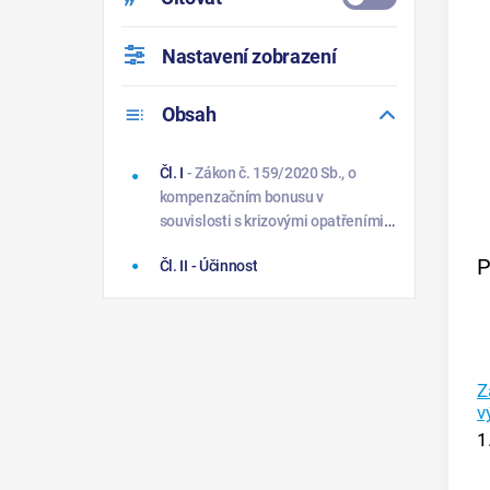
Nastavení zobrazení
Obsah
Čl. I
- Zákon č. 159/2020 Sb., o
kompenzačním bonusu v
souvislosti s krizovými opatřeními v
souvislosti s výskytem koronaviru
P
Čl. II
- Účinnost
SARS CoV-2, ve znění zákona č.
234/2020 Sb., se mění takto:
Z
v
1