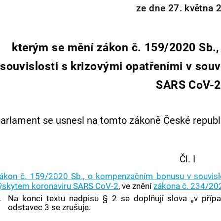
ze dne 27. května 
kterým se mění zákon č. 159/2020 Sb.
souvislosti s krizovými opatřeními v souv
SARS CoV-2
arlament se usnesl na tomto zákoně České republi
Čl. I
ákon č. 159/2020 Sb., o kompenzačním bonusu v souvislos
ýskytem koronaviru SARS CoV-2
, ve znění
zákona č. 234/20
.
Na konci textu nadpisu § 2 se doplňují slova „v pří
odstavec 3 se zrušuje.