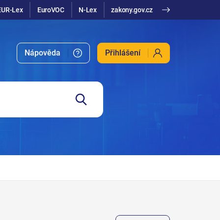
EUR-Lex
EuroVOC
N-Lex
zakony.gov.cz
Nápověda
Přihlášení