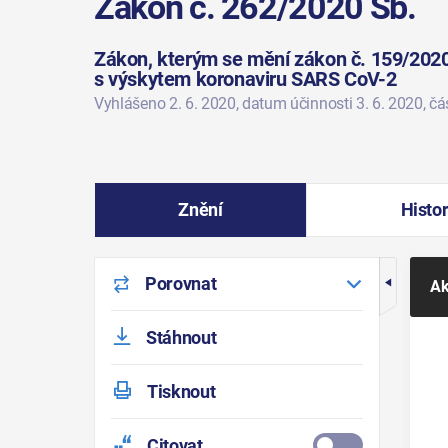
Zákon č. 262/2020 Sb.
Zákon, kterým se mění zákon č. 159/2020 
s výskytem koronaviru SARS CoV-2
Vyhlášeno 2. 6. 2020
, datum účinnosti 3. 6. 2020
, č
Znění
Histor
Porovnat
Ak
Stáhnout
Tisknout
Citovat