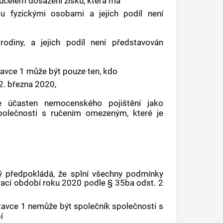
účelem dosažení zisku, která má
sou fyzickými osobami a jejich podíl není
rodiny, a jejich podíl není představován
vce 1 může být pouze ten, kdo
2. března 2020,
je účasten nemocenského pojištění jako
polečnosti s ručením omezeným, které je
rý předpokládá, že splní všechny podmínky
vací období roku 2020 podle § 35ba odst. 2
vce 1 nemůže být společník společnosti s
í