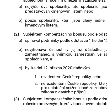
společnosti s ručením omezeným založené za 
a)
nejvýše dva společníky, tito společníci j
představován kmenovým listem, nebo
b)
pouze společníky, kteří jsou členy jedné 
kmenovým listem.
(2)
Subjektem kompenzačního bonusu podle odsta
a)
splňoval podmínky podle odstavce 1 ke dni 1
b)
nevykonává činnost, v jejímž důsledku 
zaměstnanec, s výjimkou zaměstnání ve s
společníkem, a
c)
byl ke dni 12. března 2020 daňovým
1.
rezidentem České republiky, nebo
2.
nerezidentem České republiky, kte
pro uplatnění snížení daně za zdaňo
zákona o daních z příjmů.
(3)
Subjektem kompenzačního bonusu podle odsta
ručením omezeným, která v bonusovém obdob