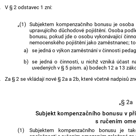
.
V § 2 odstavec 1 zní:
„(1)
Subjektem kompenzačního bonusu je osoba 
upravujícího důchodové pojištění. Osoba pod
bonusu, pokud jde o osobu vykonávající činno
nemocenského pojištění jako zaměstnanec; to 
a)
se jedná o výkon zaměstnání v činnosti peda
b)
se jedná o činnosti, u nichž vzniká účast
uvedených v § 5 písm. a) bodech 12 a 13 zák
.
Za § 2 se vkládají nové § 2a a 2b, které včetně nadpisů zně
„§ 2a
Subjekt kompenzačního bonusu v pří
s ručením om
(1)
Subjektem kompenzačního bonusu je také