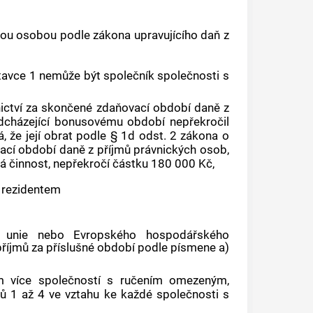
vou osobou podle zákona upravujícího daň z
vce 1 nemůže být společník společnosti s
tnictví za skončené zdaňovací období daně z
dcházející bonusovému období nepřekročil
 že její obrat podle § 1d odst. 2 zákona o
ací období daně z příjmů právnických osob,
á činnost, nepřekročí částku 180 000 Kč,
 rezidentem
é unie nebo Evropského hospodářského
příjmů za příslušné období podle písmene a)
em více společností s ručením omezeným,
ů 1 až 4 ve vztahu ke každé společnosti s