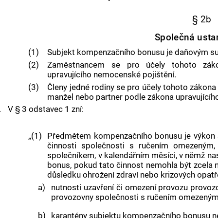
§ 2b
Společná usta
(1)
Subjekt kompenzačního bonusu je daňovým s
(2)
Zaměstnancem se pro účely tohoto zák
upravujícího nemocenské pojištění.
(3)
Členy jedné rodiny se pro účely tohoto zákona
manžel nebo partner podle zákona upravujícího 
.
V § 3 odstavec 1 zní:
„(1)
Předmětem kompenzačního bonusu je výkon s
činnosti společnosti s ručením omezeným,
společníkem, v kalendářním měsíci, v němž na
bonus, pokud tato činnost nemohla být zcela 
důsledku ohrožení zdraví nebo krizových opatř
a)
nutnosti uzavření či omezení provozu prov
provozovny společnosti s ručením omezeným
b)
karantény subjektu kompenzačního bonusu n