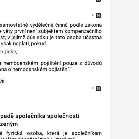
samostatně výdělečně činná podle zákona
le věty první není subjektem kompenzačního
st, v jejímž důsledku je tato osoba účastna
však neplatí, pokud
gogické,
 na nemocenském pojištění pouze z důvodů
ona o nemocenském pojištění.“.
jí:
padě společníka společnosti
ezeným
 fyzická osoba, která je společníkem