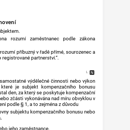
novení
ubjektem.
ona rozumí zaměstnanec podle zákona
 rozumí příbuzný v řadě přímé, sourozenec a
registrované partnerství.“.
amostatné výdělečné činnosti nebo výkon
 které je subjekt kompenzačního bonusu
stal den, za který se poskytuje kompenzační
nebo zčásti vykonávána nad míru obvyklou v
ení podle § 1, a to zejména z důvodu
ozovny subjektu kompenzačního bonusu nebo
,
ebo jeho zaměstnance,