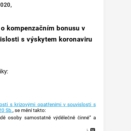
2020,
, o kompenzačním bonusu v
islosti s výskytem koronaviru
ky:
ti s krizovými opatřeními v souvislosti s
20 Sb.
, se mění takto:
padě osoby samostatně výdělečně činné“ a