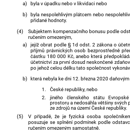
a)
byla v úpadku nebo v likvidaci nebo
b)
byla nespolehlivým plátcem nebo nespolehli
přidané hodnoty.
(4)
Subjektem kompenzačního bonusu podle odsta
ručením omezeným,
a)
jejíž obrat podle § 1d odst. 2 zákona o úče
příjmů právnických osob bezprostředně pře
částku 180 000 Kč, anebo která předpokládá,
účetnictví za první dosud neskončené zdaňov
po jehož celou délku tato společnost vykonáv
b)
která nebyla ke dni 12. března 2020 daňovým
1.
České republiky, nebo
2.
jiného členského státu Evropsk
prostoru a nedosáhla většiny svých 
ze zdrojů na území České republiky.
(5)
V případě, že je fyzická osoba společník
posuzuje se splnění podmínek podle odstavc
ručením omezeným samostatně.