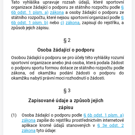
Tato vyhláška upravuje rozsah údajů, které sportovní
organizace žádající o podporu ze státního rozpočtu podle
§
6b odst. 1 písm. a)
zákona
a osoby žádající o podporu ze
státního rozpočtu, které nejsou sportovní organizací podle
§
6b odst. 1 písm. b)
nebo
c)
zákona
, zapisují do
rejstříku
, a
způsob jejich zápisu.
§ 2
Osoba žádající o podporu
Osobou žádající o podporu
se pro účely této vyhlášky rozumí
sportovní organizace anebo jiná osoba, která podala žádost
o podporu sportu formou dotace ze státního rozpočtu podle
zákona, od okamžiku podání žádosti o podporu do
okamžiku nabytí právní moci rozhodnutí o žádosti.
§ 3
Zapisované údaje a způsob jejich
zápisu
(1)
Osoba žádající o podporu
podle
§ 6b odst. 1 písm. a)
zákona
zapíše do
rejstříku
prostřednictvím internetové
aplikace kromě údajů stanovených v
§ 3e odst. 2
zákona
tyto údaje: