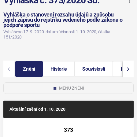
Vyhláška č. 373/2020 Sb.
Vyhláška o stanovení rozsahu údajů a způsobu
jejich zápisu do rejstříku vedeného podle zákona o
podpoře sportu
Vyhlášeno 17. 9. 2020
, datum účinnosti 1. 10. 2020
, částka
151/2020
Znění
Historie
Souvislosti
Další i
MENU ZNĚNÍ
Aktuální znění
od 1. 10. 2020
373