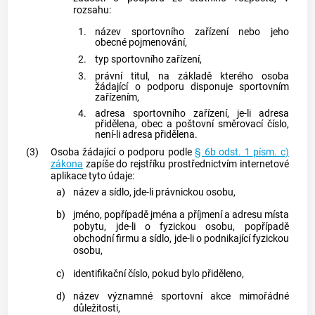
rozsahu:
1.
název sportovního zařízení nebo jeho
obecné pojmenování,
2.
typ sportovního zařízení,
3.
právní titul, na základě kterého
osoba
žádající o podporu
disponuje sportovním
zařízením,
4.
adresa sportovního zařízení, je-li adresa
přidělena,
obec
a poštovní směrovací číslo,
není-li adresa přidělena.
(3)
Osoba žádající o podporu
podle
§ 6b odst. 1 písm. c)
zákona
zapíše do
rejstříku
prostřednictvím internetové
aplikace tyto údaje:
a)
název a sídlo, jde-li právnickou osobu,
b)
jméno, popřípadě jména a příjmení a adresu místa
pobytu, jde-li o fyzickou osobu, popřípadě
obchodní firmu a sídlo, jde-li o podnikající fyzickou
osobu,
c)
identifikační číslo, pokud bylo přiděleno,
d)
název významné sportovní akce mimořádné
důležitosti,