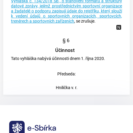
Vyhláška č. 134/2018 Sb., o stanovení formátu a struktury
datové zprávy, jejímž prostřednictvím sportovní organizace
a žadatelé o podporu zapisují údaje do rejstříku, který slouží
k vedení údajů o sportovních organizacích, sportovcích,
trenérech a sportovních zařízeních
, se zrušuje.
§ 6
Účinnost
Tato vyhláška nabývá účinnosti dnem 1. října 2020.
Předseda:
Hnilička v. r.