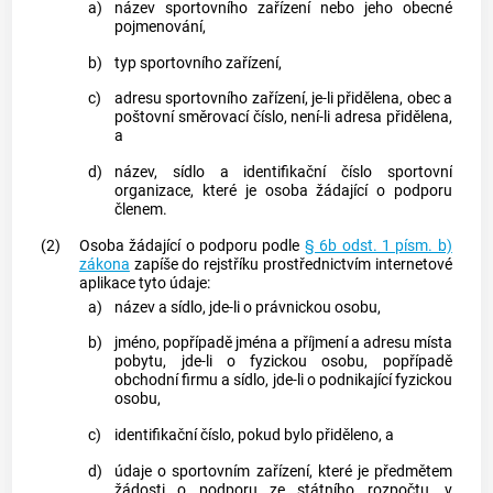
a)
název sportovního zařízení nebo jeho obecné
pojmenování,
b)
typ sportovního zařízení,
c)
adresu sportovního zařízení, je-li přidělena,
obec
a
poštovní směrovací číslo, není-li adresa přidělena,
a
d)
název, sídlo a identifikační číslo sportovní
organizace, které je
osoba žádající o podporu
členem.
(2)
Osoba žádající o podporu
podle
§ 6b odst. 1 písm. b)
zákona
zapíše do
rejstříku
prostřednictvím internetové
aplikace tyto údaje:
a)
název a sídlo, jde-li o právnickou osobu,
b)
jméno, popřípadě jména a příjmení a adresu místa
pobytu, jde-li o fyzickou osobu, popřípadě
obchodní firmu a sídlo, jde-li o podnikající fyzickou
osobu,
c)
identifikační číslo, pokud bylo přiděleno, a
d)
údaje o sportovním zařízení, které je předmětem
žádosti o podporu ze státního rozpočtu, v