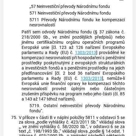
„57 Neinvestiční převody Národnímu fondu
571 Neinvestiční převody Národnímu fondu
5711 Převody Národnímu fondu ke kompenzaci
nesrovnalostí
Patří sem odvody Národnímu fondu (§ 37 zákona č.
218/2000 Sb., ve znění pozdějších předpisů) nebo
jinému certifikačnímu orgánu operačních programů
Evropské unie [čl. 123 až 126 nařízení Evropského
parlamentu a Rady (EU) č.
1303/2013
] prováděné ke
kompenzaci nesrovnalostí při hospodaření s peněžními
prostředky poskytnutými z evropských strukturálních
a investičních fondů a s peněžními prostředky na jejich
předfinancování [čl. 2 bod 36 nařízení Evropského
parlamentu a Rady (EU) č.
1303/2013
], nemůže-li
Evropská unie finanční opravy ke kompenzaci těchto
nesrovnalostí provést úplným nebo částečným
zrušením příspěvku na program nebo jeho části (čl. 85
a 143 až 147 téhož nařízení).
5719. Ostatní neinvestiční převody Národnímu
fondu“.
75.
V příloze v části B v náplni položky 5811 v odstavci 5 se
za slova „podle vyhlášky č. 423/2011 Sb.“ vkládají slova
„, ve znění vyhlášky č. 58/2020 Sb.“, v odstavci 6 se za
text „č. 198/1993 Sb.,“ vkládají slova „podle § 14 odst. 1
zákona č. 403/1990 Sb., o zmírnění následků některých