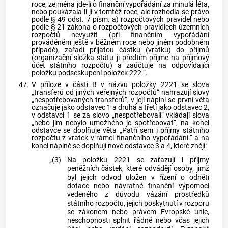
roce, zejména jde-li o finanční vypořádání za minulá léta,
nebo poukázala-li ji v tomtéž roce, ale rozhodla se právo
podle § 49 odst. 7 písm. a) rozpočtových pravidel nebo
podle § 21 zákona o rozpočtových pravidlech územních
rozpočtů nevyužít (při finančním vypořádání
prováděném ještě v běžném roce nebo jiném podobném
případě), zařadí přijatou částku (vratku) do příjmů
(organizační složka státu ji předtím přijme na příjmový
účet státního rozpočtu) a zaúčtuje na odpovídající
položku podseskupení položek 222.“.
47.
V příloze v části B v názvu položky 2221 se slova
„transferů od jiných veřejných rozpočtů“ nahrazují slovy
„nespotřebovaných transferů“, v její náplni se první věta
označuje jako odstavec 1 a druhá a třetí jako odstavec 2,
v odstavci 1 se za slovo „nespotřebovali“ vkládají slova
„nebo jim nebylo umožněno je spotřebovat“, na konci
odstavce se doplňuje věta „Patří sem i příjmy státního
rozpočtu z vratek v rámci finančního vypořádání.“ a na
konci náplně se doplňují nové odstavce 3 a 4, které znějí:
„(3)
Na položku 2221 se zařazují i příjmy
peněžních částek, které odvádějí osoby, jimž
byl jejich odvod uložen v řízení o odnětí
dotace nebo návratné finanční výpomoci
vedeného z důvodu vázání prostředků
státního rozpočtu, jejich poskytnutí v rozporu
se zákonem nebo právem Evropské unie,
neschopnosti splnit řádně nebo včas jejich