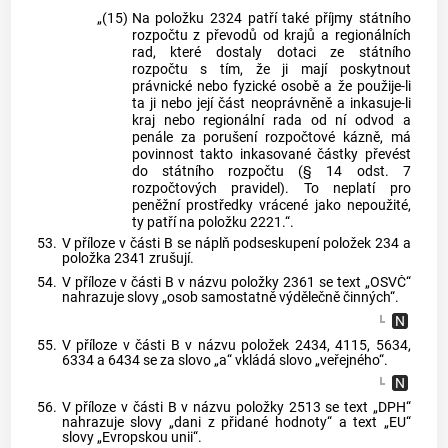
„(15)
Na položku 2324 patří také příjmy státního
rozpočtu z převodů od krajů a regionálních
rad, které dostaly dotaci ze státního
rozpočtu s tím, že ji mají poskytnout
právnické nebo fyzické osobě a že použije-li
ta ji nebo její část neoprávněně a inkasuje-li
kraj nebo regionální rada od ní odvod a
penále za porušení rozpočtové kázně, má
povinnost takto inkasované částky převést
do státního rozpočtu (§ 14 odst. 7
rozpočtových pravidel). To neplatí pro
peněžní prostředky vrácené jako nepoužité,
ty patří na položku 2221.“.
53.
V příloze v části B se náplň podseskupení položek 234 a
položka 2341 zrušují.
54.
V příloze v části B v názvu položky 2361 se text „OSVČ“
nahrazuje slovy „osob samostatně výdělečně činných“.
55.
V příloze v části B v názvu položek 2434, 4115, 5634,
6334 a 6434 se za slovo „a“ vkládá slovo „veřejného“.
56.
V příloze v části B v názvu položky 2513 se text „DPH“
nahrazuje slovy „dani z přidané hodnoty“ a text „EU“
slovy „Evropskou unii“.