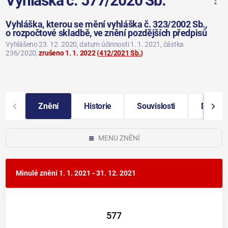
Vyhláška č. 577/2020 Sb.
Vyhláška, kterou se mění vyhláška č. 323/2002 Sb.,
o rozpočtové skladbě, ve znění pozdějších předpisů
Vyhlášeno 23. 12. 2020
, datum účinnosti 1. 1. 2021
, částka
236/2020
,
zrušeno 1. 1. 2022
(
412/2021 Sb.
)
Znění
Historie
Souvislosti
Další i
MENU ZNĚNÍ
Minulé znění
1. 1. 2021 - 31. 12. 2021
577