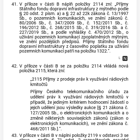
41.
V příloze v části B náplň položky 2114 zní: „Příjmy
Státního fondu dopravní infrastruktury z mýtného podle
§ 20 odst. 2 písm. a) a § 22 až 22k zákona č. 13/1997
Sb., o pozemních komunikacích, ve znění zákonů č.
80/2006 Sb., č. 347/2009 Sb., č. 152/2011 Sb., č.
196/2012 Sb., č. 268/2015 Sb., č. 319/2016 Sb. a č.
227/2019 Sb., a podle vyhlášky č. 470/2012 Sb., o
užívání pozemních komunikací zpoplatněných mýtným,
ve znění pozdějších předpisů. Příjmy Státního fondu
dopravní infrastruktury z časového poplatku za užívání
pozemních komunikací patří na položku 1322.“.
42.
V příloze v části B se za položku 2114 vkládá nová
položka 2115, která zní:
„2115 Příjmy z prodeje práv k využívání rádiových
kmitočtů
Příjmy Českého telekomunikačního úřadu za
udělení práv k využívání rádiových kmitočtů v
případě, že jediným kritériem hodnocení žádostí o
jejich udělení jsou výsledky aukce [§ 21 zákona č.
127/2005 Sb., o elektronických komunikacích a o
změně některých souvisejících zákonů (zákon o
elektronických komunikacích), ve znění zákona č.
468/2011 Sb.].“.
43.
V příloze v části B v náplni položky 2119 v odstavci 3 se