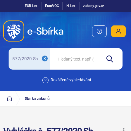
EUR-Lex
EuroVOC
N-Lex
zakony.gov.cz
577/2020 Sb.
Rozšířené vyhledávání
Sbírka zákonů