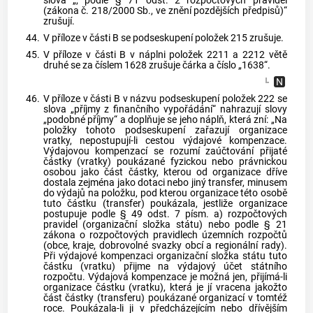
slova „, podle § 71 odst. 2 rozpočtových pravidel
(zákona č. 218/2000 Sb., ve znění pozdějších předpisů)“
zrušují.
44.
V příloze v části B se podseskupení položek 215 zrušuje.
45.
V příloze v části B v náplni položek 2211 a 2212 větě
druhé se za číslem 1628 zrušuje čárka a číslo „1638“.
46.
V příloze v části B v názvu podseskupení položek 222 se
slova „příjmy z finančního vypořádání“ nahrazují slovy
„podobné příjmy“ a doplňuje se jeho náplň, která zní: „Na
položky tohoto podseskupení zařazují organizace
vratky, nepostupují-li cestou výdajové kompenzace.
Výdajovou kompenzací se rozumí zaúčtování přijaté
částky (vratky) poukázané fyzickou nebo právnickou
osobou jako část částky, kterou od organizace dříve
dostala zejména jako dotaci nebo jiný transfer, minusem
do výdajů na položku, pod kterou organizace této osobě
tuto částku (transfer) poukázala, jestliže organizace
postupuje podle § 49 odst. 7 písm. a) rozpočtových
pravidel (organizační složka státu) nebo podle § 21
zákona o rozpočtových pravidlech územních rozpočtů
(obce, kraje, dobrovolné svazky obcí a regionální rady).
Při výdajové kompenzaci organizační složka státu tuto
částku (vratku) přijme na výdajový účet státního
rozpočtu. Výdajová kompenzace je možná jen, přijímá-li
organizace částku (vratku), která je jí vracena jakožto
část částky (transferu) poukázané organizací v tomtéž
roce. Poukázala-li ji v předcházejícím nebo dřívějším