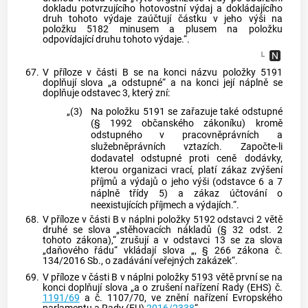
dokladu potvrzujícího hotovostní výdaj a dokládajícího
druh tohoto výdaje zaúčtují částku v jeho výši na
položku 5182 minusem a plusem na položku
odpovídající druhu tohoto výdaje.“.
67.
V příloze v části B se na konci názvu položky 5191
doplňují slova „a odstupné“ a na konci její náplně se
doplňuje odstavec 3, který zní:
„(3)
Na položku 5191 se zařazuje také odstupné
(§ 1992 občanského zákoníku) kromě
odstupného v pracovněprávních a
služebněprávních vztazích. Započte-li
dodavatel odstupné proti ceně dodávky,
kterou organizaci vrací, platí zákaz zvýšení
příjmů a výdajů o jeho výši (odstavce 6 a 7
náplně třídy 5) a zákaz účtování o
neexistujících příjmech a výdajích.“.
68.
V příloze v části B v náplni položky 5192 odstavci 2 větě
druhé se slova „stěhovacích nákladů (§ 32 odst. 2
tohoto zákona),“ zrušují a v odstavci 13 se za slova
„daňového řádu“ vkládají slova „, § 266 zákona č.
134/2016 Sb., o zadávání veřejných zakázek“.
69.
V příloze v části B v náplni položky 5193 větě první se na
konci doplňují slova „a o zrušení nařízení Rady (EHS) č.
1191/69
a č. 1107/70, ve znění nařízení Evropského