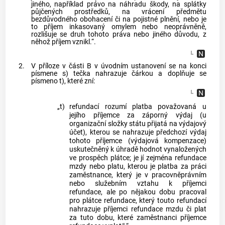
jiného, například právo na náhradu škody, na splátky
půjčených prostředků, na vrácení předmětu
bezdůvodného obohacení či na pojistné plnění, nebo je
to příjem inkasovaný omylem nebo neoprávněně,
rozlišuje se druh tohoto práva nebo jiného důvodu, z
něhož příjem vznikl.“.
2.
V příloze v části B v úvodním ustanovení se na konci
písmene s) tečka nahrazuje čárkou a doplňuje se
písmeno t), které zní:
„t)
refundací rozumí platba považovaná u
jejího příjemce za záporný výdaj (u
organizační složky státu přijatá na výdajový
účet), kterou se nahrazuje předchozí výdaj
tohoto příjemce (výdajová kompenzace)
uskutečněný k úhradě hodnot vynaložených
ve prospěch plátce; je jí zejména refundace
mzdy nebo platu, kterou je platba za práci
zaměstnance, který je v pracovněprávním
nebo služebním vztahu k příjemci
refundace, ale po nějakou dobu pracoval
pro plátce refundace, který touto refundací
nahrazuje příjemci refundace mzdu či plat
za tuto dobu, které zaměstnanci příjemce