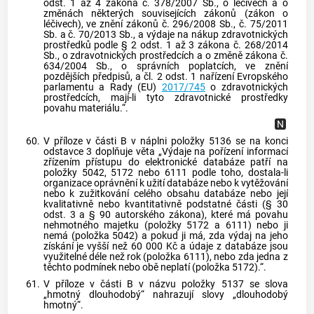
odst. 1 až 4 zákona č. 378/2007 Sb., o léčivech a o
změnách některých souvisejících zákonů (zákon o
léčivech), ve znění zákonů č. 296/2008 Sb., č. 75/2011
Sb. a č. 70/2013 Sb., a výdaje na nákup zdravotnických
prostředků podle § 2 odst. 1 až 3 zákona č. 268/2014
Sb., o zdravotnických prostředcích a o změně zákona č.
634/2004 Sb., o správních poplatcích, ve znění
pozdějších předpisů, a čl. 2 odst. 1 nařízení Evropského
parlamentu a Rady (EU)
2017/745
o zdravotnických
prostředcích, mají-li tyto zdravotnické prostředky
povahu materiálu.“.
60.
V příloze v části B v náplni položky 5136 se na konci
odstavce 3 doplňuje věta „Výdaje na pořízení informací
zřízením přístupu do elektronické databáze patří na
položky 5042, 5172 nebo 6111 podle toho, dostala-li
organizace oprávnění k užití databáze nebo k vytěžování
nebo k zužitkování celého obsahu databáze nebo její
kvalitativně nebo kvantitativně podstatné části (§ 30
odst. 3 a § 90 autorského zákona), které má povahu
nehmotného majetku (položky 5172 a 6111) nebo ji
nemá (položka 5042) a pokud ji má, zda výdaj na jeho
získání je vyšší než 60 000 Kč a údaje z databáze jsou
využitelné déle než rok (položka 6111), nebo zda jedna z
těchto podmínek nebo obě neplatí (položka 5172).“.
61.
V příloze v části B v názvu položky 5137 se slova
„hmotný dlouhodobý“ nahrazují slovy „dlouhodobý
hmotný“.