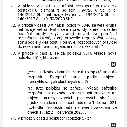
71.
V příloze v části B v náplni seskupení položek 52
odstavci 8 písmeni r) se text „194/2016 Sb. a č.
146/2017 Sb.“ nahrazuje textem „č. 194/2016 Sb., č.
146/2017 Sb. a č. 50/2020 Sb.“.
72.
V příloze v části B v náplni položky 5346 se věta druhá
nahrazuje větou „Patří sem i převody, které provádějí
finanční úřady, když vracejí odvod za porušení
rozpočtové kázně, který provedly organizační složky
státu podle § 44a odst. 1 písm. e) rozpočtových pravidel
do rezervního fondu organizačních složek státu.“.
73.
V příloze v části B se za položku 5516 vkládá nová
položka 5517, která zní:
„5517 Odvody vlastních zdrojů Evropské unie do
rozpočtu Evropské unie podle objemu
nerecyklovaných plastových obalů
Na tuto položku se zařazují výdaje státního
rozpočtu na odvody Evropské unii založené na
objemu nerecyklovaných plastových obalů, o
jejichž zavedení s účinností ode dne 1. ledna 2021
rozhodla Evropská rada na svém zasedání ve
dnech 17. až 21. července 2020.“.
74.
V příloze v části B seskupení položek 57 zní: