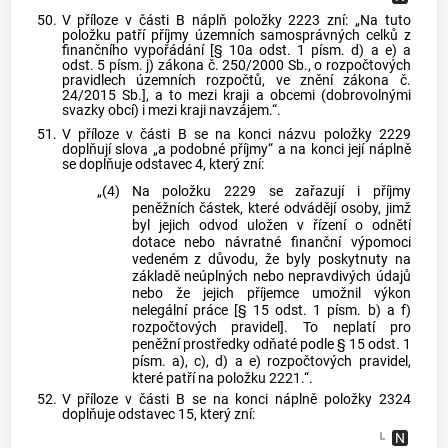
50.
V příloze v části B náplň položky 2223 zní: „Na tuto
položku patří příjmy územních samosprávných celků z
finančního vypořádání [§ 10a odst. 1 písm. d) a e) a
odst. 5 písm. j) zákona č. 250/2000 Sb., o rozpočtových
pravidlech územních rozpočtů, ve znění zákona č.
24/2015 Sb.], a to mezi kraji a obcemi (dobrovolnými
svazky obcí) i mezi kraji navzájem.“.
51.
V příloze v části B se na konci názvu položky 2229
doplňují slova „a podobné příjmy“ a na konci její náplně
se doplňuje odstavec 4, který zní:
„(4)
Na položku 2229 se zařazují i příjmy
peněžních částek, které odvádějí osoby, jimž
byl jejich odvod uložen v řízení o odnětí
dotace nebo návratné finanční výpomoci
vedeném z důvodu, že byly poskytnuty na
základě neúplných nebo nepravdivých údajů
nebo že jejich příjemce umožnil výkon
nelegální práce [§ 15 odst. 1 písm. b) a f)
rozpočtových pravidel]. To neplatí pro
peněžní prostředky odňaté podle § 15 odst. 1
písm. a), c), d) a e) rozpočtových pravidel,
které patří na položku 2221.“.
52.
V příloze v části B se na konci náplně položky 2324
doplňuje odstavec 15, který zní: