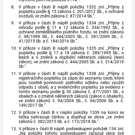
8.
V příloze v části B náplň položky 1332 zní: „Příjmy z
poplatku podle § 15 zákona č. 201/2012 Sb., o ochraně
ovzduší, ve znění zákona č. 87/2014 Sb.“.
9.
V příloze v části B náplň položky 1334 zní: „Příjmy z
odvodu podle § 11 a 12 zákona č. 334/1992 Sb., o
ochraně zemědělského půdního fondu, ve znění zákonů
č. 98/1999 Sb., č. 444/2005 Sb., č. 281/2009 Sb., č.
41/2015 Sb. a č. 184/2016 Sb.“.
10.
V příloze v části B náplň položky 1335 zní: „Příjmy z
poplatku podle § 17 a 18 zákona č. 289/1995 Sb., o
lesích a o změně a doplnění některých zákonů (lesní
zákon), ve znění zákonů č. 444/2005 Sb. a č. 314/2019
Sb.“.
11.
V příloze v části B náplň položky 1338 zní: „Příjmy z
registračního poplatku za zápis do seznamu osob, které
jsou nositeli povinnosti zpětného odběru nebo využití
odpadu z obalů, a z evidenčního poplatku za evidenci v
tomto seznamu podle § 30 zákona č. 477/2001 Sb., o
obalech a o změně některých zákonů (zákon o obalech),
ve znění zákonů č. 94/2004 Sb., č. 66/2006 Sb. a č.
149/2017 Sb.“.
12.
V příloze v části B v náplni položky 1339 na konci se
tečka nahrazuje čárkou a doplňují se slova „ve znění
zákonů č. 382/2015 Sb. a č. 172/2018 Sb.“.
13.
V příloze v části B náplň podseskupení položek 134 zní:
„Na položky tohoto podseskupení zařazují obce své