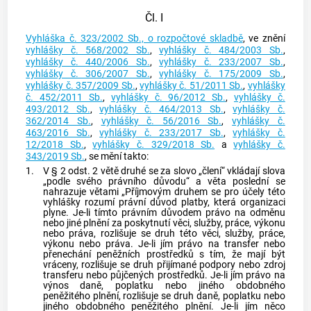
Čl. I
Vyhláška č. 323/2002 Sb., o rozpočtové skladbě
, ve znění
vyhlášky č. 568/2002 Sb.
,
vyhlášky č. 484/2003 Sb.
,
vyhlášky č. 440/2006 Sb.
,
vyhlášky č. 233/2007 Sb.
,
vyhlášky č. 306/2007 Sb.
,
vyhlášky č. 175/2009 Sb.
,
vyhlášky č. 357/2009 Sb.
,
vyhlášky č. 51/2011 Sb.
,
vyhlášky
č. 452/2011 Sb.
,
vyhlášky č. 96/2012 Sb.
,
vyhlášky č.
493/2012 Sb.
,
vyhlášky č. 464/2013 Sb.
,
vyhlášky č.
362/2014 Sb.
,
vyhlášky č. 56/2016 Sb.
,
vyhlášky č.
463/2016 Sb.
,
vyhlášky č. 233/2017 Sb.
,
vyhlášky č.
12/2018 Sb.
,
vyhlášky č. 329/2018 Sb.
a
vyhlášky č.
343/2019 Sb.
, se mění takto:
1.
V § 2 odst. 2 větě druhé se za slovo „člení“ vkládají slova
„podle svého právního důvodu“ a věta poslední se
nahrazuje větami „Příjmovým druhem se pro účely této
vyhlášky rozumí právní důvod platby, která organizaci
plyne. Je-li tímto právním důvodem právo na odměnu
nebo jiné plnění za poskytnutí věci, služby, práce, výkonu
nebo práva, rozlišuje se druh této věci, služby, práce,
výkonu nebo práva. Je-li jím právo na transfer nebo
přenechání peněžních prostředků s tím, že mají být
vráceny, rozlišuje se druh přijímané podpory nebo zdroj
transferu nebo půjčených prostředků. Je-li jím právo na
výnos daně, poplatku nebo jiného obdobného
peněžitého plnění, rozlišuje se druh daně, poplatku nebo
jiného obdobného peněžitého plnění. Je-li jím něco