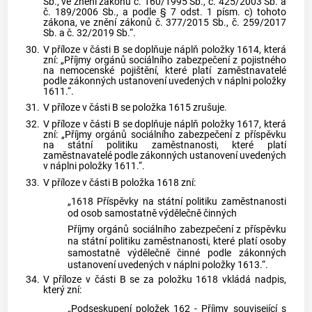
Sb., ve znění zákonů č. 160/1995 Sb., č. 425/2003 Sb. a
č. 189/2006 Sb., a podle § 7 odst. 1 písm. c) tohoto
zákona, ve znění zákonů č. 377/2015 Sb., č. 259/2017
Sb. a č. 32/2019 Sb.“.
30.
V příloze v části B se doplňuje náplň položky 1614, která
zní: „Příjmy orgánů sociálního zabezpečení z pojistného
na nemocenské pojištění, které platí zaměstnavatelé
podle zákonných ustanovení uvedených v náplni položky
1611.“.
31.
V příloze v části B se položka 1615 zrušuje.
32.
V příloze v části B se doplňuje náplň položky 1617, která
zní: „Příjmy orgánů sociálního zabezpečení z příspěvku
na státní politiku zaměstnanosti, které platí
zaměstnavatelé podle zákonných ustanovení uvedených
v náplni položky 1611.“.
33.
V příloze v části B položka 1618 zní:
„1618 Příspěvky na státní politiku zaměstnanosti
od osob samostatně výdělečně činných
Příjmy orgánů sociálního zabezpečení z příspěvku
na státní politiku zaměstnanosti, které platí osoby
samostatně výdělečně činné podle zákonných
ustanovení uvedených v náplni položky 1613.“.
34.
V příloze v části B se za položku 1618 vkládá nadpis,
který zní:
„Podseskupení položek 162 - Příjmy související s