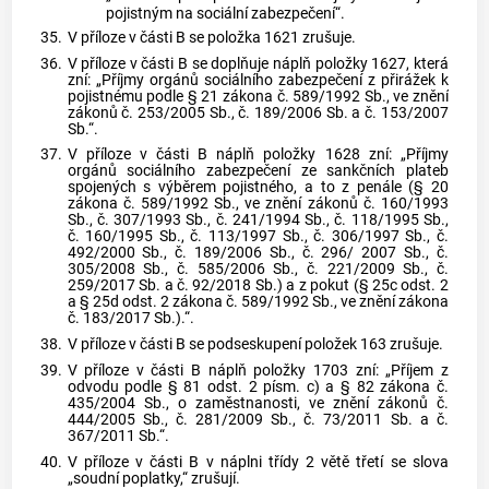
pojistným na sociální zabezpečení“.
35.
V příloze v části B se položka 1621 zrušuje.
36.
V příloze v části B se doplňuje náplň položky 1627, která
zní: „Příjmy orgánů sociálního zabezpečení z přirážek k
pojistnému podle § 21 zákona č. 589/1992 Sb., ve znění
zákonů č. 253/2005 Sb., č. 189/2006 Sb. a č. 153/2007
Sb.“.
37.
V příloze v části B náplň položky 1628 zní: „Příjmy
orgánů sociálního zabezpečení ze sankčních plateb
spojených s výběrem pojistného, a to z penále (§ 20
zákona č. 589/1992 Sb., ve znění zákonů č. 160/1993
Sb., č. 307/1993 Sb., č. 241/1994 Sb., č. 118/1995 Sb.,
č. 160/1995 Sb., č. 113/1997 Sb., č. 306/1997 Sb., č.
492/2000 Sb., č. 189/2006 Sb., č. 296/ 2007 Sb., č.
305/2008 Sb., č. 585/2006 Sb., č. 221/2009 Sb., č.
259/2017 Sb. a č. 92/2018 Sb.) a z pokut (§ 25c odst. 2
a § 25d odst. 2 zákona č. 589/1992 Sb., ve znění zákona
č. 183/2017 Sb.).“.
38.
V příloze v části B se podseskupení položek 163 zrušuje.
39.
V příloze v části B náplň položky 1703 zní: „Příjem z
odvodu podle § 81 odst. 2 písm. c) a § 82 zákona č.
435/2004 Sb., o zaměstnanosti, ve znění zákonů č.
444/2005 Sb., č. 281/2009 Sb., č. 73/2011 Sb. a č.
367/2011 Sb.“.
40.
V příloze v části B v náplni třídy 2 větě třetí se slova
„soudní poplatky,“ zrušují.