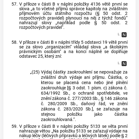
57.
V příloze v části B v náplni položky 4136 větě první se
slova „a to včetně příjmů správce kapitoly na zvláštním
příjmovém účtu státního rozpočtu (§ 50 odst. 2
rozpočtových pravidel) plynoucí na něj z týchž fondů“
nahrazují slovy „například podle § 50 odst. 2
rozpočtových pravidel“.
58.
V příloze v části B v náplni třídy 5 odstavci 19 větě první
se za slovo „organizacím“ vkládají slova „a školským
právnickým osobám“ a na konci náplně se doplňuje
odstavec 25, který zní:
„(25)
Výdaj částky zaokrouhlení se nepovažuje za
zvláštní druh výdaje ani příjmu. Částka, o
kterou se placená cena nebo jiné plnění
zaokrouhluje [§ 3 odst. 1 písm. c) zákona č.
634/1992 Sb., o ochraně spotřebitele, ve
znění zákona č. 277/2003 Sb., § 146 zákona
č. 280/2009 Sb., daňový řád, ve znění
zákona č. 283/2020 Sb.], se zařazuje na
stejnou položku jako částka
zaokrouhlovaná.“.
59.
V příloze v části B v náplni položky 5133 se věta první
nahrazuje větou „Na položku 5133 se zařazují výdaje na
nákup léčiv (léčivých přípravků a léčivých látek) podle § 2