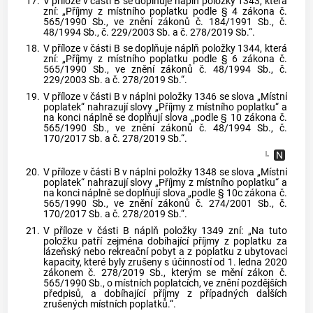
17.
V příloze v části B se doplňuje náplň položky 1343, která
zní: „Příjmy z místního poplatku podle § 4 zákona č.
565/1990 Sb., ve znění zákonů č. 184/1991 Sb., č.
48/1994 Sb., č. 229/2003 Sb. a č. 278/2019 Sb.“.
18.
V příloze v části B se doplňuje náplň položky 1344, která
zní: „Příjmy z místního poplatku podle § 6 zákona č.
565/1990 Sb., ve znění zákonů č. 48/1994 Sb., č.
229/2003 Sb. a č. 278/2019 Sb.“.
19.
V příloze v části B v náplni položky 1346 se slova „Místní
poplatek“ nahrazují slovy „Příjmy z místního poplatku“ a
na konci náplně se doplňují slova „podle § 10 zákona č.
565/1990 Sb., ve znění zákonů č. 48/1994 Sb., č.
170/2017 Sb. a č. 278/2019 Sb.“.
20.
V příloze v části B v náplni položky 1348 se slova „Místní
poplatek“ nahrazují slovy „Příjmy z místního poplatku“ a
na konci náplně se doplňují slova „podle § 10c zákona č.
565/1990 Sb., ve znění zákonů č. 274/2001 Sb., č.
170/2017 Sb. a č. 278/2019 Sb.“.
21.
V příloze v části B náplň položky 1349 zní: „Na tuto
položku patří zejména dobíhající příjmy z poplatku za
lázeňský nebo rekreační pobyt a z poplatku z ubytovací
kapacity, které byly zrušeny s účinností od 1. ledna 2020
zákonem č. 278/2019 Sb., kterým se mění zákon č.
565/1990 Sb., o místních poplatcích, ve znění pozdějších
předpisů, a dobíhající příjmy z případných dalších
zrušených místních poplatků.“.