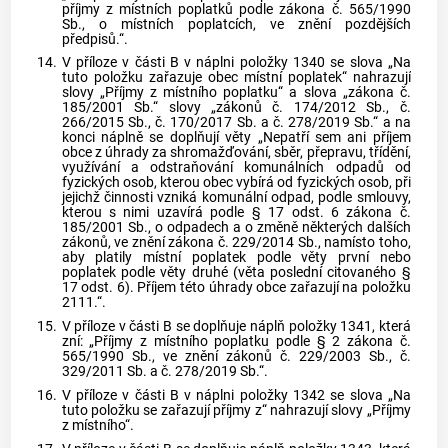
příjmy z místních poplatků podle zákona č. 565/1990
Sb., o místních poplatcích, ve znění pozdějších
předpisů.“.
14.
V příloze v části B v náplni položky 1340 se slova „Na
tuto položku zařazuje obec místní poplatek“ nahrazují
slovy „Příjmy z místního poplatku“ a slova „zákona č.
185/2001 Sb.“ slovy „zákonů č. 174/2012 Sb., č.
266/2015 Sb., č. 170/2017 Sb. a č. 278/2019 Sb.“ a na
konci náplně se doplňují věty „Nepatří sem ani příjem
obce z úhrady za shromažďování, sběr, přepravu, třídění,
využívání a odstraňování komunálních odpadů od
fyzických osob, kterou obec vybírá od fyzických osob, při
jejichž činnosti vzniká komunální odpad, podle smlouvy,
kterou s nimi uzavírá podle § 17 odst. 6 zákona č.
185/2001 Sb., o odpadech a o změně některých dalších
zákonů, ve znění zákona č. 229/2014 Sb., namísto toho,
aby platily místní poplatek podle věty první nebo
poplatek podle věty druhé (věta poslední citovaného §
17 odst. 6). Příjem této úhrady obce zařazují na položku
2111.“.
15.
V příloze v části B se doplňuje náplň položky 1341, která
zní: „Příjmy z místního poplatku podle § 2 zákona č.
565/1990 Sb., ve znění zákonů č. 229/2003 Sb., č.
329/2011 Sb. a č. 278/2019 Sb.“.
16.
V příloze v části B v náplni položky 1342 se slova „Na
tuto položku se zařazují příjmy z“ nahrazují slovy „Příjmy
z místního“.