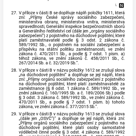
27.
V příloze v části B se doplňuje náplň položky 1611, která
zní: „Příjmy České správy sociálního zabezpečení,
ministerstva obrany, ministerstva vnitra, ministerstva
spravedlnosti, Generální inspekce bezpečnostních sborů
a Generálního ředitelství cel (dále jen „orgány sociálního
zabezpečení“) z pojistného na důchodové pojištění, které
platí zaměstnavatelé podle § 3 odst. 2 zákona č.
589/1992 Sb., o pojistném na sociální zabezpečení a
příspěvku na státní politiku zaměstnanosti, ve znění
zákona č. 470/2011 Sb., a podle § 7 odst. 1 písm. a)
téhož zákona, ve znění zákonů č. 458/2011 Sb., č.
267/2014 Sb. a č. 32/2019 Sb.“.
28.
V příloze v části B v názvu položky 1612 se zrušují slova
„na důchodové pojištění“ a doplňuje se její náplň, která
zní: „Příjmy orgánů sociálního zabezpečení z pojistného
na důchodové pojištění, které platí zaměstnavatelé za
zaměstnance (§ 8 odst. 1 zákona č. 589/1992 Sb., ve
znění zákonů č. 160/1995 Sb. a č. 189/2006 Sb.) podle
§ 3 odst. 3 zákona č. 589/1992 Sb., ve znění zákona č.
470/2011 Sb., a podle § 7 odst. 1 písm. b) tohoto
zákona, ve znění zákona č. 377/2015 Sb.“.
29.
V příloze v části B v názvu položky 1613 se zrušují slova
„(dále jen „OSVČ“)“ a doplňuje se její náplň, která zní:
„Příjmy orgánů sociálního zabezpečení z pojistného na
důchodové pojištění, které platí osoby samostatně
výdělečně činné podle § 3 odst. 4 zákona č. 589/1992