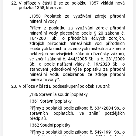
22.
V příloze v části B se za položku 1357 vkládá nová
položka 1358, která zní:
„1358 Poplatek za využívání zdroje přírodní
minerální vody
Příjem z poplatku za využívání zdroje přírodní
minerální vody placeného podle § 20 zákona č.
164/2001 Sb., o přírodních léčivých zdrojích,
zdrojích přírodních minerálních vod, přírodních
léčebných lázních a lázeňských místech a o změně
některých souvisejících zákonů (lázeňský zákon),
ve znění zákonů č. 444/2005 Sb. a č. 281/2009
Sb., a podle nařízení vlády č. 19/2020 Sb., o
stanovení jednotkové výše poplatku za přírodní
minerální vodu odebíranou ze zdroje přírodní
minerální vody.“.
23.
V příloze v části B podseskupení položek 136 zní:
„136 Správní a soudní poplatky
1361 Správní poplatky
Příjmy z poplatků podle zákona č. 634/2004 Sb., o
správních poplatcích, ve znění pozdějších
předpisů.
1362 Soudní poplatky
Příjmy z poplatků podle zákona č. 549/1991 Sb., o