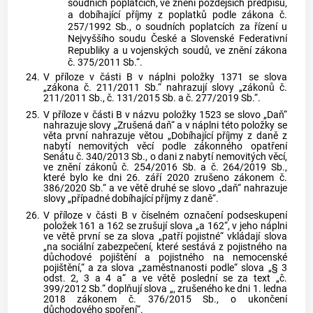
soudních poplatcích, ve znění pozdějších předpisů,
a dobíhající příjmy z poplatků podle zákona č.
257/1992 Sb., o soudních poplatcích za řízení u
Nejvyššího soudu České a Slovenské Federativní
Republiky a u vojenských soudů, ve znění zákona
č. 375/2011 Sb.“.
24.
V příloze v části B v náplni položky 1371 se slova
„zákona č. 211/2011 Sb.“ nahrazují slovy „zákonů č.
211/2011 Sb., č. 131/2015 Sb. a č. 277/2019 Sb.“.
25.
V příloze v části B v názvu položky 1523 se slovo „Daň“
nahrazuje slovy „Zrušená daň“ a v náplni této položky se
věta první nahrazuje větou „Dobíhající příjmy z daně z
nabytí nemovitých věcí podle zákonného opatření
Senátu č. 340/2013 Sb., o dani z nabytí nemovitých věcí,
ve znění zákonů č. 254/2016 Sb. a č. 264/2019 Sb.,
které bylo ke dni 26. září 2020 zrušeno zákonem č.
386/2020 Sb.“ a ve větě druhé se slovo „daň“ nahrazuje
slovy „případné dobíhající příjmy z daně“.
26.
V příloze v části B v číselném označení podseskupení
položek 161 a 162 se zrušují slova „a 162“, v jeho náplni
ve větě první se za slova „patří pojistné“ vkládají slova
„na sociální zabezpečení, které sestává z pojistného na
důchodové pojištění a pojistného na nemocenské
pojištění,“ a za slova „zaměstnanosti podle“ slova „§ 3
odst. 2, 3 a 4 a“ a ve větě poslední se za text „č.
399/2012 Sb.“ doplňují slova „, zrušeného ke dni 1. ledna
2018 zákonem č. 376/2015 Sb., o ukončení
důchodového spoření“.