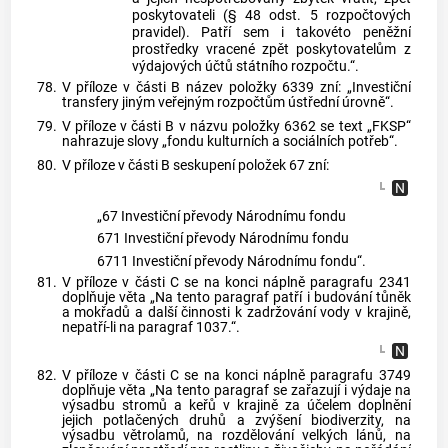
poskytovateli (§ 48 odst. 5 rozpočtových
pravidel). Patří sem i takovéto peněžní
prostředky vracené zpět poskytovatelům z
výdajových účtů státního rozpočtu.“.
78.
V příloze v části B název položky 6339 zní: „Investiční
transfery jiným veřejným rozpočtům ústřední úrovně“.
79.
V příloze v části B v názvu položky 6362 se text „FKSP“
nahrazuje slovy „fondu kulturních a sociálních potřeb“.
80.
V příloze v části B seskupení položek 67 zní:
„67 Investiční převody Národnímu fondu
671 Investiční převody Národnímu fondu
6711 Investiční převody Národnímu fondu“.
81.
V příloze v části C se na konci náplně paragrafu 2341
doplňuje věta „Na tento paragraf patří i budování tůněk
a mokřadů a další činnosti k zadržování vody v krajině,
nepatří-li na paragraf 1037.“.
82.
V příloze v části C se na konci náplně paragrafu 3749
doplňuje věta „Na tento paragraf se zařazují i výdaje na
výsadbu stromů a keřů v krajině za účelem doplnění
jejich potlačených druhů a zvýšení biodiverzity, na
výsadbu větrolamů, na rozdělování velkých lánů, na