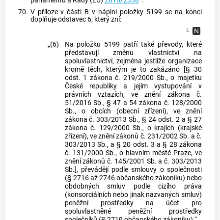
parlamentu a Rady (EU)
2016/2338
“.
70.
V příloze v části B v náplni položky 5199 se na konci
doplňuje odstavec 6, který zní:
„(6)
Na položku 5199 patří také převody, které
představují změnu vlastnictví na
spoluvlastnictví, zejména jestliže organizace
kromě těch, kterým je to zakázáno [§ 30
odst. 1 zákona č. 219/2000 Sb., o majetku
České republiky a jejím vystupování v
právních vztazích, ve znění zákona č.
51/2016 Sb., § 47 a 54 zákona č. 128/2000
Sb., o obcích (obecní zřízení), ve znění
zákona č. 303/2013 Sb., § 24 odst. 2 a § 27
zákona č. 129/2000 Sb., o krajích (krajské
zřízení), ve znění zákonů č. 231/2002 Sb. a č.
303/2013 Sb., a § 20 odst. 3 a § 28 zákona
č. 131/2000 Sb., o hlavním městě Praze, ve
znění zákonů č. 145/2001 Sb. a č. 303/2013
Sb.], převádějí podle smlouvy o společnosti
(§ 2716 až 2746 občanského zákoníku) nebo
obdobných smluv podle cizího práva
(konsorciálních nebo jinak nazvaných smluv)
peněžní prostředky na účet pro
spoluvlastněné peněžní prostředky
společníků (§ 2719 občanského zákoníku).“.