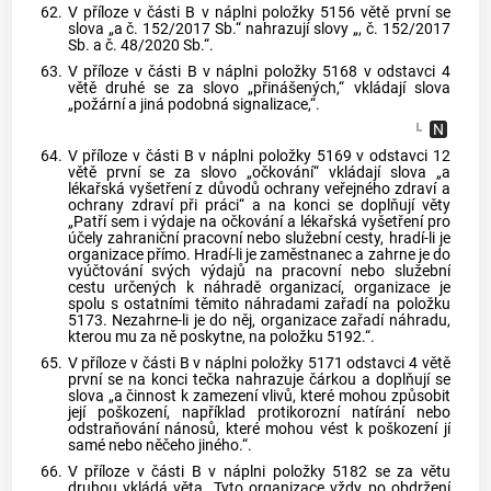
62.
V příloze v části B v náplni položky 5156 větě první se
slova „a č. 152/2017 Sb.“ nahrazují slovy „, č. 152/2017
Sb. a č. 48/2020 Sb.“.
63.
V příloze v části B v náplni položky 5168 v odstavci 4
větě druhé se za slovo „přinášených,“ vkládají slova
„požární a jiná podobná signalizace,“.
64.
V příloze v části B v náplni položky 5169 v odstavci 12
větě první se za slovo „očkování“ vkládají slova „a
lékařská vyšetření z důvodů ochrany veřejného zdraví a
ochrany zdraví při práci“ a na konci se doplňují věty
„Patří sem i výdaje na očkování a lékařská vyšetření pro
účely zahraniční pracovní nebo služební cesty, hradí-li je
organizace přímo. Hradí-li je zaměstnanec a zahrne je do
vyúčtování svých výdajů na pracovní nebo služební
cestu určených k náhradě organizací, organizace je
spolu s ostatními těmito náhradami zařadí na položku
5173. Nezahrne-li je do něj, organizace zařadí náhradu,
kterou mu za ně poskytne, na položku 5192.“.
65.
V příloze v části B v náplni položky 5171 odstavci 4 větě
první se na konci tečka nahrazuje čárkou a doplňují se
slova „a činnost k zamezení vlivů, které mohou způsobit
její poškození, například protikorozní natírání nebo
odstraňování nánosů, které mohou vést k poškození jí
samé nebo něčeho jiného.“.
66.
V příloze v části B v náplni položky 5182 se za větu
druhou vkládá věta „Tyto organizace vždy po obdržení