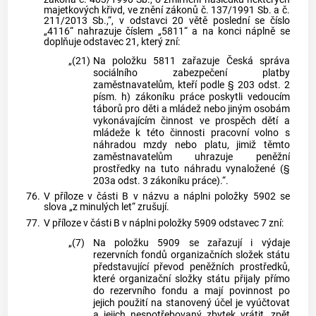
majetkových křivd, ve znění zákonů č. 137/1991 Sb. a č.
211/2013 Sb.,“, v odstavci 20 větě poslední se číslo
„4116“ nahrazuje číslem „5811“ a na konci náplně se
doplňuje odstavec 21, který zní:
„(21)
Na položku 5811 zařazuje Česká správa
sociálního zabezpečení platby
zaměstnavatelům, kteří podle § 203 odst. 2
písm. h) zákoníku práce poskytli vedoucím
táborů pro děti a mládež nebo jiným osobám
vykonávajícím činnost ve prospěch dětí a
mládeže k této činnosti pracovní volno s
náhradou mzdy nebo platu, jimiž těmto
zaměstnavatelům uhrazuje peněžní
prostředky na tuto náhradu vynaložené (§
203a odst. 3 zákoníku práce).“.
76.
V příloze v části B v názvu a náplni položky 5902 se
slova „z minulých let“ zrušují.
77.
V příloze v části B v náplni položky 5909 odstavec 7 zní:
„(7)
Na položku 5909 se zařazují i výdaje
rezervních fondů organizačních složek státu
představující převod peněžních prostředků,
které organizační složky státu přijaly přímo
do rezervního fondu a mají povinnost po
jejich použití na stanovený účel je vyúčtovat
a jejich nespotřebovaný zbytek vrátit, zpět