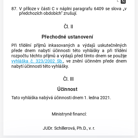
87.
V příloze v části C v náplni paragrafu 6409 se slova „v
předchozích obdobích“ zrušují.
Čl. II
Přechodné ustanovení
Při třídění příjmů inkasovaných a výdajů uskutečněných
přede dnem nabytí účinnosti této vyhlášky a při třídění
rozpočtu těchto příjmů a výdajů před tímto dnem se použije
vyhláška č. 323/2002 Sb.
, ve znění účinném přede dnem
nabytí účinnosti této vyhlášky.
Čl. III
Účinnost
Tato vyhláška nabývá účinnosti dnem 1. ledna 2021.
Ministryně financí:
JUDr. Schillerová, Ph.D., v. r.