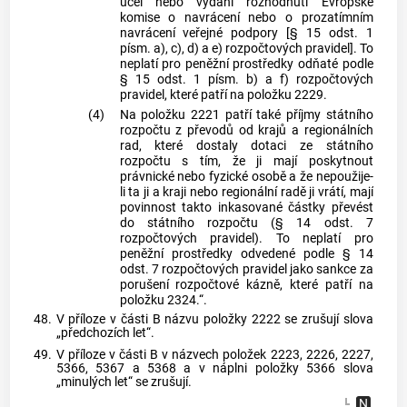
účel nebo vydání rozhodnutí Evropské
komise o navrácení nebo o prozatímním
navrácení veřejné podpory [§ 15 odst. 1
písm. a), c), d) a e) rozpočtových pravidel]. To
neplatí pro peněžní prostředky odňaté podle
§ 15 odst. 1 písm. b) a f) rozpočtových
pravidel, které patří na položku 2229.
(4)
Na položku 2221 patří také příjmy státního
rozpočtu z převodů od krajů a regionálních
rad, které dostaly dotaci ze státního
rozpočtu s tím, že ji mají poskytnout
právnické nebo fyzické osobě a že nepoužije-
li ta ji a kraji nebo regionální radě ji vrátí, mají
povinnost takto inkasované částky převést
do státního rozpočtu (§ 14 odst. 7
rozpočtových pravidel). To neplatí pro
peněžní prostředky odvedené podle § 14
odst. 7 rozpočtových pravidel jako sankce za
porušení rozpočtové kázně, které patří na
položku 2324.“.
48.
V příloze v části B názvu položky 2222 se zrušují slova
„předchozích let“.
49.
V příloze v části B v názvech položek 2223, 2226, 2227,
5366, 5367 a 5368 a v náplni položky 5366 slova
„minulých let“ se zrušují.