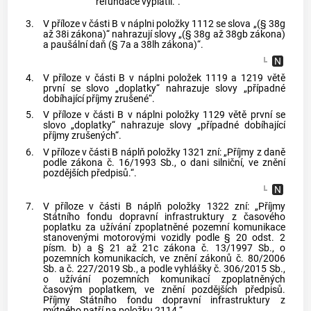
refundace vyplatil.“.
3.
V příloze v části B v náplni položky 1112 se slova „(§ 38g
až 38i zákona)“ nahrazují slovy „(§ 38g až 38gb zákona)
a paušální daň (§ 7a a 38lh zákona)“.
4.
V příloze v části B v náplni položek 1119 a 1219 větě
první se slovo „doplatky“ nahrazuje slovy „případné
dobíhající příjmy zrušené“.
5.
V příloze v části B v náplni položky 1129 větě první se
slovo „doplatky“ nahrazuje slovy „případné dobíhající
příjmy zrušených“.
6.
V příloze v části B náplň položky 1321 zní: „Příjmy z daně
podle zákona č. 16/1993 Sb., o dani silniční, ve znění
pozdějších předpisů.“.
7.
V příloze v části B náplň položky 1322 zní: „Příjmy
Státního fondu dopravní infrastruktury z časového
poplatku za užívání zpoplatněné pozemní komunikace
stanovenými motorovými vozidly podle § 20 odst. 2
písm. b) a § 21 až 21c zákona č. 13/1997 Sb., o
pozemních komunikacích, ve znění zákonů č. 80/2006
Sb. a č. 227/2019 Sb., a podle vyhlášky č. 306/2015 Sb.,
o užívání pozemních komunikací zpoplatněných
časovým poplatkem, ve znění pozdějších předpisů.
Příjmy Státního fondu dopravní infrastruktury z
mýtného patří na položku 2114.“.