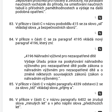
zlepšování prostředí pro rostliny a živočichy, na pořádání
naučných vycházek do přírody, na umisťování naučných
tabulí o přírodních pamětihodnostech a výdaje na další
podobná opatření.“.
83.
V příloze v části C v názvu pododdílu 415 se za slovo „sil“
vkládají slova „a bezpečnostních sborů“.
84.
V příloze v části C se za paragraf 4195 vkládá nový
paragraf 4196, který zní:
„4196 Náhradní výživné pro nezaopatřené dítě
Výdaje Úřadu práce na poskytování náhradního
výživného pro nezaopatřené dítě podle zákona o
náhradním výživném pro nezaopatřené dítě a o
změně některých souvisejících zákonů (zákon o
náhradním výživném).“.
85.
V příloze v části C v náplni paragrafu 4339 odstavci 2 se
za slovo „též“ vkládají slova „příjmy a“.
86.
V příloze v části C v názvu paragrafu 6402 se zrušují
slova „minulých let“ a v jeho náplni slova „předchozích
let“.