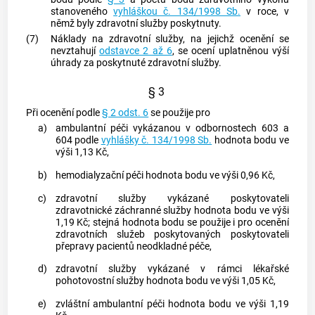
stanoveného
vyhláškou č. 134/1998 Sb.
v roce, v
němž byly zdravotní služby poskytnuty.
(7)
Náklady na zdravotní služby, na jejichž ocenění se
nevztahují
odstavce 2 až 6
, se ocení uplatněnou výší
úhrady za poskytnuté zdravotní služby.
§ 3
Při ocenění podle
§ 2 odst. 6
se použije pro
a)
ambulantní péči vykázanou v odbornostech 603 a
604 podle
vyhlášky č. 134/1998 Sb.
hodnota bodu ve
výši 1,13 Kč,
b)
hemodialyzační péči hodnota bodu ve výši 0,96 Kč,
c)
zdravotní služby vykázané poskytovateli
zdravotnické záchranné služby hodnota bodu ve výši
1,19 Kč; stejná hodnota bodu se použije i pro ocenění
zdravotních služeb poskytovaných poskytovateli
přepravy pacientů neodkladné péče,
d)
zdravotní služby vykázané v rámci lékařské
pohotovostní služby hodnota bodu ve výši 1,05 Kč,
e)
zvláštní ambulantní péči hodnota bodu ve výši 1,19