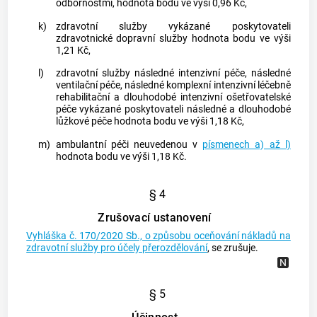
odbornostmi, hodnota bodu ve výši 0,96 Kč,
k)
zdravotní služby vykázané poskytovateli
zdravotnické dopravní služby hodnota bodu ve výši
1,21 Kč,
l)
zdravotní služby následné intenzivní péče, následné
ventilační péče, následné komplexní intenzivní léčebně
rehabilitační a dlouhodobé intenzivní ošetřovatelské
péče vykázané poskytovateli následné a dlouhodobé
lůžkové péče hodnota bodu ve výši 1,18 Kč,
m)
ambulantní péči neuvedenou v
písmenech a) až l)
hodnota bodu ve výši 1,18 Kč.
§ 4
Zrušovací ustanovení
Vyhláška č. 170/2020 Sb., o způsobu oceňování nákladů na
zdravotní služby pro účely přerozdělování
, se zrušuje.
§ 5