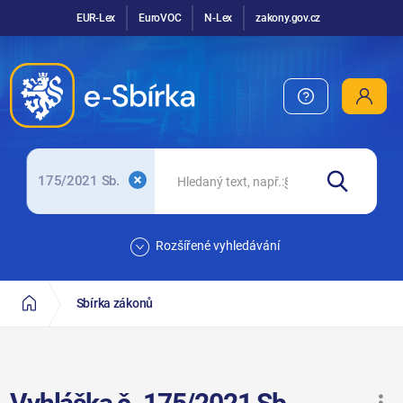
EUR-Lex
EuroVOC
N-Lex
zakony.gov.cz
175/2021 Sb.
Rozšířené vyhledávání
Sbírka zákonů