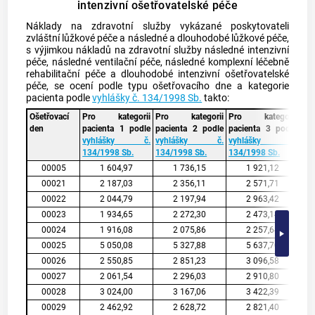
intenzivní ošetřovatelské péče
Náklady na zdravotní služby vykázané poskytovateli
zvláštní lůžkové péče a následné a dlouhodobé lůžkové péče,
s výjimkou nákladů na zdravotní služby následné intenzivní
péče, následné ventilační péče, následné komplexní léčebně
rehabilitační péče a dlouhodobé intenzivní ošetřovatelské
péče, se ocení podle typu ošetřovacího dne a kategorie
pacienta podle
vyhlášky č. 134/1998 Sb.
takto:
Ošetřovací
Pro kategorii
Pro kategorii
Pro kategorii
Pr
den
pacienta 1 podle
pacienta 2 podle
pacienta 3 podle
pac
vyhlášky č.
vyhlášky č.
vyhlášky č.
vy
134/1998 Sb.
134/1998 Sb.
134/1998 Sb.
134
00005
1 604,97
1 736,15
1 921,12
00021
2 187,03
2 356,11
2 571,71
00022
2 044,79
2 197,94
2 963,42
00023
1 934,65
2 272,30
2 473,14
00024
1 916,08
2 075,86
2 257,64
00025
5 050,08
5 327,88
5 637,70
00026
2 550,85
2 851,23
3 096,58
00027
2 061,54
2 296,03
2 910,80
00028
3 024,00
3 167,06
3 422,39
00029
2 462,92
2 628,72
2 821,40