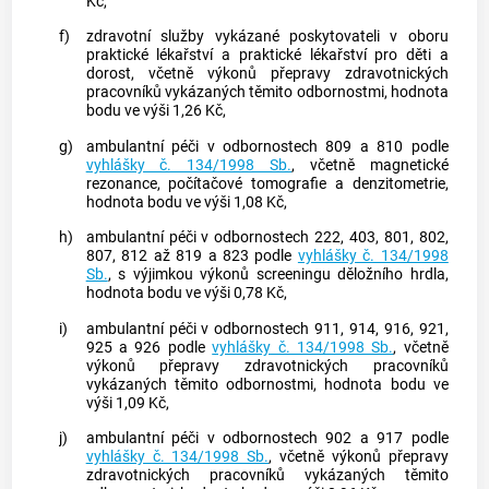
Kč,
f)
zdravotní služby vykázané poskytovateli v oboru
praktické lékařství a praktické lékařství pro děti a
dorost, včetně výkonů přepravy zdravotnických
pracovníků vykázaných těmito odbornostmi, hodnota
bodu ve výši 1,26 Kč,
g)
ambulantní péči v odbornostech 809 a 810 podle
vyhlášky č. 134/1998 Sb.
, včetně magnetické
rezonance, počítačové tomografie a denzitometrie,
hodnota bodu ve výši 1,08 Kč,
h)
ambulantní péči v odbornostech 222, 403, 801, 802,
807, 812 až 819 a 823 podle
vyhlášky č. 134/1998
Sb.
, s výjimkou výkonů screeningu děložního hrdla,
hodnota bodu ve výši 0,78 Kč,
i)
ambulantní péči v odbornostech 911, 914, 916, 921,
925 a 926 podle
vyhlášky č. 134/1998 Sb.
, včetně
výkonů přepravy zdravotnických pracovníků
vykázaných těmito odbornostmi, hodnota bodu ve
výši 1,09 Kč,
j)
ambulantní péči v odbornostech 902 a 917 podle
vyhlášky č. 134/1998 Sb.
, včetně výkonů přepravy
zdravotnických pracovníků vykázaných těmito