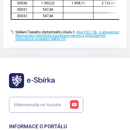
00030
1 902,22
1 998,11
2 128,66
00031
547,46
00032
547,46
1
)
Sdělení Českého statistického úřadu č.
464/2017 Sb., o aktualizaci
Mezinárodní statistické klasifikace nemocí a přidružených
zdravotních problémů (MKN-10)
.
Videomanuály na Youtube
INFORMACE O PORTÁLU