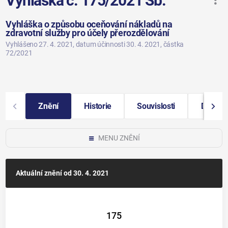
Vyhláška č. 175/2021 Sb.
Vyhláška o způsobu oceňování nákladů na
zdravotní služby pro účely přerozdělování
Vyhlášeno 27. 4. 2021
, datum účinnosti 30. 4. 2021
, částka
72/2021
Znění
Historie
Souvislosti
Další i
MENU ZNĚNÍ
Aktuální znění
od 30. 4. 2021
175