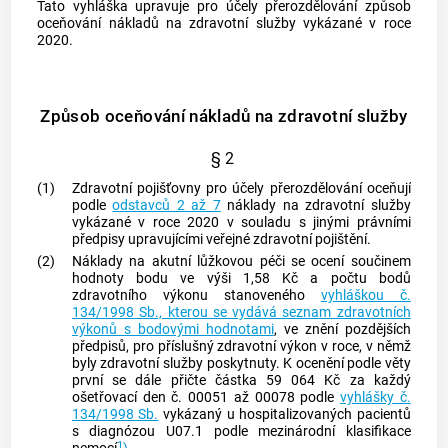
Tato vyhláška upravuje pro účely přerozdělování způsob
oceňování nákladů na zdravotní služby vykázané v roce
2020.
Způsob oceňování nákladů na zdravotní služby
§ 2
(1)
Zdravotní pojišťovny pro účely přerozdělování oceňují
podle
odstavců 2 až 7
náklady na zdravotní služby
vykázané v roce 2020 v souladu s jinými právními
předpisy upravujícími veřejné zdravotní pojištění.
(2)
Náklady na akutní lůžkovou péči se ocení součinem
hodnoty bodu ve výši 1,58 Kč a počtu bodů
zdravotního výkonu stanoveného
vyhláškou č.
134/1998 Sb., kterou se vydává seznam zdravotních
výkonů s bodovými hodnotami
, ve znění pozdějších
předpisů, pro příslušný zdravotní výkon v roce, v němž
byly zdravotní služby poskytnuty. K ocenění podle věty
první se dále přičte částka 59 064 Kč za každý
ošetřovací den č. 00051 až 00078 podle
vyhlášky č.
134/1998 Sb.
vykázaný u hospitalizovaných pacientů
s diagnózou U07.1 podle mezinárodní klasifikace
1