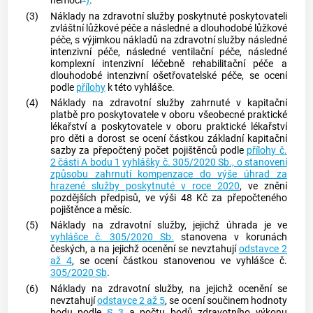
nemocí
)
.
(3)
Náklady na zdravotní služby poskytnuté poskytovateli
zvláštní lůžkové péče a následné a dlouhodobé lůžkové
péče, s výjimkou nákladů na zdravotní služby následné
intenzivní péče, následné ventilační péče, následné
komplexní intenzivní léčebně rehabilitační péče a
dlouhodobé intenzivní ošetřovatelské péče, se ocení
podle
přílohy
k této vyhlášce.
(4)
Náklady na zdravotní služby zahrnuté v kapitační
platbě pro poskytovatele v oboru všeobecné praktické
lékařství a poskytovatele v oboru praktické lékařství
pro děti a dorost se ocení částkou základní kapitační
sazby za přepočtený počet pojištěnců podle
přílohy č.
2 části A bodu 1
vyhlášky č. 305/2020 Sb., o stanovení
způsobu zahrnutí kompenzace do výše úhrad za
hrazené služby poskytnuté v roce 2020
, ve znění
pozdějších předpisů, ve výši 48 Kč za přepočteného
pojištěnce a měsíc.
(5)
Náklady na zdravotní služby, jejichž úhrada je ve
vyhlášce č. 305/2020 Sb.
stanovena v korunách
českých, a na jejichž ocenění se nevztahují
odstavce 2
až 4
, se ocení částkou stanovenou ve vyhlášce č.
305/2020 Sb
.
(6)
Náklady na zdravotní služby, na jejichž ocenění se
nevztahují
odstavce 2 až 5
, se ocení součinem hodnoty
bodu podle
§ 3
a počtu bodů zdravotního výkonu