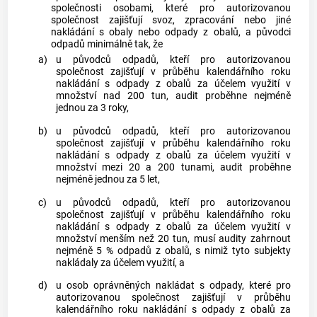
společnosti osobami, které pro autorizovanou
společnost zajišťují svoz, zpracování nebo jiné
nakládání s
obaly
nebo odpady z
obalů
, a původci
odpadů minimálně tak, že
a)
u původců odpadů, kteří pro autorizovanou
společnost zajišťují v průběhu kalendářního roku
nakládání s odpady z
obalů
za účelem využití v
množství nad 200 tun, audit proběhne nejméně
jednou za 3 roky,
b)
u původců odpadů, kteří pro autorizovanou
společnost zajišťují v průběhu kalendářního roku
nakládání s odpady z
obalů
za účelem využití v
množství mezi 20 a 200 tunami, audit proběhne
nejméně jednou za 5 let,
c)
u původců odpadů, kteří pro autorizovanou
společnost zajišťují v průběhu kalendářního roku
nakládání s odpady z
obalů
za účelem využití v
množství menším než 20 tun, musí audity zahrnout
nejméně 5 % odpadů z
obalů
, s nimiž tyto subjekty
nakládaly za účelem využití, a
d)
u osob oprávněných nakládat s odpady, které pro
autorizovanou společnost zajišťují v průběhu
kalendářního roku nakládání s odpady z
obalů
za