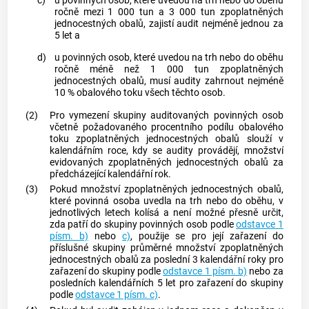
c)
u povinných osob, které uvedou na trh nebo do oběhu
ročně mezi 1 000 tun a 3 000 tun zpoplatněných
jednocestných
obalů
, zajistí audit nejméně jednou za
5 let a
d)
u povinných osob, které uvedou na trh nebo do oběhu
ročně méně než 1 000 tun zpoplatněných
jednocestných
obalů
, musí audity zahrnout nejméně
10 % obalového toku všech těchto osob.
(2)
Pro vymezení skupiny auditovaných povinných osob
včetně požadovaného procentního podílu obalového
toku zpoplatněných jednocestných
obalů
slouží v
kalendářním roce, kdy se audity provádějí, množství
evidovaných zpoplatněných jednocestných
obalů
za
předcházející kalendářní rok.
(3)
Pokud množství zpoplatněných jednocestných
obalů
,
které povinná osoba uvedla na trh nebo do oběhu, v
jednotlivých letech kolísá a není možné přesně určit,
zda patří do skupiny povinných osob podle
odstavce 1
písm. b)
nebo
c)
, použije se pro její zařazení do
příslušné skupiny průměrné množství zpoplatněných
jednocestných
obalů
za poslední 3 kalendářní roky pro
zařazení do skupiny podle
odstavce 1 písm. b)
nebo za
posledních kalendářních 5 let pro zařazení do skupiny
podle
odstavce 1 písm. c)
.