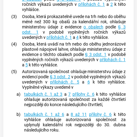
ročních výkazů uvedených v
přílohách č. 1
a
2
k této
vyhlášce.
(3)
Osoba, která prokazatelně uvede na trh nebo do oběhu
méně než 300 kg
obalů
za kalendářní rok, ohlašuje
ministerstvu údaje z evidence
o obalech
podle
§ 3
odst. 1
v podobě vyplněných ročních výkazů
uvedených v
přílohách č. 1
a
4
k této vyhlášce.
(4)
Osoba, která uvádí na trh nebo do oběhu jednorázové
plastové nápojové lahve, ohlašuje ministerstvu údaje z
evidence o těchto
obalech
podle
§ 3 odst. 1
v podobě
vyplněných ročních výkazů uvedených v
přílohách č. 1
a
5
k této vyhlášce.
(5)
Autorizovaná společnost ohlašuje ministerstvu údaje z
evidencí podle
§ 3 odst. 2
v podobě vyplněných výkazů
uvedených v
přílohách č. 5
a
6
k této vyhlášce.
Vyplněné výkazy uvedené v
a)
tabulkách č. 1 až 3
a
7
přílohy č. 6
k této vyhlášce
ohlašuje autorizovaná společnost za každé čtvrtletí
nejpozději do konce následujícího čtvrtletí,
b)
tabulkách č. 1 až 6
a
8 až 11
přílohy č. 6
k této
vyhlášce ohlašuje autorizovaná společnost za
uplynulý kalendářní rok nejpozději do 30. dubna
následujícího roku.