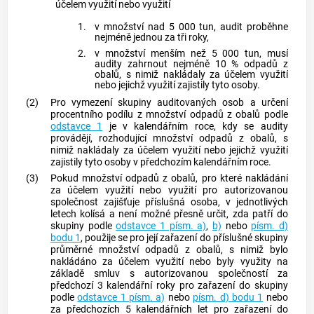
účelem využití nebo využití
1.
v množství nad 5 000 tun, audit proběhne
nejméně jednou za tři roky,
2.
v množství menším než 5 000 tun, musí
audity zahrnout nejméně 10 % odpadů z
obalů
, s nimiž nakládaly za účelem využití
nebo jejichž využití zajistily tyto osoby.
(2)
Pro vymezení skupiny auditovaných osob a určení
procentního podílu z množství odpadů z
obalů
podle
odstavce 1
je v kalendářním roce, kdy se audity
provádějí, rozhodující množství odpadů z
obalů
, s
nimiž nakládaly za účelem využití nebo jejichž využití
zajistily tyto osoby v předchozím kalendářním roce.
(3)
Pokud množství odpadů z
obalů
, pro které nakládání
za účelem využití nebo využití pro autorizovanou
společnost zajišťuje příslušná osoba, v jednotlivých
letech kolísá a není možné přesně určit, zda patří do
skupiny podle
odstavce 1 písm. a)
,
b)
nebo
písm. d)
bodu 1
, použije se pro její zařazení do příslušné skupiny
průměrné množství odpadů z
obalů
, s nimiž bylo
nakládáno za účelem využití nebo byly využity na
základě smluv s autorizovanou společností za
předchozí 3 kalendářní roky pro zařazení do skupiny
podle
odstavce 1 písm. a)
nebo
písm. d) bodu 1
nebo
za předchozích 5 kalendářních let pro zařazení do