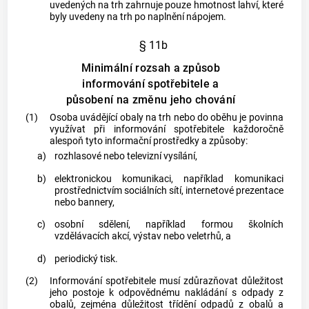
uvedených na trh zahrnuje pouze hmotnost lahví, které
byly uvedeny na trh po naplnění nápojem.
§ 11b
Minimální rozsah a způsob
informování spotřebitele a
působení na změnu jeho chování
(1)
Osoba uvádějící
obaly
na trh nebo do oběhu je povinna
využívat při informování
spotřebitele
každoročně
alespoň tyto informační prostředky a způsoby:
a)
rozhlasové nebo televizní vysílání,
b)
elektronickou komunikaci, například komunikaci
prostřednictvím sociálních sítí, internetové prezentace
nebo bannery,
c)
osobní sdělení, například formou školních
vzdělávacích akcí, výstav nebo veletrhů, a
d)
periodický tisk.
(2)
Informování
spotřebitele
musí zdůrazňovat důležitost
jeho postoje k odpovědnému nakládání s odpady z
obalů
, zejména důležitost třídění odpadů z
obalů
a