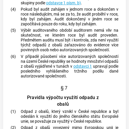
skupiny podle
odstavce 1 písm. b)
.
(4)
Pokud byl audit zahájen v jednom roce a dokončen v
roce následujícím, má se za to, že audit proběhl v roce,
kdy byl zahájen. Audit dokončený v jiném roce se
započítává pouze do roku, kdy byl zahájen.
(5)
Výběr auditovaného období auditorem nemá vliv na
skutečnost, ve kterém roce byl audit proveden.
Předmětem auditu musí být i kontrola, zda není využití
týchž odpadů z
obalů
zařazováno do evidence více
povinných osob nebo autorizovaných společností.
(6)
V případě působení více autorizovaných společností
na území České republiky se hodnoty množství odpadů
z
obalů
vyjádřené v tunách v
odstavci 1
upravují podle
posledního vyhlášeného tržního podílu dané
autorizované společnosti.
§ 7
Pravidla výpočtu využití odpadu z
obalů
(1)
Odpad z
obalů
, který vznikl v České republice a byl
odeslán k využití do jiného členského státu Evropské
unie, se považuje za využitý v České republice.
(2)
Odpad z
obalů
vyvezený mimo Evropskou unii je