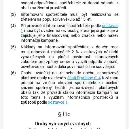
osobní odpovědnost
spotřebitele
za dopad odpadu z
obalu
na životní prostředí.
(3)
Informování
spotřebitele
musí být realizováno se
zřetelem na populaci ve věku 6 až 15 let.
(4)
Při provádění informování
spotřebitele
podle
odstavce
1
musí být uváděn název osoby, která jej organizuje a
zajišťuje jeho financování, nebo značka nebo název
informační kampaně.
(5)
Náklady na informování
spotřebitele
v daném roce
musí odpovídat minimálně 2 % z celkových nákladů
vynaložených na plnění povinností stanovených
zákonem pro zpětný odběr a využití odpadů z
obalů
,
osvětovou činnost a další povinnosti s tím související.
(6)
Osoba uvádějící na trh nebo do oběhu jednorázové
plastové
obaly
uvedené v
části D
přílohy č. 4
k zákonu
působí na změnu chování
spotřebitele
za účelem
snížení spotřeby těchto jednorázových plastových
obalů
tak, že provádí stálou informační kampaň na
toto téma s využitím informačních prostředků a
způsobů podle
odstavce 1.
§ 11c
Druhy vybraných vratných