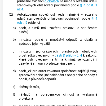
průběžně evidenci
o obalech
nejméně v rozsahu údajů
stanovených ohlašovací povinností podle
§ 4 odst. 1
až 4.
(2)
Autorizovaná společnost vede nejméně v rozsahu
údajů stanovených ohlašovací povinností podle
§ 4
odst. 5
evidenci
a)
osob, s nimiž má uzavřenu smlouvu o sdruženém
plnění,
b)
množství
obalů
a množství odpadů z
obalů
a
způsobu jejich využití,
c)
množství jednorázových plastových obalových
prostředků uvedených v
části D
přílohy č. 4
k zákonu,
které byly uvedeny na trh a k nimž se vztahují jí
uzavřené smlouvy o sdruženém plnění,
d)
osob, jež pro autorizovanou společnost zajišťují svoz,
zpracování nebo jiné nakládání s
obaly
nebo odpady z
obalů
, a původců odpadů,
e)
sběrných míst,
f)
nákladů na poradenskou činnost a výzkumné
projekty a