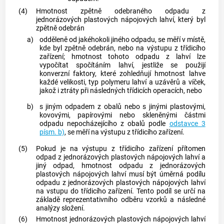
(4)
Hmotnost zpětně odebraného odpadu z
jednorázových plastových nápojových lahví, který byl
zpětně odebrán
a)
odděleně od jakéhokoli jiného odpadu, se měří v místě,
kde byl zpětně odebrán, nebo na výstupu z třídicího
zařízení; hmotnost tohoto odpadu z lahví lze
vypočítat spočítáním lahví, jestliže se použijí
konverzní faktory, které zohledňují hmotnost lahve
každé velikosti, typ polymeru lahví a uzávěrů a víček,
jakož i ztráty při následných třídicích operacích, nebo
b)
s jiným odpadem z
obalů
nebo s jinými plastovými,
kovovými, papírovými nebo skleněnými částmi
odpadu nepocházejícího z
obalů
podle
odstavce 3
písm. b)
, se měří na výstupu z třídicího zařízení.
(5)
Pokud je na výstupu z třídicího zařízení přítomen
odpad z jednorázových plastových nápojových lahví a
jiný odpad, hmotnost odpadu z jednorázových
plastových nápojových lahví musí být úměrná podílu
odpadu z jednorázových plastových nápojových lahví
na vstupu do třídicího zařízení. Tento podíl se určí na
základě reprezentativního odběru vzorků a následné
analýzy složení.
(6)
Hmotnost jednorázových plastových nápojových lahví