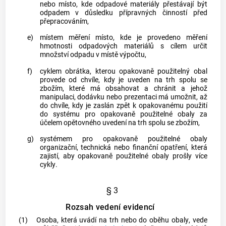
nebo místo, kde odpadové materiály přestávají být
odpadem v důsledku přípravných činností před
přepracováním,
e)
místem měření místo, kde je provedeno měření
hmotnosti odpadových materiálů s cílem určit
množství odpadu v místě výpočtu,
f)
cyklem
obrátka, kterou opakovaně použitelný
obal
provede od chvíle, kdy je uveden na trh spolu se
zbožím, které má obsahovat a chránit a jehož
manipulaci, dodávku nebo prezentaci má umožnit, až
do chvíle, kdy je zaslán zpět k opakovanému použití
do
systému pro opakovaně použitelné obaly
za
účelem opětovného uvedení na trh spolu se zbožím,
g)
systémem pro opakovaně použitelné obaly
organizační, technická nebo finanční opatření, která
zajistí, aby opakovaně použitelné
obaly
prošly více
cykly
.
§ 3
Rozsah vedení evidencí
(1)
Osoba, která uvádí na trh nebo do oběhu
obaly
, vede