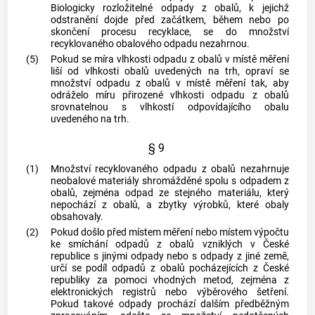
Biologicky rozložitelné odpady z
obalů
, k jejichž
odstranění dojde před začátkem, během nebo po
skončení procesu recyklace, se do množství
recyklovaného obalového odpadu nezahrnou.
(5)
Pokud se míra vlhkosti odpadu z
obalů
v místě měření
liší od vlhkosti
obalů
uvedených na trh, opraví se
množství odpadu z
obalů
v místě měření tak, aby
odráželo míru přirozené vlhkosti odpadu z
obalů
srovnatelnou s vlhkostí odpovídajícího
obalu
uvedeného na trh.
§ 9
(1)
Množství recyklovaného odpadu z
obalů
nezahrnuje
neobalové materiály shromážděné spolu s odpadem z
obalů
, zejména odpad ze stejného materiálu, který
nepochází z
obalů
, a zbytky
výrobků
, které
obaly
obsahovaly.
(2)
Pokud došlo před místem měření nebo místem výpočtu
ke smíchání odpadů z
obalů
vzniklých v České
republice s jinými odpady nebo s odpady z jiné země,
určí se podíl odpadů z
obalů
pocházejících z České
republiky za pomoci vhodných metod, zejména z
elektronických registrů nebo výběrového šetření.
Pokud takové odpady prochází dalším
předběžným