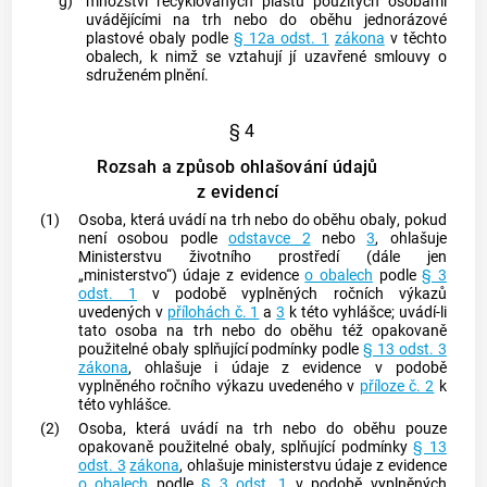
g)
množství recyklovaných plastů použitých osobami
uvádějícími na trh nebo do oběhu jednorázové
plastové
obaly
podle
§ 12a odst. 1
zákona
v těchto
obalech
, k nimž se vztahují jí uzavřené smlouvy o
sdruženém plnění.
§ 4
Rozsah a způsob ohlašování údajů
z evidencí
(1)
Osoba, která uvádí na trh nebo do oběhu
obaly
, pokud
není osobou podle
odstavce 2
nebo
3
, ohlašuje
Ministerstvu životního prostředí (dále jen
„ministerstvo“) údaje z evidence
o obalech
podle
§ 3
odst. 1
v podobě vyplněných ročních výkazů
uvedených v
přílohách č. 1
a
3
k této vyhlášce; uvádí-li
tato osoba na trh nebo do oběhu též opakovaně
použitelné
obaly
splňující podmínky podle
§ 13 odst. 3
zákona
, ohlašuje i údaje z evidence v podobě
vyplněného ročního výkazu uvedeného v
příloze č. 2
k
této vyhlášce.
(2)
Osoba, která uvádí na trh nebo do oběhu pouze
opakovaně použitelné
obaly
, splňující podmínky
§ 13
odst. 3
zákona
, ohlašuje ministerstvu údaje z evidence
o obalech
podle
§ 3 odst. 1
v podobě vyplněných