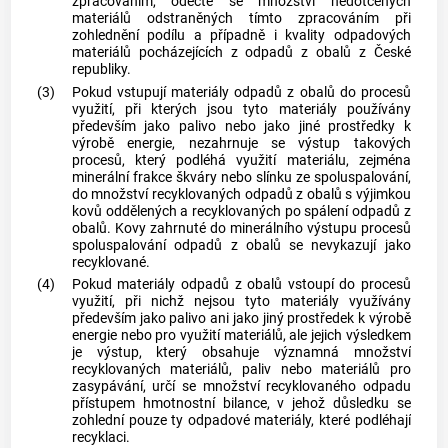
zpracováním
, odečte se množství
nedotčených
materiálů
odstraněných tímto zpracováním při
zohlednění podílu a případně i kvality odpadových
materiálů pocházejících z odpadů z
obalů
z České
republiky.
(3)
Pokud vstupují materiály odpadů z
obalů
do procesů
využití, při kterých jsou tyto materiály používány
především jako palivo nebo jako jiné prostředky k
výrobě energie, nezahrnuje se výstup takových
procesů, který podléhá využití materiálu, zejména
minerální frakce škváry nebo slínku ze spoluspalování,
do množství recyklovaných odpadů z
obalů
s výjimkou
kovů oddělených a recyklovaných po spálení odpadů z
obalů
. Kovy zahrnuté do minerálního výstupu procesů
spoluspalování odpadů z
obalů
se nevykazují jako
recyklované.
(4)
Pokud materiály odpadů z
obalů
vstoupí do procesů
využití, při nichž nejsou tyto materiály využívány
především jako palivo ani jako jiný prostředek k výrobě
energie nebo pro využití materiálů, ale jejich výsledkem
je výstup, který obsahuje významná množství
recyklovaných materiálů, paliv nebo materiálů pro
zasypávání, určí se množství recyklovaného odpadu
přístupem hmotnostní bilance, v jehož důsledku se
zohlední pouze ty odpadové materiály, které podléhají
recyklaci.