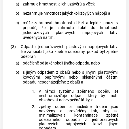
a)
zahrnuje hmotnost jejich uzávěrů a víček,
b)
nezahrnuje hmotnost jakýchkoli zbylých nápojů a
c)
může zahrnovat hmotnost etiket a lepidel pouze v
případě, že je zahrnuta také do hmotnosti
jednorázových plastových nápojových lahví
uvedených na trh.
(3)
Odpad z jednorázových plastových nápojových lahví
lze započítat jako zpětně odebraný, pokud byl zpětně
odebrán
a)
odděleně od jakéhokoli jiného odpadu, nebo
b)
s jiným odpadem z
obalů
nebo s jinými plastovými,
kovovými, papírovými nebo skleněnými částmi
odpadu nepocházejícího z
obalů
a
1.
v rámci systému zpětného odběru se
neshromažďuje odpad, který by mohl
obsahovat nebezpečné látky, a
2.
zpětný odběr a následné třídění jsou
navrženy a prováděny tak, aby se
minimalizovala kontaminace zpětně
odebraného odpadu z jednorázových
plastových nápojových lahví jiným
odpadem.