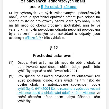
zálohovaných jednorázových obalů
podle
§ 9a odst. 1
zákona
Druhy vybraných vratných zálohovaných jednorázových
obalů
, které je
spotřebitel
oprávněn předat jako odpad na
sběrné místo do provozovny osoby, která tyto
obaly
uvádí
na trh nebo do oběhu prodejem
spotřebiteli
, aniž by ve
vztahu k nim byla původcem odpadu nebo její provozovna
byla zařízením určeným pro nakládání s odpady, jsou
uvedeny v
příloze č. 9
k této vyhlášce.
§ 12
Přechodná ustanovení
(1)
Osoby, které uvádí na trh nebo do oběhu
obaly
, a
autorizované společnosti ohlásí údaje podle této
vyhlášky poprvé za ohlašovací rok 2021.
(2)
Pro splnění ohlašovací povinnosti za ohlašovací rok
2020 postupují osoby, které uvádí na trh nebo do
oběhu
obaly
, a autorizované společnosti podle
vyhlášky č. 641/2004 Sb., o rozsahu a způsobu vedení
evidence obalů a ohlašování údajů z této evidence
, ve
znění účinném přede dnem nabytí účinnosti této
vyhlášky.