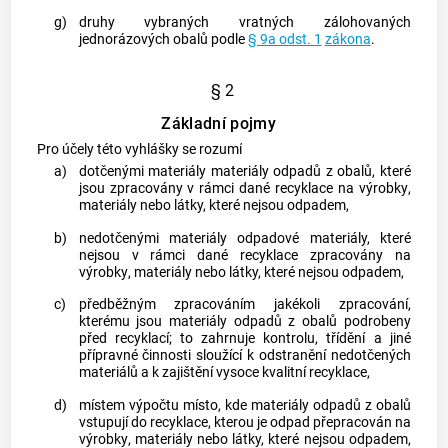
g)
druhy vybraných vratných zálohovaných
jednorázových
obalů
podle
§ 9a odst. 1
zákona
.
§ 2
Základní pojmy
Pro účely této vyhlášky se rozumí
a)
dotčenými materiály
materiály odpadů z
obalů
, které
jsou zpracovány v rámci dané recyklace na
výrobky
,
materiály nebo látky, které nejsou odpadem,
b)
nedotčenými materiály
odpadové materiály, které
nejsou v rámci dané recyklace zpracovány na
výrobky
, materiály nebo látky, které nejsou odpadem,
c)
předběžným zpracováním
jakékoli zpracování,
kterému jsou materiály odpadů z
obalů
podrobeny
před recyklací; to zahrnuje kontrolu, třídění a jiné
přípravné činnosti sloužící k odstranění
nedotčených
materiálů
a k zajištění vysoce kvalitní recyklace,
d)
místem výpočtu místo, kde materiály odpadů z
obalů
vstupují do recyklace, kterou je odpad přepracován na
výrobky
, materiály nebo látky, které nejsou odpadem,