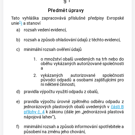
§ 1
Předmět úpravy
Tato vyhláška zapracovává příslušné předpisy Evropské
1
unie
)
a stanoví
a)
rozsah vedení evidencí,
b)
rozsah a způsob ohlašování údajů z těchto evidencí,
c)
minimální rozsah ověření údajů
1.
o množství
obalů
uvedených na trh nebo do
oběhu vykázaných autorizované společnosti
a
2.
vykázaných autorizované společnosti
původci odpadů a osobami zajišťujícími pro
ni některé činnosti,
d)
pravidla výpočtu využití odpadu z
obalů
,
e)
pravidla výpočtu úrovně zpětného odběru odpadu z
jednorázových plastových
obalů
uvedených v
části B
přílohy č. 4
k zákonu (dále jen „jednorázová plastová
nápojová lahev“),
f)
minimální rozsah a způsob informování
spotřebitele
a
působení na změnu jeho chování,