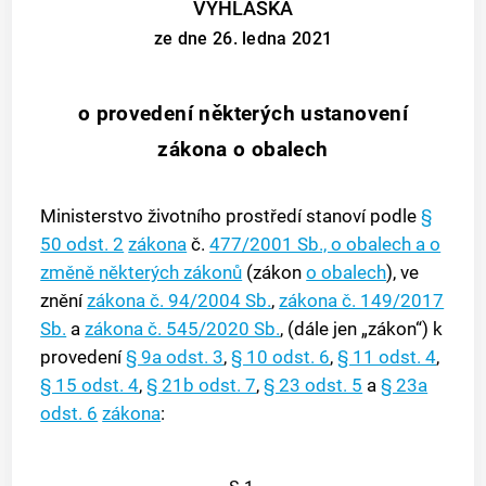
VYHLÁŠKA
ze dne 26. ledna 2021
o provedení některých ustanovení
zákona o obalech
Ministerstvo životního prostředí stanoví podle
§
50 odst. 2
zákona
č.
477/2001 Sb., o obalech a o
změně některých zákonů
(zákon
o obalech
), ve
znění
zákona č. 94/2004 Sb.
,
zákona č. 149/2017
Sb.
a
zákona č. 545/2020 Sb.
, (dále jen „zákon“) k
provedení
§ 9a odst. 3
,
§ 10 odst. 6
,
§ 11 odst. 4
,
§ 15 odst. 4
,
§ 21b odst. 7
,
§ 23 odst. 5
a
§ 23a
odst. 6
zákona
: