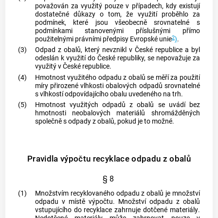
považován za využitý pouze v případech, kdy existují
dostatečné důkazy o tom, že využití proběhlo za
podmínek, které jsou všeobecně srovnatelné s
podmínkami stanovenými příslušnými přímo
2
použitelnými právními předpisy Evropské unie
)
.
(3)
Odpad z
obalů
, který nevznikl v České republice a byl
odeslán k využití do České republiky, se nepovažuje za
využitý v České republice.
(4)
Hmotnost využitého odpadu z
obalů
se měří za použití
míry přirozené vlhkosti obalových odpadů srovnatelné
s vlhkostí odpovídajícího
obalu
uvedeného na trh.
(5)
Hmotnost využitých odpadů z
obalů
se uvádí bez
hmotnosti neobalových materiálů shromážděných
společně s odpady z
obalů
, pokud je to možné.
Pravidla výpočtu recyklace odpadu z obalů
§ 8
(1)
Množstvím recyklovaného odpadu z
obalů
je množství
odpadu v místě výpočtu. Množství odpadu z
obalů
vstupujícího do recyklace zahrnuje
dotčené materiály
.