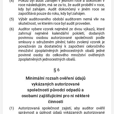
(4)
Pokud byl audit zahájen v jednom roce a dokončen v
roce následujícím, má se za to, že audit proběhl v roce,
kdy byl zahájen. Audit dokončený v jiném roce se
započítává pouze do roku, kdy byl zahájen.
(5)
Výběr auditovaného období auditorem nemá vliv na
skutečnost, ve kterém roce byl audit proveden.
(6)
Auditor vybere vzorek nejméně ze dvou výkazů, které
zahrnují nejméně kalendářní pololetí, dodaných
povinnou osobou autorizované společnosti podle
smlouvy o sdruženém plnění; takto zvolený vzorek je
považován za dostatečný k započtení celoročního
množství zpoplatněných jednocestných
obalů
jedné
povinné osoby do celkového množství ověřených
zpoplatněných jednocestných
obalů
.
§ 6
Minimální rozsah ověření údajů
vykázaných autorizované
společnosti původci odpadů a
osobami zajišťujícími pro ni některé
činnosti
(1)
Autorizovaná společnost zajistí, aby auditor ověřil
správnost a úplnost údajů vykázaných autorizované