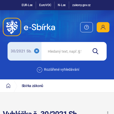
EUR-Lex
EuroVOC
N-Lex
zakony.gov.cz
30/2021 Sb.
Rozšířené vyhledávání
Sbírka zákonů