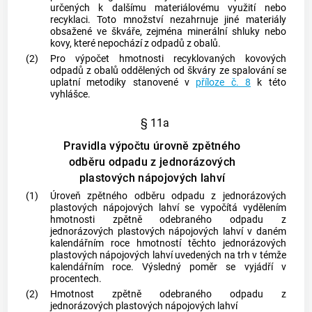
určených k dalšímu materiálovému využití nebo
recyklaci. Toto množství nezahrnuje jiné materiály
obsažené ve škváře, zejména minerální shluky nebo
kovy, které nepochází z odpadů z
obalů
.
(2)
Pro výpočet hmotnosti recyklovaných kovových
odpadů z
obalů
oddělených od škváry ze spalování se
uplatní metodiky stanovené v
příloze č. 8
k této
vyhlášce.
§ 11a
Pravidla výpočtu úrovně zpětného
odběru odpadu z jednorázových
plastových nápojových lahví
(1)
Úroveň zpětného odběru odpadu z jednorázových
plastových nápojových lahví se vypočítá vydělením
hmotnosti zpětně odebraného odpadu z
jednorázových plastových nápojových lahví v daném
kalendářním roce hmotností těchto jednorázových
plastových nápojových lahví uvedených na trh v témže
kalendářním roce. Výsledný poměr se vyjádří v
procentech.
(2)
Hmotnost zpětně odebraného odpadu z
jednorázových plastových nápojových lahví