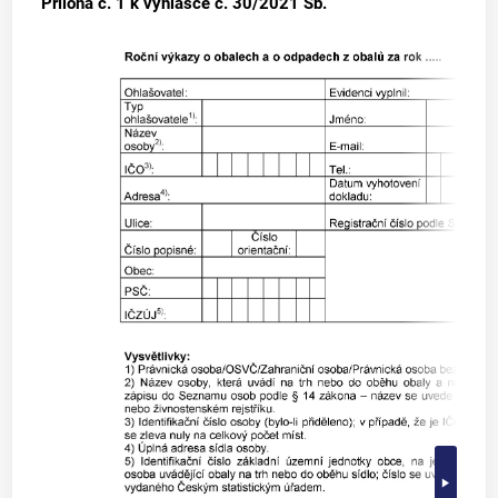
Příloha č. 1
k vyhlášce č. 30/2021 Sb.