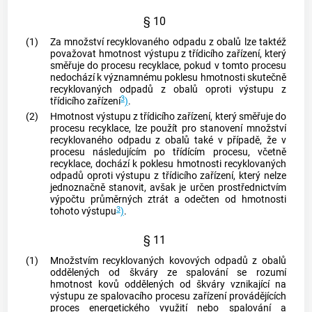
§ 10
(1)
Za množství recyklovaného odpadu z
obalů
lze taktéž
považovat hmotnost výstupu z třídicího zařízení, který
směřuje do procesu recyklace, pokud v tomto procesu
nedochází k významnému poklesu hmotnosti skutečně
recyklovaných odpadů z
obalů
oproti výstupu z
3
třídicího zařízení
)
.
(2)
Hmotnost výstupu z třídicího zařízení, který směřuje do
procesu recyklace, lze použít pro stanovení množství
recyklovaného odpadu z
obalů
také v případě, že v
procesu následujícím po třídícím procesu, včetně
recyklace, dochází k poklesu hmotnosti recyklovaných
odpadů oproti výstupu z třídicího zařízení, který nelze
jednoznačně stanovit, avšak je určen prostřednictvím
výpočtu průměrných ztrát a odečten od hmotnosti
3
tohoto výstupu
)
.
§ 11
(1)
Množstvím recyklovaných kovových odpadů z obalů
oddělených od škváry ze spalování
se rozumí
hmotnost kovů oddělených od škváry vznikající na
výstupu ze spalovacího procesu zařízení provádějících
proces energetického využití nebo spalování a