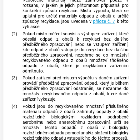
Nedotčené materiály
může zahrnovat pouze v
rozsahu, v jakém je jejich přítomnost přípustná pro
konkrétní způsob recyklace. Místa výpočtu, která se
uplatní pro určité materiály odpadu z
obalů
a určité
způsoby recyklace, jsou uvedena v
příloze č. 7
k této
vyhlášce.
(2)
Pokud
místo měření
souvisí s výstupem zařízení, které
odesílá odpad z
obalů
k recyklaci bez dalšího
předběžného zpracování
, nebo se vstupem zařízení,
kde odpad z
obalů
vstupuje do recyklace bez dalšího
předběžného zpracování
, nezahrne se do množství
recyklovaného odpadu z
obalů
množství tříděného
odpadu z
obalů
, které je recyklačním zařízením
odmítnuto.
(3)
Pokud zařízení před místem výpočtu v daném zařízení
provádí
předběžné zpracování
, odpad, který je během
předběžného zpracování
odstraněn, se nezahrne do
množství recyklovaného odpadu z
obalů
, které dané
zařízení vykazuje.
(4)
Pokud jsou do recyklovaného množství příslušného
materiálu odpadů z
obalů
zahrnuty odpady z
obalů
rozložitelné biologickým rozkladem podrobené
aerobnímu nebo anaerobnímu zpracování, určí se
množství těchto odpadů z
obalů
v biologicky
rozložitelném odpadu pomocí analýz složení biologicky
rozložitelného odpadu vstupujícího do těchto procesů.