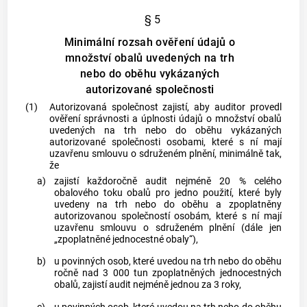
§ 5
Minimální rozsah ověření údajů o
množství obalů uvedených na trh
nebo do oběhu vykázaných
autorizované společnosti
(1)
Autorizovaná společnost zajistí, aby auditor provedl
ověření správnosti a úplnosti údajů o množství
obalů
uvedených na trh nebo do oběhu vykázaných
autorizované společnosti osobami, které s ní mají
uzavřenu smlouvu o sdruženém plnění, minimálně tak,
že
a)
zajistí každoročně audit nejméně 20 % celého
obalového toku
obalů
pro jedno použití, které byly
uvedeny na trh nebo do oběhu a zpoplatněny
autorizovanou společností osobám, které s ní mají
uzavřenu smlouvu o sdruženém plnění (dále jen
„zpoplatněné jednocestné
obaly
“),
b)
u povinných osob, které uvedou na trh nebo do oběhu
ročně nad 3 000 tun zpoplatněných jednocestných
obalů
, zajistí audit nejméně jednou za 3 roky,