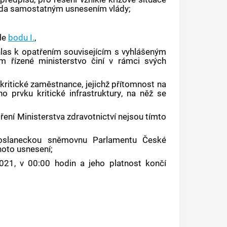
vláda samostatným usnesením vlády;
dle
bodu I.
,
las k opatřením souvisejícím s vyhlášeným
m řízené ministerstvo činí v rámci svých
kritické zaměstnance, jejichž přítomnost na
ého
prvku kritické infrastruktury
, na něž se
ní Ministerstva zdravotnictví nejsou tímto
Poslaneckou sněmovnu Parlamentu České
oto usnesení;
021, v 00:00 hodin a jeho platnost končí