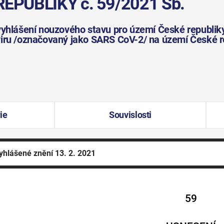
EPUBLIKY č. 59/2021 Sb.
vyhlášení nouzového stavu pro území České republiky
viru /označovaný jako SARS CoV-2/ na území České r
ie
Souvislosti
yhlášené znění
13. 2. 2021
59