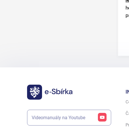
N
h
p
I
C
Č
Videomanuály na Youtube
P