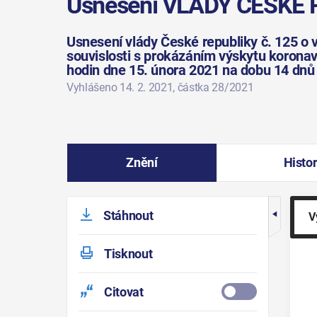
Usnesení VLÁDY ČESKÉ R
Usnesení vlády České republiky č. 125 o 
souvislosti s prokázáním výskytu korona
hodin dne 15. února 2021 na dobu 14 dnů
Vyhlášeno 14. 2. 2021
, částka 28/2021
Znění
Histor
Stáhnout
V
Tisknout
Citovat