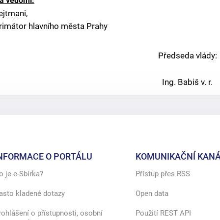
a vědomí:
ejtmani,
rimátor hlavního města Prahy
Předseda vlády:
Ing. Babiš v. r.
NFORMACE O PORTÁLU
KOMUNIKAČNÍ KANÁ
o je e-Sbírka?
Přístup přes RSS
asto kladené dotazy
Open data
rohlášení o přístupnosti, osobní
Použití REST API