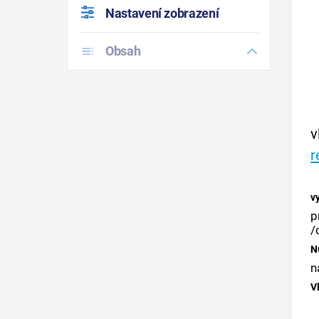
Nastavení zobrazení
Obsah
v
r
v
p
/
N
n
V