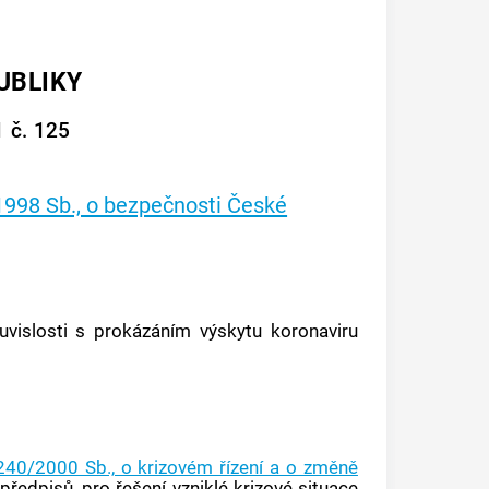
UBLIKY
 č. 125
1998 Sb., o bezpečnosti České
vislosti s prokázáním výskytu koronaviru
240/2000 Sb., o krizovém řízení a o změně
 předpisů, pro řešení vzniklé krizové situace