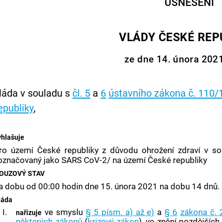
USNESENÍ
VLÁDY ČESKÉ REP
ze dne 14. února 2021
láda v souladu s
čl. 5
a
6
ústavního zákona č. 110/
epubliky
,
yhlašuje
ro území České republiky z důvodu ohrožení zdraví v sou
označovaný jako SARS CoV-2/ na území České republiky
OUZOVÝ STAV
a dobu od 00:00 hodin dne 15. února 2021 na dobu 14 dnů.
láda
I.
ve smyslu
§ 5 písm. a) až e)
a
§ 6
zákona č. 
nařizuje
některých zákonů
(
krizový zákon
), ve znění pozdějších