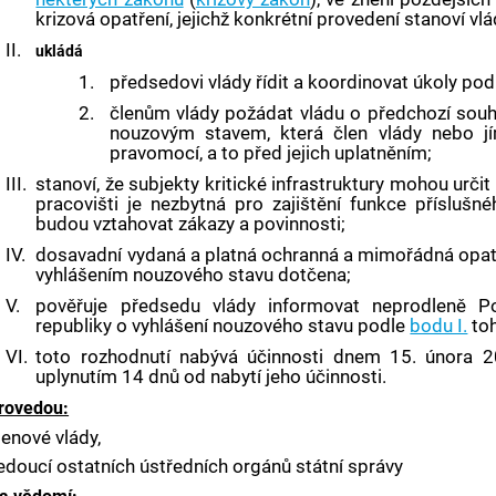
krizová opatření
, jejichž konkrétní provedení stanoví 
II.
ukládá
1.
předsedovi vlády řídit a koordinovat úkoly po
2.
členům vlády požádat vládu o předchozí souh
nouzovým stavem, která člen vlády nebo jí
pravomocí, a to před jejich uplatněním;
III.
stanoví, že
subjekty kritické infrastruktury
mohou určit 
pracovišti je nezbytná pro zajištění funkce příslušn
budou vztahovat zákazy a povinnosti;
IV.
dosavadní vydaná a platná ochranná a mimořádná opatře
vyhlášením nouzového stavu dotčena;
V.
pověřuje předsedu vlády informovat neprodleně 
republiky o vyhlášení nouzového stavu podle
bodu I.
toh
VI.
toto rozhodnutí nabývá účinnosti dnem 15. února 2
uplynutím 14 dnů od nabytí jeho účinnosti.
rovedou:
lenové vlády,
edoucí ostatních ústředních orgánů státní správy