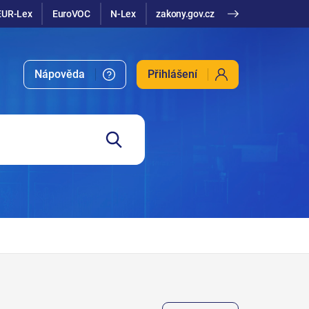
EUR-Lex
EuroVOC
N-Lex
zakony.gov.cz
Nápověda
Přihlášení