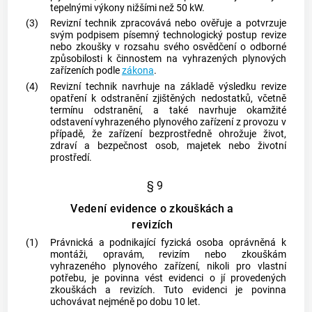
tepelnými výkony nižšími než 50 kW.
(3)
Revizní technik
zpracovává nebo ověřuje a potvrzuje
svým podpisem písemný technologický postup
revize
nebo zkoušky v rozsahu svého osvědčení o odborné
způsobilosti k činnostem na vyhrazených plynových
zařízeních podle
zákona
.
(4)
Revizní technik
navrhuje na základě výsledku
revize
opatření k odstranění zjištěných nedostatků, včetně
termínu odstranění, a také navrhuje okamžité
odstavení vyhrazeného plynového zařízení z provozu v
případě, že zařízení bezprostředně ohrožuje život,
zdraví a bezpečnost osob, majetek nebo životní
prostředí.
§ 9
Vedení evidence o zkouškách a
revizích
(1)
Právnická a podnikající fyzická osoba oprávněná k
montáži
,
opravám
,
revizím
nebo zkouškám
vyhrazeného plynového zařízení, nikoli pro vlastní
potřebu, je povinna vést evidenci o jí provedených
zkouškách a
revizích
. Tuto evidenci je povinna
uchovávat nejméně po dobu 10 let.