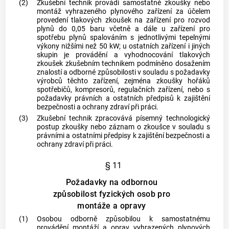
(2)
Zkušební technik
provádí samostatně zkoušky nebo
montáž
vyhrazeného plynového zařízení za účelem
provedení tlakových zkoušek na zařízení pro rozvod
plynů
do 0,05 baru včetně a dále u zařízení pro
spotřebu
plynů
spalováním s jednotlivými tepelnými
výkony nižšími než 50 kW; u ostatních zařízení i jiných
skupin je provádění a vyhodnocování tlakových
zkoušek
zkušebním technikem
podmíněno dosažením
znalostí a odborné způsobilosti v souladu s požadavky
výrobců těchto zařízení, zejména zkoušky hořáků
spotřebičů, kompresorů, regulačních zařízení, nebo s
požadavky právních a ostatních předpisů k zajištění
bezpečnosti a ochrany zdraví při práci.
(3)
Zkušební technik
zpracovává písemný technologický
postup zkoušky nebo záznam o zkoušce v souladu s
právními a ostatními předpisy k zajištění bezpečnosti a
ochrany zdraví při práci.
§ 11
Požadavky na odbornou
způsobilost fyzických osob pro
montáže a opravy
(1)
Osobou odborně způsobilou k samostatnému
provádění
montáží
a
oprav
vyhrazených plynových