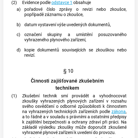
(2)
Evidence podle
odstavce 1
obsahuje
a)
pořadové číslo zprávy o
revizi
nebo zkoušce,
popřípadě záznamu o zkoušce,
b)
datum vystavení výše uvedených dokumentů,
c)
označení skupiny a umístění posuzovaného
vyhrazeného plynového zařízení,
d)
kopie dokumentů souvisejících se zkouškou nebo
revizí
.
§ 10
Činnosti zajišťované zkušebním
technikem
(1)
Zkušební technik
smí provádět a vyhodnocovat
zkoušky vyhrazených plynových zařízení v rozsahu
svého osvědčení o odborné způsobilosti k činnostem
na
vyhrazených technických zařízeních
podle
zákona
,
a to řádně a v souladu s právními a ostatními předpisy
k zajištění bezpečnosti a ochrany zdraví při práci. Na
základě výsledku zkoušky může doporučit zkoušené
vyhrazené plynové zařízení k uvedení do provozu.