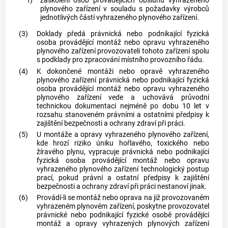
f)
zaškolení osob provádějících obsluhu vyhrazeného
plynového zařízení v souladu s požadavky výrobců
jednotlivých částí vyhrazeného plynového zařízení.
(3)
Doklady předá právnická nebo podnikající fyzická
osoba provádějící
montáž
nebo
opravu
vyhrazeného
plynového zařízení provozovateli tohoto zařízení spolu
s podklady pro zpracování
místního provozního řádu
.
(4)
K dokončené
montáži
nebo
opravě
vyhrazeného
plynového zařízení právnická nebo podnikající fyzická
osoba provádějící
montáž
nebo
opravu
vyhrazeného
plynového zařízení vede a uchovává průvodní
technickou dokumentaci nejméně po dobu 10 let v
rozsahu stanoveném právními a ostatními předpisy k
zajištění bezpečnosti a ochrany zdraví při práci.
(5)
U
montáže
a
opravy
vyhrazeného plynového zařízení,
kde hrozí riziko úniku hořlavého, toxického nebo
žíravého
plynu
, vypracuje právnická nebo podnikající
fyzická osoba provádějící
montáž
nebo
opravu
vyhrazeného plynového zařízení technologický postup
prací, pokud právní a ostatní předpisy k zajištění
bezpečnosti a ochrany zdraví při práci nestanoví jinak.
(6)
Provádí-li se
montáž
nebo
oprava
na již provozovaném
vyhrazeném plynovém zařízení, poskytne provozovatel
právnické nebo podnikající fyzické osobě provádějící
montáž
a
opravy
vyhrazených plynových zařízení