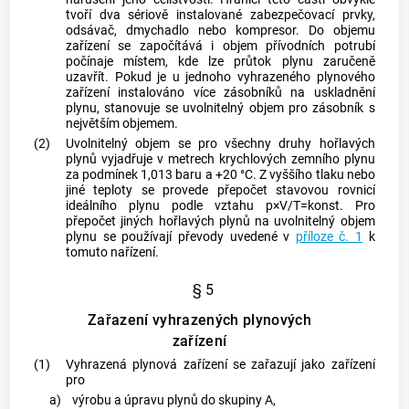
tvoří dva sériově instalované zabezpečovací prvky,
odsávač, dmychadlo nebo kompresor. Do objemu
zařízení se započítává i objem přívodních potrubí
počínaje místem, kde lze průtok
plynu
zaručeně
uzavřít. Pokud je u jednoho vyhrazeného plynového
zařízení instalováno více zásobníků na uskladnění
plynu
, stanovuje se
uvolnitelný objem
pro zásobník s
největším objemem.
(2)
Uvolnitelný objem
se pro všechny druhy hořlavých
plynů
vyjadřuje v metrech krychlových zemního
plynu
za podmínek 1,013 baru a +20 °C. Z vyššího tlaku nebo
jiné teploty se provede přepočet stavovou rovnicí
ideálního
plynu
podle vztahu p×V/T=konst. Pro
přepočet jiných hořlavých
plynů
na
uvolnitelný objem
plynu
se používají převody uvedené v
příloze č. 1
k
tomuto nařízení.
§ 5
Zařazení vyhrazených plynových
zařízení
(1)
Vyhrazená plynová zařízení se zařazují jako zařízení
pro
a)
výrobu a úpravu
plynů
do skupiny A,