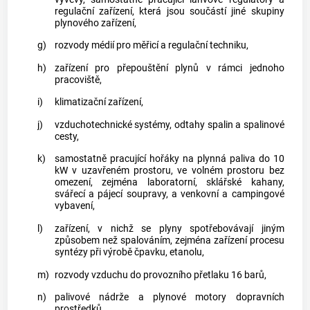
regulační zařízení, která jsou součástí jiné skupiny
plynového zařízení,
g)
rozvody médií pro měřicí a regulační techniku,
h)
zařízení pro přepouštění
plynů
v rámci jednoho
pracoviště,
i)
klimatizační zařízení,
j)
vzduchotechnické systémy, odtahy spalin a spalinové
cesty,
k)
samostatně pracující hořáky na plynná paliva do 10
kW v uzavřeném prostoru, ve volném prostoru bez
omezení, zejména laboratorní, sklářské kahany,
svářecí a pájecí soupravy, a venkovní a campingové
vybavení,
l)
zařízení, v nichž se
plyny
spotřebovávají jiným
způsobem než spalováním, zejména zařízení procesu
syntézy při výrobě čpavku, etanolu,
m)
rozvody vzduchu do provozního přetlaku 16 barů,
n)
palivové nádrže a plynové motory dopravních
prostředků.