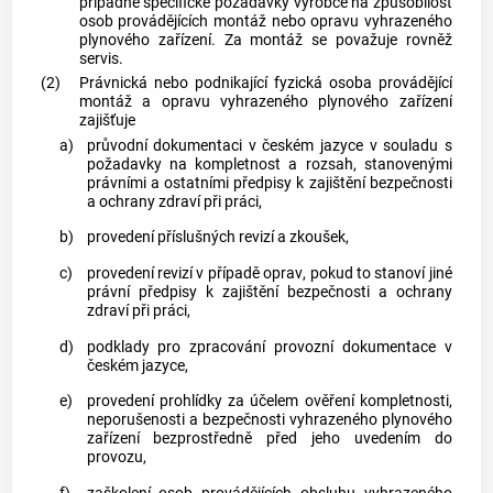
případné specifické požadavky výrobce na způsobilost
osob provádějících
montáž
nebo
opravu
vyhrazeného
plynového zařízení. Za
montáž
se považuje rovněž
servis.
(2)
Právnická nebo podnikající fyzická osoba provádějící
montáž
a
opravu
vyhrazeného plynového zařízení
zajišťuje
a)
průvodní dokumentaci
v českém jazyce v souladu s
požadavky na kompletnost a rozsah, stanovenými
právními a ostatními předpisy k zajištění bezpečnosti
a ochrany zdraví při práci,
b)
provedení příslušných
revizí
a zkoušek,
c)
provedení
revizí
v případě
oprav
, pokud to stanoví jiné
právní předpisy k zajištění bezpečnosti a ochrany
zdraví při práci,
d)
podklady pro zpracování
provozní dokumentace
v
českém jazyce,
e)
provedení prohlídky za účelem ověření kompletnosti,
neporušenosti a bezpečnosti vyhrazeného plynového
zařízení bezprostředně před jeho uvedením do
provozu,