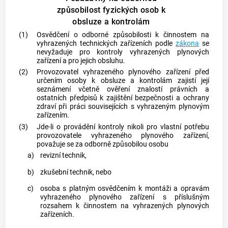
způsobilost fyzických osob k
obsluze a kontrolám
(1)
Osvědčení o odborné způsobilosti k činnostem na
vyhrazených technických zařízeních
podle
zákona
se
nevyžaduje pro kontroly vyhrazených plynových
zařízení a pro jejich obsluhu.
(2)
Provozovatel vyhrazeného plynového zařízení před
určením osoby k obsluze a kontrolám zajistí její
seznámení včetně ověření znalostí právních a
ostatních předpisů k zajištění bezpečnosti a ochrany
zdraví při práci souvisejících s vyhrazeným plynovým
zařízením.
(3)
Jde-li o provádění kontroly nikoli pro vlastní potřebu
provozovatele vyhrazeného plynového zařízení,
považuje se za odborně způsobilou osobu
a)
revizní technik
,
b)
zkušební technik
, nebo
c)
osoba s platným osvědčením k
montáži
a
opravám
vyhrazeného plynového zařízení s příslušným
rozsahem k činnostem na vyhrazených plynových
zařízeních.