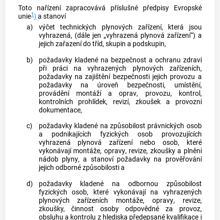
Toto nařízení zapracovává příslušné předpisy Evropské
1
unie
)
a stanoví
a)
výčet technických plynových zařízení, která jsou
vyhrazená, (dále jen „vyhrazená plynová zařízení“) a
jejich zařazení do tříd, skupin a podskupin,
b)
požadavky kladené na bezpečnost a ochranu zdraví
při práci na vyhrazených plynových zařízeních,
požadavky na zajištění bezpečnosti jejich provozu a
požadavky na úroveň bezpečnosti, umístění,
provádění
montáží
a
oprav
, provozu, kontrol,
kontrolních prohlídek,
revizí
, zkoušek a
provozní
dokumentace
,
c)
požadavky kladené na způsobilost právnických osob
a podnikajících fyzických osob provozujících
vyhrazená plynová zařízení nebo osob, které
vykonávají
montáže
,
opravy
,
revize
, zkoušky a plnění
nádob
plyny
, a stanoví požadavky na prověřování
jejich odborné způsobilosti a
d)
požadavky kladené na odbornou způsobilost
fyzických osob, které vykonávají na vyhrazených
plynových zařízeních
montáže
,
opravy
,
revize
,
zkoušky, činnost osoby odpovědné za provoz,
obsluhu a kontrolu z hlediska předepsané kvalifikace i