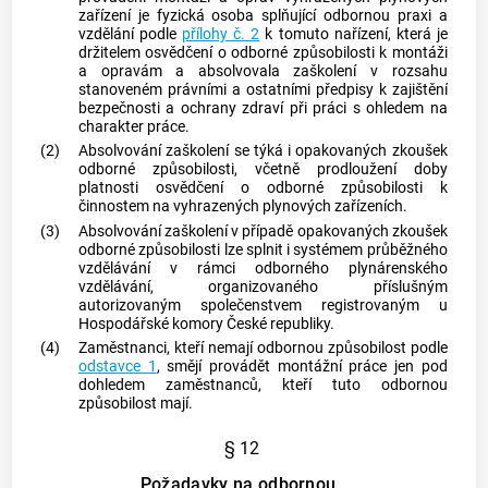
zařízení je fyzická osoba splňující odbornou praxi a
vzdělání podle
přílohy č. 2
k tomuto nařízení, která je
držitelem osvědčení o odborné způsobilosti k
montáži
a
opravám
a absolvovala zaškolení v rozsahu
stanoveném právními a ostatními předpisy k zajištění
bezpečnosti a ochrany zdraví při práci s ohledem na
charakter práce.
(2)
Absolvování zaškolení se týká i opakovaných zkoušek
odborné způsobilosti, včetně prodloužení doby
platnosti osvědčení o odborné způsobilosti k
činnostem na vyhrazených plynových zařízeních.
(3)
Absolvování zaškolení v případě opakovaných zkoušek
odborné způsobilosti lze splnit i systémem průběžného
vzdělávání v rámci odborného plynárenského
vzdělávání, organizovaného příslušným
autorizovaným společenstvem registrovaným u
Hospodářské komory České republiky.
(4)
Zaměstnanci, kteří nemají odbornou způsobilost podle
odstavce 1
, smějí provádět montážní práce jen pod
dohledem zaměstnanců, kteří tuto odbornou
způsobilost mají.
§ 12
Požadavky na odbornou