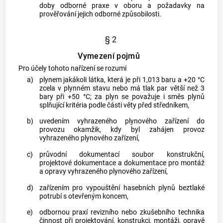
doby odborné praxe v oboru a požadavky na
prověřování jejich odborné způsobilosti.
§ 2
Vymezení pojmů
Pro účely tohoto nařízení se rozumí
a)
plynem
jakákoli látka, která je při 1,013 baru a +20 °C
zcela v plynném stavu nebo má tlak par větší než 3
bary při +50 °C; za
plyn
se považuje i směs
plynů
splňující kritéria podle části věty před středníkem,
b)
uvedením vyhrazeného plynového zařízení do
provozu
okamžik, kdy byl zahájen provoz
vyhrazeného plynového zařízení,
c)
průvodní dokumentací
soubor konstrukční,
projektové dokumentace a dokumentace pro
montáž
a
opravy
vyhrazeného plynového zařízení,
d)
zařízením pro vypouštění hasebních plynů
beztlaké
potrubí s otevřeným koncem,
e)
odbornou praxí revizního nebo zkušebního technika
činnost při projektování, konstrukci,
montáži
,
opravě