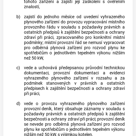
tohoto zařízení a zajistí její zaškolení s ověřením
znalostí,
b)
zajistí do jednoho měsíce od
uvedení vyhrazeného
plynového zařízení do provozu
vypracování
místního
provozního řádu
v souladu s požadavky právních a
ostatních předpisů k zajištění bezpečnosti a ochrany
zdraví při práci, zpracovaného pro konkrétní místní
podmínky;
místní provozní řád
se nemusí vypracovat
pro odběrná plynová zařízení pro rozvod
plynu
ke
spotřebičům o jednotlivém tepelném výkonu nižším
než 50 kW,
c)
vede a uchovává předepsanou průvodní technickou
dokumentaci,
provozní dokumentaci
a evidenci
vyhrazeného plynového zařízení v rozsahu a za
podmínek stanovených v právních a ostatních
předpisech k zajištění bezpečnosti a ochrany zdraví
při práci,
d)
vede o provozu vyhrazeného plynového zařízení
provozní deník, který obsahuje záznamy v souladu s
požadavky právních a ostatních předpisů k zajištění
bezpečnosti a ochrany zdraví při práci; provozní deník
se nevede pro odběrná plynová zařízení pro rozvod
plynu
ke spotřebičům o jednotlivém tepelném výkonu
nižším než 50 kW, s výjimkou kotelen,