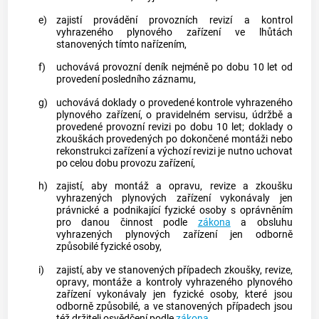
e)
zajistí provádění provozních
revizí
a kontrol
vyhrazeného plynového zařízení ve lhůtách
stanovených tímto nařízením,
f)
uchovává provozní deník nejméně po dobu 10 let od
provedení posledního záznamu,
g)
uchovává doklady o provedené kontrole vyhrazeného
plynového zařízení, o pravidelném servisu,
údržbě
a
provedené provozní
revizi
po dobu 10 let; doklady o
zkouškách provedených po dokončené
montáži
nebo
rekonstrukci
zařízení a výchozí
revizi
je nutno uchovat
po celou dobu provozu zařízení,
h)
zajistí, aby
montáž
a
opravu
,
revize
a zkoušku
vyhrazených plynových zařízení vykonávaly jen
právnické a podnikající fyzické osoby s oprávněním
pro danou činnost podle
zákona
a obsluhu
vyhrazených plynových zařízení jen odborně
způsobilé fyzické osoby,
i)
zajistí, aby ve stanovených případech zkoušky,
revize
,
opravy
,
montáže
a kontroly vyhrazeného plynového
zařízení vykonávaly jen fyzické osoby, které jsou
odborně způsobilé, a ve stanovených případech jsou
též držiteli osvědčení podle
zákona
,