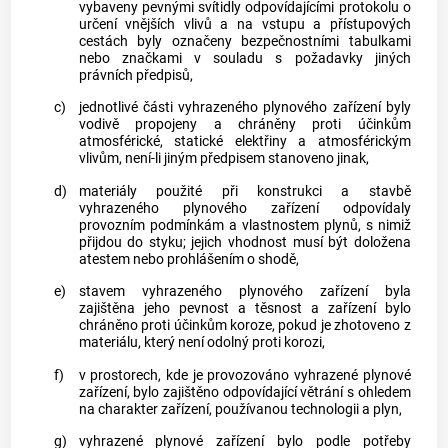
vybaveny pevnými svítidly odpovídajícími protokolu o
určení vnějších vlivů a na vstupu a přístupových
cestách byly označeny bezpečnostními tabulkami
nebo značkami v souladu s požadavky jiných
právních předpisů,
c)
jednotlivé části vyhrazeného plynového zařízení byly
vodivě propojeny a chráněny proti účinkům
atmosférické, statické elektřiny a atmosférickým
vlivům, není-li jiným předpisem stanoveno jinak,
d)
materiály použité při konstrukci a stavbě
vyhrazeného plynového zařízení odpovídaly
provozním podmínkám a vlastnostem
plynů
, s nimiž
přijdou do styku; jejich vhodnost musí být doložena
atestem nebo prohlášením o shodě,
e)
stavem vyhrazeného plynového zařízení byla
zajištěna jeho pevnost a těsnost a zařízení bylo
chráněno proti účinkům koroze, pokud je zhotoveno z
materiálu, který není odolný proti korozi,
f)
v prostorech, kde je provozováno vyhrazené plynové
zařízení, bylo zajištěno odpovídající větrání s ohledem
na charakter zařízení, používanou technologii a
plyn
,
g)
vyhrazené plynové zařízení bylo podle potřeby