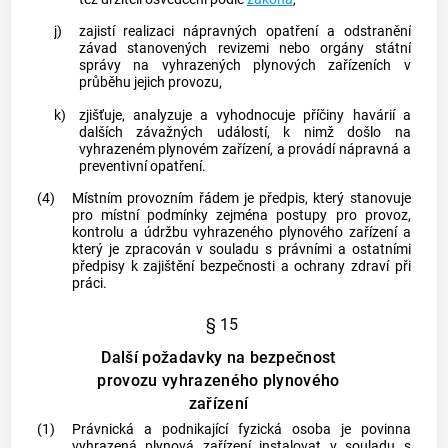
j)
zajistí realizaci nápravných opatření a odstranění
závad stanovených
revizemi
nebo orgány státní
správy na vyhrazených plynových zařízeních v
průběhu jejich provozu,
k)
zjišťuje, analyzuje a vyhodnocuje příčiny havárií a
dalších závažných událostí, k nimž došlo na
vyhrazeném plynovém zařízení, a provádí nápravná a
preventivní opatření.
(4)
Místním provozním řádem
je předpis, který stanovuje
pro místní podmínky zejména postupy pro provoz,
kontrolu a
údržbu
vyhrazeného plynového zařízení a
který je zpracován v souladu s právními a ostatními
předpisy k zajištění bezpečnosti a ochrany zdraví při
práci.
§ 15
Další požadavky na bezpečnost
provozu vyhrazeného plynového
zařízení
(1)
Právnická a podnikající fyzická osoba je povinna
vyhrazená plynová zařízení instalovat v souladu s