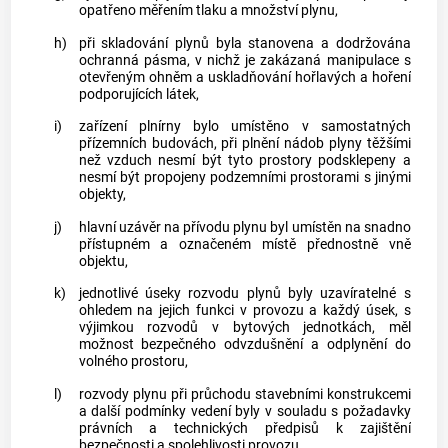
opatřeno měřením tlaku a množství
plynu
,
h)
při skladování
plynů
byla stanovena a dodržována
ochranná pásma, v nichž je zakázaná manipulace s
otevřeným ohněm a uskladňování hořlavých a hoření
podporujících látek,
i)
zařízení plnírny bylo umístěno v samostatných
přízemních budovách, při plnění nádob
plyny
těžšími
než vzduch nesmí být tyto prostory podsklepeny a
nesmí být propojeny podzemními prostorami s jinými
objekty,
j)
hlavní uzávěr na přívodu
plynu
byl umístěn na snadno
přístupném a označeném místě přednostně vně
objektu,
k)
jednotlivé úseky rozvodu
plynů
byly uzavíratelné s
ohledem na jejich funkci v provozu a každý úsek, s
výjimkou rozvodů v bytových jednotkách, měl
možnost bezpečného odvzdušnění a odplynění do
volného prostoru,
l)
rozvody
plynu
při průchodu stavebními konstrukcemi
a další podmínky vedení byly v souladu s požadavky
právních a technických předpisů k zajištění
bezpečnosti a spolehlivosti provozu,