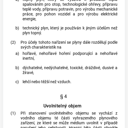
spalováním pro otop, technologické ohřevy, přípravu
teplé vody, přípravu potravin, pro výrobu mechanické
práce, pro pohon vozidel a pro výrobu elektrické
energie,
b)
technický
plyn
, který je používán k jiným účelům než
plyn
topný.
(2)
Pro účely tohoto nařízení se
plyny
dále rozdělují podle
svých charakteristik na
a)
hořlavé, nehořlavé hoření podporující a nehořlavé
inertní,
b)
dýchatelné, nedýchatelné, toxické, dráždivé, dusivé a
žíravé,
c)
lehčí nebo těžší než vzduch.
§ 4
Uvolnitelný objem
(1)
Při stanovení
uvolnitelného objemu
se vychází z
vodního objemu té části vyhrazeného plynového
zařízení, ze které se může médium uvolnit v případě
narušení jeho celistvosti. Hranici této části obvykle