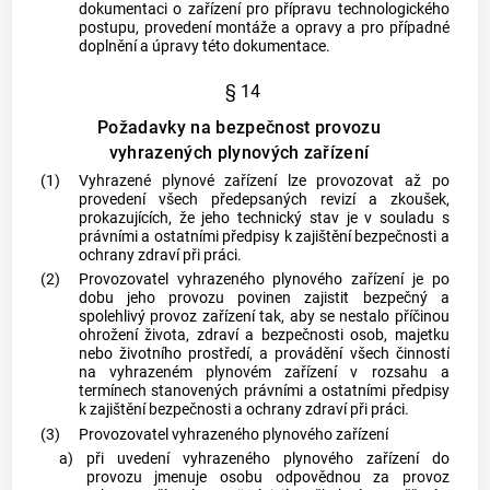
dokumentaci o zařízení pro přípravu technologického
postupu, provedení
montáže
a
opravy
a pro případné
doplnění a úpravy této dokumentace.
§ 14
Požadavky na bezpečnost provozu
vyhrazených plynových zařízení
(1)
Vyhrazené plynové zařízení lze provozovat až po
provedení všech předepsaných
revizí
a zkoušek,
prokazujících, že jeho technický stav je v souladu s
právními a ostatními předpisy k zajištění bezpečnosti a
ochrany zdraví při práci.
(2)
Provozovatel vyhrazeného plynového zařízení je po
dobu jeho provozu povinen zajistit bezpečný a
spolehlivý provoz zařízení tak, aby se nestalo příčinou
ohrožení života, zdraví a bezpečnosti osob, majetku
nebo životního prostředí, a provádění všech činností
na vyhrazeném plynovém zařízení v rozsahu a
termínech stanovených právními a ostatními předpisy
k zajištění bezpečnosti a ochrany zdraví při práci.
(3)
Provozovatel vyhrazeného plynového zařízení
a)
při
uvedení vyhrazeného plynového zařízení do
provozu
jmenuje osobu odpovědnou za provoz