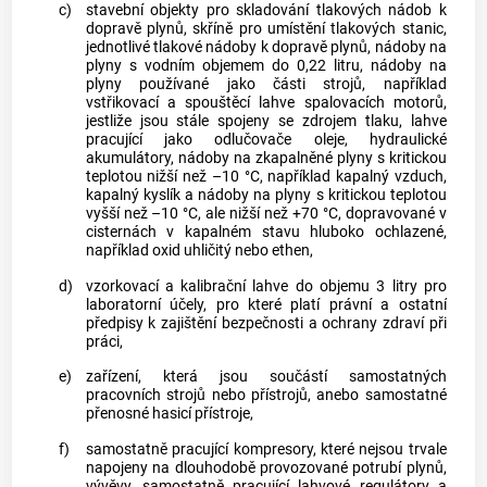
c)
stavební objekty pro skladování tlakových nádob k
dopravě
plynů
, skříně pro umístění tlakových stanic,
jednotlivé tlakové nádoby k dopravě
plynů
, nádoby na
plyny
s vodním objemem do 0,22 litru, nádoby na
plyny
používané jako části strojů, například
vstřikovací a spouštěcí lahve spalovacích motorů,
jestliže jsou stále spojeny se zdrojem tlaku, lahve
pracující jako odlučovače oleje, hydraulické
akumulátory, nádoby na zkapalněné
plyny
s kritickou
teplotou nižší než –10 °C, například kapalný vzduch,
kapalný kyslík a nádoby na
plyny
s kritickou teplotou
vyšší než –10 °C, ale nižší než +70 °C, dopravované v
cisternách v kapalném stavu hluboko ochlazené,
například oxid uhličitý nebo ethen,
d)
vzorkovací a kalibrační lahve do objemu 3 litry pro
laboratorní účely, pro které platí právní a ostatní
předpisy k zajištění bezpečnosti a ochrany zdraví při
práci,
e)
zařízení, která jsou součástí samostatných
pracovních strojů nebo přístrojů, anebo samostatné
přenosné hasicí přístroje,
f)
samostatně pracující kompresory, které nejsou trvale
napojeny na dlouhodobě provozované potrubí
plynů
,
vývěvy, samostatně pracující lahvové regulátory a