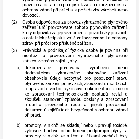
právními a ostatními předpisy k zajištění bezpečnosti a
ochrany zdraví při práci a s požadavky výrobců nebo
dovozců.
(2)
Osobu odpovědnou za provoz vyhrazeného plynového
zařízení určí provozovatel tohoto plynového zařízení,
který odpovídá za její seznámení s požadavky právních
a ostatních předpisů k zajištění bezpečnosti a ochrany
zdraví při práci pro příslušné zařízení.
(3)
Právnická a podnikající fyzická osoba je povinna při
montáži
a provozování vyhrazeného plynového
zařízení zejména zajistit, aby
a)
dokumentace předávaná výrobcem nebo
dodavatelem vyhrazeného plynového zařízení
obsahovala údaje nezbytné pro posouzení stavu
plynového zařízení při
revizích
, zkouškách,
montážích
a
opravách
, včetně výkresové dokumentace sloužící
ke zpracování technologických postupů
revizí
a
zkoušek, stanovení způsobu obsluhy a zpracování
místního provozního řádu
a jiných provozních
dokumentů zajišťujících bezpečnost a ochranu zdraví
při práci,
b)
prostory, v nichž se skladují nebo upravují toxické,
výbušné, hořlavé nebo hoření podporující
plyny
, a
prostory, v nichž se s těmito látkami zachází, byly