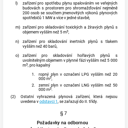
l)
zařízení pro spotřebu
plynu
spalováním ve veřejných
budovách s prostorem pro shromažďování nejméně
200 osob se součtem jmenovitých výkonů plynových
spotřebičů 1 MW a více v jedné stavbě,
m)
zařízení pro skladování toxických a žíravých
plynů
s
3
objemem vyšším než 5 m
,
n)
zařízení pro skladování inertních
plynů
s tlakem
vyšším než 40 barů,
o)
zařízení pro skladování hořlavých
plynů
s
uvolnitelným objemem
v plynné fázi vyšším než 5 000
3
m
, pro kapalný
1.
ropný
plyn
v označení LPG vyšším než 20
3
000 m
,
2.
zemní
plyn
v označení LNG vyšším než 50
3
000 m
.
(2)
Ostatní vyhrazená plynová zařízení, která nejsou
uvedena v
odstavci 1
, se zařazují do II. třídy.
§ 7
Požadavky na odbornou