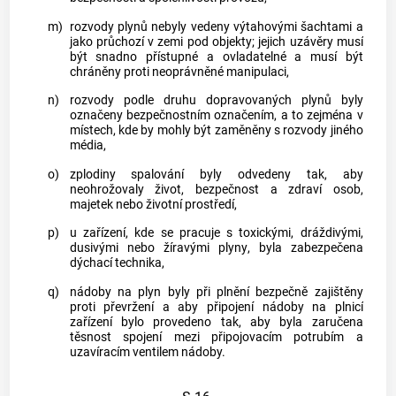
m)
rozvody
plynů
nebyly vedeny výtahovými šachtami a
jako průchozí v zemi pod objekty; jejich uzávěry musí
být snadno přístupné a ovladatelné a musí být
chráněny proti neoprávněné manipulaci,
n)
rozvody podle druhu dopravovaných
plynů
byly
označeny bezpečnostním označením, a to zejména v
místech, kde by mohly být zaměněny s rozvody jiného
média,
o)
zplodiny spalování byly odvedeny tak, aby
neohrožovaly život, bezpečnost a zdraví osob,
majetek nebo životní prostředí,
p)
u zařízení, kde se pracuje s toxickými, dráždivými,
dusivými nebo žíravými
plyny
, byla zabezpečena
dýchací technika,
q)
nádoby na
plyn
byly při plnění bezpečně zajištěny
proti převržení a aby připojení nádoby na plnicí
zařízení bylo provedeno tak, aby byla zaručena
těsnost spojení mezi připojovacím potrubím a
uzavíracím ventilem nádoby.