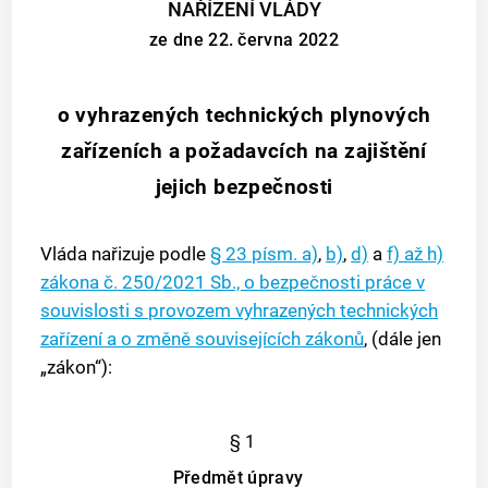
NAŘÍZENÍ VLÁDY
ze dne 22. června 2022
o vyhrazených technických plynových
zařízeních a požadavcích na zajištění
jejich bezpečnosti
Vláda nařizuje podle
§ 23 písm. a)
,
b)
,
d)
a
f) až h)
zákona č. 250/2021 Sb., o bezpečnosti práce v
souvislosti s provozem vyhrazených technických
zařízení a o změně souvisejících zákonů
, (dále jen
„zákon“):
§ 1
Předmět úpravy