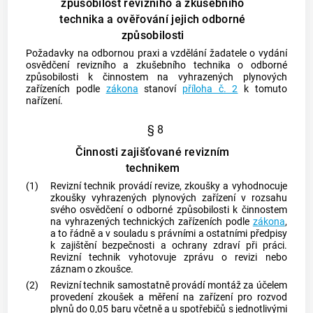
způsobilost revizního a zkušebního
technika a ověřování jejich odborné
způsobilosti
Požadavky na odbornou praxi a vzdělání žadatele o vydání
osvědčení revizního a zkušebního technika o odborné
způsobilosti k činnostem na vyhrazených plynových
zařízeních podle
zákona
stanoví
příloha č. 2
k tomuto
nařízení.
§ 8
Činnosti zajišťované revizním
technikem
(1)
Revizní technik
provádí
revize
, zkoušky a vyhodnocuje
zkoušky vyhrazených plynových zařízení v rozsahu
svého osvědčení o odborné způsobilosti k činnostem
na
vyhrazených technických zařízeních
podle
zákona
,
a to řádně a v souladu s právními a ostatními předpisy
k zajištění bezpečnosti a ochrany zdraví při práci.
Revizní technik
vyhotovuje zprávu o
revizi
nebo
záznam o zkoušce.
(2)
Revizní technik
samostatně provádí
montáž
za účelem
provedení zkoušek a měření na zařízení pro rozvod
plynů
do 0,05 baru včetně a u spotřebičů s jednotlivými