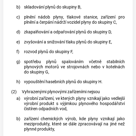
b)
skladování
plynů
do skupiny B,
c)
plnění nádob
plyny
, tlakové stanice, zařízení pro
plnění a čerpání nádrží vozidel
plyny
do skupiny C,
d)
zkapalňování a odpařování
plynů
do skupiny D,
e)
zvyšování a snižování tlaku
plynů
do skupiny E,
f)
rozvod
plynů
do skupiny F,
g)
spotřebu
plynů
spalováním včetně stabilních
plynových motorů ve strojovnách nebo v kotelnách
do skupiny G,
h)
vypouštění hasebních
plynů
do skupiny H.
(2)
Vyhrazenými plynovými zařízeními nejsou
a)
výrobní zařízení, ve kterých
plyny
vznikají jako vedlejší
výrobní produkt s výjimkou plynového hospodářství
čistíren odpadních vod,
b)
zařízení chemických výrob, kde
plyny
vznikají jako
meziprodukty, které se dále zpracovávají na jiné než
plynné produkty,