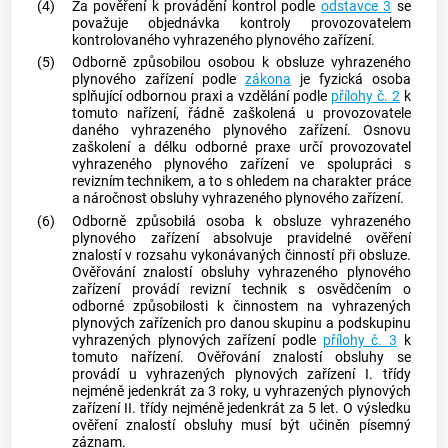
(4)
Za pověření k provádění kontrol podle
odstavce 3
se
považuje objednávka kontroly provozovatelem
kontrolovaného vyhrazeného plynového zařízení.
(5)
Odborně způsobilou osobou k obsluze vyhrazeného
plynového zařízení podle
zákona
je fyzická osoba
splňující odbornou praxi a vzdělání podle
přílohy č. 2
k
tomuto nařízení, řádně zaškolená u provozovatele
daného vyhrazeného plynového zařízení. Osnovu
zaškolení a délku odborné praxe určí provozovatel
vyhrazeného plynového zařízení ve spolupráci s
revizním technikem
, a to s ohledem na charakter práce
a náročnost obsluhy vyhrazeného plynového zařízení.
(6)
Odborně způsobilá osoba k obsluze vyhrazeného
plynového zařízení absolvuje pravidelné ověření
znalostí v rozsahu vykonávaných činností při obsluze.
Ověřování znalostí obsluhy vyhrazeného plynového
zařízení provádí
revizní technik
s osvědčením o
odborné způsobilosti k činnostem na vyhrazených
plynových zařízeních pro danou skupinu a podskupinu
vyhrazených plynových zařízení podle
přílohy č. 3
k
tomuto nařízení. Ověřování znalostí obsluhy se
provádí u vyhrazených plynových zařízení I. třídy
nejméně jedenkrát za 3 roky, u vyhrazených plynových
zařízení II. třídy nejméně jedenkrát za 5 let. O výsledku
ověření znalostí obsluhy musí být učiněn písemný
záznam.