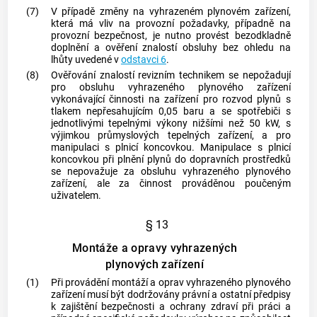
(7)
V případě změny na vyhrazeném plynovém zařízení,
která má vliv na provozní požadavky, případně na
provozní bezpečnost, je nutno provést bezodkladně
doplnění a ověření znalostí obsluhy bez ohledu na
lhůty uvedené v
odstavci 6
.
(8)
Ověřování znalostí
revizním technikem
se nepožadují
pro obsluhu vyhrazeného plynového zařízení
vykonávající činnosti na zařízení pro rozvod
plynů
s
tlakem nepřesahujícím 0,05 baru a se spotřebiči s
jednotlivými tepelnými výkony nižšími než 50 kW, s
výjimkou průmyslových tepelných zařízení, a pro
manipulaci s plnicí koncovkou. Manipulace s plnicí
koncovkou při plnění
plynů
do dopravních prostředků
se nepovažuje za obsluhu vyhrazeného plynového
zařízení, ale za činnost prováděnou poučeným
uživatelem.
§ 13
Montáže a opravy vyhrazených
plynových zařízení
(1)
Při provádění
montáží
a
oprav
vyhrazeného plynového
zařízení musí být dodržovány právní a ostatní předpisy
k zajištění bezpečnosti a ochrany zdraví při práci a