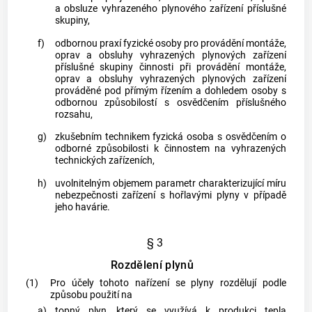
a obsluze vyhrazeného plynového zařízení příslušné
skupiny,
f)
odbornou praxí fyzické osoby pro provádění
montáže
,
oprav
a obsluhy vyhrazených plynových zařízení
příslušné skupiny činnosti při provádění
montáže
,
oprav
a obsluhy vyhrazených plynových zařízení
prováděné pod přímým řízením a dohledem osoby s
odbornou způsobilostí s osvědčením příslušného
rozsahu,
g)
zkušebním technikem
fyzická osoba s osvědčením o
odborné způsobilosti k činnostem na
vyhrazených
technických zařízeních
,
h)
uvolnitelným objemem
parametr charakterizující míru
nebezpečnosti zařízení s hořlavými
plyny
v případě
jeho havárie.
§ 3
Rozdělení plynů
(1)
Pro účely tohoto nařízení se
plyny
rozdělují podle
způsobu použití na
a)
topný
plyn
, který se využívá k produkci tepla