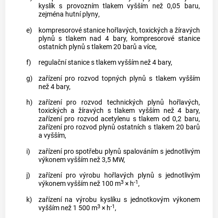
kyslík s provozním tlakem vyšším než 0,05 baru,
zejména hutní
plyny
,
e)
kompresorové stanice hořlavých, toxických a žíravých
plynů
s tlakem nad 4 bary, kompresorové stanice
ostatních
plynů
s tlakem 20 barů a více,
f)
regulační stanice s tlakem vyšším než 4 bary,
g)
zařízení pro rozvod topných
plynů
s tlakem vyšším
než 4 bary,
h)
zařízení pro rozvod technických
plynů
hořlavých,
toxických a žíravých s tlakem vyšším než 4 bary,
zařízení pro rozvod acetylenu s tlakem od 0,2 baru,
zařízení pro rozvod
plynů
ostatních s tlakem 20 barů
a vyšším,
i)
zařízení pro spotřebu
plynů
spalováním s jednotlivým
výkonem vyšším než 3,5 MW,
j)
zařízení pro výrobu hořlavých
plynů
s jednotlivým
3
-1
výkonem vyšším než 100 m
× h
,
k)
zařízení na výrobu kyslíku s jednotkovým výkonem
3
-1
vyšším než 1 500 m
× h
,