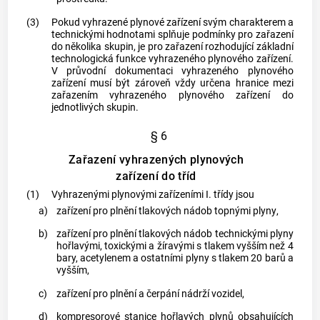
(3)
Pokud vyhrazené plynové zařízení svým charakterem a
technickými hodnotami splňuje podmínky pro zařazení
do několika skupin, je pro zařazení rozhodující základní
technologická funkce vyhrazeného plynového zařízení.
V
průvodní dokumentaci
vyhrazeného plynového
zařízení musí být zároveň vždy určena hranice mezi
zařazením vyhrazeného plynového zařízení do
jednotlivých skupin.
§ 6
Zařazení vyhrazených plynových
zařízení do tříd
(1)
Vyhrazenými plynovými zařízeními I. třídy jsou
a)
zařízení pro plnění tlakových nádob topnými
plyny
,
b)
zařízení pro plnění tlakových nádob technickými
plyny
hořlavými, toxickými a žíravými s tlakem vyšším než 4
bary, acetylenem a ostatními
plyny
s tlakem 20 barů a
vyšším,
c)
zařízení pro plnění a čerpání nádrží vozidel,
d)
kompresorové stanice hořlavých
plynů
obsahujících