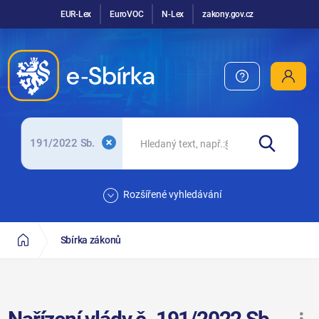
EUR-Lex
EuroVOC
N-Lex
zakony.gov.cz
191/2022 Sb.
Rozšířené vyhledávání
Sbírka zákonů