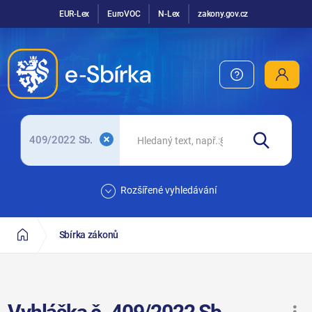
EUR-Lex
EuroVOC
N-Lex
zakony.gov.cz
409/2022 Sb.
Rozšířené vyhledávání
Sbírka zákonů