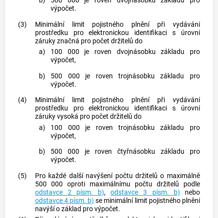
b)
500 000 je roven dvojnásobku základu pro
výpočet.
(3)
Minimální limit pojistného plnění při vydávání
prostředku pro elektronickou identifikaci s úrovní
záruky značná pro počet držitelů do
a)
100 000 je roven dvojnásobku základu pro
výpočet,
b)
500 000 je roven trojnásobku základu pro
výpočet.
(4)
Minimální limit pojistného plnění při vydávání
prostředku pro elektronickou identifikaci s úrovní
záruky vysoká pro počet držitelů do
a)
100 000 je roven trojnásobku základu pro
výpočet,
b)
500 000 je roven čtyřnásobku základu pro
výpočet.
(5)
Pro každé další navýšení počtu držitelů o maximálně
500 000 oproti maximálnímu počtu držitelů podle
odstavce 2 písm. b)
,
odstavce 3 písm. b)
nebo
odstavce 4 písm. b)
se minimální limit pojistného plnění
navýší o základ pro výpočet.