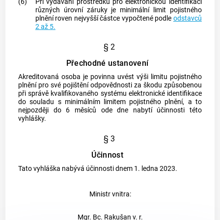
(6)
Při vydávání prostředků pro elektronickou identifikaci
různých úrovní záruky je minimální limit pojistného
plnění roven nejvyšší částce vypočtené podle
odstavců
2 až 5.
§ 2
Přechodné ustanovení
Akreditovaná osoba je povinna uvést výši limitu pojistného
plnění pro své pojištění odpovědnosti za škodu způsobenou
při správě
kvalifikovaného systému
elektronické identifikace
do souladu s minimálním limitem pojistného plnění, a to
nejpozději do 6 měsíců ode dne nabytí účinnosti této
vyhlášky.
§ 3
Účinnost
Tato vyhláška nabývá účinnosti dnem 1. ledna 2023.
Ministr vnitra:
Mgr. Bc. Rakušan v. r.