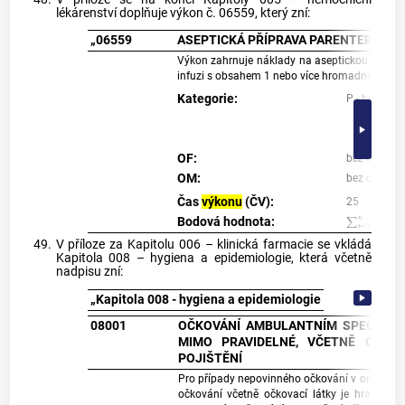
lékárenství doplňuje výkon č. 06559, který zní:
„06559
ASEPTICKÁ PŘÍPRAVA PARENTERÁLNÍ 
Výkon zahrnuje náklady na aseptickou přípravu 
infuzi s obsahem 1 nebo více hromadně vyrábě
Kategorie:
P - hrazen p
OF:
bez omezen
OM:
bez omezen
Čas
výkonu
(ČV):
25
∑
i
=
1
n
(
I
i
*
M
S
Bodová hodnota:
49.
V příloze za Kapitolu 006 – klinická farmacie se vkládá
Kapitola 008 – hygiena a epidemiologie, která včetně
nadpisu zní:
„Kapitola 008 - hygiena a epidemiologie
08001
OČKOVÁNÍ AMBULANTNÍM SPECIALIS
MIMO PRAVIDELNÉ, VČETNĚ OČKO
POJIŠTĚNÍ
Pro případy nepovinného očkování v ordinaci a
očkování včetně očkovací látky je hrazeno z