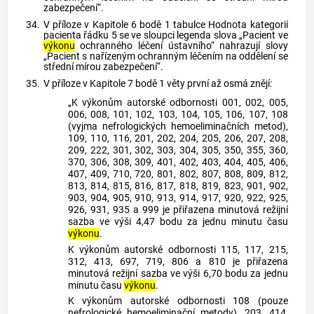
zabezpečení“.
34.
V příloze v Kapitole 6 bodě 1 tabulce Hodnota kategorií
pacienta řádku 5 se ve sloupci legenda slova „Pacient ve
výkonu
ochranného léčení ústavního“ nahrazují slovy
„Pacient s nařízeným ochranným léčením na oddělení se
střední mírou zabezpečení“.
35.
V příloze v Kapitole 7 bodě 1 věty první až osmá znějí:
„K výkonům autorské odbornosti 001, 002, 005,
006, 008, 101, 102, 103, 104, 105, 106, 107, 108
(vyjma nefrologických hemoeliminačních metod),
109, 110, 116, 201, 202, 204, 205, 206, 207, 208,
209, 222, 301, 302, 303, 304, 305, 350, 355, 360,
370, 306, 308, 309, 401, 402, 403, 404, 405, 406,
407, 409, 710, 720, 801, 802, 807, 808, 809, 812,
813, 814, 815, 816, 817, 818, 819, 823, 901, 902,
903, 904, 905, 910, 913, 914, 917, 920, 922, 925,
926, 931, 935 a 999 je přiřazena minutová režijní
sazba ve výši 4,47 bodu za jednu minutu času
výkonu
.
K výkonům autorské odbornosti 115, 117, 215,
312, 413, 697, 719, 806 a 810 je přiřazena
minutová režijní sazba ve výši 6,70 bodu za jednu
minutu času
výkonu
.
K výkonům autorské odbornosti 108 (pouze
nefrologické hemoeliminační metody), 203, 414,