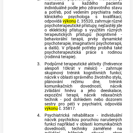
nastavená u každého pacienta
individuálně podle jeho zdravotního stavu
a potřeb, pod vedením psychiatra nebo
klinického psychologa s kvalifikací,
odpovídá
výkonu
č. 35520, zahrnuje různé
psychoterapeutické přístupy, nejčastěji jde
o eklektický přístup s využitím různých
terapeutických přístupů (kognitivně -
behaviorální terapii, prvky dynamické
psychoterapie, imaginativní psychoterapii,
a další). V případě potřeby probíhá také
psychoterapeutická práce s rodinou
(rodinná terapie).
3.
Podpůrné terapeutické aktivity (frekvence
alespoň 10krát v měsíci) - zahrnuje
skupinový trénink kognitivních funkcí,
nácvik v oblasti správného životního stylu,
plánování režimu dne, trénink
komunikačních dovedností, nácvik
zvládání hněvu a jeho deeskalace,
expoziční terapii, nácvik relaxačních
technik - pod dohledem nebo dozorem
sestry pro péči v psychiatrii, odpovídá
výkonu
č. 35817.
4.
Psychiatrická rehabilitace - individuální
nácvik psychickou poruchou narušených
funkcí například v oblasti komunikačních
dovedností, techniky zaměřené na