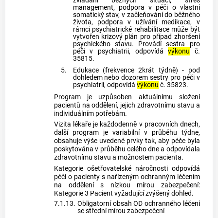
zvládání běžných situací, stres
management, podpora v péči o vlastní
somatický stav, v začleňování do běžného
života, podpora v užívání medikace, v
rámci psychiatrické rehabilitace může být
vytvořen krizový plán pro případ zhoršení
psychického stavu. Provádí sestra pro
péči v psychiatrii, odpovídá
výkonu
č.
35815.
5.
Edukace (frekvence 2krát týdně) - pod
dohledem nebo dozorem sestry pro péči v
psychiatrii, odpovídá
výkonu
č. 35823.
Program je uzpůsoben aktuálnímu složení
pacientů na oddělení, jejich zdravotnímu stavu a
individuálním potřebám.
Vizita lékaře je každodenně v pracovních dnech,
další program je variabilní v průběhu týdne,
obsahuje výše uvedené prvky tak, aby péče byla
poskytována v průběhu celého dne a odpovídala
zdravotnímu stavu a možnostem pacienta.
Kategorie ošetřovatelské náročnosti odpovídá
péči o pacienty s nařízeným ochranným léčením
na oddělení s nízkou mírou zabezpečení:
Kategorie 3 Pacient vyžadující zvýšený dohled.
7.1.13.
Obligatorní obsah OD ochranného léčení
se střední mírou zabezpečení