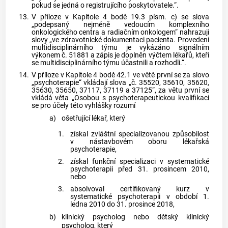
pokud se jedná o registrujícího poskytovatele.“.
13.
V příloze v Kapitole 4 bodě 19.3 písm. c) se slova
„podepsaný nejméně vedoucím komplexního
onkologického centra a radiačním onkologem“ nahrazují
slovy „ve zdravotnické dokumentaci pacienta. Provedení
multidisciplinárního týmu je vykázáno signálním
výkonem č. 51881 a zápis je doplněn výčtem lékařů, kteří
se multidisciplinárního týmu účastnili a rozhodli.“.
14.
V příloze v Kapitole 4 bodě 42.1 ve větě první se za slovo
„psychoterapie“ vkládají slova „č. 35520, 35610, 35620,
35630, 35650, 37117, 37119 a 37125“, za větu první se
vkládá věta „Osobou s psychoterapeutickou kvalifikací
se pro účely této vyhlášky rozumí
a)
ošetřující lékař, který
1.
získal zvláštní specializovanou způsobilost
v nástavbovém oboru lékařská
psychoterapie,
2.
získal funkční specializaci v systematické
psychoterapii před 31. prosincem 2010,
nebo
3.
absolvoval certifikovaný kurz v
systematické psychoterapii v období 1.
ledna 2010 do 31. prosince 2018,
b)
klinický psycholog nebo dětský klinický
psycholog, který