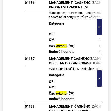
01136
MANAGEMENT ČASNÉHO ZÁCHYTU A
PROGRAMU PACIENTEM
Management screeningu aneurysmatu abd
abdominální aorty u mužů ve věkové skupině 6
Kategorie:
P - hraze
OF:
1/život
OM:
A - pouz
Čas
výkonu
(ČV):
10
∑
i
=
1
n
(
I
i
*
Bodová hodnota:
01137
MANAGEMENT ČASNÉHO ZÁCHYTU ANE
ODESLÁN DO KARDIOVASKULÁRNÍHO 
Výkon signalizující pozitivní nález na screen
Kategorie:
P - h
OF:
1/živ
OM:
A - p
Čas
výkonu
(ČV):
0
∑
i
=
1
n
Bodová hodnota:
01138
MANAGEMENT ČASNÉHO ZÁCHYTU AN
NÁSLEDNÉHO SLEDOVÁNÍ