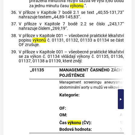
přiřazena minutová režijní sazba ve výši 5,60 bodu
za jednu minutu času
výkonu
.“.
36.
V příloze v Kapitole 7 bodě 2.1 se text „40,55-131,73“
nahrazuje textem „44,89-145,83“.
37.
V příloze v Kapitole 7 bodě 2.2 se číslo „243,17“
nahrazuje číslem „269,19“.
38.
V příloze v Kapitole 001 – všeobecné praktické lékařství
popisu
výkonů
č. 01131, 01132, 01133 a 01134 se část
OF zrušuje.
39.
V příloze v Kapitole 001 – všeobecné praktické lékařství
se za výkon č. 01134 vkládají výkony č. 01135, 01136,
01137, 01138 a 01139, které znějí:
„01135
MANAGEMENT ČASNÉHO ZÁCHYTU AN
POJIŠTĚNCE
Management screeningu aneurysmatu abd
abdominální aorty u mužů ve věkové skupině 6
Kategorie:
P - hraze
OF:
1/život
OM:
A - pouz
Čas
výkonu
(ČV):
15
∑
i
=
1
n
(
I
i
*
Bodová hodnota: