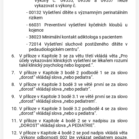
Výkony č. 09555, 09556 a 09557 nelze
vykazovat s výkony č.
-
00132 Vyšetření dítěte s významným perinatálním
rizikem
-
66031 Preventivní vyšetření kyčelních kloubů u
kojence
-
38023 Minimální kontakt adiktologa s pacientem
-
72014 Vyšetření sluchově postiženého dítěte v
pedaudiologickém centru“.
6.
V příloze v Kapitole 3 se za větu třetí vkládá věta „Pro
účely vykazování klinických vyšetření se lékařem rozumí
také klinický psycholog nebo logoped.“.
7.
V příloze v Kapitole 3 bodě 2 podbodě 1 se za slovo
„dorost“ vkládají slova „nebo pediatra“.
8.
V příloze v Kapitole 3 bodě 3 ve větě první se za slovo
„dorost“ vkládají slova „nebo pediatr“.
9.
V příloze v Kapitole 3 bodě 3.1 ve větě první se za slovo
„dorost“ vkládají slova „nebo pediatrem“.
10.
V příloze v Kapitole 3 bodě 3.2 podbodě 4 se za slovo
„dorost“ vkládají slova „nebo u pediatra“.
11.
V příloze v Kapitole 4 bodě 2 se v nadpisu za slovo
„DOROST“ vkládají slova „A PEDIATRIE“.
12.
V příloze v Kapitole 4 bodě 2 se pod nadpis vkládá věta
„Výkony odbornosti 002 lze vykázat pediatrem pouze,