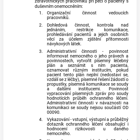
zdravotnických pracovníků při péči o pacienty s
duševním onemocněním:
1.
Organizační činnost vedoucích
pracovníků.
2.
Dohledová činnost, kontrola nad
jednáním, restrikce komunikace,
prohledávání pacientů a jejich osobních
věcí za účelem zjištění přítomnosti
návykových látek.
3.
Administrativní činnosti - povinnost
informovat nemocného o jeho právech a
povinnostech, vytvořit písemný léčebný
plán a seznámit s ním pacienta,
oznamovat různým institucím, pokud
pacient tento plán neplní (nedostaví se,
vzdálí se z léčby), písemné řešení žádostí o
propustky, písemná komunikace se soudy
a dalšími institucemi. Povinnost
vypracování písemných zpráv pro soudy
hodnotících průběh ochranného léčení.
Administrativní činnosti v návaznosti na
komunikaci se soudy nejsou součástí OD
00090.
4.
Vykazování - vstupní, výstupní a průběžný
dotazník ochranného léčení obsahující i
hodnocení rizikovosti u daného
nemocného.