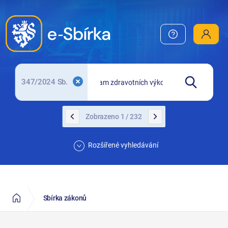
EUR-Lex
EuroVOC
N-Lex
zakony.gov.cz
347/2024 Sb.
Zobrazeno 1 / 232
Rozšířené vyhledávání
Sbírka zákonů