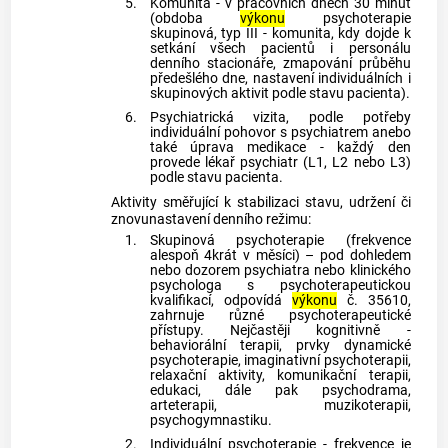
5.
Komunita - v pracovních dnech 30 minut
(obdoba
výkonu
psychoterapie
skupinová, typ III - komunita, kdy dojde k
setkání všech pacientů i personálu
denního stacionáře, zmapování průběhu
předešlého dne, nastavení individuálních i
skupinových aktivit podle stavu pacienta).
6.
Psychiatrická vizita, podle potřeby
individuální pohovor s psychiatrem anebo
také úprava medikace - každý den
provede lékař psychiatr (L1, L2 nebo L3)
podle stavu pacienta.
Aktivity směřující k stabilizaci stavu, udržení či
znovunastavení denního režimu:
1.
Skupinová psychoterapie (frekvence
alespoň 4krát v měsíci) – pod dohledem
nebo dozorem psychiatra nebo klinického
psychologa s psychoterapeutickou
kvalifikací, odpovídá
výkonu
č. 35610,
zahrnuje různé psychoterapeutické
přístupy. Nejčastěji kognitivně -
behaviorální terapii, prvky dynamické
psychoterapie, imaginativní psychoterapii,
relaxační aktivity, komunikační terapii,
edukaci, dále pak psychodrama,
arteterapii, muzikoterapii,
psychogymnastiku.
2.
Individuální psychoterapie - frekvence je