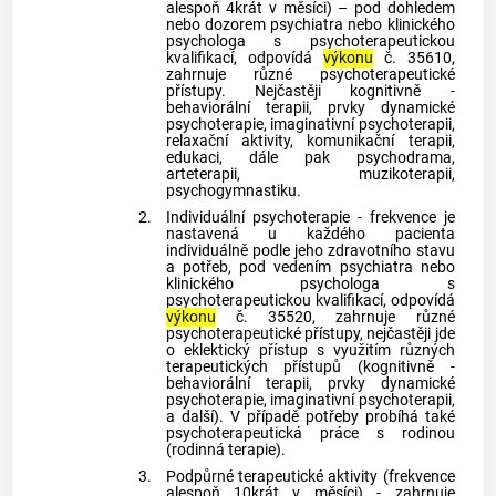
alespoň 4krát v měsíci) – pod dohledem
nebo dozorem psychiatra nebo klinického
psychologa s psychoterapeutickou
kvalifikací, odpovídá
výkonu
č. 35610,
zahrnuje různé psychoterapeutické
přístupy. Nejčastěji kognitivně -
behaviorální terapii, prvky dynamické
psychoterapie, imaginativní psychoterapii,
relaxační aktivity, komunikační terapii,
edukaci, dále pak psychodrama,
arteterapii, muzikoterapii,
psychogymnastiku.
2.
Individuální psychoterapie - frekvence je
nastavená u každého pacienta
individuálně podle jeho zdravotního stavu
a potřeb, pod vedením psychiatra nebo
klinického psychologa s
psychoterapeutickou kvalifikací, odpovídá
výkonu
č. 35520, zahrnuje různé
psychoterapeutické přístupy, nejčastěji jde
o eklektický přístup s využitím různých
terapeutických přístupů (kognitivně -
behaviorální terapii, prvky dynamické
psychoterapie, imaginativní psychoterapii,
a další). V případě potřeby probíhá také
psychoterapeutická práce s rodinou
(rodinná terapie).
3.
Podpůrné terapeutické aktivity (frekvence
alespoň 10krát v měsíci) - zahrnuje