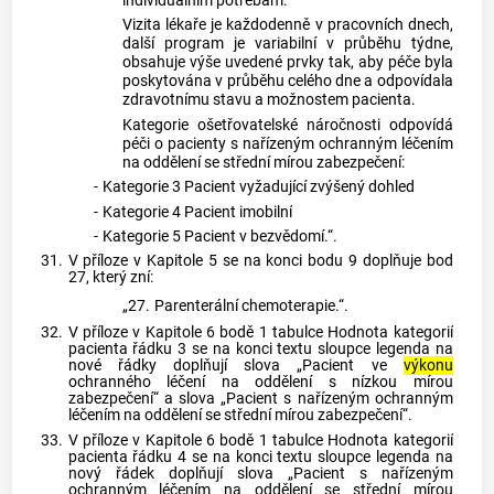
individuálním potřebám.
Vizita lékaře je každodenně v pracovních dnech,
další program je variabilní v průběhu týdne,
obsahuje výše uvedené prvky tak, aby péče byla
poskytována v průběhu celého dne a odpovídala
zdravotnímu stavu a možnostem pacienta.
Kategorie ošetřovatelské náročnosti odpovídá
péči o pacienty s nařízeným ochranným léčením
na oddělení se střední mírou zabezpečení:
-
Kategorie 3 Pacient vyžadující zvýšený dohled
-
Kategorie 4 Pacient imobilní
-
Kategorie 5 Pacient v bezvědomí.“.
31.
V příloze v Kapitole 5 se na konci bodu 9 doplňuje bod
27, který zní:
„27.
Parenterální chemoterapie.“.
32.
V příloze v Kapitole 6 bodě 1 tabulce Hodnota kategorií
pacienta řádku 3 se na konci textu sloupce legenda na
nové řádky doplňují slova „Pacient ve
výkonu
ochranného léčení na oddělení s nízkou mírou
zabezpečení“ a slova „Pacient s nařízeným ochranným
léčením na oddělení se střední mírou zabezpečení“.
33.
V příloze v Kapitole 6 bodě 1 tabulce Hodnota kategorií
pacienta řádku 4 se na konci textu sloupce legenda na
nový řádek doplňují slova „Pacient s nařízeným
ochranným léčením na oddělení se střední mírou