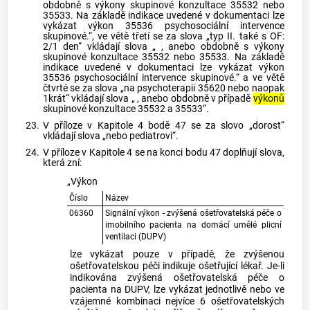
obdobně s výkony skupinové konzultace 35532 nebo
35533. Na základě indikace uvedené v dokumentaci lze
vykázat výkon 35536 psychosociální intervence
skupinové.“, ve větě třetí se za slova „typ II. také s OF:
2/1 den“ vkládají slova „ , anebo obdobně s výkony
skupinové konzultace 35532 nebo 35533. Na základě
indikace uvedené v dokumentaci lze vykázat výkon
35536 psychosociální intervence skupinové.“ a ve větě
čtvrté se za slova „na psychoterapii 35620 nebo naopak
1krát“ vkládají slova „ , anebo obdobně v případě
výkonů
skupinové konzultace 35532 a 35533“.
23.
V příloze v Kapitole 4 bodě 47 se za slovo „dorost“
vkládají slova „nebo pediatrovi“.
24.
V příloze v Kapitole 4 se na konci bodu 47 doplňují slova,
která zní:
„Výkon
Číslo
Název
06360
Signální výkon - zvýšená ošetřovatelská péče o
imobilního pacienta na domácí umělé plicní
ventilaci (DUPV)
lze vykázat pouze v případě, že zvýšenou
ošetřovatelskou péči indikuje ošetřující lékař. Je-li
indikována zvýšená ošetřovatelská péče o
pacienta na DUPV, lze vykázat jednotlivě nebo ve
vzájemné kombinaci nejvíce 6 ošetřovatelských