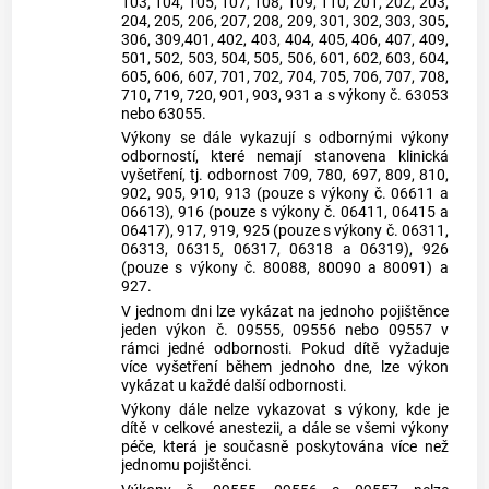
103, 104, 105, 107, 108, 109, 110, 201, 202, 203,
204, 205, 206, 207, 208, 209, 301, 302, 303, 305,
306, 309,401, 402, 403, 404, 405, 406, 407, 409,
501, 502, 503, 504, 505, 506, 601, 602, 603, 604,
605, 606, 607, 701, 702, 704, 705, 706, 707, 708,
710, 719, 720, 901, 903, 931 a s výkony č. 63053
nebo 63055.
Výkony se dále vykazují s odbornými výkony
odborností, které nemají stanovena klinická
vyšetření, tj. odbornost 709, 780, 697, 809, 810,
902, 905, 910, 913 (pouze s výkony č. 06611 a
06613), 916 (pouze s výkony č. 06411, 06415 a
06417), 917, 919, 925 (pouze s výkony č. 06311,
06313, 06315, 06317, 06318 a 06319), 926
(pouze s výkony č. 80088, 80090 a 80091) a
927.
V jednom dni lze vykázat na jednoho pojištěnce
jeden výkon č. 09555, 09556 nebo 09557 v
rámci jedné odbornosti. Pokud dítě vyžaduje
více vyšetření během jednoho dne, lze výkon
vykázat u každé další odbornosti.
Výkony dále nelze vykazovat s výkony, kde je
dítě v celkové anestezii, a dále se všemi výkony
péče, která je současně poskytována více než
jednomu pojištěnci.