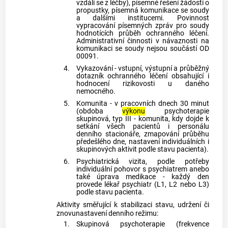
vzdálí se z léčby), písemné řešení žádostí o
propustky, písemná komunikace se soudy
a dalšími institucemi. Povinnost
vypracování písemných zpráv pro soudy
hodnotících průběh ochranného léčení.
Administrativní činnosti v návaznosti na
komunikaci se soudy nejsou součástí OD
00091.
4.
Vykazování - vstupní, výstupní a průběžný
dotazník ochranného léčení obsahující i
hodnocení rizikovosti u daného
nemocného.
5.
Komunita - v pracovních dnech 30 minut
(obdoba
výkonu
psychoterapie
skupinová, typ III - komunita, kdy dojde k
setkání všech pacientů i personálu
denního stacionáře, zmapování průběhu
předešlého dne, nastavení individuálních i
skupinových aktivit podle stavu pacienta).
6.
Psychiatrická vizita, podle potřeby
individuální pohovor s psychiatrem anebo
také úprava medikace - každý den
provede lékař psychiatr (L1, L2 nebo L3)
podle stavu pacienta.
Aktivity směřující k stabilizaci stavu, udržení či
znovunastavení denního režimu:
1.
Skupinová psychoterapie (frekvence