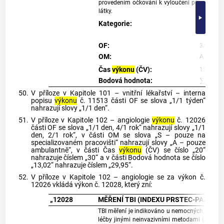
provedením očkování k vyloučení případné kon
látky.
Kategorie:
P - hraze
OF:
3/1 den
OM:
A - pouz
Čas
výkonu
(ČV):
15
∑
i
=
1
n
(
I
i
*
Bodová hodnota:
50.
V příloze v Kapitole 101 – vnitřní lékařství – interna
popisu
výkonu
č. 11513 části OF se slova „1/1 týden“
nahrazují slovy „1/1 den“.
51.
V příloze v Kapitole 102 – angiologie
výkonu
č. 12026
části OF se slova „1/1 den, 4/1 rok“ nahrazují slovy „1/1
den, 2/1 rok“, v části OM se slova „S – pouze na
specializovaném pracovišti“ nahrazují slovy „A – pouze
ambulantně“, v části Čas
výkonu
(ČV) se číslo „20“
nahrazuje číslem „30“ a v části Bodová hodnota se číslo
„13,02“ nahrazuje číslem „29,95“.
52.
V příloze v Kapitole 102 – angiologie se za výkon č.
12026 vkládá výkon č. 12028, který zní:
„12028
MĚŘENÍ TBI (INDEXU PRSTEC-PAŽE) 
TBI měření je indikováno u nemocných, kde nelze
léčby jinými neinvazivními metodami (ABI - m