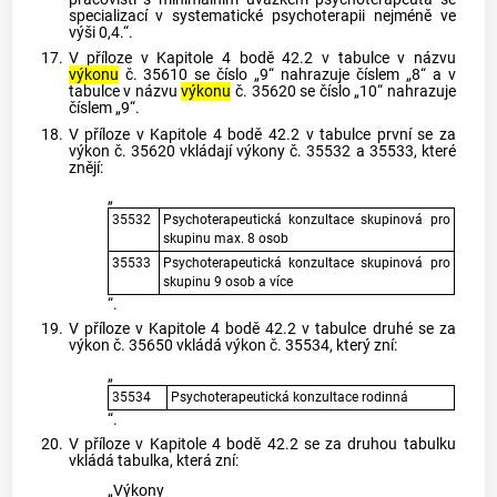
specializací v systematické psychoterapii nejméně ve
výši 0,4.“.
17.
V příloze v Kapitole 4 bodě 42.2 v tabulce v názvu
výkonu
č. 35610 se číslo „9“ nahrazuje číslem „8“ a v
tabulce v názvu
výkonu
č. 35620 se číslo „10“ nahrazuje
číslem „9“.
18.
V příloze v Kapitole 4 bodě 42.2 v tabulce první se za
výkon č. 35620 vkládají výkony č. 35532 a 35533, které
znějí:
„
35532
Psychoterapeutická konzultace skupinová pro
skupinu max. 8 osob
35533
Psychoterapeutická konzultace skupinová pro
skupinu 9 osob a více
“.
19.
V příloze v Kapitole 4 bodě 42.2 v tabulce druhé se za
výkon č. 35650 vkládá výkon č. 35534, který zní:
„
35534
Psychoterapeutická konzultace rodinná
“.
20.
V příloze v Kapitole 4 bodě 42.2 se za druhou tabulku
vkládá tabulka, která zní:
„Výkony