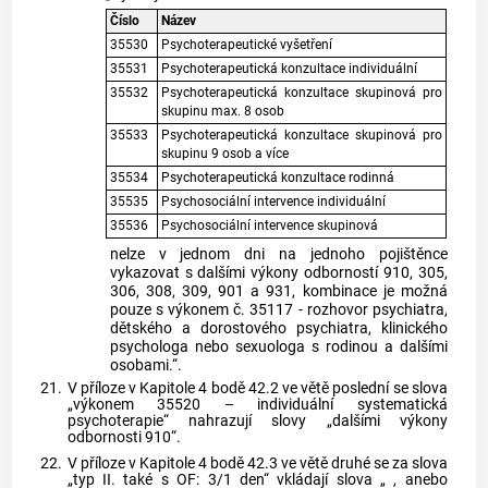
Číslo
Název
35530
Psychoterapeutické vyšetření
35531
Psychoterapeutická konzultace individuální
35532
Psychoterapeutická konzultace skupinová pro
skupinu max. 8 osob
35533
Psychoterapeutická konzultace skupinová pro
skupinu 9 osob a více
35534
Psychoterapeutická konzultace rodinná
35535
Psychosociální intervence individuální
35536
Psychosociální intervence skupinová
nelze v jednom dni na jednoho pojištěnce
vykazovat s dalšími výkony odborností 910, 305,
306, 308, 309, 901 a 931, kombinace je možná
pouze s výkonem č. 35117 - rozhovor psychiatra,
dětského a dorostového psychiatra, klinického
psychologa nebo sexuologa s rodinou a dalšími
osobami.“.
21.
V příloze v Kapitole 4 bodě 42.2 ve větě poslední se slova
„výkonem 35520 – individuální systematická
psychoterapie“ nahrazují slovy „dalšími výkony
odbornosti 910“.
22.
V příloze v Kapitole 4 bodě 42.3 ve větě druhé se za slova
„typ II. také s OF: 3/1 den“ vkládají slova „ , anebo