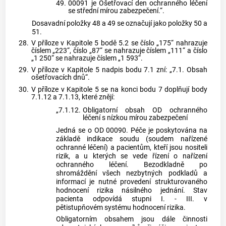
49.
00091 je Ošetřovací den ochranného léčení
se střední mírou zabezpečení.“.
Dosavadní položky 48 a 49 se označují jako položky 50 a
51.
28.
V příloze v Kapitole 5 bodě 5.2 se číslo „175“ nahrazuje
číslem „223“, číslo „87“ se nahrazuje číslem „111“ a číslo
„1 250“ se nahrazuje číslem „1 593“.
29.
V příloze v Kapitole 5 nadpis bodu 7.1 zní: „7.1. Obsah
ošetřovacích dnů“.
30.
V příloze v Kapitole 5 se na konci bodu 7 doplňují body
7.1.12 a 7.1.13, které znějí:
„7.1.12.
Obligatorní obsah OD ochranného
léčení s nízkou mírou zabezpečení
Jedná se o OD 00090. Péče je poskytována na
základě indikace soudu (soudem nařízené
ochranné léčení) a pacientům, kteří jsou nositeli
rizik, a u kterých se vede řízení o nařízení
ochranného léčení. Bezodkladně po
shromáždění všech nezbytných podkladů a
informací je nutné provedení strukturovaného
hodnocení rizika násilného jednání. Stav
pacienta odpovídá stupni I. - III. v
pětistupňovém systému hodnocení rizika.
Obligatorním obsahem jsou dále činnosti