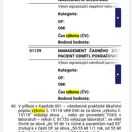
Výkon signalizující negativní nález na screen
Kategorie:
P - hr
OF:
1/živ
OM:
A - p
Čas
výkonu
(ČV):
0
∑
i
=
1
n
Bodová hodnota:
01139
MANAGEMENT ČASNÉHO ZÁCHYTU A
PACIENT ODMÍTL POKRAČOVAT V PR
Výkon signalizující odmítnutí pacienta pokr
Kategorie:
P - hr
OF:
1/živo
OM:
A - po
Čas
výkonu
(ČV):
0
∑
i
=
1
n
(
Bodová hodnota:
40.
V příloze v Kapitole 001 – všeobecné praktické lékařství
popisu
výkonu
č. 15118 větě třetí se za slova „výkonu č.
15119“ vkládají slova „ , nebo po provedení TOKS v
laboratoři – výkon č. 81733 vykazuje laboratoř.“, ve větě
čtvrté se slova „do 55 let 1x ročně a pacientům nad 55“
zrušují a v části OF se slova „50-55 let 1/1 rok, od 55 let