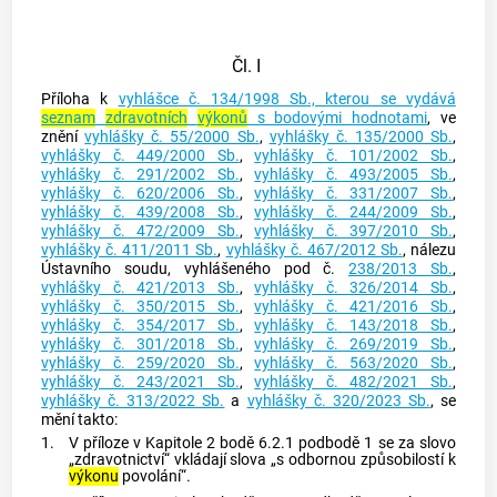
Čl. I
Příloha k
vyhlášce č. 134/1998 Sb., kterou se vydává
seznam
zdravotních
výkonů
s bodovými hodnotami
, ve
znění
vyhlášky č. 55/2000 Sb.
,
vyhlášky č. 135/2000 Sb.
,
vyhlášky č. 449/2000 Sb.
,
vyhlášky č. 101/2002 Sb.
,
vyhlášky č. 291/2002 Sb.
,
vyhlášky č. 493/2005 Sb.
,
vyhlášky č. 620/2006 Sb.
,
vyhlášky č. 331/2007 Sb.
,
vyhlášky č. 439/2008 Sb.
,
vyhlášky č. 244/2009 Sb.
,
vyhlášky č. 472/2009 Sb.
,
vyhlášky č. 397/2010 Sb.
,
vyhlášky č. 411/2011 Sb.
,
vyhlášky č. 467/2012 Sb.
, nálezu
Ústavního soudu, vyhlášeného pod č.
238/2013 Sb.
,
vyhlášky č. 421/2013 Sb.
,
vyhlášky č. 326/2014 Sb.
,
vyhlášky č. 350/2015 Sb.
,
vyhlášky č. 421/2016 Sb.
,
vyhlášky č. 354/2017 Sb.
,
vyhlášky č. 143/2018 Sb.
,
vyhlášky č. 301/2018 Sb.
,
vyhlášky č. 269/2019 Sb.
,
vyhlášky č. 259/2020 Sb.
,
vyhlášky č. 563/2020 Sb.
,
vyhlášky č. 243/2021 Sb.
,
vyhlášky č. 482/2021 Sb.
,
vyhlášky č. 313/2022 Sb.
a
vyhlášky č. 320/2023 Sb.
, se
mění takto:
1.
V příloze v Kapitole 2 bodě 6.2.1 podbodě 1 se za slovo
„zdravotnictví“ vkládají slova „s odbornou způsobilostí k
výkonu
povolání“.