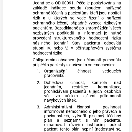
Jedná se o OD 00091. Péče je poskytována na
základě indikace soudu (soudem nařízené
ochranné léčení) a pacientům, kteří jsou nositeli
rizik a u kterých se vede řízení o nařízení
ochranného léčení, případně vysoce rizikovým
pacientům. Bezodkladně po shromáždění všech
nezbytných podkladů a informací je nutné
provedení strukturovaného hodnocení rizika
násilného jednání. Stav pacienta odpovídá
stupni IV. nebo V. v pětistupňovém systému
hodnocení rizika.
Obligatorním obsahem jsou činnosti personálu
při péči o pacienty s duševním onemocněním:
1.
Organizační činnost vedoucích
pracovníků.
2.
Dohledová činnost, kontrola nad
jednáním, restrikce komunikace,
prohledávání pacientů a jejich osobních
věcí za účelem zjištění přítomnosti
návykových látek.
3.
Administrativní činnosti - povinnost
informovat nemocného o jeho právech a
povinnostech, vytvořit písemný léčebný
plán a seznámit s ním pacienta,
oznamovat různým institucím, pokud
pacient tento plán neplní (nedostaví se,