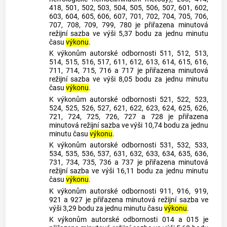
418, 501, 502, 503, 504, 505, 506, 507, 601, 602,
603, 604, 605, 606, 607, 701, 702, 704, 705, 706,
707, 708, 709, 799, 780 je přiřazena minutová
režijní sazba ve výši 5,37 bodu za jednu minutu
času
výkonu
.
K výkonům autorské odbornosti 511, 512, 513,
514, 515, 516, 517, 611, 612, 613, 614, 615, 616,
711, 714, 715, 716 a 717 je přiřazena minutová
režijní sazba ve výši 8,05 bodu za jednu minutu
času
výkonu
.
K výkonům autorské odbornosti 521, 522, 523,
524, 525, 526, 527, 621, 622, 623, 624, 625, 626,
721, 724, 725, 726, 727 a 728 je přiřazena
minutová režijní sazba ve výši 10,74 bodu za jednu
minutu času
výkonu
.
K výkonům autorské odbornosti 531, 532, 533,
534, 535, 536, 537, 631, 632, 633, 634, 635, 636,
731, 734, 735, 736 a 737 je přiřazena minutová
režijní sazba ve výši 16,11 bodu za jednu minutu
času
výkonu
.
K výkonům autorské odbornosti 911, 916, 919,
921 a 927 je přiřazena minutová režijní sazba ve
výši 3,29 bodu za jednu minutu času
výkonu
.
K výkonům autorské odbornosti 014 a 015 je