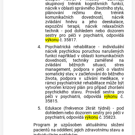
skupinový trénink kognitivních funkcí,
nácvik v oblasti správného životního stylu,
plánování režimu dne, trénink
komunikačních dovedností, nácvik
zvládání hněvu a jeho deeskalace,
expoziční terapii, nácvik relaxačních
technik - pod dohledem nebo dozorem
sestry pro péči v psychiatrii, odpovídá
výkonu
č. 35817.
4.
Psychiatrická rehabilitace - individuální
nácvik psychickou poruchou narušených
funkcí například v oblasti komunikačních
dovedností, techniky zaměřené na
zvládání běžných situací, stres
management, podpora v péči o vlastní
somatický stav, v začleňování do běžného
života, podpora v užívání medikace, v
rámci psychiatrické rehabilitace může být
vytvořen krizový plán pro případ zhoršení
psychického stavu. Provádí sestra pro
péči v psychiatrii, odpovídá
výkonu
č.
35815.
5.
Edukace (frekvence 2krát týdně) - pod
dohledem nebo dozorem sestry pro péči v
psychiatrii, odpovídá
výkonu
č. 35823.
Program je uzpůsoben aktuálnímu složení
pacientů na oddělení, jejich zdravotnímu stavu a