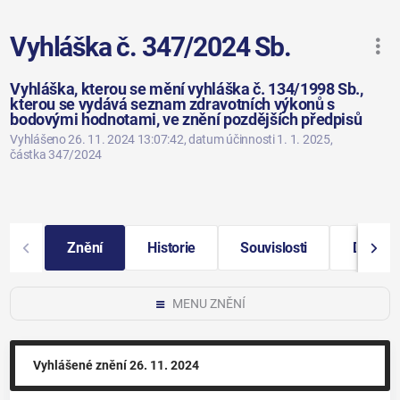
Vyhláška č. 347/2024 Sb.
Vyhláška, kterou se mění vyhláška č. 134/1998 Sb.,
kterou se vydává seznam zdravotních výkonů s
bodovými hodnotami, ve znění pozdějších předpisů
Vyhlášeno 26. 11. 2024 13:07:42
, datum účinnosti 1. 1. 2025
,
částka 347/2024
Znění
Historie
Souvislosti
Další i
MENU ZNĚNÍ
Vyhlášené znění
26. 11. 2024