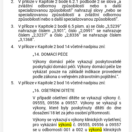
2.
V příloze v Kapitole 2 bodě 6.2.1 podbodě 2 se slova „a
zvláštní odbornou způsobilostí nebo s další
specializovanou způsobilostí“ nahrazují slovy „nebo se
specializovanou způsobilostí a zvláštní odbornou
způsobilostí nebo s další specializovanou způsobilostí“.
3.
V příloze v Kapitole 2 bodě 6.5 písm. a) se číslo „3,5239“
nahrazuje číslem „3,901“, číslo „2,0991“ se nahrazuje
číslem „2,3237“ a číslo „2,8336“ se nahrazuje číslem
„3,1368“.
4.
V příloze v Kapitole 2 bod 14 včetně nadpisu zní:
„14.
DOMÁCÍ PÉČE
Výkony domácí péče vykazují poskytovatelé
poskytující domácí péči. Výkony domácí péče lze
vykázat pouze na základě indikace provedené
podle zákona o veřejném zdravotním pojištění.“.
5.
V příloze v Kapitole 2 bod 16 včetně nadpisu zní:
„16.
OŠETŘENÍ DÍTĚTE
V případě ošetření dítěte se vykazují výkony č.
09555, 09556 a 09557. Výkony se vykazují s
výkony, které byly poskytnuty dítěti do dne
dosažení 18 let za jeho osobní přítomnosti.
Výkony se vykazují s výkony klinických vyšetření;
pro vykázání
výkonů
č. 09555, 09556 a 09557
se u odborností 001 a 002 u
výkonů
klinických