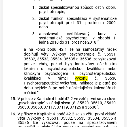
1.
získal specializovanou způsobilost v oboru
psychoterapie,
2.
získal funkční specializaci v systematické
psychoterapii před 31. prosincem 2009,
nebo
3.
absolvoval certifikovaný kurz v
systematické psychoterapii v období 1.
ledna 2010 do 31. prosince 2018.“
a na konci bodu 42.1 se na samostatný řádek
doplňují věty „Výkony psychoterapie č. 35531,
35532, 35533, 35534, 35535 a 35536 lze vykazovat
pouze tehdy, pokud byly indikovány ošetřujícím
lékařem s psychoterapeutickou kvalifikací nebo
klinickým psychologem s psychoterapeutickou
kvalifikací v rámci
výkonu
č. 35530
Psychoterapeutické vyšetření. Indikace je platná po
dobu nejdéle 3 po sobě následujících kalendářních
měsíců.“.
15.
V příloze v Kapitole 4 bodě 42.2 ve větě první se za slovo
„psychoterapie“ vkládají slova „č. 35520, 35610, 35620,
35630, 35650, 37117, 37119, 37125 a 35530“.
16.
V příloze v Kapitole 4 bodě 42.2 se za větu první vkládá
věta „Výkony č. 35531, 35532, 35533, 35534, 35535 a
35536 lze vykazovat pouze na specializovaném
pracovišti s minimálním úvazkem psychoterapeuta se