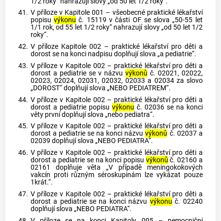
1/2 roky“ nahrazují slovy „od 50 let 1/2 roky“.
41.
V příloze v Kapitole 001 – všeobecné praktické lékařství
popisu
výkonu
č. 15119 v části OF se slova „50-55 let
1/1 rok, od 55 let 1/2 roky“ nahrazují slovy „od 50 let 1/2
roky“.
42.
V příloze Kapitole 002 – praktické lékařství pro děti a
dorost se na konci nadpisu doplňují slova „a pediatrie“.
43.
V příloze v Kapitole 002 – praktické lékařství pro děti a
dorost a pediatrie se v názvu
výkonů
č. 02021, 02022,
02023, 02024, 02031, 02032, 02033 a 02034 za slovo
„DOROST“ doplňují slova „NEBO PEDIATREM“.
44.
V příloze v Kapitole 002 – praktické lékařství pro děti a
dorost a pediatrie popisu
výkonu
č. 02036 se na konci
věty první doplňují slova „nebo pediatra“.
45.
V příloze v Kapitole 002 – praktické lékařství pro děti a
dorost a pediatrie se na konci názvu
výkonů
č. 02037 a
02039 doplňují slova „NEBO PEDIATRA“.
46.
V příloze v Kapitole 002 – praktické lékařství pro děti a
dorost a pediatrie se na konci popisu
výkonů
č. 02160 a
02161 doplňuje věta „V případě meningokokových
vakcín proti různým séroskupinám lze vykázat pouze
1krát.“.
47.
V příloze v Kapitole 002 – praktické lékařství pro děti a
dorost a pediatrie se na konci názvu
výkonu
č. 02240
doplňují slova „NEBO PEDIATRA“.
48.
V příloze se na konci Kapitoly 005 – nemocniční