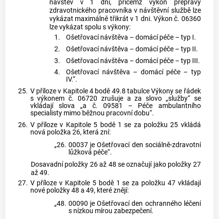
návštěv v 1 dni, přičemž výkon přepravy
zdravotnického pracovníka v návštěvní službě lze
vykázat maximálně třikrát v 1 dni. Výkon č. 06360
lze vykázat spolu s výkony:
1.
Ošetřovací návštěva – domácí péče – typ I.
2.
Ošetřovací návštěva – domácí péče – typ II.
3.
Ošetřovací návštěva – domácí péče – typ III.
4.
Ošetřovací návštěva – domácí péče – typ
IV.“.
25.
V příloze v Kapitole 4 bodě 49.8 tabulce Výkony se řádek
s výkonem č. 06720 zrušuje a za slovo „služby“ se
vkládají slova „a č. 09581 – Péče ambulantního
specialisty mimo běžnou pracovní dobu“.
26.
V příloze v Kapitole 5 bodě 1 se za položku 25 vkládá
nová položka 26, která zní:
„26.
00037 je Ošetřovací den sociálně-zdravotní
lůžková péče“.
Dosavadní položky 26 až 48 se označují jako položky 27
až 49.
27.
V příloze v Kapitole 5 bodě 1 se za položku 47 vkládají
nové položky 48 a 49, které znějí:
„48.
00090 je Ošetřovací den ochranného léčení
s nízkou mírou zabezpečení.