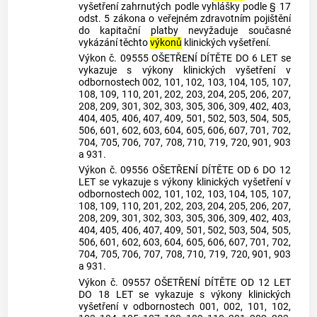
vyšetření zahrnutých podle vyhlášky podle § 17
odst. 5 zákona o veřejném zdravotním pojištění
do kapitační platby nevyžaduje současné
vykázání těchto
výkonů
klinických vyšetření.
Výkon č. 09555 OŠETŘENÍ DÍTĚTE DO 6 LET se
vykazuje s výkony klinických vyšetření v
odbornostech 002, 101, 102, 103, 104, 105, 107,
108, 109, 110, 201, 202, 203, 204, 205, 206, 207,
208, 209, 301, 302, 303, 305, 306, 309, 402, 403,
404, 405, 406, 407, 409, 501, 502, 503, 504, 505,
506, 601, 602, 603, 604, 605, 606, 607, 701, 702,
704, 705, 706, 707, 708, 710, 719, 720, 901, 903
a 931.
Výkon č. 09556 OŠETŘENÍ DÍTĚTE OD 6 DO 12
LET se vykazuje s výkony klinických vyšetření v
odbornostech 002, 101, 102, 103, 104, 105, 107,
108, 109, 110, 201, 202, 203, 204, 205, 206, 207,
208, 209, 301, 302, 303, 305, 306, 309, 402, 403,
404, 405, 406, 407, 409, 501, 502, 503, 504, 505,
506, 601, 602, 603, 604, 605, 606, 607, 701, 702,
704, 705, 706, 707, 708, 710, 719, 720, 901, 903
a 931.
Výkon č. 09557 OŠETŘENÍ DÍTĚTE OD 12 LET
DO 18 LET se vykazuje s výkony klinických
vyšetření v odbornostech 001, 002, 101, 102,