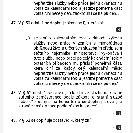
nepřetržité služby nebo práce jednu dvanáctinu
volna za kalendářní rok, a jestliže poměrná část
volna činí necelý den, zaokrouhlí se na půlden,“.
47.
V § 50 odst. 1 se doplňuje písmeno i), které zní:
„i)
15 dnů v kalendářním roce z důvodu výkonu
služby nebo práce v zemích s mimořádnou
obtížností života určených služebním předpisem
státního tajemníka ministerstva, vykonává-li
tuto službu nebo práci po celý kalendářní rok; v
ostatních případech mu přísluší poměrná část,
která činí za každý celý kalendářní měsíc
nepřetržité služby nebo práce jednu dvanáctinu
volna za kalendářní rok, a jestliže poměrná část
volna činí necelý den, zaokrouhlí se na půlden.“.
48.
V § 52 odst. 1 se slova „překážku ve službě na straně
státního zaměstnance podle zákona o státní službě
nebo o“ zrušují a na konci textu se doplňují slova „na
straně zaměstnance podle zákoníku práce“.
49.
V § 52 se doplňuje odstavec 4, který zní: