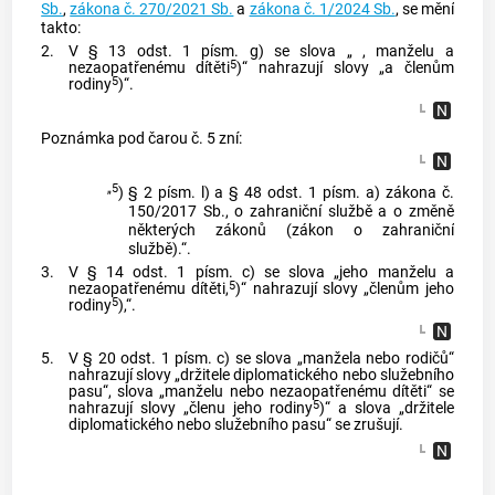
Sb.
,
zákona č. 270/2021 Sb.
a
zákona č. 1/2024 Sb.
, se mění
takto:
2.
V § 13 odst. 1 písm. g) se slova „ , manželu a
5
nezaopatřenému dítěti
)“ nahrazují slovy „a členům
5
rodiny
)“.
Poznámka pod čarou č. 5 zní:
„5
)
§ 2 písm. l) a § 48 odst. 1 písm. a) zákona č.
150/2017 Sb., o zahraniční službě a o změně
některých zákonů (zákon o zahraniční
službě).“.
3.
V § 14 odst. 1 písm. c) se slova „jeho manželu a
5
nezaopatřenému dítěti,
)“ nahrazují slovy „členům jeho
5
rodiny
),“.
5.
V § 20 odst. 1 písm. c) se slova „manžela nebo rodičů“
nahrazují slovy „držitele diplomatického nebo služebního
pasu“, slova „manželu nebo nezaopatřenému dítěti“ se
5
nahrazují slovy „členu jeho rodiny
)“ a slova „držitele
diplomatického nebo služebního pasu“ se zrušují.