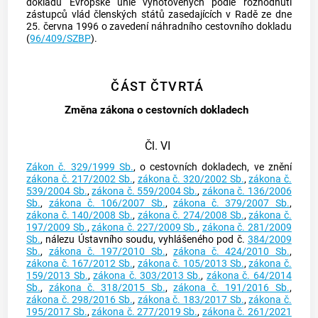
dokladů Evropské unie vyhotovených podle rozhodnutí
zástupců vlád členských států zasedajících v Radě ze dne
25. června 1996 o zavedení náhradního cestovního dokladu
(
96/409/SZBP
).
ČÁST ČTVRTÁ
Změna zákona o cestovních dokladech
Čl. VI
Zákon č. 329/1999 Sb.
, o cestovních dokladech, ve znění
zákona č. 217/2002 Sb.
,
zákona č. 320/2002 Sb.
,
zákona č.
539/2004 Sb.
,
zákona č. 559/2004 Sb.
,
zákona č. 136/2006
Sb.
,
zákona č. 106/2007 Sb.
,
zákona č. 379/2007 Sb.
,
zákona č. 140/2008 Sb.
,
zákona č. 274/2008 Sb.
,
zákona č.
197/2009 Sb.
,
zákona č. 227/2009 Sb.
,
zákona č. 281/2009
Sb.
, nálezu Ústavního soudu, vyhlášeného pod č.
384/2009
Sb.
,
zákona č. 197/2010 Sb.
,
zákona č. 424/2010 Sb.
,
zákona č. 167/2012 Sb.
,
zákona č. 105/2013 Sb.
,
zákona č.
159/2013 Sb.
,
zákona č. 303/2013 Sb.
,
zákona č. 64/2014
Sb.
,
zákona č. 318/2015 Sb.
,
zákona č. 191/2016 Sb.
,
zákona č. 298/2016 Sb.
,
zákona č. 183/2017 Sb.
,
zákona č.
195/2017 Sb.
,
zákona č. 277/2019 Sb.
,
zákona č. 261/2021