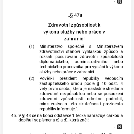
„§ 47a
Zdravotní způsobilost k
výkonu služby nebo práce v
zahraničí
(1)
Ministerstvo společně s Ministerstvem
zdravotnictví stanoví vyhláškou způsob a
rozsah posuzování zdravotní způsobilosti
diplomatického, administrativního nebo
technického pracovníka pro vyslání k výkonu
služby nebo práce v zahraničí.
(2)
Pověří-li prezident republiky vedoucím
zastupitelského úřadu podle § 10 odst. 4
věty první osobu, která je následně shledána
zdravotně nezpůsobilou nebo se posouzení
zdravotní způsobilosti odmítne podrobit,
ministerstvo o této skutečnosti prezidenta
republiky informuje.“.
45.
V § 48 se na konci odstavce 1 tečka nahrazuje čárkou a
doplňují se písmena c) a d), která znějí: