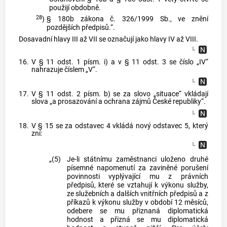
použijí obdobně.
28
)
§ 180b zákona č. 326/1999 Sb., ve znění
pozdějších předpisů.“.
Dosavadní hlavy III až VII se označují jako hlavy IV až VIII.
16.
V § 11 odst. 1 písm. i) a v § 11 odst. 3 se číslo „IV“
nahrazuje číslem „V“.
17.
V § 11 odst. 2 písm. b) se za slovo „situace“ vkládají
slova „a prosazování a ochrana zájmů České republiky“.
18.
V § 15 se za odstavec 4 vkládá nový odstavec 5, který
zní:
„(5)
Je-li státnímu zaměstnanci uloženo druhé
písemné napomenutí za zaviněné porušení
povinnosti vyplývající mu z právních
předpisů, které se vztahují k výkonu služby,
ze služebních a dalších vnitřních předpisů a z
příkazů k výkonu služby v období 12 měsíců,
odebere se mu přiznaná diplomatická
hodnost a přizná se mu diplomatická