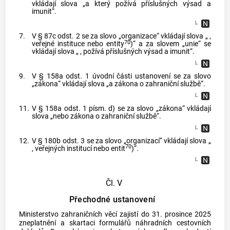
vkládají slova „a který požívá příslušných výsad a
imunit“.
7.
V § 87c odst. 2 se za slovo „organizace“ vkládají slova „ ,
70
veřejné instituce nebo entity
)“ a za slovem „unie“ se
vkládají slova „ , požívá příslušných výsad a imunit“.
9.
V § 158a odst. 1 úvodní části ustanovení se za slovo
„zákona“ vkládají slova „a zákona o zahraniční službě“.
11.
V § 158a odst. 1 písm. d) se za slovo „zákona“ vkládají
slova „nebo zákona o zahraniční službě“.
12.
V § 180b odst. 3 se za slovo „organizací“ vkládají slova „
70
, veřejných institucí nebo entit
)“.
Čl. V
Přechodné ustanovení
Ministerstvo zahraničních věcí zajistí do 31. prosince 2025
zneplatnění a skartaci formulářů náhradních cestovních