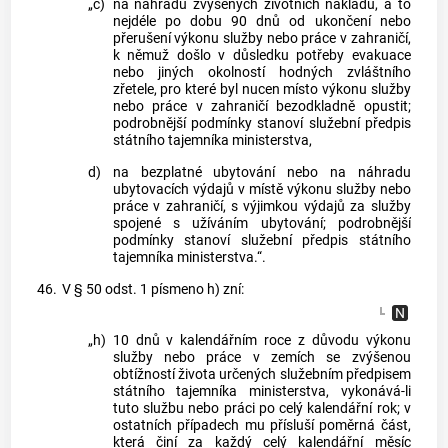
„c)
na náhradu zvýšených životních nákladů, a to
nejdéle po dobu 90 dnů od ukončení nebo
přerušení výkonu služby nebo práce v zahraničí,
k němuž došlo v důsledku potřeby evakuace
nebo jiných okolností hodných zvláštního
zřetele, pro které byl nucen místo výkonu služby
nebo práce v zahraničí bezodkladně opustit;
podrobnější podmínky stanoví služební předpis
státního tajemníka ministerstva,
d)
na bezplatné ubytování nebo na náhradu
ubytovacích výdajů v místě výkonu služby nebo
práce v zahraničí, s výjimkou výdajů za služby
spojené s užíváním ubytování; podrobnější
podmínky stanoví služební předpis státního
tajemníka ministerstva.“.
46.
V § 50 odst. 1 písmeno h) zní:
„h)
10 dnů v kalendářním roce z důvodu výkonu
služby nebo práce v zemích se zvýšenou
obtížností života určených služebním předpisem
státního tajemníka ministerstva, vykonává-li
tuto službu nebo práci po celý kalendářní rok; v
ostatních případech mu přísluší poměrná část,
která činí za každý celý kalendářní měsíc