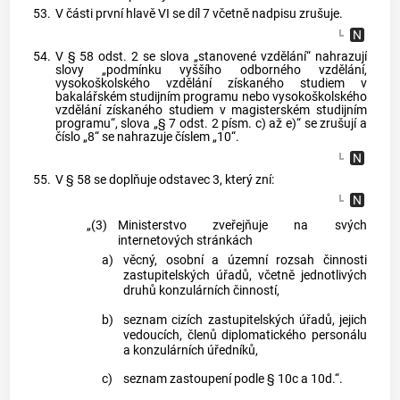
53.
V části první hlavě VI se díl 7 včetně nadpisu zrušuje.
54.
V § 58 odst. 2 se slova „stanovené vzdělání“ nahrazují
slovy „podmínku vyššího odborného vzdělání,
vysokoškolského vzdělání získaného studiem v
bakalářském studijním programu nebo vysokoškolského
vzdělání získaného studiem v magisterském studijním
programu“, slova „§ 7 odst. 2 písm. c) až e)“ se zrušují a
číslo „8“ se nahrazuje číslem „10“.
55.
V § 58 se doplňuje odstavec 3, který zní:
„(3)
Ministerstvo zveřejňuje na svých
internetových stránkách
a)
věcný, osobní a územní rozsah činnosti
zastupitelských úřadů, včetně jednotlivých
druhů konzulárních činností,
b)
seznam cizích zastupitelských úřadů, jejich
vedoucích, členů diplomatického personálu
a konzulárních úředníků,
c)
seznam zastoupení podle § 10c a 10d.“.