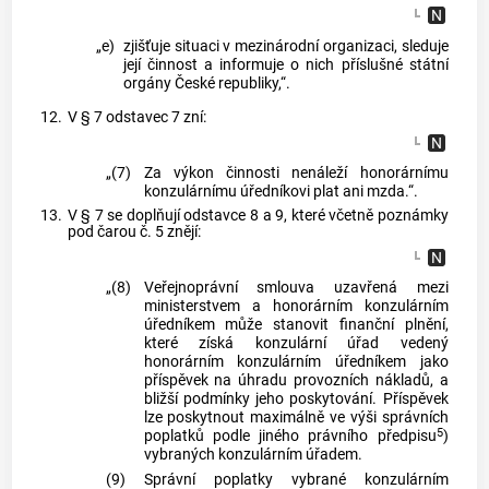
„e)
zjišťuje situaci v mezinárodní organizaci, sleduje
její činnost a informuje o nich příslušné státní
orgány České republiky,“.
12.
V § 7 odstavec 7 zní:
„(7)
Za výkon činnosti nenáleží honorárnímu
konzulárnímu úředníkovi plat ani mzda.“.
13.
V § 7 se doplňují odstavce 8 a 9, které včetně poznámky
pod čarou č. 5 znějí:
„(8)
Veřejnoprávní smlouva uzavřená mezi
ministerstvem a honorárním konzulárním
úředníkem může stanovit finanční plnění,
které získá konzulární úřad vedený
honorárním konzulárním úředníkem jako
příspěvek na úhradu provozních nákladů, a
bližší podmínky jeho poskytování. Příspěvek
lze poskytnout maximálně ve výši správních
5
poplatků podle jiného právního předpisu
)
vybraných konzulárním úřadem.
(9)
Správní poplatky vybrané konzulárním