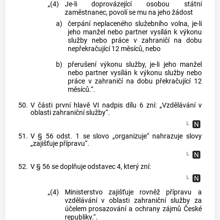
„(4)
Je-li doprovázející osobou státní
zaměstnanec, povolí se mu na jeho žádost
a)
čerpání neplaceného služebního volna, je-li
jeho manžel nebo partner vysílán k výkonu
služby nebo práce v zahraničí na dobu
nepřekračující 12 měsíců, nebo
b)
přerušení výkonu služby, je-li jeho manžel
nebo partner vysílán k výkonu služby nebo
práce v zahraničí na dobu překračující 12
měsíců.“.
50.
V části první hlavě VI nadpis dílu 6 zní: „Vzdělávání v
oblasti zahraniční služby“.
51.
V § 56 odst. 1 se slovo „organizuje“ nahrazuje slovy
„zajišťuje přípravu“.
52.
V § 56 se doplňuje odstavec 4, který zní:
„(4)
Ministerstvo zajišťuje rovněž přípravu a
vzdělávání v oblasti zahraniční služby za
účelem prosazování a ochrany zájmů České
republiky.“.