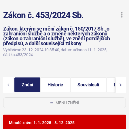
Zákon č. 453/2024 Sb.
Zákon, kterým se mění zákon č. 150/2017 Sb., o
zahraniční službě a o změně některých zákonů
(zákon o zahraniční službě), ve znění pozdějších
předpisů, a další související zákony
Vyhlášeno 23. 12. 2024 10:35:40
, datum účinnosti 1. 1. 2025
,
částka 453/2024
Znění
Historie
Souvislosti
Další i
MENU ZNĚNÍ
Minulé znění
1. 1. 2025 - 8. 12. 2025