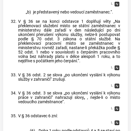
„b)
je představený nebo vedoucí zaměstnanec.“.
32.
V § 36 se na konci odstavce 1 doplňují věty „Na
překlenovací služební místo se státní zaměstnanec v
ministerstvu dále zařadí v den následující po dni
ukončení přerušení výkonu služby, nelze-li postupovat
podle § 70 odst. 3 zákona o státní službě. Na
překlenovací pracovní místo se zaměstnanec v
ministerstvu rovněž zařadí, nastane-li překážka podle §
52 odst. 1 nebo v souvislosti s čerpáním pracovního
volna bez náhrady platu v délce alespoň 1 roku, a to
nejdříve s počátkem jeho čerpání.“.
33.
V § 36 odst. 2 se slova „po ukončení vyslání k výkonu
služby v zahraničí“ zrušují.
34.
V § 36 odst. 3 se slova „po ukončení vyslání k výkonu
práce v zahraničí“ nahrazují slovy„ , nejde-li o místo
vedoucího zaměstnance“.
35.
V § 36 odstavec 6 zní:
„(6)
Doba 1 roku podle odstavců 4 a 5 se staví po