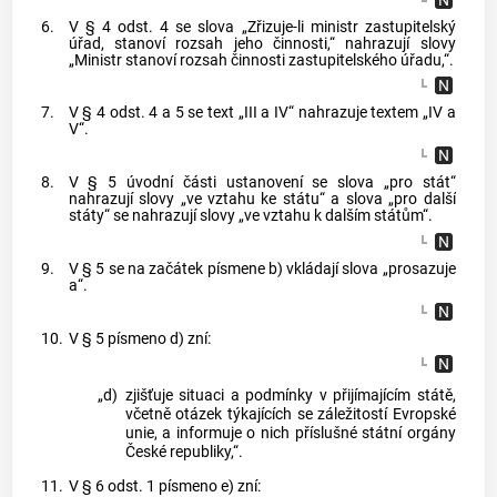
6.
V § 4 odst. 4 se slova „Zřizuje-li ministr zastupitelský
úřad, stanoví rozsah jeho činnosti,“ nahrazují slovy
„Ministr stanoví rozsah činnosti zastupitelského úřadu,“.
7.
V § 4 odst. 4 a 5 se text „III a IV“ nahrazuje textem „IV a
V“.
8.
V § 5 úvodní části ustanovení se slova „pro stát“
nahrazují slovy „ve vztahu ke státu“ a slova „pro další
státy“ se nahrazují slovy „ve vztahu k dalším státům“.
9.
V § 5 se na začátek písmene b) vkládají slova „prosazuje
a“.
10.
V § 5 písmeno d) zní:
„d)
zjišťuje situaci a podmínky v přijímajícím státě,
včetně otázek týkajících se záležitostí Evropské
unie, a informuje o nich příslušné státní orgány
České republiky,“.
11.
V § 6 odst. 1 písmeno e) zní: