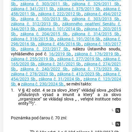
Sb.
,
zákona č. 303/2011 Sb.
,
zákona č. 329/2011 Sb.
,
zákona č. 341/2011 Sb.
,
zákona č. 375/2011 Sb.
,
zákona č.
458/2011 Sb.
,
zákona č. 222/2012 Sb.
,
zákona č. 494/2012
Sb.
,
zákona č. 103/2013 Sb.
,
zákona č. 303/2013 Sb.
,
zákona č. 312/2013 Sb.
,
zákonného opatření Senátu č.
344/2013 Sb.
,
zákona č. 101/2014 Sb.
,
zákona č. 203/2015
Sb.
,
zákona č. 204/2015 Sb.
,
zákona č. 314/2015 Sb.
,
zákona č. 318/2015 Sb.
,
zákona č. 191/2016 Sb.
,
zákona č.
298/2016 Sb.
,
zákona č. 456/2016 Sb.
,
zákona č. 183/2017
Sb.
,
zákona č. 222/2017 Sb.
, nálezu Ústavního soudu,
vyhlášeného pod č.
16/2019 Sb.
,
zákona č. 176/2019 Sb.
,
zákona č. 255/2019 Sb.
,
zákona č. 277/2019 Sb.
,
zákona č.
165/2020 Sb.
,
zákona č. 261/2021 Sb.
,
zákona č. 274/2021
Sb.
,
zákona č. 240/2022 Sb.
,
zákona č. 173/2023 Sb.
,
zákona č. 278/2023 Sb.
,
zákona č. 412/2023 Sb.
,
zákona č.
454/2023 Sb.
,
zákona č. 31/2024 Sb.
,
zákona č. 123/2024
Sb.
a
zákona č. 230/2024 Sb.
, se mění takto:
1.
V § 42 odst. 4 se za slovo „který“ vkládají slova „požívá
příslušných výsad a imunit a který“ a za slovo
„organizace“ se vkládají slova „ , veřejné instituce nebo
70
entity
)“.
Poznámka pod čarou č. 70 zní:
„70