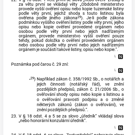
za větu první se vkládají věty „Obdobně ministerstvo
provede vyšší ověření opisu nebo kopie tuzemské listiny
podle věty první, jejichž shoda s touto listinou byla
29
ověřena podle jiného zákona
). Je-li podle zákona
podmínkou vyššího ověření listiny podle věty první, jejího
opisu nebo kopie ověření provedené orgánem nebo
osobou podle věty první nebo jejich nadřízeným
orgánem, provede ministerstvo vyšší ověření pouze
tehdy, pokud doložka o ověření provedeném orgánem
nebo osobou podle věty první nebo jejich nadřízeným
orgánem je součástí takové listiny, opisu nebo kopie.“.
Poznámka pod čarou č. 29 zní:
„29
)
Například zákon č. 358/1992 Sb., o notářích a
jejich činnosti (notářský řád), ve znění
pozdějších předpisů, zákon č. 21/2006 Sb., o
ověřování shody opisu nebo kopie s listinou a
o ověřování pravosti podpisu a o změně
některých zákonů (zákon o ověřování), ve
znění pozdějších předpisů.“.
23.
V § 18 odst. 4 a 5 se za slovo „úředník“ vkládají slova
„nebo honorární konzulární úředník“.