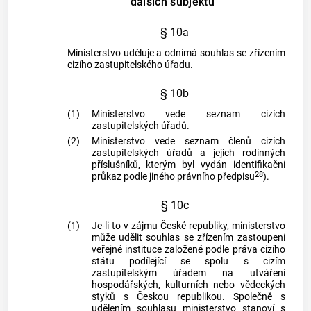
dalších subjektů
§ 10a
Ministerstvo uděluje a odnímá souhlas se zřízením
cizího zastupitelského úřadu.
§ 10b
(1)
Ministerstvo vede seznam cizích
zastupitelských úřadů.
(2)
Ministerstvo vede seznam členů cizích
zastupitelských úřadů a jejich rodinných
příslušníků, kterým byl vydán identifikační
28
průkaz podle jiného právního předpisu
).
§ 10c
(1)
Je-li to v zájmu České republiky, ministerstvo
může udělit souhlas se zřízením zastoupení
veřejné instituce založené podle práva cizího
státu podílející se spolu s cizím
zastupitelským úřadem na utváření
hospodářských, kulturních nebo vědeckých
styků s Českou republikou. Společně s
udělením souhlasu ministerstvo stanoví s