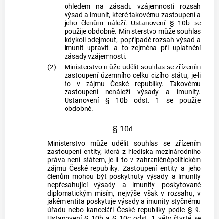
ohledem na zásadu vzájemnosti rozsah
výsad a imunit, které takovému zastoupení a
jeho členům náleží. Ustanovení § 10b se
použije obdobně. Ministerstvo může souhlas
kdykoli odejmout, popřípadě rozsah výsad a
imunit upravit, a to zejména při uplatnění
zásady vzájemnosti.
(2)
Ministerstvo může udělit souhlas se zřízením
zastoupení územního celku cizího státu, je-li
to v zájmu České republiky. Takovému
zastoupení nenáleží výsady a imunity.
Ustanovení § 10b odst. 1 se použije
obdobně.
§ 10d
Ministerstvo může udělit souhlas se zřízením
zastoupení entity, která z hlediska mezinárodního
práva není státem, je-li to v zahraničněpolitickém
zájmu České republiky. Zastoupení entity a jeho
členům mohou být poskytnuty výsady a imunity
nepřesahující výsady a imunity poskytované
diplomatickým misím, nejvýše však v rozsahu, v
jakém entita poskytuje výsady a imunity styčnému
úřadu nebo kanceláři České republiky podle § 9.
Ustanovení § 10b a § 10c odst. 1 věty čtvrté se