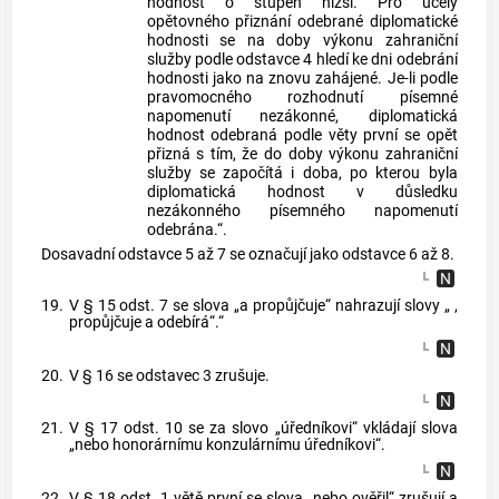
hodnost o stupeň nižší. Pro účely
opětovného přiznání odebrané diplomatické
hodnosti se na doby výkonu zahraniční
služby podle odstavce 4 hledí ke dni odebrání
hodnosti jako na znovu zahájené. Je-li podle
pravomocného rozhodnutí písemné
napomenutí nezákonné, diplomatická
hodnost odebraná podle věty první se opět
přizná s tím, že do doby výkonu zahraniční
služby se započítá i doba, po kterou byla
diplomatická hodnost v důsledku
nezákonného písemného napomenutí
odebrána.“.
Dosavadní odstavce 5 až 7 se označují jako odstavce 6 až 8.
19.
V § 15 odst. 7 se slova „a propůjčuje“ nahrazují slovy „ ,
propůjčuje a odebírá“.“
20.
V § 16 se odstavec 3 zrušuje.
21.
V § 17 odst. 10 se za slovo „úředníkovi“ vkládají slova
„nebo honorárnímu konzulárnímu úředníkovi“.
22.
V § 18 odst. 1 větě první se slova „nebo ověřil“ zrušují a