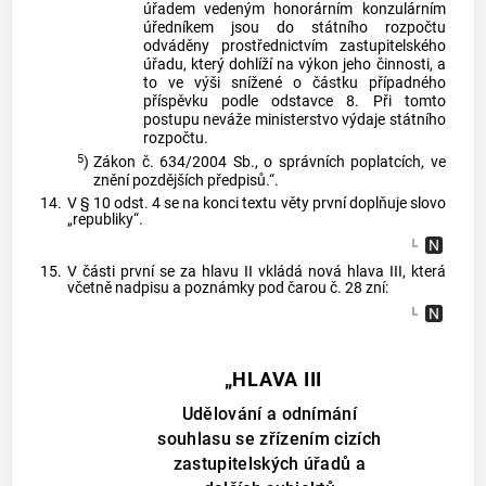
úřadem vedeným honorárním konzulárním
úředníkem jsou do státního rozpočtu
odváděny prostřednictvím zastupitelského
úřadu, který dohlíží na výkon jeho činnosti, a
to ve výši snížené o částku případného
příspěvku podle odstavce 8. Při tomto
postupu neváže ministerstvo výdaje státního
rozpočtu.
5
)
Zákon č. 634/2004 Sb., o správních poplatcích, ve
znění pozdějších předpisů.“.
14.
V § 10 odst. 4 se na konci textu věty první doplňuje slovo
„republiky“.
15.
V části první se za hlavu II vkládá nová hlava III, která
včetně nadpisu a poznámky pod čarou č. 28 zní:
„HLAVA III
Udělování a odnímání
souhlasu se zřízením cizích
zastupitelských úřadů a