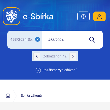
EUR-Lex
EuroVOC
N-Lex
zakony.gov.cz
453/2024 Sb.
Zobrazeno 1 / 2
Rozšířené vyhledávání
Sbírka zákonů