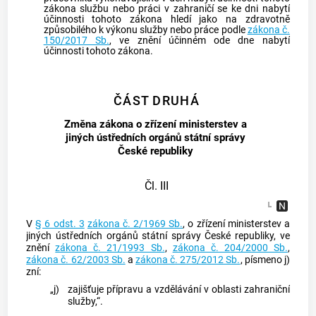
zákona službu nebo práci v zahraničí se ke dni nabytí
účinnosti tohoto zákona hledí jako na zdravotně
způsobilého k výkonu služby nebo práce podle
zákona č.
150/2017 Sb.
, ve znění účinném ode dne nabytí
účinnosti tohoto zákona.
ČÁST DRUHÁ
Změna zákona o zřízení ministerstev a
jiných ústředních orgánů státní správy
České republiky
Čl. III
V
§ 6 odst. 3
zákona č. 2/1969 Sb.
, o zřízení ministerstev a
jiných ústředních orgánů státní správy České republiky, ve
znění
zákona č. 21/1993 Sb.
,
zákona č. 204/2000 Sb.
,
zákona č. 62/2003 Sb.
a
zákona č. 275/2012 Sb.
, písmeno j)
zní:
„j)
zajišťuje přípravu a vzdělávání v oblasti zahraniční
služby,“.