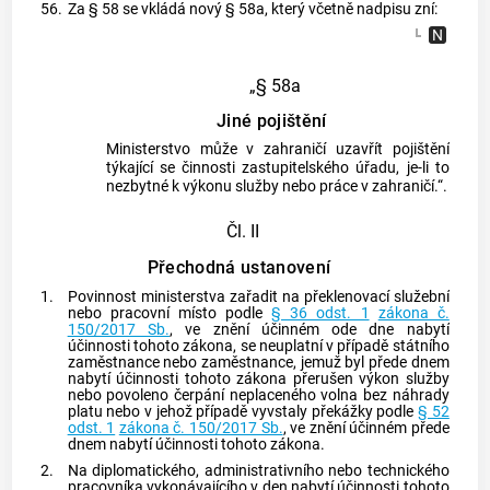
56.
Za § 58 se vkládá nový § 58a, který včetně nadpisu zní:
„§ 58a
Jiné pojištění
Ministerstvo může v zahraničí uzavřít pojištění
týkající se činnosti zastupitelského úřadu, je-li to
nezbytné k výkonu služby nebo práce v zahraničí.“.
Čl. II
Přechodná ustanovení
1.
Povinnost ministerstva zařadit na překlenovací služební
nebo pracovní místo podle
§ 36 odst. 1
zákona č.
150/2017 Sb.
, ve znění účinném ode dne nabytí
účinnosti tohoto zákona, se neuplatní v případě státního
zaměstnance nebo zaměstnance, jemuž byl přede dnem
nabytí účinnosti tohoto zákona přerušen výkon služby
nebo povoleno čerpání neplaceného volna bez náhrady
platu nebo v jehož případě vyvstaly překážky podle
§ 52
odst. 1
zákona č. 150/2017 Sb.
, ve znění účinném přede
dnem nabytí účinnosti tohoto zákona.
2.
Na diplomatického, administrativního nebo technického
pracovníka vykonávajícího v den nabytí účinnosti tohoto