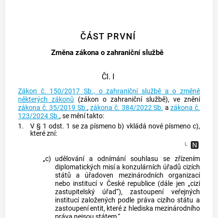
ČÁST PRVNÍ
Změna zákona o zahraniční službě
Čl. I
Zákon č. 150/2017 Sb., o zahraniční službě a o změně
některých zákonů
(zákon o zahraniční službě), ve znění
zákona č. 35/2019 Sb.
,
zákona č. 384/2022 Sb.
a
zákona č.
123/2024 Sb.
, se mění takto:
1.
V § 1 odst. 1 se za písmeno b) vkládá nové písmeno c),
které zní:
„c)
udělování a odnímání souhlasu se zřízením
diplomatických misí a konzulárních úřadů cizích
států a úřadoven mezinárodních organizací
nebo institucí v České republice (dále jen „cizí
zastupitelský úřad“), zastoupení veřejných
institucí založených podle práva cizího státu a
zastoupení entit, které z hlediska mezinárodního
práva nejsou státem,“.