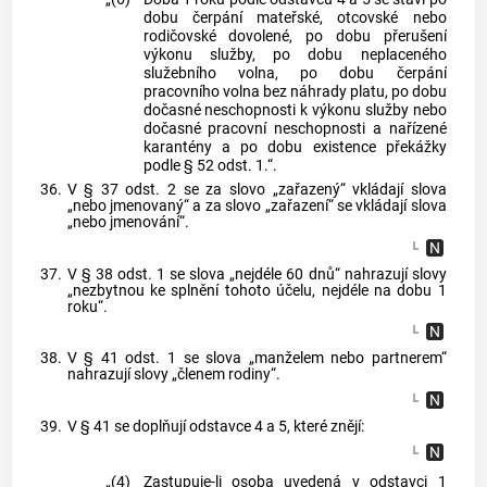
dobu čerpání mateřské, otcovské nebo
rodičovské dovolené, po dobu přerušení
výkonu služby, po dobu neplaceného
služebního volna, po dobu čerpání
pracovního volna bez náhrady platu, po dobu
dočasné neschopnosti k výkonu služby nebo
dočasné pracovní neschopnosti a nařízené
karantény a po dobu existence překážky
podle § 52 odst. 1.“.
36.
V § 37 odst. 2 se za slovo „zařazený“ vkládají slova
„nebo jmenovaný“ a za slovo „zařazení“ se vkládají slova
„nebo jmenování“.
37.
V § 38 odst. 1 se slova „nejdéle 60 dnů“ nahrazují slovy
„nezbytnou ke splnění tohoto účelu, nejdéle na dobu 1
roku“.
38.
V § 41 odst. 1 se slova „manželem nebo partnerem“
nahrazují slovy „členem rodiny“.
39.
V § 41 se doplňují odstavce 4 a 5, které znějí:
„(4)
Zastupuje-li osoba uvedená v odstavci 1