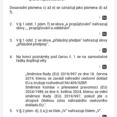
Dosavadní písmena c) až e) se označují jako písmena d) až
f).
2.
V § 1 odst. 1 písm. f) se slova „a propůjčování“ nahrazují
slovy „ , propůjčování a odebírání“.
3.
V § 1 odst. 2 se slova „příslušný předpis“ nahrazují slovy
„příslušné předpisy“.
4.
Na konci poznámky pod čarou č. 1 se na samostatné
řádky doplňují věty
„Směrnice Rady (EU) 2019/997 ze dne 18. června
2019, kterou se zavádí náhradní cestovní doklad
EU a zrušuje rozhodnutí 96/409/SZBP.
Směrnice Komise v přenesené pravomoci (EU)
2024/1986 ze dne 6. května 2024, kterou se mění
směrnice Rady (EU) 2019/997, pokud jde o
strojově čitelnou zónu náhradního cestovního
dokladu EU.“.
5.
V § 2 písm. d), i) a j) se číslo „IV“ nahrazuje číslem „V“.