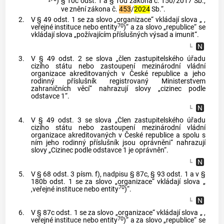
)
§ 10c odst. 1 a § 10d zákona č. 150/2017 Sb.,
ve znění zákona č.
453
/
2024
Sb.“.
2.
V § 49 odst. 1 se za slovo „organizace“ vkládají slova „ ,
70
veřejné instituce nebo entity
)“ a za slovo „republice“ se
vkládají slova „požívajícím příslušných výsad a imunit“.
3.
V § 49 odst. 2 se slova „člen zastupitelského úřadu
cizího státu nebo zastoupení mezinárodní vládní
organizace akreditovaných v České republice a jeho
rodinný příslušník registrovaný Ministerstvem
zahraničních věcí“ nahrazují slovy „cizinec podle
odstavce 1“.
4.
V § 49 odst. 3 se slova „Člen zastupitelského úřadu
cizího státu nebo zastoupení mezinárodní vládní
organizace akreditovaných v České republice a spolu s
ním jeho rodinný příslušník jsou oprávněni“ nahrazují
slovy „Cizinec podle odstavce 1 je oprávněn“.
5.
V § 68 odst. 3 písm. f), nadpisu § 87c, § 93 odst. 1 a v §
180b odst. 1 se za slovo „organizace“ vkládají slova „
70
,veřejné instituce nebo entity
)“.
6.
V § 87c odst. 1 se za slovo „organizace“ vkládají slova „ ,
70
veřejné instituce nebo entity
)“ a za slovo „republice“ se