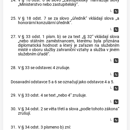
24.
V § 18 odst. 6 se slovo „Zastupitelský“ nahrazuje slovy
„Ministerstvo nebo zastupitelský“.
25.
V § 18 odst. 7 se za slovo „úředník“ vkládají slova „a
honorární konzulární úředník“.
27.
V § 33 odst. 1 písm. b) se za text „§ 32“ vkládají slova
„nebo státním zaměstnancem, kterému byla přiznána
diplomatická hodnost a který je zařazen na služebním
místě v oboru služby zahraniční vztahy a služba v jiném
služebním úřadě“.
28.
V § 33 se odstavec 4 zrušuje.
Dosavadní odstavce 5 a 6 se označují jako odstavce 4 a 5.
29.
V § 33 odst. 4 se text „nebo 4“ zrušuje.
30.
V § 34 odst. 2 se věta třetí a slova „podle tohoto zákona“
zrušují.
31.
V § 34 odst. 3 písmeno b) zní: