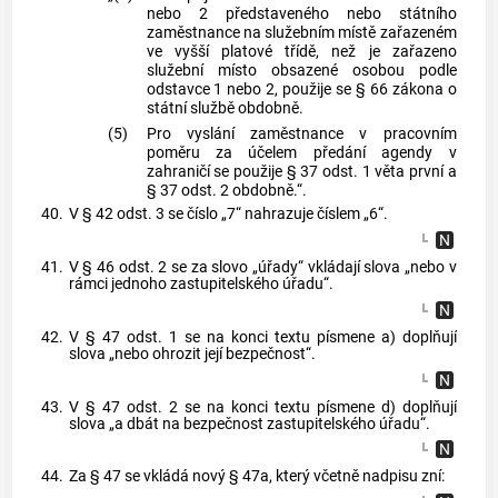
nebo 2 představeného nebo státního
zaměstnance na služebním místě zařazeném
ve vyšší platové třídě, než je zařazeno
služební místo obsazené osobou podle
odstavce 1 nebo 2, použije se § 66 zákona o
státní službě obdobně.
(5)
Pro vyslání zaměstnance v pracovním
poměru za účelem předání agendy v
zahraničí se použije § 37 odst. 1 věta první a
§ 37 odst. 2 obdobně.“.
40.
V § 42 odst. 3 se číslo „7“ nahrazuje číslem „6“.
41.
V § 46 odst. 2 se za slovo „úřady“ vkládají slova „nebo v
rámci jednoho zastupitelského úřadu“.
42.
V § 47 odst. 1 se na konci textu písmene a) doplňují
slova „nebo ohrozit její bezpečnost“.
43.
V § 47 odst. 2 se na konci textu písmene d) doplňují
slova „a dbát na bezpečnost zastupitelského úřadu“.
44.
Za § 47 se vkládá nový § 47a, který včetně nadpisu zní: