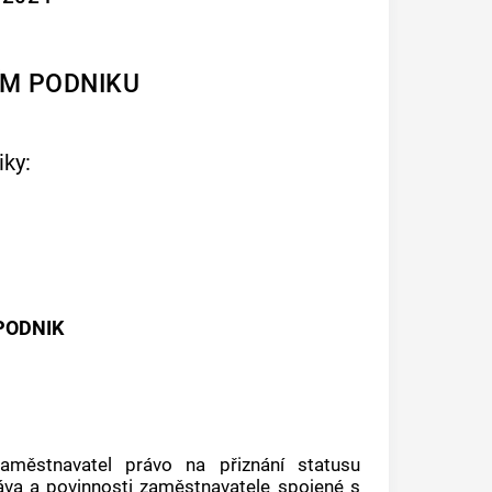
ÍM PODNIKU
ky:
PODNIK
aměstnavatel právo na přiznání
statusu
ráva a povinnosti zaměstnavatele spojené s