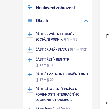
Nastavení zobrazení
Obsah
ČÁST PRVNÍ
- INTEGRAČNÍ
P
SOCIÁLNÍ PODNIK
(§ 1 — § 3)
ČÁST DRUHÁ
- STATUS
(§ 4 — § 12)
ČÁST TŘETÍ
- REGISTR
(§ 13 — § 16)
ČÁST ČTVRTÁ
- INTEGRAČNÍ FOND
(§ 17 — § 20)
ČÁST PÁTÁ
- DALŠÍ PRÁVA A
POVINNOSTI INTEGRAČNÍHO
SOCIÁLNÍHO PODNIKU
(
(§ 21 — § 22)