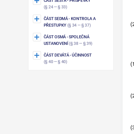
ČÁST ŠESTÁ
- PŘÍSPĚVKY
(§ 24 — § 33)
ČÁST SEDMÁ
- KONTROLA A
(
PŘESTUPKY
(§ 34 — § 37)
ČÁST OSMÁ
- SPOLEČNÁ
USTANOVENÍ
(§ 38 — § 39)
ČÁST DEVÁTÁ
- ÚČINNOST
(§ 40 — § 40)
(
(
(