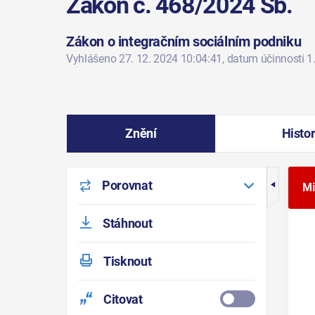
Zákon č. 468/2024 Sb.
Zákon o integračním sociálním podniku
Vyhlášeno 27. 12. 2024 10:04:41
, datum účinnosti 1
Znění
Histor
Porovnat
Mi
Stáhnout
Tisknout
Citovat