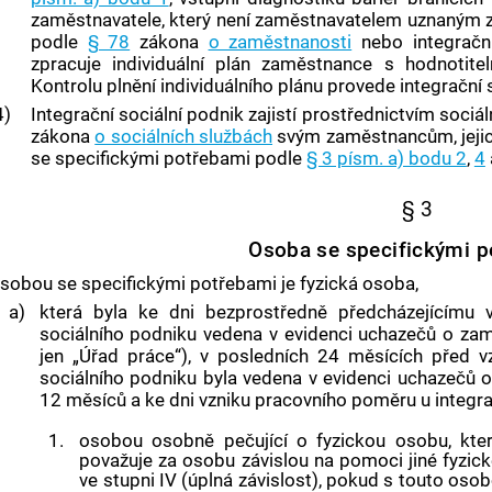
zaměstnavatele, který není zaměstnavatelem uznaným 
podle
§ 78
zákona
o zaměstnanosti
nebo
integrač
zpracuje individuální plán zaměstnance s hodnotit
Kontrolu plnění individuálního plánu provede
integrační 
4)
Integrační sociální podnik
zajistí prostřednictvím soci
zákona
o sociálních službách
svým zaměstnancům, jejich
se specifickými potřebami podle
§ 3 písm. a) bodu 2
,
4
§ 3
Osoba se specifickými p
sobou se specifickými potřebami je fyzická osoba,
a)
která byla ke dni bezprostředně předcházejícímu
sociálního podniku
vedena v evidenci uchazečů o zam
jen „Úřad práce“), v posledních 24 měsících před
sociálního podniku
byla vedena v evidenci uchazečů 
12 měsíců a ke dni vzniku pracovního poměru u
integr
1.
osobou osobně pečující o fyzickou osobu, kt
považuje za osobu závislou na pomoci jiné fyzické
ve stupni IV (úplná závislost), pokud s touto osob