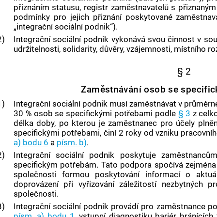
přiznáním
statusu
,
registr
zaměstnavatelů s přiznaný
podmínky pro jejich přiznání poskytované zaměstnava
„
integrační sociální podnik
“).
2)
Integrační sociální podnik
vykonává svou činnost v sou
udržitelnosti, solidarity, důvěry, vzájemnosti, místního r
§ 2
Zaměstnávání osob se specifi
1)
Integrační sociální podnik
musí zaměstnávat v průměrn
30 % osob se specifickými potřebami podle
§ 3
z celk
délka doby, po kterou je zaměstnanec pro účely plně
specifickými potřebami, činí 2 roky od vzniku pracovn
a) bodu 6
a
písm. b)
.
2)
Integrační sociální podnik
poskytuje zaměstnanců
specifickým potřebám. Tato podpora spočívá zejména 
společnosti formou poskytování informací o aktuál
doprovázení při vyřizování záležitostí nezbytných p
společnosti.
3)
Integrační sociální podnik
provádí pro zaměstnance p
písm. a) bodu 1
, vstupní diagnostiku bariér bránící