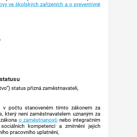
vy ve školských zařízeních a o preventivně
Á
statusu
tvo“) status přizná zaměstnavateli,
mi v počtu stanoveném tímto zákonem za
le, který není zaměstnavatelem uznaným za
zákona
o zaměstnanosti
nebo
integračním
 sociálních kompetencí a zmírnění jejich
lního pracovního uplatnění,