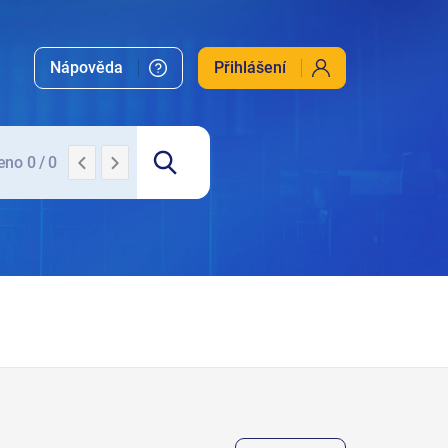
EUR-Lex
EuroVOC
N-Lex
zakony.gov.cz
Nápověda
Přihlášení
no 0 / 0