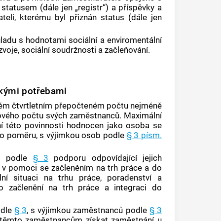
m
statusem
(dále jen „
registr
“) a příspěvky a
teli, kterému byl přiznán
status
(dále jen
ladu s hodnotami sociální a enviromentální
ozvoje, sociální soudržnosti a začleňování.
ckými potřebami
ém čtvrtletním přepočteném počtu nejméně
ového počtu svých zaměstnanců. Maximální
ní této povinnosti hodnocen jako osoba se
ího poměru, s výjimkou osob podle
§ 3 písm.
m podle
§ 3
podporu odpovídající jejich
v pomoci se začleněním na trh práce a do
ní situaci na trhu práce, poradenství a
ro začlenění na trh práce a integraci do
odle
§ 3
, s výjimkou zaměstnanců podle
§ 3
ch těmto zaměstnancům získat zaměstnání u