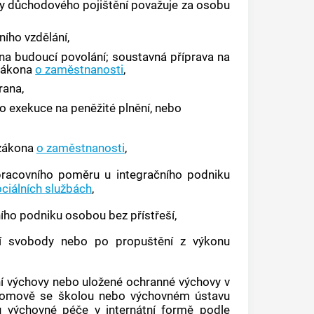
ely důchodového pojištění považuje za osobu
ího vzdělání,
na budoucí povolání; soustavná příprava na
ákona
o zaměstnanosti
,
rana,
bo
exekuce
na peněžité plnění, nebo
zákona
o zaměstnanosti
,
pracovního poměru u integračního podniku
ociálních službách
,
ího podniku osobou bez přístřeší,
tí svobody nebo po propuštění z výkonu
ní výchovy nebo uložené ochranné výchovy v
domově se školou nebo výchovném ústavu
 výchovné péče v internátní formě podle