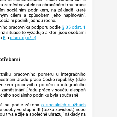
za zaměstnavatele na chráněném trhu práce
ním sociálním podnikem
, na základě které
elným cílem a způsobem jeho naplňování.
sociální podnik
jednou ročně.
álního pracovníka podporu podle
§ 35 odst. 1
ž situace to vyžaduje a kteří jsou osobami
a
5
a
písm. c) až e)
.
otřebami
 vzniku pracovního poměru u
integračního
ěstnání Úřadu práce České republiky (dále
 vznikem pracovního poměru u
integračního
o zaměstnání Úřadu práce v součtu alespoň
ačního sociálního podniku
byla současně
erá se podle zákona
o sociálních službách
 osoby ve stupni III (těžká závislost) nebo
ou trvale žije a společně uhrazují náklady na