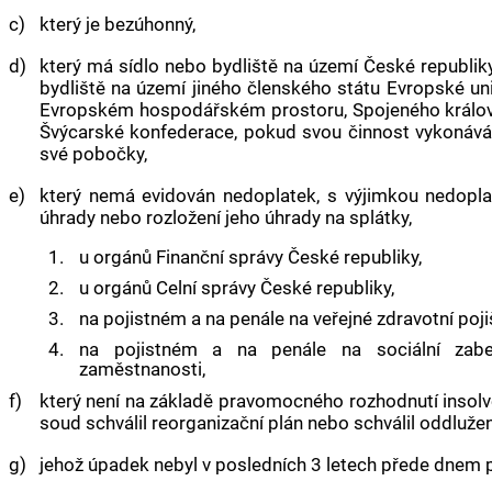
c)
který je bezúhonný,
d)
který má sídlo nebo bydliště na území České republik
bydliště na území jiného členského státu Evropské uni
Evropském hospodářském prostoru, Spojeného královst
Švýcarské konfederace, pokud svou činnost vykonává
své pobočky,
e)
který nemá evidován nedoplatek, s výjimkou nedopla
úhrady nebo rozložení jeho úhrady na splátky,
1.
u orgánů Finanční správy České republiky,
2.
u orgánů Celní správy České republiky,
3.
na pojistném a na penále na veřejné zdravotní poji
4.
na pojistném a na penále na sociální zabez
zaměstnanosti,
f)
který není na základě pravomocného rozhodnutí
insol
soud
schválil reorganizační plán nebo schválil oddluže
g)
jehož úpadek nebyl v posledních 3 letech přede dnem 