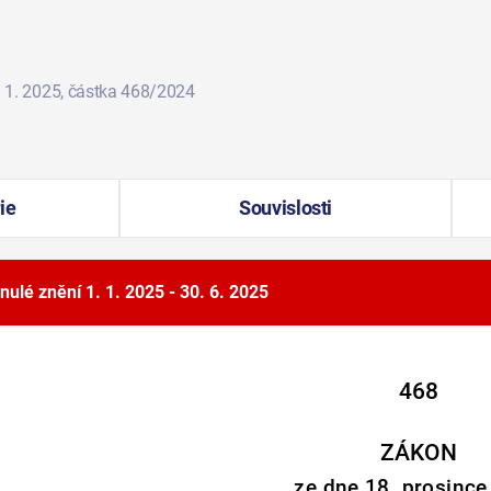
. 1. 2025
, částka 468/2024
ie
Souvislosti
nulé znění
1. 1. 2025 - 30. 6. 2025
468
ZÁKON
ze dne 18. prosinc