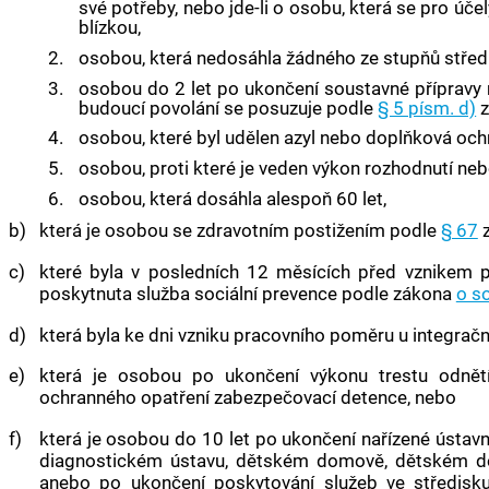
své potřeby, nebo jde-li o osobu, která se pro úč
blízkou,
2.
osobou, která nedosáhla žádného ze stupňů středn
3.
osobou do 2 let po ukončení soustavné přípravy 
budoucí povolání se posuzuje podle
§ 5 písm. d)
z
4.
osobou, které byl udělen azyl nebo doplňková och
5.
osobou, proti které je veden výkon rozhodnutí ne
6.
osobou, která dosáhla alespoň 60 let,
b)
která je osobou se zdravotním postižením podle
§ 67
c)
které byla v posledních 12 měsících před vznikem 
poskytnuta služba sociální prevence podle zákona
o s
d)
která byla ke dni vzniku pracovního poměru u integračn
e)
která je osobou po ukončení výkonu trestu odně
ochranného opatření zabezpečovací detence, nebo
f)
která je osobou do 10 let po ukončení nařízené ústav
diagnostickém ústavu, dětském domově, dětském 
anebo po ukončení poskytování služeb ve středisku