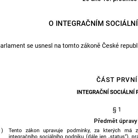
O INTEGRAČNÍM SOCIÁLN
arlament se usnesl na tomto zákoně České republi
ČÁST PRVNÍ
INTEGRAČNÍ SOCIÁLNÍ 
§ 1
Předmět úpravy
1)
Tento zákon upravuje podmínky, za kterých má z
integračního sociálního podniku
(dále jen „status“), p