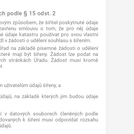
ch podle § 15 odst. 2
kovým způsobem, že šiřitel poskytnuté údaje
uzavřenu smlouvu o tom, že pro něj údaje
ané údaje katastru používat pro svou vlastní
l v žádosti o udělení souhlasu s šířením.
Úřad na základě písemné žádosti o udělení
které mají být šířeny. Žádost lze podat na
ových stránkách Úřadu. Žádost musí kromě
t
m uživatelům údajů šířeny, a
údajů, na základě kterých jim budou údaje
jí v datových souborech členěných podle
adovaných k šíření musí odpovídat rozsahu
údajů.