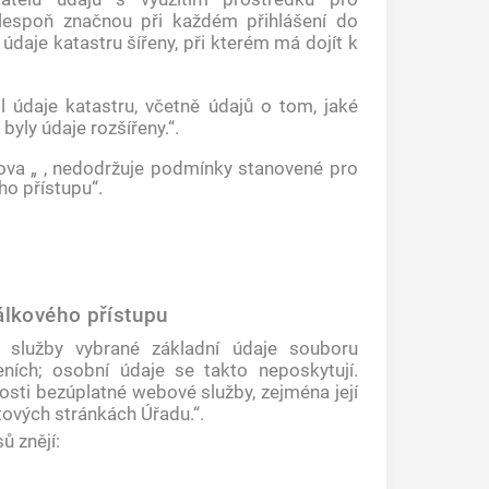
 alespoň značnou při každém přihlášení do
údaje katastru šířeny, při kterém má dojít k
il údaje katastru, včetně údajů o tom, jaké
 byly údaje rozšířeny.“.
slova „ , nedodržuje podmínky stanovené pro
ho přístupu“.
álkového přístupu
 služby vybrané základní údaje souboru
ních; osobní údaje se takto neposkytují.
osti bezúplatné webové služby, zejména její
etových stránkách Úřadu.“.
ů znějí: