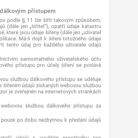
h dálkovým přístupem
pu podle § 11 lze šířit takovým způsobem,
 (dále jen „šiřitel“), opatří údaje katastru
 které jsou údaje šířeny (dále jen „uživatel
ikace. Má-li dojít k šíření totožného údaje
třit tento údaj pro každého uživatele údajů
dnictvím samostatného uživatelského účtu
ového přístupu pro účely šíření se podává
vou službou dálkového přístupu se uděluje
 s šířením údajů získaných webovou službou
vzor je zveřejněn na internetových stránkách
né webovou službou dálkového přístupu za
á pouze po dobu nezbytnou k předání údajů
vatelů údajů s využitím prostředku pro