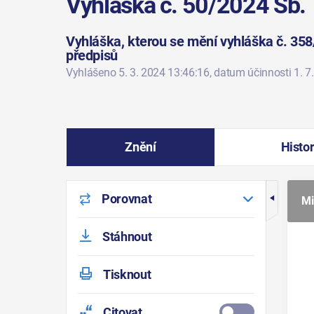
Vyhláška č. 50/2024 Sb.
Vyhláška, kterou se mění vyhláška č. 358
předpisů
Vyhlášeno 5. 3. 2024 13:46:16
, datum účinnosti 1. 7
Znění
Histor
Porovnat
Mi
Stáhnout
Tisknout
Citovat