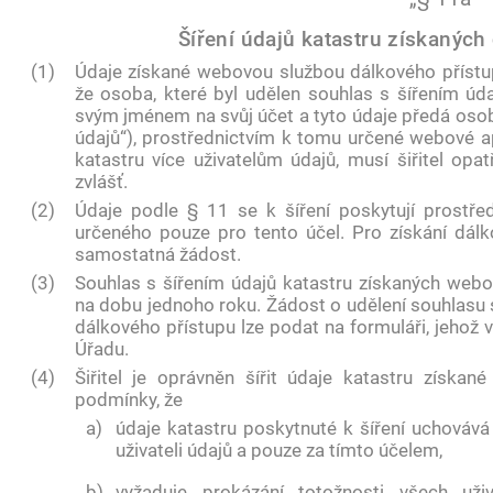
Šíření údajů katastru získanýc
(1)
Údaje získané webovou službou dálkového přístu
že osoba, které byl udělen souhlas s šířením údajů
svým jménem na svůj účet a tyto údaje předá osobě,
údajů“), prostřednictvím k tomu určené webové apl
katastru více uživatelům údajů, musí šiřitel opa
zvlášť.
(2)
Údaje podle § 11 se k šíření poskytují prostře
určeného pouze pro tento účel. Pro získání dálk
samostatná žádost.
(3)
Souhlas s šířením údajů katastru získaných webo
na dobu jednoho roku. Žádost o udělení souhlasu
dálkového přístupu lze podat na formuláři, jehož 
Úřadu.
(4)
Šiřitel je oprávněn šířit údaje katastru získa
podmínky, že
a)
údaje katastru poskytnuté k šíření uchováv
uživateli údajů a pouze za tímto účelem,
b)
vyžaduje prokázání totožnosti všech uži