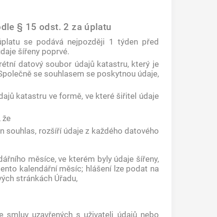
dle § 15 odst. 2 za úplatu
úplatu se podává nejpozději 1 týden před
aje šířeny poprvé.
étní datový soubor údajů katastru, který je
 Společně se souhlasem se poskytnou údaje,
jů katastru ve formě, ve které šiřitel údaje
, že
n souhlas, rozšíří údaje z každého datového
dářního měsíce, ve kterém byly údaje šířeny,
tento kalendářní měsíc; hlášení lze podat na
ových stránkách Úřadu,
ie smluv uzavřených s uživateli údajů nebo