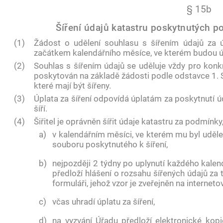
§ 15b
Šíření údajů katastru poskytnutých po
(1)
Žádost o udělení souhlasu s šířením údajů za 
začátkem kalendářního měsíce, ve kterém budou úd
(2)
Souhlas s šířením údajů se uděluje vždy pro konkr
poskytován na základě žádosti podle odstavce 1.
které mají být šířeny.
(3)
Úplata za šíření odpovídá úplatám za poskytnutí úda
šíří.
(4)
Šiřitel je oprávněn šířit údaje katastru za podmínky
a)
v kalendářním měsíci, ve kterém mu byl uděle
souboru poskytnutého k šíření,
b)
nejpozději 2 týdny po uplynutí každého kalen
předloží hlášení o rozsahu šířených údajů za 
formuláři, jehož vzor je zveřejněn na internet
c)
včas uhradí úplatu za šíření,
d)
na vyzvání Úřadu předloží elektronické kop