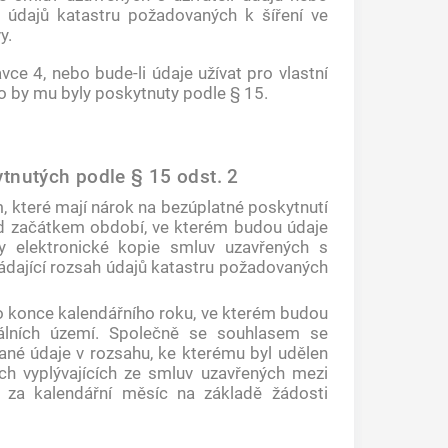
ah údajů katastru požadovaných k šíření ve
y.
vce 4, nebo bude-li údaje užívat pro vlastní
ko by mu byly poskytnuty podle § 15.
ytnutých podle § 15 odst. 2
, které mají nárok na bezúplatné poskytnutí
ed začátkem období, ve kterém budou údaje
y elektronické kopie smluv uzavřených s
kládající rozsah údajů katastru požadovaných
o konce kalendářního roku, ve kterém budou
álních území. Společně se souhlasem se
vané údaje v rozsahu, ke kterému byl udělen
ech vyplývajících ze smluv uzavřených mezi
ou za kalendářní měsíc na základě žádosti