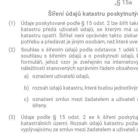
„§ 15a
Šíření údajů katastru poskytnutý
(1)
Údaje poskytované podle § 15 odst. 2 lze šířit ta
katastru předá uživateli údajů, se kterým má 
katastru opatří. Šiřitel není oprávněn takto získ
potřebu a předávat je jiným osobám, než které uved
(2)
Souhlas s šířením údajů podle odstavce 1 udělí 
souhlasu s šířením údajů a o poskytnutí údajů, 
formuláři, jehož vzor je zveřejněn na internet
náležitostí stanovených správním řádem obsahova
a)
označení uživatelů údajů,
b)
rozsah údajů katastru, které budou jednotlivý
c)
označení smluv mezi žadatelem a uživateli 
šířeny.
(3)
Údaje podle § 15 odst. 2 se k šíření poskytu
katastrálních území. Rozsah údajů katastru pož
vyplývajícímu ze smluv mezi žadatelem a uživateli 