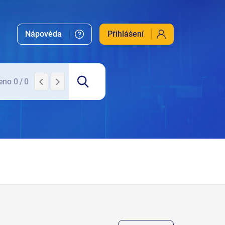
EUR-Lex
EuroVOC
N-Lex
zakony.gov.cz
Nápověda
Přihlášení
no 0 / 0