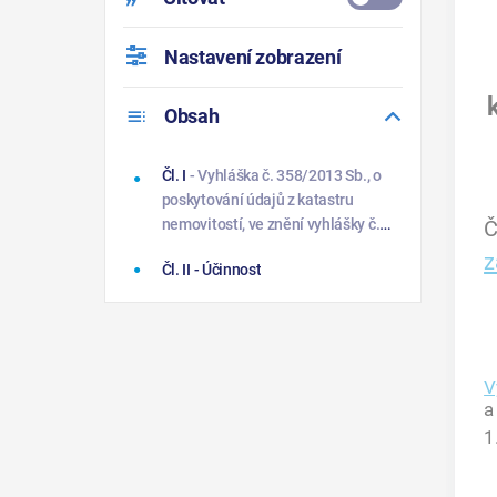
Nastavení zobrazení
Obsah
Čl. I
- Vyhláška č. 358/2013 Sb., o
poskytování údajů z katastru
Č
nemovitostí, ve znění vyhlášky č.
354/2015 Sb. a vyhlášky č.
z
Čl. II
- Účinnost
256/2018 Sb., se mění takto:
V
1