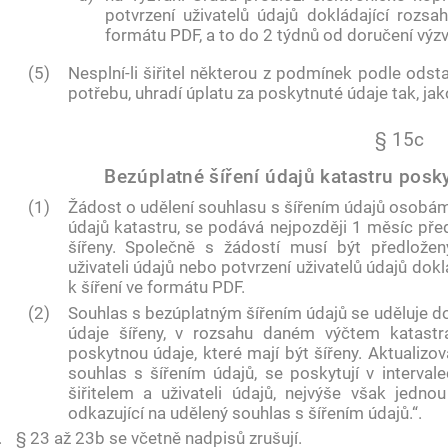
potvrzení uživatelů údajů dokládající rozs
formátu PDF, a to do 2 týdnů od doručení výzv
(5)
Nesplní-li šiřitel některou z podmínek podle odsta
potřebu, uhradí úplatu za poskytnuté údaje tak, ja
§ 15c
Bezúplatné šíření údajů katastru posk
(1)
Žádost o udělení souhlasu s šířením údajů osobám
údajů katastru, se podává nejpozději 1 měsíc př
šířeny. Společně s žádostí musí být předložen
uživateli údajů nebo potvrzení uživatelů údajů do
k šíření ve formátu PDF.
(2)
Souhlas s bezúplatným šířením údajů se uděluje d
údaje šířeny, v rozsahu daném výčtem katastr
poskytnou údaje, které mají být šířeny. Aktualizo
souhlas s šířením údajů, se poskytují v interval
šiřitelem a uživateli údajů, nejvýše však jedn
odkazující na udělený souhlas s šířením údajů.“.
.
§ 23 až 23b se včetně nadpisů zrušují.