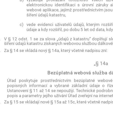
elektronickou identifikaci s úrovní záruky
webové aplikace, jejímž prostřednictvím jsou 
šíření údajů katastru,
c)
vede evidenci uživatelů údajů, kterým rozšíř
údaje a kdy rozšířil, po dobu 5 let od data, kdy
.
V § 12 odst. 1 se za slova „údajů z katastru“ doplňují 
šíření údajů katastru získaných webovou službou dálkové
.
Za § 14 se vkládá nový § 14a, který včetně nadpisu zní:
„§ 14a
Bezúplatná webová služba d
Úřad poskytuje prostřednictvím bezúplatné webové
popisných informací a vybrané základní údaje o říze
Ustanovení § 11 až 14 se nepoužijí. Technické podrobn
popis a parametry jejího užívání Úřad zveřejní na intern
.
Za § 15 se vkládají nové § 15a až 15c, které včetně nadpis