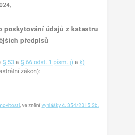
024,
o poskytování údajů z katastru
ějších předpisů
e
§ 53
a
§ 66 odst. 1 písm. j)
a
k)
astrální zákon):
movitostí
, ve znění
vyhlášky č. 354/2015 Sb.