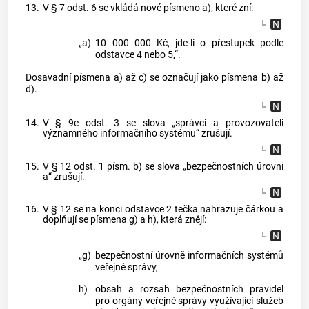
13.
V § 7 odst. 6 se vkládá nové písmeno a), které zní:
„a)
10 000 000 Kč, jde-li o přestupek podle
odstavce 4 nebo 5,“.
Dosavadní písmena a) až c) se označují jako písmena b) až
d).
14.
V § 9e odst. 3 se slova „správci a provozovateli
významného informačního systému“ zrušují.
15.
V § 12 odst. 1 písm. b) se slova „bezpečnostních úrovní
a“ zrušují.
16.
V § 12 se na konci odstavce 2 tečka nahrazuje čárkou a
doplňují se písmena g) a h), která znějí:
„g)
bezpečnostní úrovně informačních systémů
veřejné správy,
h)
obsah a rozsah bezpečnostních pravidel
pro orgány veřejné správy využívající služeb