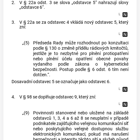
2.
V § 22a odst. 3 se slova „odstavce 5“ nahrazují slovy
„odstavce 6“.
3.
V § 22a se za odstavec 4 vkládá nový odstavec 5, který
zní:
„(5)
Předseda Rady může rozhodnout po konzultaci
podle § 130 o změně přídělu rádiových kmitočtů,
jestliže je to nezbytné pro plnění protiopatření
nebo plnění účelu opatření obecné povahy
vydaného podle zákona o kybernetické
bezpečnosti. Postup podle § 6 odst. 6 tím není
dotčen.“.
Dosavadní odstavec 5 se označuje jako odstavec 6.
4.
V § 98 se doplňuje odstavec 9, který zní:
„(9)
Povinnosti stanovené nebo uložené na základě
odstavců 1, 3, 4 a 6 až 8 se neuplatní v případě
podnikatele zajišťujícího veřejnou komunikační síť
nebo poskytujícího veřejně dostupnou službu
elektronických komunikací, pokud má narušení
bezpečnosti a integrity těchto sítí a služeb původ