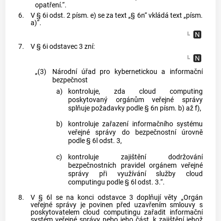
opatření.“.
6.
V § 6i odst. 2 písm. e) se za text „§ 6n“ vkládá text „písm.
a)“.
7.
V § 6i odstavec 3 zní:
„(3)
Národní úřad pro kybernetickou a informační
bezpečnost
a)
kontroluje, zda cloud computing
poskytovaný orgánům veřejné správy
splňuje požadavky podle § 6n písm. b) až f),
b)
kontroluje zařazení informačního systému
veřejné správy do bezpečnostní úrovně
podle § 6l odst. 3,
c)
kontroluje zajištění dodržování
bezpečnostních pravidel orgánem veřejné
správy při využívání služby cloud
computingu podle § 6l odst. 3.“.
8.
V § 6l se na konci odstavce 3 doplňují věty „Orgán
veřejné správy je povinen před uzavřením smlouvy s
poskytovatelem cloud computingu zařadit informační
systém veřejné správy nebo jeho část, k zajištění jehož