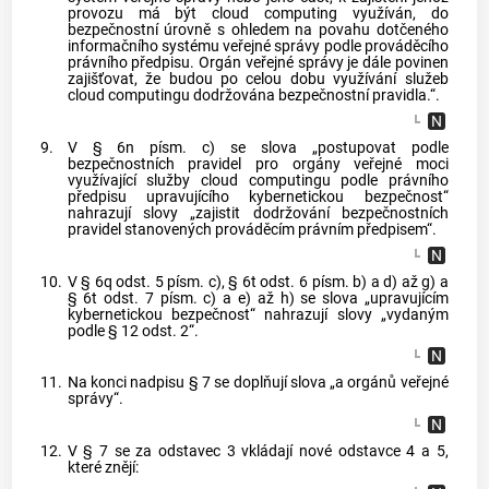
provozu má být cloud computing využíván, do
bezpečnostní úrovně s ohledem na povahu dotčeného
informačního systému veřejné správy podle prováděcího
právního předpisu. Orgán veřejné správy je dále povinen
zajišťovat, že budou po celou dobu využívání služeb
cloud computingu dodržována bezpečnostní pravidla.“.
9.
V § 6n písm. c) se slova „postupovat podle
bezpečnostních pravidel pro orgány veřejné moci
využívající služby cloud computingu podle právního
předpisu upravujícího kybernetickou bezpečnost“
nahrazují slovy „zajistit dodržování bezpečnostních
pravidel stanovených prováděcím právním předpisem“.
10.
V § 6q odst. 5 písm. c), § 6t odst. 6 písm. b) a d) až g) a
§ 6t odst. 7 písm. c) a e) až h) se slova „upravujícím
kybernetickou bezpečnost“ nahrazují slovy „vydaným
podle § 12 odst. 2“.
11.
Na konci nadpisu § 7 se doplňují slova „a orgánů veřejné
správy“.
12.
V § 7 se za odstavec 3 vkládají nové odstavce 4 a 5,
které znějí: