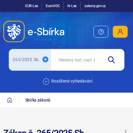
EUR-Lex
EuroVOC
N-Lex
zakony.gov.cz
265/2025 Sb.
Rozšířené vyhledávání
Sbírka zákonů