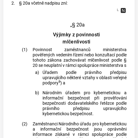
2.
§ 20a včetně nadpisu zní:
„§ 20a
Výjimky z povinnosti
mlčenlivosti
(1)
Povinnost zaměstnanců ministerstva
pověřených vedením řízení nebo konzultací podle
tohoto zákona zachovávat mlčenlivost podle §
20 se neuplatní v rámci spolupráce ministerstva s
a)
Úřadem podle právního předpisu
upravujícího některé vztahy v oblasti veřejné
9
podpory
) a
b)
Národním úřadem pro kybernetickou a
informační bezpečnost při prověřování
bezpečnosti dodavatelského řetězce podle
právního předpisu upravujícího
kybernetickou bezpečnost.
(2)
Zaměstnanci Národního úřadu pro kybernetickou
a informační bezpečnost jsou oprávněni
informace získané v rámci spolupráce podle