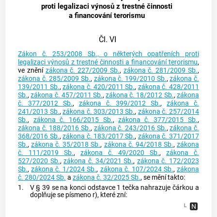
proti legalizaci výnosů z trestné činnosti
a financování terorismu
Čl. VI
Zákon č. 253/2008 Sb., o některých opatřeních proti
legalizaci výnosů z trestné činnosti a financování terorismu
,
ve znění
zákona č. 227/2009 Sb.
,
zákona č. 281/2009 Sb.
,
zákona č. 285/2009 Sb.
,
zákona č. 199/2010 Sb.
,
zákona č.
139/2011 Sb.
,
zákona č. 420/2011 Sb.
,
zákona č. 428/2011
Sb.
,
zákona č. 457/2011 Sb.
,
zákona č. 18/2012 Sb.
,
zákona
č. 377/2012 Sb.
,
zákona č. 399/2012 Sb.
,
zákona č.
241/2013 Sb.
,
zákona č. 303/2013 Sb.
,
zákona č. 257/2014
Sb.
,
zákona č. 166/2015 Sb.
,
zákona č. 377/2015 Sb.
,
zákona č. 188/2016 Sb.
,
zákona č. 243/2016 Sb.
,
zákona č.
368/2016 Sb.
,
zákona č. 183/2017 Sb.
,
zákona č. 371/2017
Sb.
,
zákona č. 35/2018 Sb.
,
zákona č. 94/2018 Sb.
,
zákona
č. 111/2019 Sb.
,
zákona č. 49/2020 Sb.
,
zákona č.
527/2020 Sb.
,
zákona č. 34/2021 Sb.
,
zákona č. 172/2023
Sb.
,
zákona č. 1/2024 Sb.
,
zákona č. 107/2024 Sb.
,
zákona
č. 280/2024 Sb.
a
zákona č. 32/2025 Sb.
, se mění takto:
1.
V § 39 se na konci odstavce 1 tečka nahrazuje čárkou a
doplňuje se písmeno r), které zní: