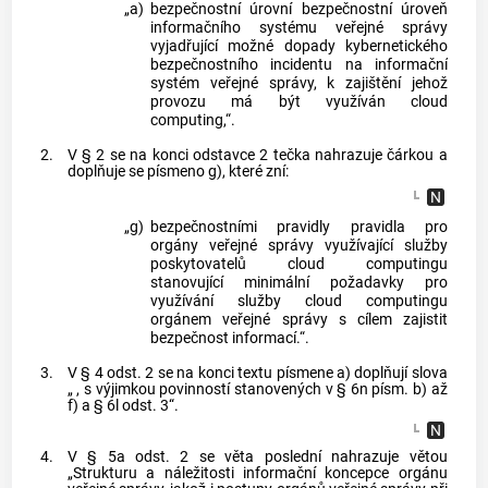
„a)
bezpečnostní úrovní bezpečnostní úroveň
informačního systému veřejné správy
vyjadřující možné dopady kybernetického
bezpečnostního incidentu na informační
systém veřejné správy, k zajištění jehož
provozu má být využíván cloud
computing,“.
2.
V § 2 se na konci odstavce 2 tečka nahrazuje čárkou a
doplňuje se písmeno g), které zní:
„g)
bezpečnostními pravidly pravidla pro
orgány veřejné správy využívající služby
poskytovatelů cloud computingu
stanovující minimální požadavky pro
využívání služby cloud computingu
orgánem veřejné správy s cílem zajistit
bezpečnost informací.“.
3.
V § 4 odst. 2 se na konci textu písmene a) doplňují slova
„ , s výjimkou povinností stanovených v § 6n písm. b) až
f) a § 6l odst. 3“.
4.
V § 5a odst. 2 se věta poslední nahrazuje větou
„Strukturu a náležitosti informační koncepce orgánu