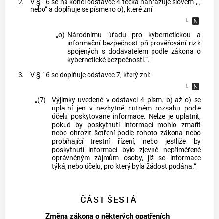
2.
V § 16 se na konci odstavce 4 tečka nahrazuje slovem „ ,
nebo“ a doplňuje se písmeno o), které zní:
„o)
Národnímu úřadu pro kybernetickou a
informační bezpečnost při prověřování rizik
spojených s dodavatelem podle zákona o
kybernetické bezpečnosti.“.
3.
V § 16 se doplňuje odstavec 7, který zní:
„(7)
Výjimky uvedené v odstavci 4 písm. b) až o) se
uplatní jen v nezbytně nutném rozsahu podle
účelu poskytované informace. Nelze je uplatnit,
pokud by poskytnutí informací mohlo zmařit
nebo ohrozit šetření podle tohoto zákona nebo
probíhající trestní řízení, nebo jestliže by
poskytnutí informací bylo zjevně nepřiměřené
oprávněným zájmům osoby, jíž se informace
týká, nebo účelu, pro který byla žádost podána.“.
ČÁST ŠESTÁ
Změna zákona o některých opatřeních