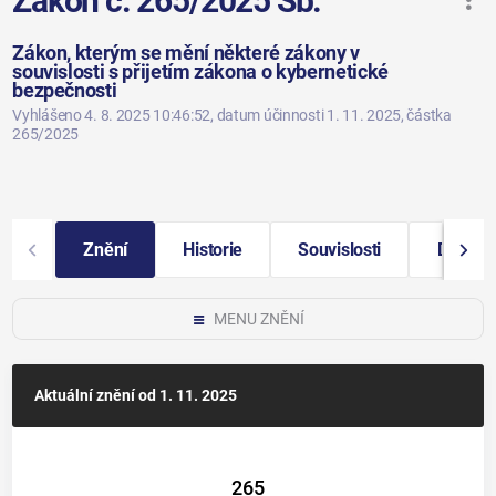
Zákon č. 265/2025 Sb.
Zákon, kterým se mění některé zákony v
souvislosti s přijetím zákona o kybernetické
bezpečnosti
Vyhlášeno 4. 8. 2025 10:46:52
, datum účinnosti 1. 11. 2025
, částka
265/2025
Znění
Historie
Souvislosti
Další i
MENU ZNĚNÍ
Aktuální znění
od 1. 11. 2025
265