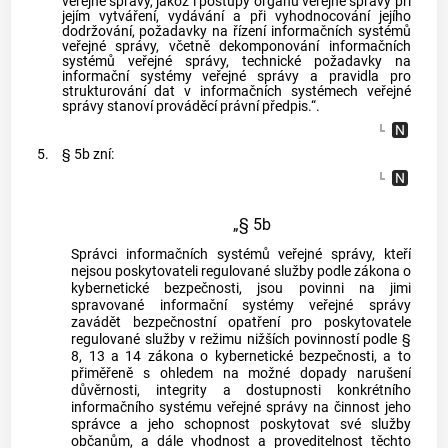
veřejné správy, jakož i postupy orgánů veřejné správy při
jejím vytváření, vydávání a při vyhodnocování jejího
dodržování, požadavky na řízení informačních systémů
veřejné správy, včetně dekomponování informačních
systémů veřejné správy, technické požadavky na
informační systémy veřejné správy a pravidla pro
strukturování dat v informačních systémech veřejné
správy stanoví prováděcí právní předpis.“.
5.
§ 5b zní:
„§ 5b
Správci informačních systémů veřejné správy, kteří
nejsou poskytovateli regulované služby podle zákona o
kybernetické bezpečnosti, jsou povinni na jimi
spravované informační systémy veřejné správy
zavádět bezpečnostní opatření pro poskytovatele
regulované služby v režimu nižších povinností podle §
8, 13 a 14 zákona o kybernetické bezpečnosti, a to
přiměřeně s ohledem na možné dopady narušení
důvěrnosti, integrity a dostupnosti konkrétního
informačního systému veřejné správy na činnost jeho
správce a jeho schopnost poskytovat své služby
občanům, a dále vhodnost a proveditelnost těchto