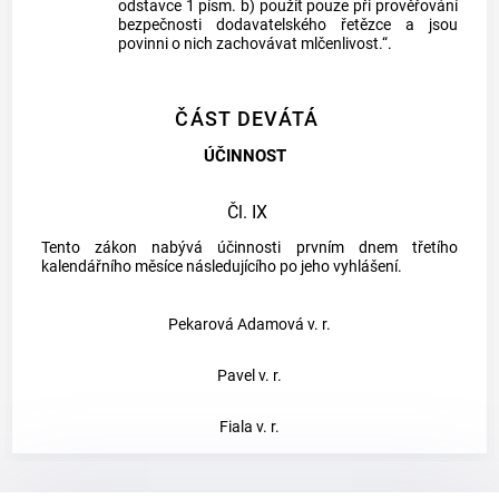
odstavce 1 písm. b) použít pouze při prověřování
bezpečnosti dodavatelského řetězce a jsou
povinni o nich zachovávat mlčenlivost.“.
ČÁST DEVÁTÁ
ÚČINNOST
Čl. IX
Tento zákon nabývá účinnosti prvním dnem třetího
kalendářního měsíce následujícího po jeho vyhlášení.
Pekarová Adamová v. r.
Pavel v. r.
Fiala v. r.