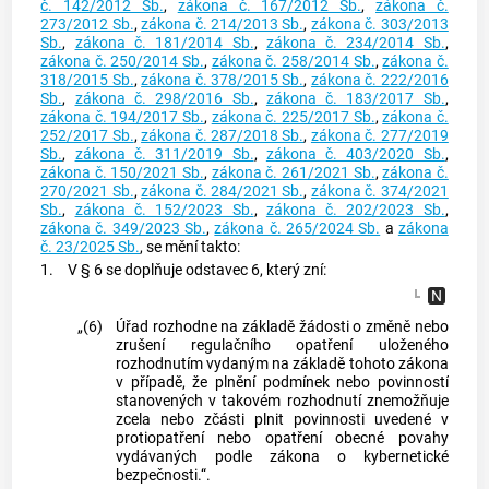
č. 142/2012 Sb.
,
zákona č. 167/2012 Sb.
,
zákona č.
273/2012 Sb.
,
zákona č. 214/2013 Sb.
,
zákona č. 303/2013
Sb.
,
zákona č. 181/2014 Sb.
,
zákona č. 234/2014 Sb.
,
zákona č. 250/2014 Sb.
,
zákona č. 258/2014 Sb.
,
zákona č.
318/2015 Sb.
,
zákona č. 378/2015 Sb.
,
zákona č. 222/2016
Sb.
,
zákona č. 298/2016 Sb.
,
zákona č. 183/2017 Sb.
,
zákona č. 194/2017 Sb.
,
zákona č. 225/2017 Sb.
,
zákona č.
252/2017 Sb.
,
zákona č. 287/2018 Sb.
,
zákona č. 277/2019
Sb.
,
zákona č. 311/2019 Sb.
,
zákona č. 403/2020 Sb.
,
zákona č. 150/2021 Sb.
,
zákona č. 261/2021 Sb.
,
zákona č.
270/2021 Sb.
,
zákona č. 284/2021 Sb.
,
zákona č. 374/2021
Sb.
,
zákona č. 152/2023 Sb.
,
zákona č. 202/2023 Sb.
,
zákona č. 349/2023 Sb.
,
zákona č. 265/2024 Sb.
a
zákona
č. 23/2025 Sb.
, se mění takto:
1.
V § 6 se doplňuje odstavec 6, který zní:
„(6)
Úřad rozhodne na základě žádosti o změně nebo
zrušení regulačního opatření uloženého
rozhodnutím vydaným na základě tohoto zákona
v případě, že plnění podmínek nebo povinností
stanovených v takovém rozhodnutí znemožňuje
zcela nebo zčásti plnit povinnosti uvedené v
protiopatření nebo opatření obecné povahy
vydávaných podle zákona o kybernetické
bezpečnosti.“.