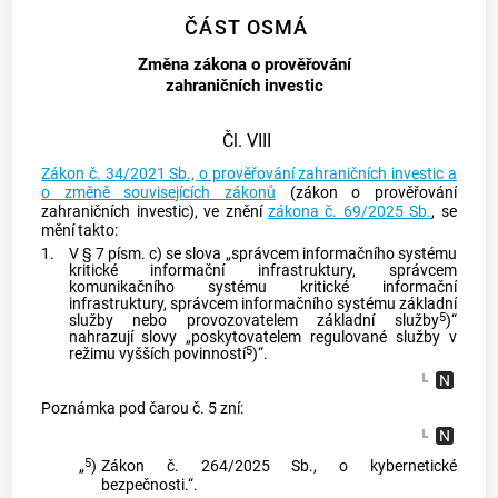
ČÁST OSMÁ
Změna zákona o prověřování
zahraničních investic
Čl. VIII
Zákon č. 34/2021 Sb., o prověřování zahraničních investic a
o změně souvisejících zákonů
(zákon o prověřování
zahraničních investic), ve znění
zákona č. 69/2025 Sb.
, se
mění takto:
1.
V § 7 písm. c) se slova „správcem informačního systému
kritické informační infrastruktury, správcem
komunikačního systému kritické informační
infrastruktury, správcem informačního systému základní
5
služby nebo provozovatelem základní služby
)“
nahrazují slovy „poskytovatelem regulované služby v
5
režimu vyšších povinností
)“.
Poznámka pod čarou č. 5 zní:
5
„
)
Zákon č. 264/2025 Sb., o kybernetické
bezpečnosti.“.