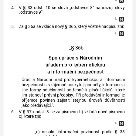
4.
V § 33 odst. 10 se slova „odstavce 8“ nahrazují slovy
„odstavce 9“.
5.
Za § 36a se vkládá nový § 36b, který včetně nadpisu zní:
„§ 36b
Spolupráce s Národním
úřadem pro kybernetickou
a informační bezpečnost
Úřad a Národní úřad pro kybernetickou a informační
bezpečnost si vzájemně poskytují podněty, informace a
jiné formy součinnosti potřebné k plnění úkolů, které
jim stanoví právní předpisy. Při předávání informací je
příjemce povinen zajistit stejnou úroveň důvěrnosti
jako předávající.“.
6.
V § 37a odst. 3 se za písmeno b) vkládá nové písmeno
c), které zní:
„c)
nesplní informační povinnost podle § 33