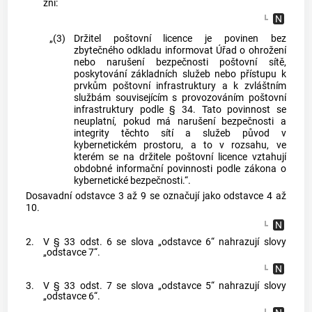
zní:
„(3)
Držitel poštovní licence je povinen bez
zbytečného odkladu informovat Úřad o ohrožení
nebo narušení bezpečnosti poštovní sítě,
poskytování základních služeb nebo přístupu k
prvkům poštovní infrastruktury a k zvláštním
službám souvisejícím s provozováním poštovní
infrastruktury podle § 34. Tato povinnost se
neuplatní, pokud má narušení bezpečnosti a
integrity těchto sítí a služeb původ v
kybernetickém prostoru, a to v rozsahu, ve
kterém se na držitele poštovní licence vztahují
obdobné informační povinnosti podle zákona o
kybernetické bezpečnosti.“.
Dosavadní odstavce 3 až 9 se označují jako odstavce 4 až
10.
2.
V § 33 odst. 6 se slova „odstavce 6“ nahrazují slovy
„odstavce 7“.
3.
V § 33 odst. 7 se slova „odstavce 5“ nahrazují slovy
„odstavce 6“.