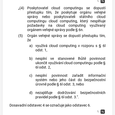
„(4)
Poskytovatel cloud computingu se dopustí
přestupku tím, že poskytuje orgánu veřejné
správy nebo poskytovateli státního cloud
computingu cloud computing, který nesplňuje
požadavky na cloud computing využívaný
orgánem veřejné správy podle § 6n.
(5)
Orgán veřejné správy se dopustí přestupku tím,
že
a)
využívá cloud computing v rozporu s § 6l
odst. 1,
b)
nesplní ve stanovené lhůtě povinnost
ukončit využívání cloud computingu podle §
6l odst. 2,
c)
nesplní povinnost zařadit informační
systém nebo jeho část do bezpečnostní
úrovně podle § 6l odst. 3, nebo
d)
nezajišťuje dodržování bezpečnostních
pravidel podle § 6l odst. 3.“.
Dosavadní odstavec 4 se označuje jako odstavec 6.