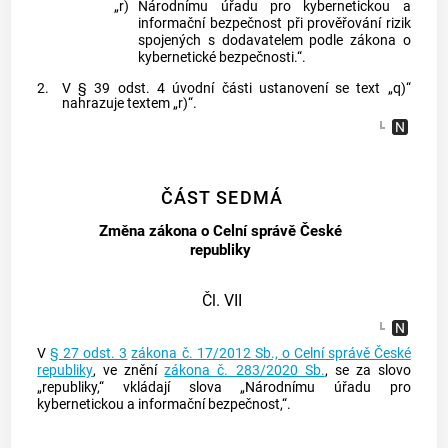
„r)
Národnímu úřadu pro kybernetickou a
informační bezpečnost při prověřování rizik
spojených s dodavatelem podle zákona o
kybernetické bezpečnosti.“.
2.
V § 39 odst. 4 úvodní části ustanovení se text „q)“
nahrazuje textem „r)“.
ČÁST SEDMÁ
Změna zákona o Celní správě České
republiky
Čl. VII
V
§ 27 odst. 3
zákona č. 17/2012 Sb., o Celní správě České
republiky
, ve znění
zákona č. 283/2020 Sb.
, se za slovo
„republiky,“ vkládají slova „Národnímu úřadu pro
kybernetickou a informační bezpečnost,“.