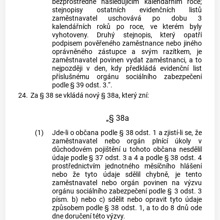
bezprostředně následujícím kalendářním roce;
stejnopisy ostatních evidenčních listů
zaměstnavatel uschovává po dobu 3
kalendářních roků po roce, ve kterém byly
vyhotoveny. Druhý stejnopis, který opatří
podpisem pověřeného zaměstnance nebo jiného
oprávněného zástupce a svým razítkem, je
zaměstnavatel povinen vydat zaměstnanci, a to
nejpozději v den, kdy předkládá evidenční list
příslušnému orgánu sociálního zabezpečení
podle § 39 odst. 3.“.
24.
Za § 38 se vkládá nový § 38a, který zní:
„§ 38a
(1)
Jde-li o občana podle § 38 odst. 1 a zjistí-li se, že
zaměstnavatel nebo orgán plnící úkoly v
důchodovém pojištění u tohoto občana nesdělil
údaje podle § 37 odst. 3 a 4 a podle § 38 odst. 4
prostřednictvím jednotného měsíčního hlášení
nebo že tyto údaje sdělil chybně, je tento
zaměstnavatel nebo orgán povinen na výzvu
orgánu sociálního zabezpečení podle § 3 odst. 3
písm. b) nebo c) sdělit nebo opravit tyto údaje
způsobem podle § 38 odst. 1, a to do 8 dnů ode
dne doručení této výzvy.