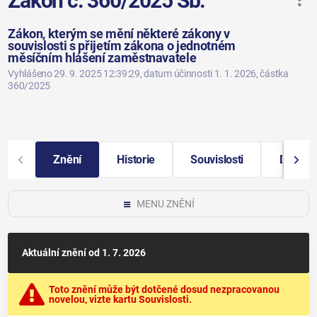
Zákon č. 360/2025 Sb.
Zákon, kterým se mění některé zákony v
souvislosti s přijetím zákona o jednotném
měsíčním hlášení zaměstnavatele
Vyhlášeno 29. 9. 2025 12:39:29
, datum účinnosti 1. 1. 2026
, částka
360/2025
Znění
Historie
Souvislosti
Další i
MENU ZNĚNÍ
Aktuální znění
od 1. 7. 2026
Toto znění může být dotčené dosud nezpracovanou
novelou, vizte kartu Souvislosti.