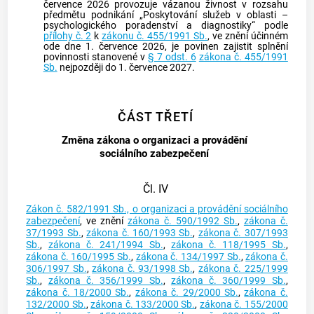
července 2026 provozuje vázanou živnost v rozsahu
předmětu podnikání „Poskytování služeb v oblasti –
psychologického poradenství a diagnostiky“ podle
přílohy č. 2
k
zákonu č. 455/1991 Sb.
, ve znění účinném
ode dne 1. července 2026, je povinen zajistit splnění
povinnosti stanovené v
§ 7 odst. 6
zákona č. 455/1991
Sb.
nejpozději do 1. července 2027.
ČÁST TŘETÍ
Změna zákona o organizaci a provádění
sociálního zabezpečení
Čl. IV
Zákon č. 582/1991 Sb., o organizaci a provádění sociálního
zabezpečení
, ve znění
zákona č. 590/1992 Sb.
,
zákona č.
37/1993 Sb.
,
zákona č. 160/1993 Sb.
,
zákona č. 307/1993
Sb.
,
zákona č. 241/1994 Sb.
,
zákona č. 118/1995 Sb.
,
zákona č. 160/1995 Sb.
,
zákona č. 134/1997 Sb.
,
zákona č.
306/1997 Sb.
,
zákona č. 93/1998 Sb.
,
zákona č. 225/1999
Sb.
,
zákona č. 356/1999 Sb.
,
zákona č. 360/1999 Sb.
,
zákona č. 18/2000 Sb.
,
zákona č. 29/2000 Sb.
,
zákona č.
132/2000 Sb.
,
zákona č. 133/2000 Sb.
,
zákona č. 155/2000