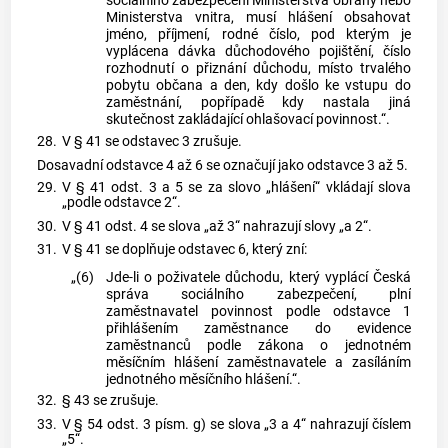
sociálního zabezpečení Ministerstva obrany nebo
Ministerstva vnitra, musí hlášení obsahovat
jméno, příjmení, rodné číslo, pod kterým je
vyplácena dávka důchodového pojištění, číslo
rozhodnutí o přiznání důchodu, místo trvalého
pobytu občana a den, kdy došlo ke vstupu do
zaměstnání, popřípadě kdy nastala jiná
skutečnost zakládající ohlašovací povinnost.“.
28.
V § 41 se odstavec 3 zrušuje.
Dosavadní odstavce 4 až 6 se označují jako odstavce 3 až 5.
29.
V § 41 odst. 3 a 5 se za slovo „hlášení“ vkládají slova
„podle odstavce 2“.
30.
V § 41 odst. 4 se slova „až 3“ nahrazují slovy „a 2“.
31.
V § 41 se doplňuje odstavec 6, který zní:
„(6)
Jde-li o poživatele důchodu, který vyplácí Česká
správa sociálního zabezpečení, plní
zaměstnavatel povinnost podle odstavce 1
přihlášením zaměstnance do evidence
zaměstnanců podle zákona o jednotném
měsíčním hlášení zaměstnavatele a zasíláním
jednotného měsíčního hlášení.“.
32.
§ 43 se zrušuje.
33.
V § 54 odst. 3 písm. g) se slova „3 a 4“ nahrazují číslem
„5“.