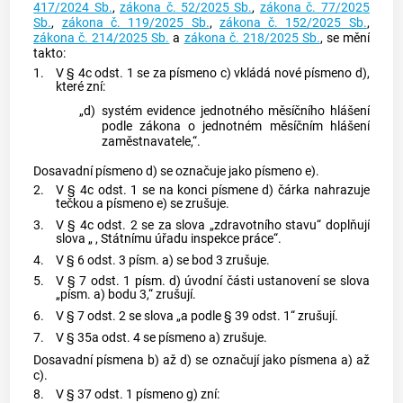
417/2024 Sb.
,
zákona č. 52/2025 Sb.
,
zákona č. 77/2025
Sb.
,
zákona č. 119/2025 Sb.
,
zákona č. 152/2025 Sb.
,
zákona č. 214/2025 Sb.
a
zákona č. 218/2025 Sb.
, se mění
takto:
1.
V § 4c odst. 1 se za písmeno c) vkládá nové písmeno d),
které zní:
„d)
systém evidence jednotného měsíčního hlášení
podle zákona o jednotném měsíčním hlášení
zaměstnavatele,“.
Dosavadní písmeno d) se označuje jako písmeno e).
2.
V § 4c odst. 1 se na konci písmene d) čárka nahrazuje
tečkou a písmeno e) se zrušuje.
3.
V § 4c odst. 2 se za slova „zdravotního stavu“ doplňují
slova „ , Státnímu úřadu inspekce práce“.
4.
V § 6 odst. 3 písm. a) se bod 3 zrušuje.
5.
V § 7 odst. 1 písm. d) úvodní části ustanovení se slova
„písm. a) bodu 3,“ zrušují.
6.
V § 7 odst. 2 se slova „a podle § 39 odst. 1“ zrušují.
7.
V § 35a odst. 4 se písmeno a) zrušuje.
Dosavadní písmena b) až d) se označují jako písmena a) až
c).
8.
V § 37 odst. 1 písmeno g) zní: