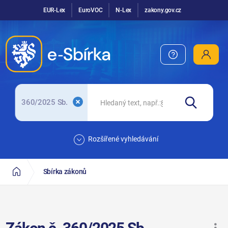
EUR-Lex
EuroVOC
N-Lex
zakony.gov.cz
360/2025 Sb.
Rozšířené vyhledávání
Sbírka zákonů