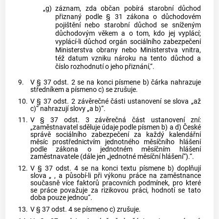
„g)
záznam, zda občan pobírá starobní důchod
přiznaný podle § 31 zákona o důchodovém
pojištění nebo starobní důchod se sníženým
důchodovým věkem a o tom, kdo jej vyplácí;
vyplácí-li důchod orgán sociálního zabezpečení
Ministerstva obrany nebo Ministerstva vnitra,
též datum vzniku nároku na tento důchod a
číslo rozhodnutí o jeho přiznání,“.
9.
V § 37 odst. 2 se na konci písmene b) čárka nahrazuje
středníkem a písmeno c) se zrušuje.
10.
V § 37 odst. 2 závěrečné části ustanovení se slova „až
c)“ nahrazují slovy „a b)“.
11.
V § 37 odst. 3 závěrečná část ustanovení zní:
„zaměstnavatel sděluje údaje podle písmen b) a d) České
správě sociálního zabezpečení za každý kalendářní
měsíc prostřednictvím jednotného měsíčního hlášení
podle zákona o jednotném měsíčním hlášení
zaměstnavatele (dále jen „jednotné měsíční hlášení“).“.
12.
V § 37 odst. 4 se na konci textu písmene b) doplňují
slova „ , a působí-li při výkonu práce na zaměstnance
současně více faktorů pracovních podmínek, pro které
se práce považuje za rizikovou práci, hodnotí se tato
doba pouze jednou“.
13.
V § 37 odst. 4 se písmeno c) zrušuje.