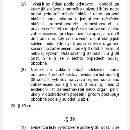
(2)
Týkají-li se údaje podle odstavce 1 období, za
které již z důvodu marného uplynutí lhůty nelze
podat jednotné měsíční hlášení nebo opravné
hlášení podle zákona o jednotném měsíčním
hlášení zaměstnavatele, zaměstnavatel je
povinen sdělit tyto údaje České správě sociálního
zabezpečení na předepsaném tiskopise, a to do 8
dnů ode dne, kdy se dozvěděl o potřebě jejich
sdělení nebo kdy byl k jejich sdělení orgánem
sociálního zabezpečení podle § 3 odst. 3 písm. b)
nebo c) vyzván. Ustanovení § 37 odst. 5 a § 38
odst. 2 a 3 se v těchto případech použijí
obdobně.
(3)
Nelze-li na základě údajů sdělených podle
odstavce 1 nebo 2 sestavit evidenční list podle §
38 odst. 2, vyhotoví na výzvu orgánu sociálního
zabezpečení podle § 3 odst. 3 písm. b) nebo c)
evidenční list zaměstnavatel nebo orgán plnící
úkoly v důchodovém pojištění; přitom postupuje
obdobně podle § 38 odst. 2 až 4.“.
25.
§ 39 zní:
„§ 39
(1)
Evidenční listy vyhotovené podle § 38 odst. 2 se