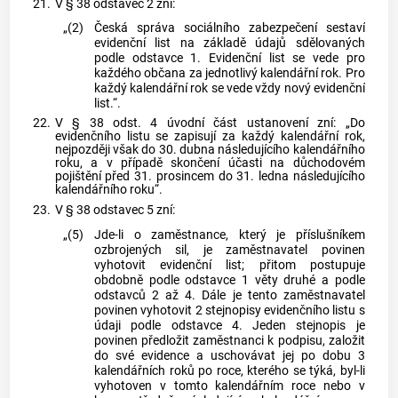
21.
V § 38 odstavec 2 zní:
„(2)
Česká správa sociálního zabezpečení sestaví
evidenční list na základě údajů sdělovaných
podle odstavce 1. Evidenční list se vede pro
každého občana za jednotlivý kalendářní rok. Pro
každý kalendářní rok se vede vždy nový evidenční
list.“.
22.
V § 38 odst. 4 úvodní část ustanovení zní: „Do
evidenčního listu se zapisují za každý kalendářní rok,
nejpozději však do 30. dubna následujícího kalendářního
roku, a v případě skončení účasti na důchodovém
pojištění před 31. prosincem do 31. ledna následujícího
kalendářního roku“.
23.
V § 38 odstavec 5 zní:
„(5)
Jde-li o zaměstnance, který je příslušníkem
ozbrojených sil, je zaměstnavatel povinen
vyhotovit evidenční list; přitom postupuje
obdobně podle odstavce 1 věty druhé a podle
odstavců 2 až 4. Dále je tento zaměstnavatel
povinen vyhotovit 2 stejnopisy evidenčního listu s
údaji podle odstavce 4. Jeden stejnopis je
povinen předložit zaměstnanci k podpisu, založit
do své evidence a uschovávat jej po dobu 3
kalendářních roků po roce, kterého se týká, byl-li
vyhotoven v tomto kalendářním roce nebo v