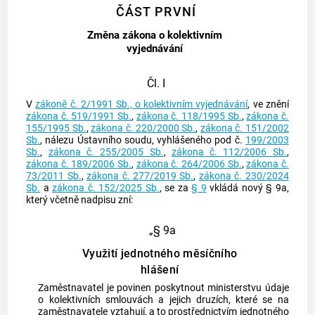
ČÁST PRVNÍ
Změna zákona o kolektivním
vyjednávání
Čl. I
V
zákoně č. 2/1991 Sb., o kolektivním vyjednávání
, ve znění
zákona č. 519/1991 Sb.
,
zákona č. 118/1995 Sb.
,
zákona č.
155/1995 Sb.
,
zákona č. 220/2000 Sb.
,
zákona č. 151/2002
Sb.
, nálezu Ústavního soudu, vyhlášeného pod č.
199/2003
Sb.
,
zákona č. 255/2005 Sb.
,
zákona č. 112/2006 Sb.
,
zákona č. 189/2006 Sb.
,
zákona č. 264/2006 Sb.
,
zákona č.
73/2011 Sb.
,
zákona č. 277/2019 Sb.
,
zákona č. 230/2024
Sb.
a
zákona č. 152/2025 Sb.
, se za
§ 9
vkládá nový § 9a,
který včetně nadpisu zní:
„§ 9a
Využití jednotného měsíčního
hlášení
Zaměstnavatel je povinen poskytnout ministerstvu údaje
o kolektivních smlouvách a jejich druzích, které se na
zaměstnavatele vztahují, a to prostřednictvím jednotného