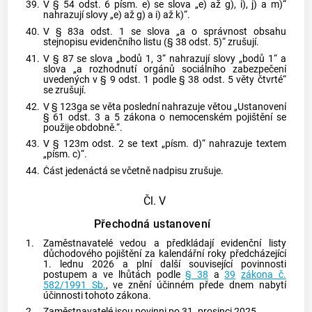
39.
V § 54 odst. 6 písm. e) se slova „e) až g), i), j) a m)“
nahrazují slovy „e) až g) a i) až k)“.
40.
V § 83a odst. 1 se slova „a o správnost obsahu
stejnopisu evidenčního listu (§ 38 odst. 5)“ zrušují.
41.
V § 87 se slova „bodů 1, 3“ nahrazují slovy „bodů 1“ a
slova „a rozhodnutí orgánů sociálního zabezpečení
uvedených v § 9 odst. 1 podle § 38 odst. 5 věty čtvrté“
se zrušují.
42.
V § 123ga se věta poslední nahrazuje větou „Ustanovení
§ 61 odst. 3 a 5 zákona o nemocenském pojištění se
použije obdobně.“.
43.
V § 123m odst. 2 se text „písm. d)“ nahrazuje textem
„písm. c)“.
44.
Část jedenáctá se včetně nadpisu zrušuje.
Čl. V
Přechodná ustanovení
1.
Zaměstnavatelé vedou a předkládají evidenční listy
důchodového pojištění za kalendářní roky předcházející
1. lednu 2026 a plní další související povinnosti
postupem a ve lhůtách podle
§ 38
a
39
zákona č.
582/1991 Sb.
, ve znění účinném přede dnem nabytí
účinnosti tohoto zákona.
2.
Zaměstnavatelé jsou povinni po 31. prosinci 2025