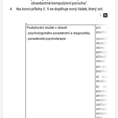
obsedantně-kompulzivní porucha“.
4.
Na konci přílohy č. 5 se doplňuje nový řádek, který zní:
„
Poskytování služeb v oblasti
pro poskyt
psychologickéh
- psychologického poradenství a diagnostiky,
- poradenské psychoterapie
vysokoškols
studijním prog
oboru psyc
jednooborového
případě víceo
oboru;
pro poskytová
psychoterapie:
a) vysokoško
studijním prog
b) doklad o
psychoterapeu
akreditovan
sociálních v
zařízením Min
schváleného
ministerstvem 