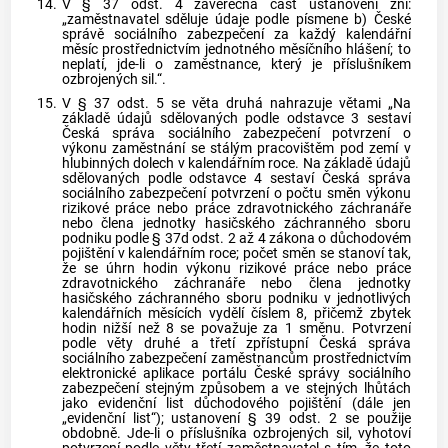
14.
V § 37 odst. 4 závěrečná část ustanovení zní:
„zaměstnavatel sděluje údaje podle písmene b) České
správě sociálního zabezpečení za každý kalendářní
měsíc prostřednictvím jednotného měsíčního hlášení; to
neplatí, jde-li o zaměstnance, který je příslušníkem
ozbrojených sil.“.
15.
V § 37 odst. 5 se věta druhá nahrazuje větami „Na
základě údajů sdělovaných podle odstavce 3 sestaví
Česká správa sociálního zabezpečení potvrzení o
výkonu zaměstnání se stálým pracovištěm pod zemí v
hlubinných dolech v kalendářním roce. Na základě údajů
sdělovaných podle odstavce 4 sestaví Česká správa
sociálního zabezpečení potvrzení o počtu směn výkonu
rizikové práce nebo práce zdravotnického záchranáře
nebo člena jednotky hasičského záchranného sboru
podniku podle § 37d odst. 2 až 4 zákona o důchodovém
pojištění v kalendářním roce; počet směn se stanoví tak,
že se úhrn hodin výkonu rizikové práce nebo práce
zdravotnického záchranáře nebo člena jednotky
hasičského záchranného sboru podniku v jednotlivých
kalendářních měsících vydělí číslem 8, přičemž zbytek
hodin nižší než 8 se považuje za 1 směnu. Potvrzení
podle věty druhé a třetí zpřístupní Česká správa
sociálního zabezpečení zaměstnancům prostřednictvím
elektronické aplikace portálu České správy sociálního
zabezpečení stejným způsobem a ve stejných lhůtách
jako evidenční list důchodového pojištění (dále jen
„evidenční list“); ustanovení § 39 odst. 2 se použije
obdobně. Jde-li o příslušníka ozbrojených sil, vyhotoví