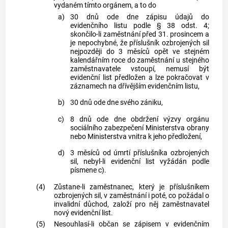
vydaném tímto orgánem, a to do
a)
30 dnů ode dne zápisu údajů do
evidenčního listu podle § 38 odst. 4;
skončilo-li zaměstnání před 31. prosincem a
je nepochybné, že příslušník ozbrojených sil
nejpozději do 3 měsíců opět ve stejném
kalendářním roce do zaměstnání u stejného
zaměstnavatele vstoupí, nemusí být
evidenční list předložen a lze pokračovat v
záznamech na dřívějším evidenčním listu,
b)
30 dnů ode dne svého zániku,
c)
8 dnů ode dne obdržení výzvy orgánu
sociálního zabezpečení Ministerstva obrany
nebo Ministerstva vnitra k jeho předložení,
d)
3 měsíců od úmrtí příslušníka ozbrojených
sil, nebyl-li evidenční list vyžádán podle
písmene c).
(4)
Zůstane-li zaměstnanec, který je příslušníkem
ozbrojených sil, v zaměstnání i poté, co požádal o
invalidní důchod, založí pro něj zaměstnavatel
nový evidenční list.
(5)
Nesouhlasí-li občan se zápisem v evidenčním