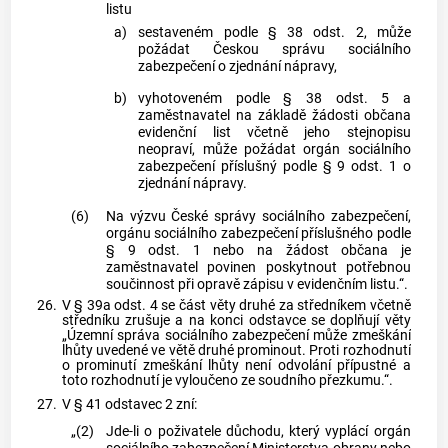
listu
a)
sestaveném podle § 38 odst. 2, může
požádat Českou správu sociálního
zabezpečení o zjednání nápravy,
b)
vyhotoveném podle § 38 odst. 5 a
zaměstnavatel na základě žádosti občana
evidenční list včetně jeho stejnopisu
neopraví, může požádat orgán sociálního
zabezpečení příslušný podle § 9 odst. 1 o
zjednání nápravy.
(6)
Na výzvu České správy sociálního zabezpečení,
orgánu sociálního zabezpečení příslušného podle
§ 9 odst. 1 nebo na žádost občana je
zaměstnavatel povinen poskytnout potřebnou
součinnost při opravě zápisu v evidenčním listu.“.
26.
V § 39a odst. 4 se část věty druhé za středníkem včetně
středníku zrušuje a na konci odstavce se doplňují věty
„Územní správa sociálního zabezpečení může zmeškání
lhůty uvedené ve větě druhé prominout. Proti rozhodnutí
o prominutí zmeškání lhůty není odvolání přípustné a
toto rozhodnutí je vyloučeno ze soudního přezkumu.“.
27.
V § 41 odstavec 2 zní:
„(2)
Jde-li o poživatele důchodu, který vyplácí orgán