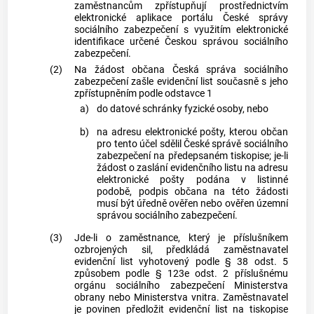
zaměstnancům zpřístupňují prostřednictvím
elektronické aplikace portálu České správy
sociálního zabezpečení s využitím elektronické
identifikace určené Českou správou sociálního
zabezpečení.
(2)
Na žádost občana Česká správa sociálního
zabezpečení zašle evidenční list současně s jeho
zpřístupněním podle odstavce 1
a)
do datové schránky fyzické osoby, nebo
b)
na adresu elektronické pošty, kterou občan
pro tento účel sdělil České správě sociálního
zabezpečení na předepsaném tiskopise; je-li
žádost o zaslání evidenčního listu na adresu
elektronické pošty podána v listinné
podobě, podpis občana na této žádosti
musí být úředně ověřen nebo ověřen územní
správou sociálního zabezpečení.
(3)
Jde-li o zaměstnance, který je příslušníkem
ozbrojených sil, předkládá zaměstnavatel
evidenční list vyhotovený podle § 38 odst. 5
způsobem podle § 123e odst. 2 příslušnému
orgánu sociálního zabezpečení Ministerstva
obrany nebo Ministerstva vnitra. Zaměstnavatel
je povinen předložit evidenční list na tiskopise