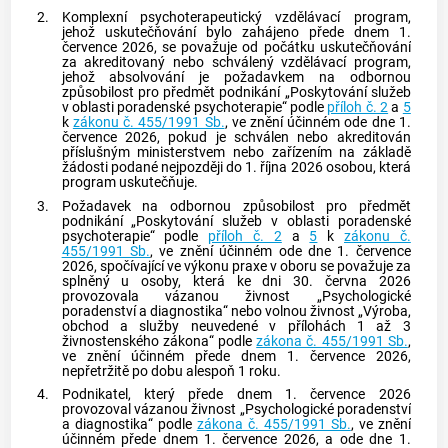
2.
Komplexní psychoterapeutický vzdělávací program,
jehož uskutečňování bylo zahájeno přede dnem 1.
července 2026, se považuje od počátku uskutečňování
za akreditovaný nebo schválený vzdělávací program,
jehož absolvování je požadavkem na odbornou
způsobilost pro předmět podnikání „Poskytování služeb
v oblasti poradenské psychoterapie“ podle
příloh č. 2
a
5
k
zákonu č. 455/1991 Sb.
, ve znění účinném ode dne 1.
července 2026, pokud je schválen nebo akreditován
příslušným ministerstvem nebo zařízením na základě
žádosti podané nejpozději do 1. října 2026 osobou, která
program uskutečňuje.
3.
Požadavek na odbornou způsobilost pro předmět
podnikání „Poskytování služeb v oblasti poradenské
psychoterapie“ podle
příloh č. 2
a
5
k
zákonu č.
455/1991 Sb.
, ve znění účinném ode dne 1. července
2026, spočívající ve výkonu praxe v oboru se považuje za
splněný u osoby, která ke dni 30. června 2026
provozovala vázanou živnost „Psychologické
poradenství a diagnostika“ nebo volnou živnost „Výroba,
obchod a služby neuvedené v přílohách 1 až 3
živnostenského zákona“ podle
zákona č. 455/1991 Sb.
,
ve znění účinném přede dnem 1. července 2026,
nepřetržitě po dobu alespoň 1 roku.
4.
Podnikatel, který přede dnem 1. července 2026
provozoval vázanou živnost „Psychologické poradenství
a diagnostika“ podle
zákona č. 455/1991 Sb.
, ve znění
účinném přede dnem 1. července 2026, a ode dne 1.