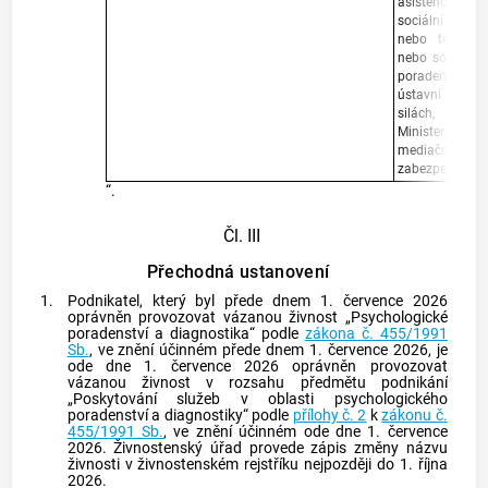
asistence, psyc
sociální pedag
nebo teologie
nebo sociálníc
poradenském z
ústavní nebo o
silách, ve st
Ministerstva v
mediační slu
zabezpečovací 
“.
Čl. III
Přechodná ustanovení
1.
Podnikatel, který byl přede dnem 1. července 2026
oprávněn provozovat vázanou živnost „Psychologické
poradenství a diagnostika“ podle
zákona č. 455/1991
Sb.
, ve znění účinném přede dnem 1. července 2026, je
ode dne 1. července 2026 oprávněn provozovat
vázanou živnost v rozsahu předmětu podnikání
„Poskytování služeb v oblasti psychologického
poradenství a diagnostiky“ podle
přílohy č. 2
k
zákonu č.
455/1991 Sb.
, ve znění účinném ode dne 1. července
2026. Živnostenský úřad provede zápis změny názvu
živnosti v živnostenském rejstříku nejpozději do 1. října
2026.