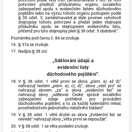
potvrzení podle věty třetí zaměstnavatel s tím, že toto
potvrzení předloží příslušnému orgánu sociálního
zabezpečení spolu s evidenčním listem důchodového
pojištění nebo na výzvu tohoto orgánu postupem podle
§ 39 odst. 3; zaměstnavatel je dále povinen vyhotovit
stejnopisy tohoto potvrzení a předat jeden stejnopis
příslušníku spolu se stejnopisem evidenčního listu,
přičemž pro tyto stejnopisy platí § 38 odst. 5 obdobně.“.
Poznámka pod čarou č. 84 se zrušuje.
16.
§ 37a se zrušuje.
17.
Nadpis § 38 zní:
„Sdělování údajů a
evidenční listy
důchodového pojištění“.
18.
V § 38 odst. 1 větě první se slova „písm. a) až d)“
nahrazují textem „písm. a), c), d)“, slova „vést pro“ se
nahrazují slovem „za“ a slova „evidenční list“ se
nahrazují slovy „sdělovat České správě sociálního
zabezpečení údaje potřebné pro provádění
důchodového pojištění, a to za každý kalendářní měsíc
prostřednictvím jednotného měsíčního hlášení“.
19.
V § 38 odst. 1 větě druhé se slova „Evidenční list se
nevede“ nahrazují slovy „Věta první se nepoužije“.
20.
V § 38 odst. 1 se věta poslední zrušuje.