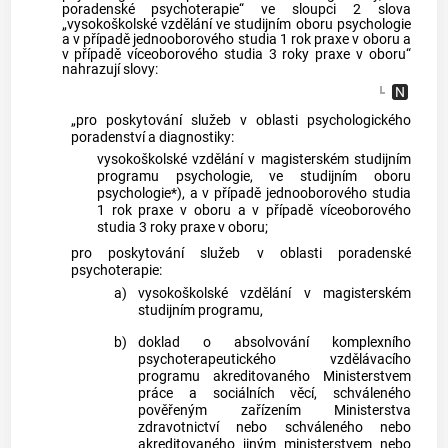
poradenské psychoterapie“ ve sloupci 2 slova
„vysokoškolské vzdělání ve studijním oboru psychologie
a v případě jednooborového studia 1 rok praxe v oboru a
v případě víceoborového studia 3 roky praxe v oboru“
nahrazují slovy:
„pro poskytování služeb v oblasti psychologického
poradenství a diagnostiky:
vysokoškolské vzdělání v magisterském studijním
programu psychologie, ve studijním oboru
psychologie*), a v případě jednooborového studia
1 rok praxe v oboru a v případě víceoborového
studia 3 roky praxe v oboru;
pro poskytování služeb v oblasti poradenské
psychoterapie:
a)
vysokoškolské vzdělání v magisterském
studijním programu,
b)
doklad o absolvování komplexního
psychoterapeutického vzdělávacího
programu akreditovaného Ministerstvem
práce a sociálních věcí, schváleného
pověřeným zařízením Ministerstva
zdravotnictví nebo schváleného nebo
akreditovaného jiným ministerstvem nebo