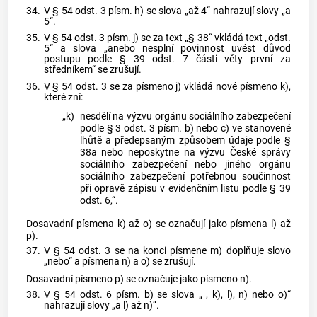
34.
V § 54 odst. 3 písm. h) se slova „až 4“ nahrazují slovy „a
5“.
35.
V § 54 odst. 3 písm. j) se za text „§ 38“ vkládá text „odst.
5“ a slova „anebo nesplní povinnost uvést důvod
postupu podle § 39 odst. 7 části věty první za
středníkem“ se zrušují.
36.
V § 54 odst. 3 se za písmeno j) vkládá nové písmeno k),
které zní:
„k)
nesdělí na výzvu orgánu sociálního zabezpečení
podle § 3 odst. 3 písm. b) nebo c) ve stanovené
lhůtě a předepsaným způsobem údaje podle §
38a nebo neposkytne na výzvu České správy
sociálního zabezpečení nebo jiného orgánu
sociálního zabezpečení potřebnou součinnost
při opravě zápisu v evidenčním listu podle § 39
odst. 6,“.
Dosavadní písmena k) až o) se označují jako písmena l) až
p).
37.
V § 54 odst. 3 se na konci písmene m) doplňuje slovo
„nebo“ a písmena n) a o) se zrušují.
Dosavadní písmeno p) se označuje jako písmeno n).
38.
V § 54 odst. 6 písm. b) se slova „ , k), l), n) nebo o)“
nahrazují slovy „a l) až n)“.