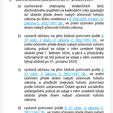
a)
uschovávat stejnopisy evidenčních listů
důchodového pojištění za kalendářní roky spadající
do období přede dnem nabytí účinnosti tohoto
zákona po dobu uvedenou v
§ 35a odst. 4 písm. a)
zákona č. 582/1991 Sb.
, ve znění účinném přede
dnem nabytí účinnosti tohoto zákona,
b)
vystavit občanu na jeho žádost potvrzení podle
§
37 odst. 2 písm. c)
zákona č. 582/1991 Sb.
, ve
znění účinném přede dnem nabytí účinnosti tohoto
zákona, pokud se údaje v něm uvedené týkají
období před 1. lednem 2026, a jde-li o příslušníky
ozbrojených sil, též pokud se údaje v něm uvedené
týkají období po 31. prosinci 2025,
c)
vystavit občanu na jeho žádost potvrzení podle
§
37 odst. 3
zákona č. 582/1991 Sb.
, ve znění
účinném přede dnem nabytí účinnosti tohoto
zákona, a předložit stejnopis tohoto potvrzení
podle tohoto ustanovení České správě sociálního
zabezpečení, pokud se údaje v něm uvedené týkají
období přede dnem nabytí účinnosti tohoto
zákona,
d)
vystavit potvrzení podle
§ 37 odst. 4
zákona č.
582/1991 Sb.
, ve znění účinném přede dnem nabytí