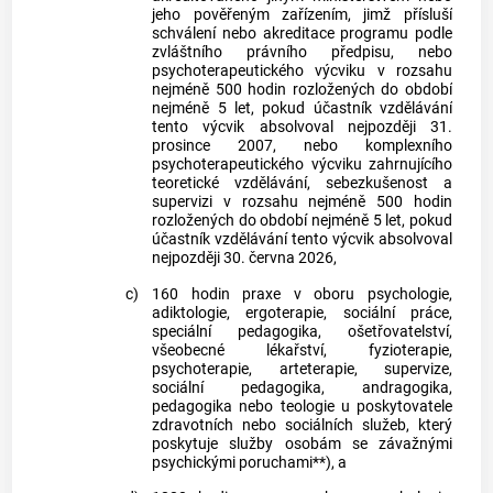
jeho pověřeným zařízením, jimž přísluší
schválení nebo akreditace programu podle
zvláštního právního předpisu, nebo
psychoterapeutického výcviku v rozsahu
nejméně 500 hodin rozložených do období
nejméně 5 let, pokud účastník vzdělávání
tento výcvik absolvoval nejpozději 31.
prosince 2007, nebo komplexního
psychoterapeutického výcviku zahrnujícího
teoretické vzdělávání, sebezkušenost a
supervizi v rozsahu nejméně 500 hodin
rozložených do období nejméně 5 let, pokud
účastník vzdělávání tento výcvik absolvoval
nejpozději 30. června 2026,
c)
160 hodin praxe v oboru psychologie,
adiktologie, ergoterapie, sociální práce,
speciální pedagogika, ošetřovatelství,
všeobecné lékařství, fyzioterapie,
psychoterapie, arteterapie, supervize,
sociální pedagogika, andragogika,
pedagogika nebo teologie u poskytovatele
zdravotních nebo sociálních služeb, který
poskytuje služby osobám se závažnými
psychickými poruchami**), a