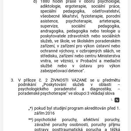
d)
1880 hodin praxe v oboru psychologie,
adiktologie, ergoterapie, sociální práce,
speciální pedagogika, ošetřovatelství,
všeobecné lékařství, fyzioterapie, porodní
asistence, psychoterapie, arteterapie,
supervize, sociální pedagogika,
andragogika, pedagogika nebo teologie u
poskytovatele zdravotních nebo sociálních
služeb, ve škole, ve školském poradenském
zařízení, v zařízení pro výkon ústavní nebo
ochranné výchovy, v ozbrojených silách, ve
středisku, zařízení nebo centru Ministerstva
vnitra, ve věznici, v Probační a mediační
službě nebo v ústavu pro výkon
zabezpečovací detence“.
3.
V příloze č. 2 ŽIVNOSTI VÁZANÉ se u předmětu
podnikání „Poskytování služeb v oblasti –
psychologického poradenství a diagnostiky, –
poradenské psychoterapie“ ve sloupci 3 vkládají slova
„*)
pokud byl studijní program akreditován před 1.
zářím 2016
**)
psychotické poruchy, afektivní poruchy,
závažné poruchy osobnosti, poruchy příjmu
potravy, posttraumatická porucha a těžká