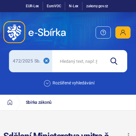
EUR-Lex
EuroVOC
N-Lex
zakony.gov.cz
472/2025 Sb.
Rozšířené vyhledávání
Sbírka zákonů