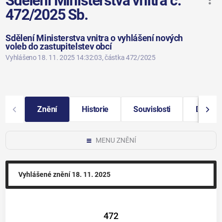
Sdělení Ministerstva vnitra č.
472/2025 Sb.
Sdělení Ministerstva vnitra o vyhlášení nových
voleb do zastupitelstev obcí
Vyhlášeno 18. 11. 2025 14:32:03
, částka 472/2025
Znění
Historie
Souvislosti
Další i
MENU ZNĚNÍ
Vyhlášené znění
18. 11. 2025
472