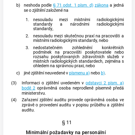
b)
neshoda podle
§ 71 odst. 1 písm. d)
zákona
a jedná
se o zjištění založené na
1.
nesouladu mezi místními radiologickými
standardy a
národními radiologickými
standardy
,
2.
nesouladu mezi skutečnou praxí na pracovišti a
místními radiologickými standardy, nebo
3.
nedostatečném zohlednění konkrétních
podmínek na pracovišti poskytovatele nebo
rozsahu poskytovaných zdravotních služeb v
místních radiologických standardech, zejména s
ohledem na správnou praxi, nebo
c)
jiné zjištění neuvedené v
písmenu a)
nebo
b)
.
(3)
Informaci o zjištění uvedeném v
odstavci 2 písm. a)
bodě 2
oprávněná osoba
neprodleně písemně předá
ministerstvu.
(4)
Zařazení zjištění auditu provede
oprávněná osoba
ve
zprávě o provedení auditu v popisu průběhu a zjištění
auditu.
§ 11
Minimální požadavky na personální