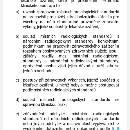
lékařské ozáření
, které je předmětem externího
klinického auditu, a to
a)
rozsah zpracování místních radiologických standardů
na pracovišti pro každý zdroj ionizujícího záření a pro
všechny na něm standardně prováděné zdravotní
výkony, jejichž součástí je
lékařské ozáření
,
b)
soulad místních radiologických standardů s
národními radiologickými standardy
, konkrétními
podmínkami na pracovišti zdravotnického zařízení a
rozsahem poskytovaných zdravotních služeb; jsou-li
zjištěny rozdíly mezi místními radiologickými
standardy a
národními radiologickými standardy
,
oprávněná osoba
zjistí jejich důvod a určí, zda se
jedná o neshodu,
c)
postupy při zdravotních výkonech, jejichž součástí je
lékařské ozáření
, u nichž nebylo možné postupovat
podle místních radiologických standardů,
d)
soulad místních radiologických standardů se
správnou klinickou praxí,
e)
zdůvodnění odchylek místních radiologických
standardů od
národních radiologických standardů
nebo jiných odchylek a nesrovnalostí vyplývajících z
vyplněného dotazníku nebo dokumentů podle
§ 8