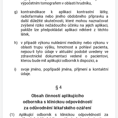
výpočetním tomografem v oblasti hrudníku,
g)
kontraindikace k aplikaci kontrastní látky,
radiofarmaka nebo jiného obdobného přípravku a
další důležité skutečnosti, které mohou naznačovat
zvýšené riziko nežádoucího účinku na jejich aplikaci,
pakliže lze předpokládat aplikaci některé z těchto
látek,
h)
v případě výkonu nukleární medicíny nebo výkonu v
oblasti trupu výšku, hmotnost a pohlaví pacienta,
nejsou-li tyto údaje v aktuální podobě uvedeny ve
zdravotnické dokumentaci vedené o pacientovi,
kterou bude mít
aplikující odborník
k dispozici, a
i)
svoje jméno, popřípadě jména, příjmení a kontaktní
údaje.
§ 4
Obsah činností aplikujícího
odborníka s klinickou odpovědností
za odůvodnění lékařského ozáření
(1)
Aplikující odborník
s
klinickou odpovědností
za