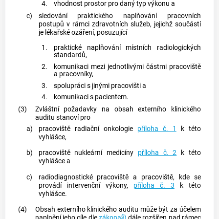
4.
vhodnost prostor pro daný typ výkonu a
c)
sledování praktického naplňování pracovních
postupů v rámci zdravotních služeb, jejichž součástí
je
lékařské ozáření
, posuzující
1.
praktické naplňování místních radiologických
standardů,
2.
komunikaci mezi jednotlivými částmi pracoviště
a pracovníky,
3.
spolupráci s jinými pracovišti a
4.
komunikaci s pacientem.
(3)
Zvláštní požadavky na obsah externího klinického
auditu stanoví pro
a)
pracoviště radiační onkologie
příloha č. 1
k této
vyhlášce,
b)
pracoviště nukleární medicíny
příloha č. 2
k této
vyhlášce a
c)
radiodiagnostické pracoviště a pracoviště, kde se
provádí intervenční výkony,
příloha č. 3
k této
vyhlášce.
(4)
Obsah externího klinického auditu může být za účelem
6
naplnění jeho cíle dle
zákona
)
dále rozšířen nad rámec