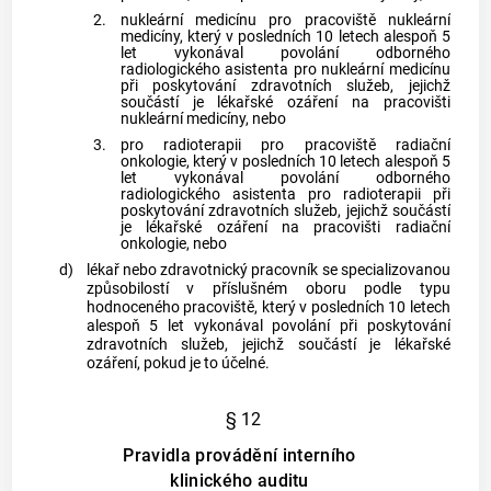
2.
nukleární medicínu pro pracoviště nukleární
medicíny, který v posledních 10 letech alespoň 5
let vykonával povolání odborného
radiologického asistenta pro nukleární medicínu
při poskytování zdravotních služeb, jejichž
součástí je
lékařské ozáření
na pracovišti
nukleární medicíny, nebo
3.
pro radioterapii pro pracoviště radiační
onkologie, který v posledních 10 letech alespoň 5
let vykonával povolání odborného
radiologického asistenta pro radioterapii při
poskytování zdravotních služeb, jejichž součástí
je
lékařské ozáření
na pracovišti radiační
onkologie, nebo
d)
lékař nebo zdravotnický pracovník se specializovanou
způsobilostí v příslušném oboru podle typu
hodnoceného pracoviště, který v posledních 10 letech
alespoň 5 let vykonával povolání při poskytování
zdravotních služeb, jejichž součástí je
lékařské
ozáření
, pokud je to účelné.
§ 12
Pravidla provádění interního
klinického auditu