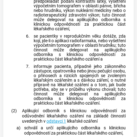
předpokládat podání kontrastní látky, vyšetření
výpočetním tomografem v oblasti pánve, břicha
nebo hrudníku, výkon nukleární medicíny nebo o
radioterapeutický zdravotní výkon; tuto činnost
může delegovat na
aplikujícího odborníka
s
klinickou odpovědností
za praktickou část
lékařského ozáření
,
6.
se pacientky v reprodukčním věku dotáže, zda
kojí, jde-li o aplikaci radiofarmaka, nebo vyšetření
výpočetním tomografem v oblasti hrudníku; tuto
činnost může delegovat na
aplikujícího
odborníka
s
klinickou odpovědností
za
praktickou část
lékařského ozáření
a
7.
informuje pacienta, případně jeho zákonného
zástupce, opatrovníka nebo jinou pečující osobu,
o přínosech a rizicích spojených se zvoleným
lékařským ozářením
a s dávkou záření, o nutné
přípravě na
lékařské ozáření
a o tom, jak bude
potřeba, aby se v průběhu výkonu chovali; tuto
činnost může delegovat na
aplikujícího
odborníka
s
klinickou odpovědností
za
praktickou část
lékařského ozáření
.
(2)
Aplikující odborník
s
klinickou odpovědností
za
odůvodnění
lékařského ozáření
na základě činností
uvedených v
odstavci 1
lékařské ozáření
a)
schválí a určí
aplikujícího odborníka
s
klinickou
odpovědností
za praktickou část
lékařského ozáření
,