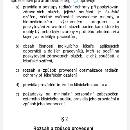
společenství pro atomovou energii
)
a upravuje
a)
pravidla a postupy radiační ochrany při poskytování
zdravotních služeb, jejichž součástí je
lékařské
ozáření
, včetně ověřování nezavedené metody, a
biomedicínském výzkumném programu a
poskytování zdravotních služeb pacientkám, které by
mohly být nebo byly ozářeny v průběhu těhotenství a
kojení, a nezletilým pacientům,
b)
obsah činností
indikujícího lékaře
,
aplikujících
odborníků
a dalších pracovníků, kteří se podílí na
poskytování zdravotních služeb, jejichž součástí je
lékařské ozáření
,
c)
rozsah a způsob provedení optimalizace radiační
ochrany při
lékařském ozáření
,
d)
pravidla provádění interního klinického auditu a
e)
požadavky na minimální personální zabezpečení
externího klinického auditu, pravidla jeho provádění a
způsob jeho hodnocení.
§ 2
Rozsah a způsob provedení