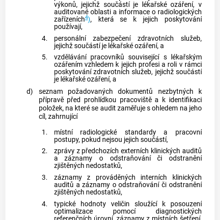
výkonů, jejichž součástí je
lékařské ozáření
, v
auditované oblasti a informace o
radiologických
4
zařízeních
)
, která se k jejich poskytování
používají,
4.
personální zabezpečení zdravotních služeb,
jejichž součástí je
lékařské ozáření
, a
5.
vzdělávání pracovníků související s
lékařským
ozářením
vzhledem k jejich profesi a roli v rámci
poskytování zdravotních služeb, jejichž součástí
je
lékařské ozáření
, a
d)
seznam požadovaných dokumentů nezbytných k
přípravě před prohlídkou pracoviště a k identifikaci
položek, na které se audit zaměřuje s ohledem na jeho
cíl, zahrnující
1.
místní radiologické standardy a pracovní
postupy, pokud nejsou jejich součástí,
2.
zprávy z předchozích externích klinických auditů
a záznamy o odstraňování či odstranění
zjištěných nedostatků,
3.
záznamy z prováděných interních klinických
auditů a záznamy o odstraňování či odstranění
zjištěných nedostatků,
4.
typické hodnoty veličin sloužící k posouzení
optimalizace pomocí diagnostických
referenčních úrovní, záznamy z místních šetření,