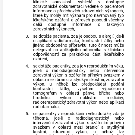
klinické souvislosti vyhledá v dostupné
zdravotnické dokumentaci vedené o pacientovi
informace o předchozích zdravotních výkonech,
které by mohly mít význam pro navrhovaný typ
lékařského ozáření
, a zároveň posoudí všechny
další dostupné informace o takových
zdravotních výkonech,
3.
se dotáže pacienta, zda je osobou s alergií, jde-li
o aplikaci radiofarmaka, kontrastní látky nebo
jiného obdobného přípravku; tuto činnost může
delegovat na
aplikujícího odborníka
s
klinickou
odpovědností
za praktickou část
lékařského
ozáření
,
4.
se dotáže pacientky, zda je v reprodukčním věku,
jde-li o radiodiagnostický nebo intervenční
zdravotní výkon s ozářením přímým svazkem v
oblasti mezi bránicí a stydkými kostmi, zdravotní
výkon, u něhož lze předpokládat podání
kontrastní látky, vyšetření výpočetním
tomografem v oblasti pánve, břicha nebo
hrudníku, výkon nukleární medicíny,
radioterapeutický zdravotní výkon nebo aplikaci
radiofarmaka,
5.
se pacientky v reprodukčním věku dotáže, zda je
těhotná, jde-li o radiodiagnostický nebo
intervenční zdravotní výkon s ozářením přímým
svazkem v oblasti mezi bránicí a stydkými
kostmi, zdravotní výkon, u něhož lze