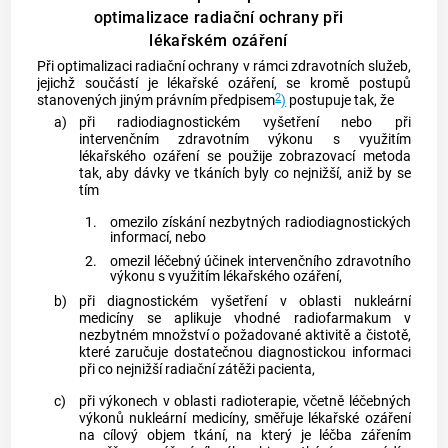
optimalizace radiační ochrany při
lékařském ozáření
Při optimalizaci radiační ochrany v rámci zdravotních služeb,
jejichž součástí je
lékařské ozáření
, se kromě postupů
2
stanovených jiným právním předpisem
)
postupuje tak, že
a)
při radiodiagnostickém vyšetření nebo při
intervenčním zdravotním výkonu s využitím
lékařského ozáření
se použije zobrazovací metoda
tak, aby dávky ve tkáních byly co nejnižší, aniž by se
tím
1.
omezilo získání nezbytných radiodiagnostických
informací, nebo
2.
omezil léčebný účinek intervenčního zdravotního
výkonu s využitím
lékařského ozáření
,
b)
při diagnostickém vyšetření v oblasti nukleární
medicíny se aplikuje vhodné radiofarmakum v
nezbytném množství o požadované aktivitě a čistotě,
které zaručuje dostatečnou diagnostickou informaci
při co nejnižší radiační zátěži pacienta,
c)
při výkonech v oblasti radioterapie, včetně léčebných
výkonů nukleární medicíny, směřuje
lékařské ozáření
na cílový objem tkání, na který je léčba zářením