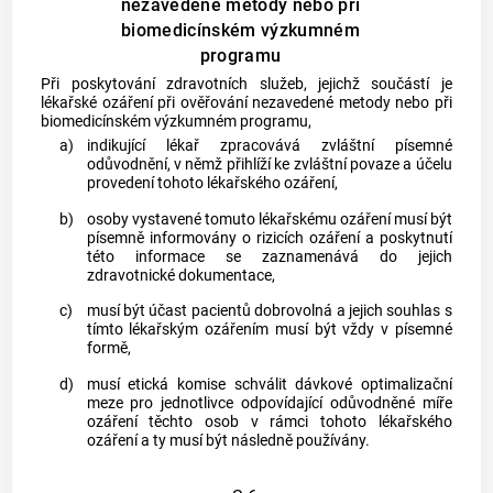
nezavedené metody nebo při
biomedicínském výzkumném
programu
Při poskytování zdravotních služeb, jejichž součástí je
lékařské ozáření
při ověřování nezavedené metody nebo při
biomedicínském výzkumném programu,
a)
indikující lékař
zpracovává zvláštní písemné
odůvodnění, v němž přihlíží ke zvláštní povaze a účelu
provedení tohoto
lékařského ozáření
,
b)
osoby vystavené tomuto
lékařskému ozáření
musí být
písemně informovány o rizicích ozáření a poskytnutí
této informace se zaznamenává do jejich
zdravotnické dokumentace,
c)
musí být účast pacientů dobrovolná a jejich souhlas s
tímto
lékařským ozářením
musí být vždy v písemné
formě,
d)
musí
etická komise
schválit dávkové optimalizační
meze pro jednotlivce odpovídající odůvodněné míře
ozáření těchto osob v rámci tohoto
lékařského
ozáření
a ty musí být následně používány.