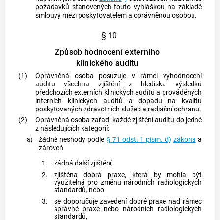
požadavků stanovených touto vyhláškou na základě
smlouvy mezi poskytovatelem a
oprávněnou osobou
.
§ 10
Způsob hodnocení externího
klinického auditu
(1)
Oprávněná osoba
posuzuje v rámci vyhodnocení
auditu všechna zjištění z hlediska výsledků
předchozích externích klinických auditů a prováděných
interních klinických auditů a dopadu na kvalitu
poskytovaných zdravotních služeb a radiační ochranu.
(2)
Oprávněná osoba
zařadí každé zjištění auditu do jedné
z následujících kategorií:
a)
žádné neshody podle
§ 71 odst. 1 písm. d)
zákona
a
zároveň
1.
žádná další zjištění,
2.
zjištěna dobrá praxe, která by mohla být
využitelná pro změnu
národních radiologických
standardů
, nebo
3.
se doporučuje zavedení dobré praxe nad rámec
správné praxe nebo
národních radiologických
standardů
,