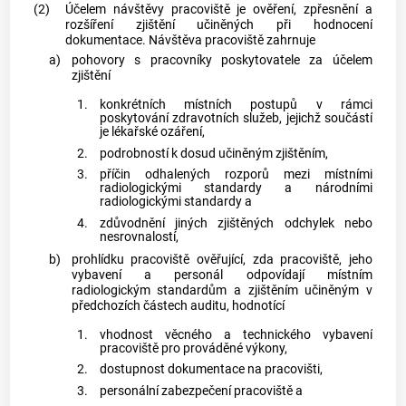
(2)
Účelem návštěvy pracoviště je ověření, zpřesnění a
rozšíření zjištění učiněných při hodnocení
dokumentace. Návštěva pracoviště zahrnuje
a)
pohovory s pracovníky poskytovatele za účelem
zjištění
1.
konkrétních místních postupů v rámci
poskytování zdravotních služeb, jejichž součástí
je
lékařské ozáření
,
2.
podrobností k dosud učiněným zjištěním,
3.
příčin odhalených rozporů mezi místními
radiologickými standardy a
národními
radiologickými standardy
a
4.
zdůvodnění jiných zjištěných odchylek nebo
nesrovnalostí,
b)
prohlídku pracoviště ověřující, zda pracoviště, jeho
vybavení a personál odpovídají místním
radiologickým standardům a zjištěním učiněným v
předchozích částech auditu, hodnotící
1.
vhodnost věcného a technického vybavení
pracoviště pro prováděné výkony,
2.
dostupnost dokumentace na pracovišti,
3.
personální zabezpečení pracoviště a