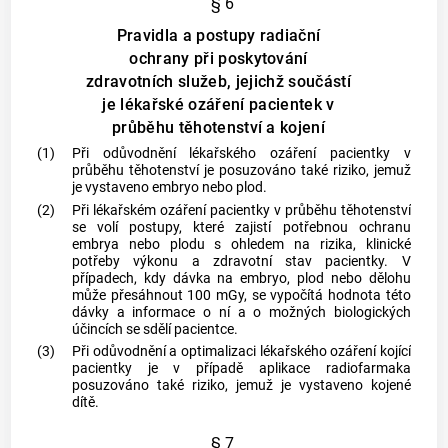
§ 6
Pravidla a postupy radiační
ochrany při poskytování
zdravotních služeb, jejichž součástí
je lékařské ozáření pacientek v
průběhu těhotenství a kojení
(1)
Při odůvodnění
lékařského ozáření
pacientky v
průběhu těhotenství je posuzováno také riziko, jemuž
je vystaveno embryo nebo plod.
(2)
Při
lékařském ozáření
pacientky v průběhu těhotenství
se volí postupy, které zajistí potřebnou ochranu
embrya nebo plodu s ohledem na rizika, klinické
potřeby výkonu a zdravotní stav pacientky. V
případech, kdy dávka na embryo, plod nebo dělohu
může přesáhnout 100 mGy, se vypočítá hodnota této
dávky a informace o ní a o možných biologických
účincích se sdělí pacientce.
(3)
Při odůvodnění a optimalizaci
lékařského ozáření
kojící
pacientky je v případě aplikace radiofarmaka
posuzováno také riziko, jemuž je vystaveno kojené
dítě.
§ 7