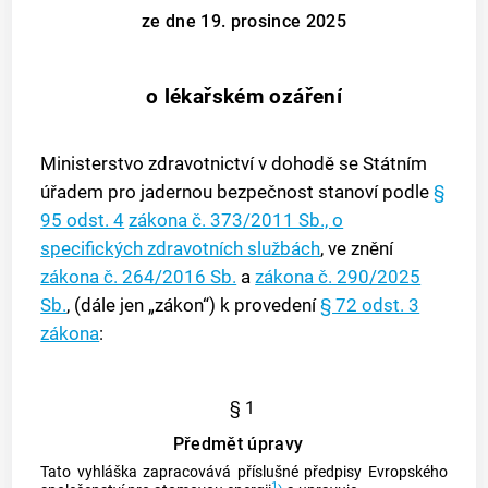
ze dne 19. prosince 2025
o lékařském ozáření
Ministerstvo zdravotnictví v dohodě se Státním
úřadem pro jadernou bezpečnost stanoví podle
§
95 odst. 4
zákona č. 373/2011 Sb., o
specifických zdravotních službách
, ve znění
zákona č. 264/2016 Sb.
a
zákona č. 290/2025
Sb.
, (dále jen „zákon“) k provedení
§ 72 odst. 3
zákona
:
§ 1
Předmět úpravy
Tato vyhláška zapracovává příslušné předpisy Evropského
1