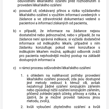
odůvodnění
lékařského ozáření
před rozhodnutím o
provedení
lékařského ozáření
a)
posoudí cíl, očekávaný přínos a rizika vyžádaného
lékařského ozáření
s využitím informací uvedených v
žádance a ve zdravotnické dokumentaci vedené o
pacientovi a informací získaných od pacienta,
b)
v případě, že informace na žádance nejsou
dostatečné nebo jednoznačné, nebo v případě, že na
žádance není správná indikace, si vyžádá dodatečné
informace od
indikujícího lékaře
, případně s ním
žádanku konzultuje; pokud není konzultace s
indikujícím lékařem
možná,
aplikující odborník
zváží
pro pacienta nejvhodnější možný postup na základě
dostupných informací a
c)
v rámci procesu odůvodnění
lékařského ozáření
1.
s ohledem na naléhavost potřeby provedení
lékařského ozáření
posoudí, zda jsou dostupné
jiné metody vedoucí k témuž cíli, avšak
nezahrnují žádné ozáření ionizujícím zářením
nebo způsobují nižší ozáření ionizujícím zářením,
přičemž zohlední jejich účinky, přínosy a rizika, a
zjistí-li, že je možné provést takovou jinou
metodu, zvolí ji,
2.
kvůli vyloučení zbytečného ozáření a kvůli