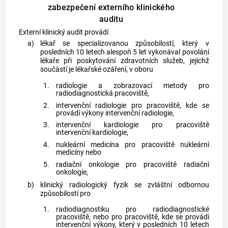
zabezpečení externího klinického
auditu
Externí klinický audit provádí
a)
lékař se specializovanou způsobilostí, který v
posledních 10 letech alespoň 5 let vykonával povolání
lékaře při poskytování zdravotních služeb, jejichž
součástí je
lékařské ozáření
, v oboru
1.
radiologie a zobrazovací metody pro
radiodiagnostická pracoviště,
2.
intervenční radiologie pro pracoviště, kde se
provádí výkony intervenční radiologie,
3.
intervenční kardiologie pro pracoviště
intervenční kardiologie,
4.
nukleární medicína pro pracoviště nukleární
medicíny nebo
5.
radiační onkologie pro pracoviště radiační
onkologie,
b)
klinický radiologický fyzik se zvláštní odbornou
způsobilostí pro
1.
radiodiagnostiku pro radiodiagnostické
pracoviště, nebo pro pracoviště, kde se provádí
intervenční výkony, který v posledních 10 letech