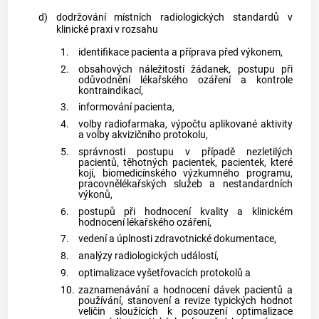
d)
dodržování místních radiologických standardů v
klinické praxi v rozsahu
1.
identifikace pacienta a příprava před výkonem,
2.
obsahových náležitostí žádanek, postupu při
odůvodnění
lékařského ozáření
a kontrole
kontraindikací,
3.
informování pacienta,
4.
volby radiofarmaka, výpočtu aplikované aktivity
a volby akvizičního protokolu,
5.
správnosti postupu v případě nezletilých
pacientů, těhotných pacientek, pacientek, které
kojí, biomedicínského výzkumného programu,
pracovnělékařských služeb a nestandardních
výkonů,
6.
postupů při hodnocení kvality a klinickém
hodnocení
lékařského ozáření
,
7.
vedení a úplnosti zdravotnické dokumentace,
8.
analýzy radiologických událostí,
9.
optimalizace vyšetřovacích protokolů a
10.
zaznamenávání a hodnocení dávek pacientů a
používání, stanovení a revize typických hodnot
veličin sloužících k posouzení optimalizace