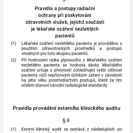
Pravidla a postupy radiační
ochrany při poskytování
zdravotních služeb, jejichž součástí
je lékařské ozáření nezletilých
pacientů
(1)
Lékařské ozáření
nezletilého pacienta je prováděno s
použitím zdravotnických prostředků a postupů
vhodných pro tuto skupinu pacientů.
(2)
Při hodnocení rizika plynoucího z
lékařského ozáření
nezletilého pacienta se hodnota dávky
lékařského
ozáření
určuje s přesností zohledňující vyšší citlivost
pacienta vůči nepříznivým účinkům záření v závislosti
na jeho věku prostřednictvím postupů, které za tím
účelem stanoví
národní radiologické standardy
.
Pravidla provádění externího klinického auditu
§ 8
(1)
Externí klinický audit se sestává z následujících po