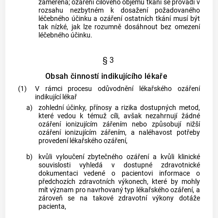
zaměřena; ozáření cílového objemu tkání se provádí v
rozsahu nezbytném k dosažení požadovaného
léčebného účinku a ozáření ostatních tkání musí být
tak nízké, jak lze rozumně dosáhnout bez omezení
léčebného účinku.
§ 3
Obsah činností indikujícího lékaře
(1)
V rámci procesu odůvodnění
lékařského ozáření
indikující lékař
a)
zohlední účinky, přínosy a rizika dostupných metod,
které vedou k témuž cíli, avšak nezahrnují žádné
ozáření ionizujícím zářením nebo způsobují nižší
ozáření ionizujícím zářením, a naléhavost potřeby
provedení
lékařského ozáření
,
b)
kvůli vyloučení zbytečného ozáření a kvůli klinické
souvislosti vyhledá v dostupné zdravotnické
dokumentaci vedené o pacientovi informace o
předchozích zdravotních výkonech, které by mohly
mít význam pro navrhovaný typ
lékařského ozáření
, a
zároveň se na takové zdravotní výkony dotáže
pacienta,