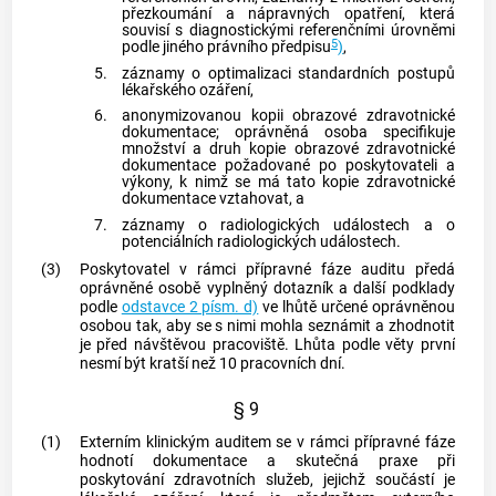
přezkoumání a nápravných opatření, která
souvisí s diagnostickými referenčními úrovněmi
5
podle jiného právního předpisu
)
,
5.
záznamy o optimalizaci standardních postupů
lékařského ozáření
,
6.
anonymizovanou kopii obrazové zdravotnické
dokumentace;
oprávněná osoba
specifikuje
množství a druh kopie obrazové zdravotnické
dokumentace požadované po poskytovateli a
výkony, k nimž se má tato kopie zdravotnické
dokumentace vztahovat, a
7.
záznamy o radiologických událostech a o
potenciálních radiologických událostech.
(3)
Poskytovatel v rámci přípravné fáze auditu předá
oprávněné osobě
vyplněný dotazník a další podklady
podle
odstavce 2 písm. d)
ve lhůtě určené
oprávněnou
osobou
tak, aby se s nimi mohla seznámit a zhodnotit
je před návštěvou pracoviště. Lhůta podle věty první
nesmí být kratší než 10 pracovních dní.
§ 9
(1)
Externím klinickým auditem se v rámci přípravné fáze
hodnotí dokumentace a skutečná praxe při
poskytování zdravotních služeb, jejichž součástí je