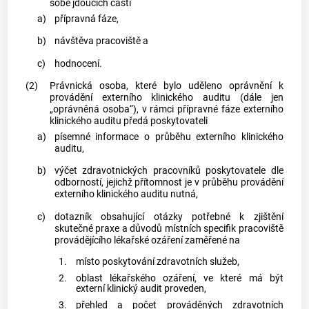
sobě jdoucích částí
a)
přípravná fáze,
b)
návštěva pracoviště a
c)
hodnocení.
(2)
Právnická osoba, které bylo uděleno oprávnění k
provádění externího klinického auditu (dále jen
„
oprávněná osoba
“), v rámci přípravné fáze externího
klinického auditu předá poskytovateli
a)
písemné informace o průběhu externího klinického
auditu,
b)
výčet zdravotnických pracovníků poskytovatele dle
odborností, jejichž přítomnost je v průběhu provádění
externího klinického auditu nutná,
c)
dotazník obsahující otázky potřebné k zjištění
skutečné praxe a důvodů místních specifik pracoviště
provádějícího
lékařské ozáření
zaměřené na
1.
místo poskytování zdravotních služeb,
2.
oblast
lékařského ozáření
, ve které má být
externí klinický audit proveden,
3.
přehled a počet prováděných zdravotních