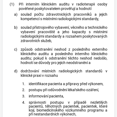
(1)
Při interním klinickém auditu v radioterapii osoby
pověřené poskytovatelem prověřují a hodnotí
a)
soulad počtu zdravotnických pracovníků a jejich
kompetencí s místními radiologickými standardy,
b)
soulad přístrojového vybavení, věcného a technického
vybavení pracoviště a jeho kapacity s místními
radiologickými standardy a rozsahem poskytovaných
zdravotních služeb,
c)
způsob odstranění neshod z posledního externího
klinického auditu a posledního interního klinického
auditu; pokud k odstranění těchto neshod nedošlo,
hodnotí se důvody pro jejich neodstranění a
d)
dodržování místních radiologických standardů v
klinické praxi v rozsahu
1.
identifikace pacienta a přípravy před výkonem,
2.
postupu při odůvodnění
lékařského ozáření
,
3.
informování pacienta,
4.
správnosti postupu v případě nezletilých
pacientů, těhotných pacientek, pacientek, které
kojí, biomedicínského výzkumného programu a
při nestandardních výkonech,