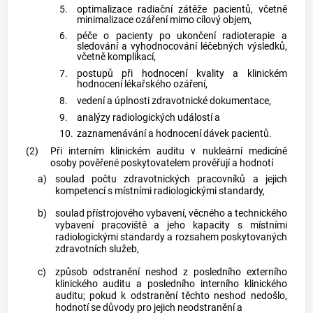
5.
optimalizace radiační zátěže pacientů, včetně
minimalizace ozáření mimo cílový objem,
6.
péče o pacienty po ukončení radioterapie a
sledování a vyhodnocování léčebných výsledků,
včetně komplikací,
7.
postupů při hodnocení kvality a klinickém
hodnocení
lékařského ozáření
,
8.
vedení a úplnosti zdravotnické dokumentace,
9.
analýzy radiologických událostí a
10.
zaznamenávání a hodnocení dávek pacientů.
(2)
Při interním klinickém auditu v nukleární medicíně
osoby pověřené poskytovatelem prověřují a hodnotí
a)
soulad počtu zdravotnických pracovníků a jejich
kompetencí s místními radiologickými standardy,
b)
soulad přístrojového vybavení, věcného a technického
vybavení pracoviště a jeho kapacity s místními
radiologickými standardy a rozsahem poskytovaných
zdravotních služeb,
c)
způsob odstranění neshod z posledního externího
klinického auditu a posledního interního klinického
auditu; pokud k odstranění těchto neshod nedošlo,
hodnotí se důvody pro jejich neodstranění a