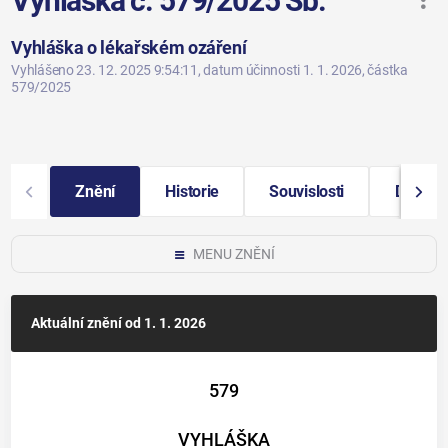
Vyhláška č. 579/2025 Sb.
Vyhláška o lékařském ozáření
Vyhlášeno 23. 12. 2025 9:54:11
, datum účinnosti 1. 1. 2026
, částka
579/2025
Znění
Historie
Souvislosti
Další i
MENU ZNĚNÍ
Aktuální znění
od 1. 1. 2026
579
VYHLÁŠKA