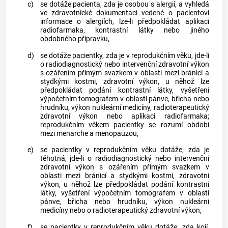
c)
se dotáže pacienta, zda je osobou s alergií, a vyhledá
ve zdravotnické dokumentaci vedené o pacientovi
informace o alergiích, lze-li předpokládat aplikaci
radiofarmaka, kontrastní látky nebo jiného
obdobného přípravku,
d)
se dotáže pacientky, zda je v reprodukčním věku, jde-li
o radiodiagnostický nebo intervenční zdravotní výkon
s ozářením přímým svazkem v oblasti mezi bránicí a
stydkými kostmi, zdravotní výkon, u něhož lze
předpokládat podání kontrastní látky, vyšetření
výpočetním tomografem v oblasti pánve, břicha nebo
hrudníku, výkon nukleární medicíny, radioterapeutický
zdravotní výkon nebo aplikaci radiofarmaka;
reprodukčním věkem pacientky
se rozumí období
mezi menarche a menopauzou,
e)
se pacientky v reprodukčním věku dotáže, zda je
těhotná, jde-li o radiodiagnostický nebo intervenční
zdravotní výkon s ozářením přímým svazkem v
oblasti mezi bránicí a stydkými kostmi, zdravotní
výkon, u něhož lze předpokládat podání kontrastní
látky, vyšetření výpočetním tomografem v oblasti
pánve, břicha nebo hrudníku, výkon nukleární
medicíny nebo o radioterapeutický zdravotní výkon,
f)
se pacientky v reprodukčním věku dotáže, zda kojí,