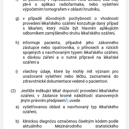
jde-li o aplikaci radiofarmaka, nebo vyšetření
výpočetním tomografem v oblasti hrudníku,
g)
v případě důvodných pochybností o vhodnosti
provedení
lékařského ozáření
konzultuje daný případ
s lékařem, který může být hlavním
aplikujícím
odborníkem
zamýšleného druhu
lékařského ozáření
,
h)
informuje pacienta, případně jeho zákonného
zástupce nebo opatrovníka, o přínosech a rizicích
spojených s navrhovaným typem
lékařského ozáření
,
s dávkou záření a o nutné přípravě na
lékařské
ozáření
a
i)
všechny údaje, které by mohly mít význam pro
uvažované vyšetření nebo léčbu, zaznamená do
zdravotnické dokumentace vedené o pacientovi.
(2)
Jestliže
indikující lékař
doporučí provedení
lékařského
ozáření
, v žádance kromě náležitostí stanovených
3
jiným právním předpisem
)
uvede
a)
vyšetřovanou oblast a navrhovaný typ
lékařského
ozáření
,
b)
klinickou diagnózu označenou číselným kódem podle
aktuálního Mezinárodního statistického