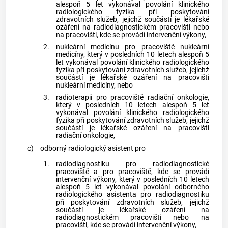
alespoň 5 let vykonával povolání klinického
radiologického fyzika při poskytování
zdravotních služeb, jejichž součástí je
lékařské
ozáření
na radiodiagnostickém pracovišti nebo
na pracovišti, kde se provádí intervenční výkony,
2.
nukleární medicínu pro pracoviště nukleární
medicíny, který v posledních 10 letech alespoň 5
let vykonával povolání klinického radiologického
fyzika při poskytování zdravotních služeb, jejichž
součástí je
lékařské ozáření
na pracovišti
nukleární medicíny, nebo
3.
radioterapii pro pracoviště radiační onkologie,
který v posledních 10 letech alespoň 5 let
vykonával povolání klinického radiologického
fyzika při poskytování zdravotních služeb, jejichž
součástí je
lékařské ozáření
na pracovišti
radiační onkologie,
c)
odborný radiologický asistent pro
1.
radiodiagnostiku pro radiodiagnostické
pracoviště a pro pracoviště, kde se provádí
intervenční výkony, který v posledních 10 letech
alespoň 5 let vykonával povolání odborného
radiologického asistenta pro radiodiagnostiku
při poskytování zdravotních služeb, jejichž
součástí je
lékařské ozáření
na
radiodiagnostickém pracovišti nebo na
pracovišti, kde se provádí intervenční výkony,