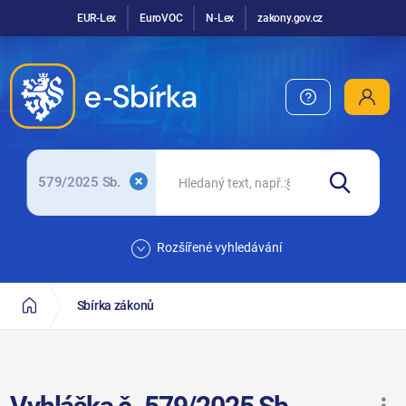
EUR-Lex
EuroVOC
N-Lex
zakony.gov.cz
579/2025 Sb.
Rozšířené vyhledávání
Sbírka zákonů