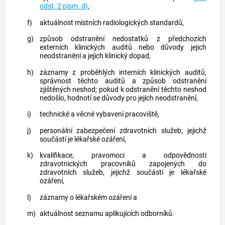
odst. 2 písm. d)
,
f)
aktuálnost místních radiologických standardů,
g)
způsob odstranění nedostatků z předchozích
externích klinických auditů nebo důvody jejich
neodstranění a jejich klinický dopad,
h)
záznamy z proběhlých interních klinických auditů,
správnost těchto auditů a způsob odstranění
zjištěných neshod; pokud k odstranění těchto neshod
nedošlo, hodnotí se důvody pro jejich neodstranění,
i)
technické a věcné vybavení pracoviště,
j)
personální zabezpečení zdravotních služeb, jejichž
součástí je
lékařské ozáření
,
k)
kvalifikace, pravomoci a odpovědnosti
zdravotnických pracovníků zapojených do
zdravotních služeb, jejichž součástí je
lékařské
ozáření
,
l)
záznamy o
lékařském ozáření
a
m)
aktuálnost seznamu
aplikujících odborníků
.