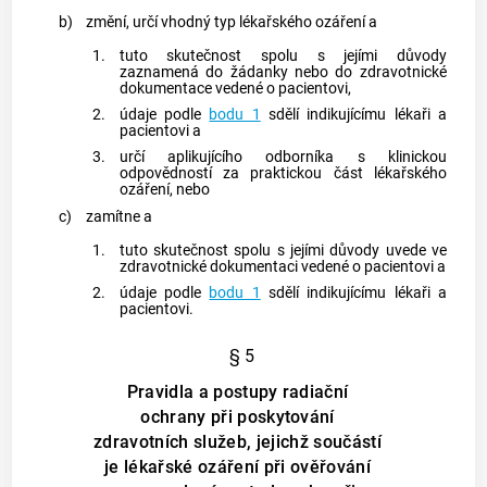
b)
změní, určí vhodný typ
lékařského ozáření
a
1.
tuto skutečnost spolu s jejími důvody
zaznamená do žádanky nebo do zdravotnické
dokumentace vedené o pacientovi,
2.
údaje podle
bodu 1
sdělí
indikujícímu lékaři
a
pacientovi a
3.
určí
aplikujícího odborníka
s
klinickou
odpovědností
za praktickou část
lékařského
ozáření
, nebo
c)
zamítne a
1.
tuto skutečnost spolu s jejími důvody uvede ve
zdravotnické dokumentaci vedené o pacientovi a
2.
údaje podle
bodu 1
sdělí
indikujícímu lékaři
a
pacientovi.
§ 5
Pravidla a postupy radiační
ochrany při poskytování
zdravotních služeb, jejichž součástí
je lékařské ozáření při ověřování