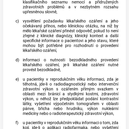
klasifikačního seznamu nemocí a přidružených
zdravotních problémů a v nezbytném rozsahu
upřesněnou slovně,
c)
vysvětlení požadavku
lékařského ozáření
a jeho
očekávaný přínos, nebo klinickou otázku, na niž by
mělo
lékařské ozáření
přinést odpověď, pokud to není
zřejmé z klinické diagnózy, klinický kontext a další
specifické informace o pacientovi a jeho stavu, které
mohou být potřebné pro rozhodnutí o provedení
lékařského ozáření
,
d)
informaci o nutnosti bezodkladného provedení
lékařského ozáření
, je-li
lékařské ozáření
nutné
provést bezodkladně,
e)
u pacientky v reprodukčním věku informaci, zda je
těhotná, jde-li o radiodiagnostický nebo intervenční
zdravotní výkon s ozářením přímým svazkem v
oblasti mezi bránicí a stydkými kostmi, zdravotní
výkon, u něhož lze předpokládat podání kontrastní
látky, vyšetření výpočetním tomografem v oblasti
pánve, břicha nebo hrudníku, výkon nukleární
medicíny nebo o radioterapeutický zdravotní výkon,
f)
u pacientky v reprodukčním věku informaci o tom, zda
kojí, jde-li o aplikaci radiofarmaka, nebo vyšetření