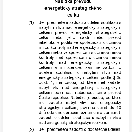
Nabídka převodu
energeticky strategického
celku
(1)
Je-li předmětem žádosti o udělení souhlasu s
nabytím vlivu nad energeticky strategickým
celkem převod energeticky strategického
celku nebo jeho části nebo převod
jakéhokoliv podílu ve společnosti s účinnou
mírou kontroly nad energeticky strategickým
celkem nebo ve společnosti s účinnou mírou
kontroly nad společností s účinnou mírou
kontroly nad energeticky strategickým
celkem a ministerstvo zamítne žádost o
udělení souhlasu s nabytím vlivu nad
energeticky strategickým celkem podle § 3c
odst. 1, má osoba, od které měl žadatel
nabýt vliv nad energeticky strategickým
celkem, povinnost nabídnout tento převod
České republice. Nabídku je osoba, od které
měl žadatel nabýt vliv nad energeticky
strategickým celkem, povinna učinit do 60
dnů ode dne doručení oznámení o zamítnutí
žádosti o udělení souhlasu s nabytím vlivu
nad energeticky strategickým celkem.
(2)
Je-li předmětem žádosti o dodatečné udělení