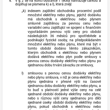
4.
V § 2 se na konci odstavce 1 tečka nahrazuje čárkou a
doplňují se písmena k) a l), která znějí:
„k)
indexem zajištění obchodníka procentní podíl
množství elektřiny nebo plynu, jejichž dodávku
má obchodník s elektřinou nebo plynem
smluvně zajištěnou za pevnou cenu nebo
variabilní cenu zajišťující ve spojení s finančním
vypořádáním pevnou výši ceny pro období
následujících 36 měsíců pro spotřebitele a
podnikající fyzické osoby, na předpokládaném
množství elektřiny nebo plynu, které má být v
tomto období dodáno těmto zákazníkům,
kterým obchodník s elektřinou nebo plynem
dodává elektřinu nebo plyn podle smlouvy s
pevnou cenou dodávky elektřiny nebo plynu po
sjednanou dobu trvání závazku ze smlouvy,
l)
smlouvou s pevnou cenou dodávky elektřiny
nebo plynu smlouva, v níž je cena elektřiny nebo
plynu sjednána v přesné výši na časově
sjednanou dobu dodávky elektřiny nebo plynu, a
to buď s platností jedné výše ceny na celé
sjednané období dodávky elektřiny nebo plynu,
nebo s různou výší ceny sjednanou pro dílčí
sjednané úseky období dodávky elektřiny nebo
plynu, pokud obchodník s elektřinou nebo