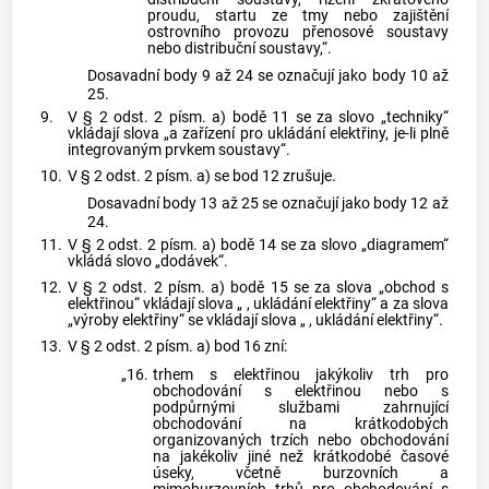
proudu, startu ze tmy nebo zajištění
ostrovního provozu přenosové soustavy
nebo distribuční soustavy,“.
Dosavadní body 9 až 24 se označují jako body 10 až
25.
9.
V § 2 odst. 2 písm. a) bodě 11 se za slovo „techniky“
vkládají slova „a zařízení pro ukládání elektřiny, je-li plně
integrovaným prvkem soustavy“.
10.
V § 2 odst. 2 písm. a) se bod 12 zrušuje.
Dosavadní body 13 až 25 se označují jako body 12 až
24.
11.
V § 2 odst. 2 písm. a) bodě 14 se za slovo „diagramem“
vkládá slovo „dodávek“.
12.
V § 2 odst. 2 písm. a) bodě 15 se za slova „obchod s
elektřinou“ vkládají slova „ , ukládání elektřiny“ a za slova
„výroby elektřiny“ se vkládají slova „ , ukládání elektřiny“.
13.
V § 2 odst. 2 písm. a) bod 16 zní:
„16.
trhem s elektřinou jakýkoliv trh pro
obchodování s elektřinou nebo s
podpůrnými službami zahrnující
obchodování na krátkodobých
organizovaných trzích nebo obchodování
na jakékoliv jiné než krátkodobé časové
úseky, včetně burzovních a