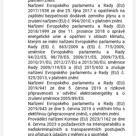
platném znění.
Nařízení Evropského parlamentu a Rady (EU)
2017/1938 ze dne 25. října 2017 o opatřeních na
zajištění bezpečnosti dodávek zemního plynu a o
zrušení nařízení (EU) č. 994/2010, v platném znění.
Nařízení Evropského parlamentu a Rady (EU)
2018/1999 ze dne 11. prosince 2018 o správě
energetické unie a opatření v oblasti klimatu,
kterým se mění nařízení Evropského parlamentu a
Rady (ES) č. 663/2009 a (ES) č. 715/2009,
směrnice Evropského parlamentu a Rady
94/22/ES, 98/70/ES, 2009/31/ES, 2009/73/ES,
2010/31/EU, 2012/27/EU a 2013/30/EU, směrnice
Rady 2009/119/ES a (EU) 2015/652 a zrušuje
nařízení Evropského parlamentu a Rady (EU) č.
525/2013, v platném znění.
Nařízení Evropského parlamentu a Rady (EU)
2019/941 ze dne 5. června 2019 o rizikové
připravenosti v odvětví elektroenergetiky a o
zrušení směrnice 2005/89/ES.
Nařízení Evropského parlamentu a Rady (EU)
2019/943 ze dne 5. června 2019 o vnitřním trhu s
elektřinou (přepracované znění), v platném znění.
Prováděcí nařízení Komise (EU) 2023/1162 ze dne
6. června 2023 o požadavcích na interoperabilitu a
nediskriminačních a transparentních postupech
pro přístup k údajům z měření a o spotřebě.