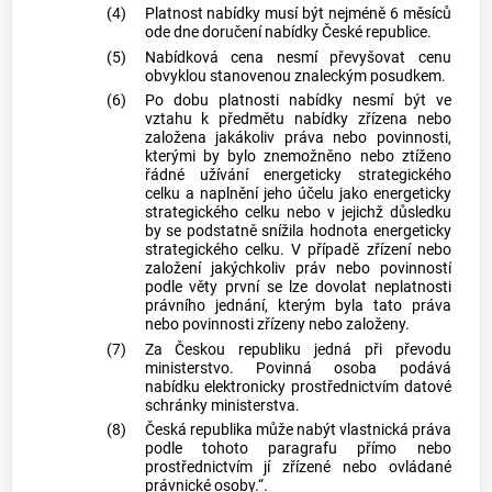
(4)
Platnost nabídky musí být nejméně 6 měsíců
ode dne doručení nabídky České republice.
(5)
Nabídková cena nesmí převyšovat cenu
obvyklou stanovenou znaleckým posudkem.
(6)
Po dobu platnosti nabídky nesmí být ve
vztahu k předmětu nabídky zřízena nebo
založena jakákoliv práva nebo povinnosti,
kterými by bylo znemožněno nebo ztíženo
řádné užívání energeticky strategického
celku a naplnění jeho účelu jako energeticky
strategického celku nebo v jejichž důsledku
by se podstatně snížila hodnota energeticky
strategického celku. V případě zřízení nebo
založení jakýchkoliv práv nebo povinností
podle věty první se lze dovolat neplatnosti
právního jednání, kterým byla tato práva
nebo povinnosti zřízeny nebo založeny.
(7)
Za Českou republiku jedná při převodu
ministerstvo. Povinná osoba podává
nabídku elektronicky prostřednictvím datové
schránky ministerstva.
(8)
Česká republika může nabýt vlastnická práva
podle tohoto paragrafu přímo nebo
prostřednictvím jí zřízené nebo ovládané
právnické osoby.“.