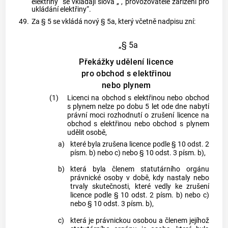
elektřiny“ se vkládají slova „ , provozovatele zařízení pro
ukládání elektřiny“.
49.
Za § 5 se vkládá nový § 5a, který včetně nadpisu zní:
„§ 5a
Překážky udělení licence
pro obchod s elektřinou
nebo plynem
(1)
Licenci na obchod s elektřinou nebo obchod
s plynem nelze po dobu 5 let ode dne nabytí
právní moci rozhodnutí o zrušení licence na
obchod s elektřinou nebo obchod s plynem
udělit osobě,
a)
které byla zrušena licence podle § 10 odst. 2
písm. b) nebo c) nebo § 10 odst. 3 písm. b),
b)
která byla členem statutárního orgánu
právnické osoby v době, kdy nastaly nebo
trvaly skutečnosti, které vedly ke zrušení
licence podle § 10 odst. 2 písm. b) nebo c)
nebo § 10 odst. 3 písm. b),
c)
která je právnickou osobou a členem jejíhož