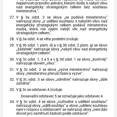
neplatnosti právního jednání, kterým došlo k nabytí vlivu
nad energeticky strategickým celkem bez souhlasu
ministerstva.“.
27.
V § 3a odst. 2 se slova „se podává ministerstvu“
nahrazují slovy „o udělení souhlasu s nabytím vlivu nad
energeticky strategickým celkem podává ministerstvu
osoba, která má zájem nabýt vliv nad energeticky
strategickým celkem,“.
28.
V § 3a odst. 4 se věta poslední zrušuje.
29.
V § 3b odst. 1 písm. d) a v § 3b odst. 2 písm. g) se slovo
„žadatele“ nahrazuje slovy „nabytí vlivu nad energeticky
strategickým celkem“.
30.
V § 3c odst. 1, 3 a 5 a v § 3d odst. 1 se slovo „kontroly“
nahrazuje slovem „vlivu“.
31.
V § 3c odst. 2 se slova „vyzve ministerstvo“ nahrazují
slovy „ministerstvo přeruší řízení a vyzve“.
32.
V § 3c odst. 3 se slovo „odmítne“ nahrazuje slovy „dále
zamítne“.
33.
V § 3c se odstavec 4 zrušuje.
Dosavadní odstavec 5 se označuje jako odstavec 4.
34.
V § 3c odst. 4 se slova „rozhodne o udělení souhlasu“
nahrazují slovy „udělí souhlas“ a slova „udělení souhlasu
není v rozporu s odstavcem“ se nahrazují slovy „není dán
důvod pro zamítnutí žádosti podle odstavce“.