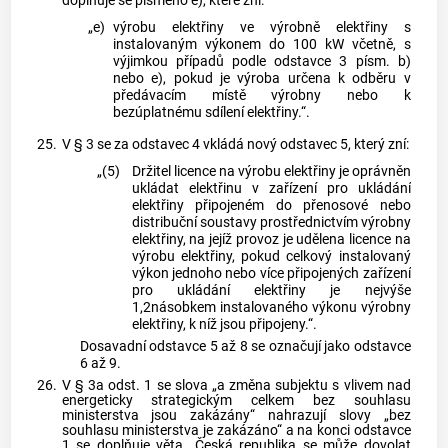
doplňuje se písmeno e), které zní:
„e)
výrobu elektřiny ve výrobně elektřiny s
instalovaným výkonem do 100 kW včetně, s
výjimkou případů podle odstavce 3 písm. b)
nebo e), pokud je výroba určena k odběru v
předávacím místě výrobny nebo k
bezúplatnému sdílení elektřiny.“.
25.
V § 3 se za odstavec 4 vkládá nový odstavec 5, který zní:
„(5)
Držitel licence na výrobu elektřiny je oprávněn
ukládat elektřinu v zařízení pro ukládání
elektřiny připojeném do přenosové nebo
distribuční soustavy prostřednictvím výrobny
elektřiny, na jejíž provoz je udělena licence na
výrobu elektřiny, pokud celkový instalovaný
výkon jednoho nebo více připojených zařízení
pro ukládání elektřiny je nejvýše
1,2násobkem instalovaného výkonu výrobny
elektřiny, k níž jsou připojeny.“.
Dosavadní odstavce 5 až 8 se označují jako odstavce
6 až 9.
26.
V § 3a odst. 1 se slova „a změna subjektu s vlivem nad
energeticky strategickým celkem bez souhlasu
ministerstva jsou zakázány“ nahrazují slovy „bez
souhlasu ministerstva je zakázáno“ a na konci odstavce
1 se doplňuje věta „Česká republika se může dovolat