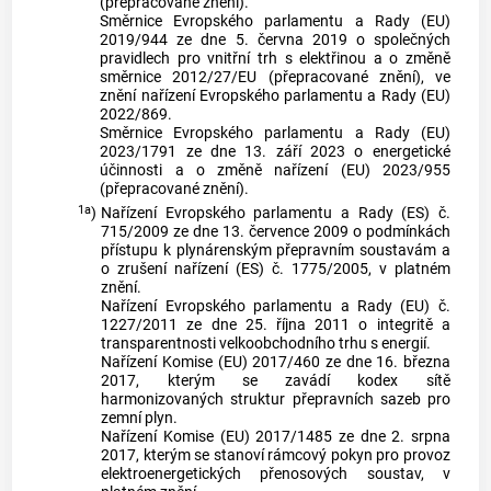
(přepracované znění).
Směrnice Evropského parlamentu a Rady (EU)
2019/944 ze dne 5. června 2019 o společných
pravidlech pro vnitřní trh s elektřinou a o změně
směrnice 2012/27/EU (přepracované znění), ve
znění nařízení Evropského parlamentu a Rady (EU)
2022/869.
Směrnice Evropského parlamentu a Rady (EU)
2023/1791 ze dne 13. září 2023 o energetické
účinnosti a o změně nařízení (EU) 2023/955
(přepracované znění).
1a
)
Nařízení Evropského parlamentu a Rady (ES) č.
715/2009 ze dne 13. července 2009 o podmínkách
přístupu k plynárenským přepravním soustavám a
o zrušení nařízení (ES) č. 1775/2005, v platném
znění.
Nařízení Evropského parlamentu a Rady (EU) č.
1227/2011 ze dne 25. října 2011 o integritě a
transparentnosti velkoobchodního trhu s energií.
Nařízení Komise (EU) 2017/460 ze dne 16. března
2017, kterým se zavádí kodex sítě
harmonizovaných struktur přepravních sazeb pro
zemní plyn.
Nařízení Komise (EU) 2017/1485 ze dne 2. srpna
2017, kterým se stanoví rámcový pokyn pro provoz
elektroenergetických přenosových soustav, v