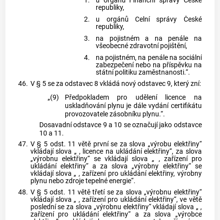
1.
u orgánů Finanční správy České
republiky,
2.
u orgánů Celní správy České
republiky,
3.
na pojistném a na penále na
všeobecné zdravotní pojištění,
4.
na pojistném, na penále na sociální
zabezpečení nebo na příspěvku na
státní politiku zaměstnanosti.“.
46.
V § 5 se za odstavec 8 vkládá nový odstavec 9, který zní:
„(9)
Předpokladem pro udělení licence na
uskladňování plynu je dále vydání certifikátu
provozovatele zásobníku plynu.“.
Dosavadní odstavce 9 a 10 se označují jako odstavce
10 a 11.
47.
V § 5 odst. 11 větě první se za slova „výrobu elektřiny“
vkládají slova „ , licence na ukládání elektřiny“, za slova
„výrobnu elektřiny“ se vkládají slova „ , zařízení pro
ukládání elektřiny“ a za slova „výrobny elektřiny“ se
vkládají slova „ , zařízení pro ukládání elektřiny, výrobny
plynu nebo zdroje tepelné energie“.
48.
V § 5 odst. 11 větě třetí se za slova „výrobnu elektřiny“
vkládají slova „ , zařízení pro ukládání elektřiny“, ve větě
poslední se za slova „výrobnu elektřiny“ vkládají slova „ ,
zařízení pro ukládání elektřiny“ a za slova „výrobce