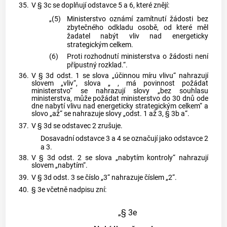
35.
V § 3c se doplňují odstavce 5 a 6, které znějí:
„(5)
Ministerstvo oznámí zamítnutí žádosti bez
zbytečného odkladu osobě, od které měl
žadatel nabýt vliv nad energeticky
strategickým celkem.
(6)
Proti rozhodnutí ministerstva o žádosti není
přípustný rozklad.“.
36.
V § 3d odst. 1 se slova „účinnou míru vlivu“ nahrazují
slovem „vliv“, slova „ , má povinnost požádat
ministerstvo“ se nahrazují slovy „bez souhlasu
ministerstva, může požádat ministerstvo do 30 dnů ode
dne nabytí vlivu nad energeticky strategickým celkem“ a
slovo „až“ se nahrazuje slovy „odst. 1 až 3, § 3b a“.
37.
V § 3d se odstavec 2 zrušuje.
Dosavadní odstavce 3 a 4 se označují jako odstavce 2
a 3.
38.
V § 3d odst. 2 se slova „nabytím kontroly“ nahrazují
slovem „nabytím“.
39.
V § 3d odst. 3 se číslo „3“ nahrazuje číslem „2“.
40.
§ 3e včetně nadpisu zní:
„§ 3e