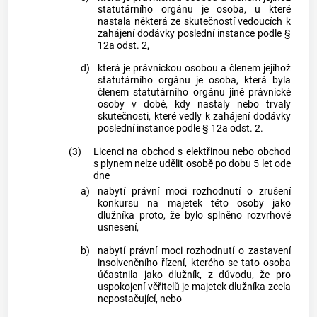
statutárního orgánu je osoba, u které
nastala některá ze skutečností vedoucích k
zahájení dodávky poslední instance podle §
12a odst. 2,
d)
která je právnickou osobou a členem jejíhož
statutárního orgánu je osoba, která byla
členem statutárního orgánu jiné právnické
osoby v době, kdy nastaly nebo trvaly
skutečnosti, které vedly k zahájení dodávky
poslední instance podle § 12a odst. 2.
(3)
Licenci na obchod s elektřinou nebo obchod
s plynem nelze udělit osobě po dobu 5 let ode
dne
a)
nabytí právní moci rozhodnutí o zrušení
konkursu na majetek této osoby jako
dlužníka proto, že bylo splněno rozvrhové
usnesení,
b)
nabytí právní moci rozhodnutí o zastavení
insolvenčního řízení, kterého se tato osoba
účastnila jako dlužník, z důvodu, že pro
uspokojení věřitelů je majetek dlužníka zcela
nepostačující, nebo