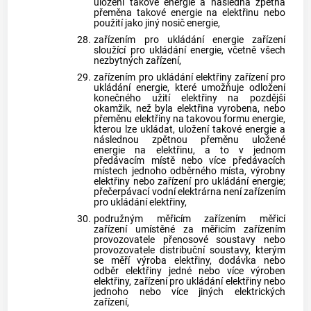
uložení takové energie a následná zpětná
přeměna takové energie na elektřinu nebo
použití jako jiný nosič energie,
28.
zařízením pro ukládání energie zařízení
sloužící pro ukládání energie, včetně všech
nezbytných zařízení,
29.
zařízením pro ukládání elektřiny zařízení pro
ukládání energie, které umožňuje odložení
konečného užití elektřiny na pozdější
okamžik, než byla elektřina vyrobena, nebo
přeměnu elektřiny na takovou formu energie,
kterou lze ukládat, uložení takové energie a
následnou zpětnou přeměnu uložené
energie na elektřinu, a to v jednom
předávacím místě nebo více předávacích
místech jednoho odběrného místa, výrobny
elektřiny nebo zařízení pro ukládání energie;
přečerpávací vodní elektrárna není zařízením
pro ukládání elektřiny,
30.
podružným měřicím zařízením měřicí
zařízení umístěné za měřicím zařízením
provozovatele přenosové soustavy nebo
provozovatele distribuční soustavy, kterým
se měří výroba elektřiny, dodávka nebo
odběr elektřiny jedné nebo více výroben
elektřiny, zařízení pro ukládání elektřiny nebo
jednoho nebo více jiných elektrických
zařízení,