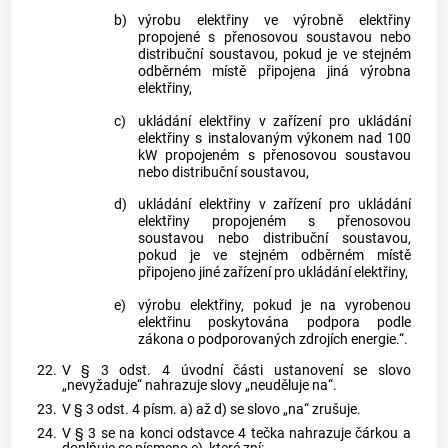
b)
výrobu elektřiny ve výrobně elektřiny
propojené s přenosovou soustavou nebo
distribuční soustavou, pokud je ve stejném
odběrném místě připojena jiná výrobna
elektřiny,
c)
ukládání elektřiny v zařízení pro ukládání
elektřiny s instalovaným výkonem nad 100
kW propojeném s přenosovou soustavou
nebo distribuční soustavou,
d)
ukládání elektřiny v zařízení pro ukládání
elektřiny propojeném s přenosovou
soustavou nebo distribuční soustavou,
pokud je ve stejném odběrném místě
připojeno jiné zařízení pro ukládání elektřiny,
e)
výrobu elektřiny, pokud je na vyrobenou
elektřinu poskytována podpora podle
zákona o podporovaných zdrojích energie.“.
22.
V § 3 odst. 4 úvodní části ustanovení se slovo
„nevyžaduje“ nahrazuje slovy „neuděluje na“.
23.
V § 3 odst. 4 písm. a) až d) se slovo „na“ zrušuje.
24.
V § 3 se na konci odstavce 4 tečka nahrazuje čárkou a