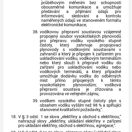
průběhovým měřením bez schopnosti
obousměrné komunikace a umožňuje
předávání a přijímání údajů pro
informování, sledování a kontrolu
naměřených údajů ve stanoveném formátu
elektronické komunikace,
38.
vodíkovou přepravní soustavou vzájemně
propojený soubor vysokotlakých plynovodů
pro přepravu vodíku vysokého stupně
čistoty, který zahrnuje propojovací
plynovody s vodíkovými soustavami v
zahraničí a který je připojen k zařízením pro
uskladňování vodíku, vodíkovým terminálům
nebo který slouží k přepravě vodíku do
zařízení pro uskladňování vodíku nebo
vodíkových terminálů, a který případně
umožňuje dodávku vodíku do odběrných
míst přímo připojených k těmto
vysokotlakým plynovodům; vodíková
přepravní soustava je zřizována a
provozována ve veřejném zájmu,
39.
vodíkem vysokého stupně čistoty plyn s
obsahem vodíku vyšším než 98 % a splňující
stanovené kvalitativní požadavky,“.
18.
V § 3 odst. 1 se slova „elektřiny a obchod s elektřinou,“
nahrazují slovy „elektřiny, ukládání elektřiny v zařízení
pro ukládání elektřiny, obchod s elektřinou, agregace,“.