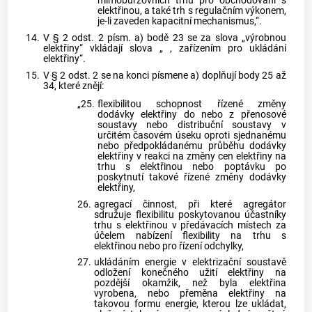
mimoburzovních trhů pro obchodování s
elektřinou, a také trh s regulačním výkonem,
je-li zaveden kapacitní mechanismus,“.
14.
V § 2 odst. 2 písm. a) bodě 23 se za slova „výrobnou
elektřiny“ vkládají slova „ , zařízením pro ukládání
elektřiny“.
15.
V § 2 odst. 2 se na konci písmene a) doplňují body 25 až
34, které znějí:
„25.
flexibilitou schopnost řízené změny
dodávky elektřiny do nebo z přenosové
soustavy nebo distribuční soustavy v
určitém časovém úseku oproti sjednanému
nebo předpokládanému průběhu dodávky
elektřiny v reakci na změny cen elektřiny na
trhu s elektřinou nebo poptávku po
poskytnutí takové řízené změny dodávky
elektřiny,
26.
agregací činnost, při které agregátor
sdružuje flexibilitu poskytovanou účastníky
trhu s elektřinou v předávacích místech za
účelem nabízení flexibility na trhu s
elektřinou nebo pro řízení odchylky,
27.
ukládáním energie v elektrizační soustavě
odložení konečného užití elektřiny na
pozdější okamžik, než byla elektřina
vyrobena, nebo přeměna elektřiny na
takovou formu energie, kterou lze ukládat,