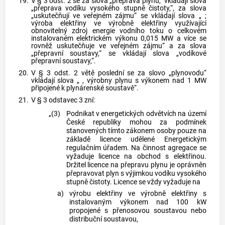
19.
V § 3 odst. 2 se za slova „přeprava plynu,“ vkládají slova
„přeprava vodíku vysokého stupně čistoty,“, za slova
„uskutečňují ve veřejném zájmu“ se vkládají slova „ ;
výroba elektřiny ve výrobně elektřiny využívající
obnovitelný zdroj energie vodního toku o celkovém
instalovaném elektrickém výkonu 0,015 MW a více se
rovněž uskutečňuje ve veřejném zájmu“ a za slova
„přepravní soustavy,“ se vkládají slova „vodíkové
přepravní soustavy,“.
20.
V § 3 odst. 2 větě poslední se za slovo „plynovodu“
vkládají slova „ , výrobny plynu s výkonem nad 1 MW
připojené k plynárenské soustavě“.
21.
V § 3 odstavec 3 zní:
„(3)
Podnikat v energetických odvětvích na území
České republiky mohou za podmínek
stanovených tímto zákonem osoby pouze na
základě licence udělené Energetickým
regulačním úřadem. Na činnost agregace se
vyžaduje licence na obchod s elektřinou.
Držitel licence na přepravu plynu je oprávněn
přepravovat plyn s výjimkou vodíku vysokého
stupně čistoty. Licence se vždy vyžaduje na
a)
výrobu elektřiny ve výrobně elektřiny s
instalovaným výkonem nad 100 kW
propojené s přenosovou soustavou nebo
distribuční soustavou,