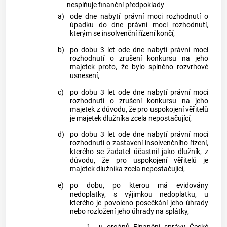
nesplňuje finanční předpoklady
a)
ode dne nabytí právní moci rozhodnutí o
úpadku do dne právní moci rozhodnutí,
kterým se insolvenční řízení končí,
b)
po dobu 3 let ode dne nabytí právní moci
rozhodnutí o zrušení konkursu na jeho
majetek proto, že bylo splněno rozvrhové
usnesení,
c)
po dobu 3 let ode dne nabytí právní moci
rozhodnutí o zrušení konkursu na jeho
majetek z důvodu, že pro uspokojení věřitelů
je majetek dlužníka zcela nepostačující,
d)
po dobu 3 let ode dne nabytí právní moci
rozhodnutí o zastavení insolvenčního řízení,
kterého se žadatel účastnil jako dlužník, z
důvodu, že pro uspokojení věřitelů je
majetek dlužníka zcela nepostačující,
e)
po dobu, po kterou má evidovány
nedoplatky, s výjimkou nedoplatku, u
kterého je povoleno posečkání jeho úhrady
nebo rozložení jeho úhrady na splátky,