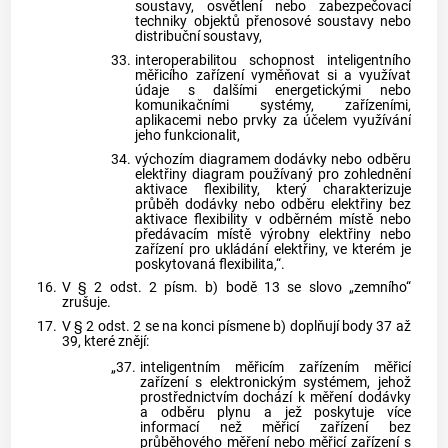
soustavy, osvětlení nebo zabezpečovací
techniky objektů přenosové soustavy nebo
distribuční soustavy,
33.
interoperabilitou schopnost inteligentního
měřicího zařízení vyměňovat si a využívat
údaje s dalšími energetickými nebo
komunikačními systémy, zařízeními,
aplikacemi nebo prvky za účelem využívání
jeho funkcionalit,
34.
výchozím diagramem dodávky nebo odběru
elektřiny diagram používaný pro zohlednění
aktivace flexibility, který charakterizuje
průběh dodávky nebo odběru elektřiny bez
aktivace flexibility v odběrném místě nebo
předávacím místě výrobny elektřiny nebo
zařízení pro ukládání elektřiny, ve kterém je
poskytovaná flexibilita,“.
16.
V § 2 odst. 2 písm. b) bodě 13 se slovo „zemního“
zrušuje.
17.
V § 2 odst. 2 se na konci písmene b) doplňují body 37 až
39, které znějí:
„37.
inteligentním měřicím zařízením měřicí
zařízení s elektronickým systémem, jehož
prostřednictvím dochází k měření dodávky
a odběru plynu a jež poskytuje více
informací než měřicí zařízení bez
průběhového měření nebo měřicí zařízení s