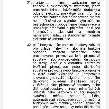
31.
inteligentním měřicím zařízením měřicí
zařízení s elektronickým systémem, jehož
prostřednictvím dochází k měření dodávky a
odběru elektřiny, poskytuje více informací
než měřicí zařízení bez průběhového měření
nebo měřicí zařízení s průběhovým měřením
bez schopnosti obousměrné komunikace a
umožňuje předávání a přijímání údajů pro
informování, sledování a kontrolu
naměřených údajů ve stanoveném formátu
elektronické komunikace,
32.
plně integrovaným prvkem soustavy zařízení
pro ukládání elektřiny nebo jiné funkčně
obdobné zařízení vlastněné nebo
provozované provozovatelem přenosové
soustavy nebo provozovatelem distribuční
soustavy, které je s ostatními zařízeními
tvořícími přenosovou nebo distribuční
soustavu provozně nebo funkčně propojené
a které slouží výhradně ke kompenzaci
jalové energie, vysílání signálu hromadného
dálkového ovládání, stabilizaci napětí,
zajištění funkce přenosové soustavy nebo
distribuční soustavy při řešení mimořádných
událostí nebo krizových situací, napájení
systémů měřicí, ochranné, řídicí,
automatizační, zabezpečovací, informační a
telekomunikační techniky, pohonů spínacích
prvků přenosové soustavy nebo distribuční