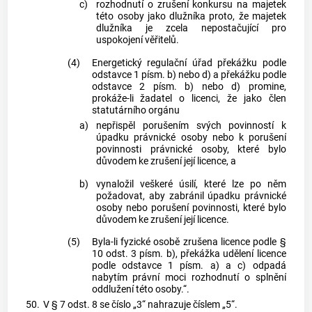
c)
rozhodnutí o zrušení konkursu na majetek
této osoby jako dlužníka proto, že majetek
dlužníka je zcela nepostačující pro
uspokojení věřitelů.
(4)
Energetický regulační úřad překážku podle
odstavce 1 písm. b) nebo d) a překážku podle
odstavce 2 písm. b) nebo d) promine,
prokáže-li žadatel o licenci, že jako člen
statutárního orgánu
a)
nepřispěl porušením svých povinností k
úpadku právnické osoby nebo k porušení
povinnosti právnické osoby, které bylo
důvodem ke zrušení její licence, a
b)
vynaložil veškeré úsilí, které lze po něm
požadovat, aby zabránil úpadku právnické
osoby nebo porušení povinnosti, které bylo
důvodem ke zrušení její licence.
(5)
Byla-li fyzické osobě zrušena licence podle §
10 odst. 3 písm. b), překážka udělení licence
podle odstavce 1 písm. a) a c) odpadá
nabytím právní moci rozhodnutí o splnění
oddlužení této osoby.“.
50.
V § 7 odst. 8 se číslo „3“ nahrazuje číslem „5“.