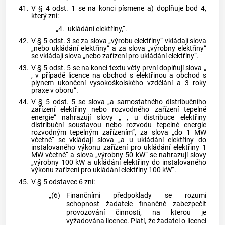
41.
V § 4 odst. 1 se na konci písmene a) doplňuje bod 4,
který zní:
„4.
ukládání elektřiny,“.
42.
V § 5 odst. 3 se za slova „výrobu elektřiny“ vkládají slova
„nebo ukládání elektřiny“ a za slova „výrobny elektřiny“
se vkládají slova „nebo zařízení pro ukládání elektřiny“.
43.
V § 5 odst. 5 se na konci textu věty první doplňují slova „
, v případě licence na obchod s elektřinou a obchod s
plynem ukončení vysokoškolského vzdělání a 3 roky
praxe v oboru“.
44.
V § 5 odst. 5 se slova „a samostatného distribučního
zařízení elektřiny nebo rozvodného zařízení tepelné
energie“ nahrazují slovy „ , u distribuce elektřiny
distribuční soustavou nebo rozvodu tepelné energie
rozvodným tepelným zařízením“, za slova „do 1 MW
včetně“ se vkládají slova „a u ukládání elektřiny do
instalovaného výkonu zařízení pro ukládání elektřiny 1
MW včetně“ a slova „výrobny 50 kW“ se nahrazují slovy
„výrobny 100 kW a ukládání elektřiny do instalovaného
výkonu zařízení pro ukládání elektřiny 100 kW“.
45.
V § 5 odstavec 6 zní:
„(6)
Finančními předpoklady se rozumí
schopnost žadatele finančně zabezpečit
provozování činnosti, na kterou je
vyžadována licence. Platí, že žadatel o licenci