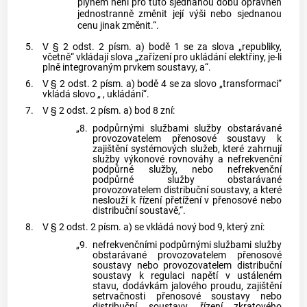
plynem není pro tuto sjednanou dobu oprávněn
jednostranně změnit její výši nebo sjednanou
cenu jinak změnit.“.
5.
V § 2 odst. 2 písm. a) bodě 1 se za slova „republiky,
včetně“ vkládají slova „zařízení pro ukládání elektřiny, je-li
plně integrovaným prvkem soustavy, a“.
6.
V § 2 odst. 2 písm. a) bodě 4 se za slovo „transformaci“
vkládá slovo „ , ukládání“.
7.
V § 2 odst. 2 písm. a) bod 8 zní:
„8.
podpůrnými službami služby obstarávané
provozovatelem přenosové soustavy k
zajištění systémových služeb, které zahrnují
služby výkonové rovnováhy a nefrekvenční
podpůrné služby, nebo nefrekvenční
podpůrné služby obstarávané
provozovatelem distribuční soustavy, a které
neslouží k řízení přetížení v přenosové nebo
distribuční soustavě,“.
8.
V § 2 odst. 2 písm. a) se vkládá nový bod 9, který zní:
„9.
nefrekvenčními podpůrnými službami služby
obstarávané provozovatelem přenosové
soustavy nebo provozovatelem distribuční
soustavy k regulaci napětí v ustáleném
stavu, dodávkám jalového proudu, zajištění
setrvačnosti přenosové soustavy nebo
distribuční soustavy, řízení zkratového