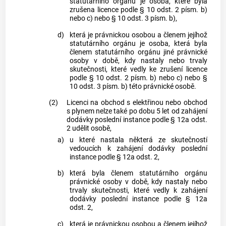
statutárního orgánu je osoba, které byla
zrušena licence podle § 10 odst. 2 písm. b)
nebo c) nebo § 10 odst. 3 písm. b),
d)
která je právnickou osobou a členem jejíhož
statutárního orgánu je osoba, která byla
členem statutárního orgánu jiné právnické
osoby v době, kdy nastaly nebo trvaly
skutečnosti, které vedly ke zrušení licence
podle § 10 odst. 2 písm. b) nebo c) nebo §
10 odst. 3 písm. b) této právnické osobě.
(2)
Licenci na obchod s elektřinou nebo obchod
s plynem nelze také po dobu 5 let od zahájení
dodávky poslední instance podle § 12a odst.
2 udělit osobě,
a)
u které nastala některá ze skutečností
vedoucích k zahájení dodávky poslední
instance podle § 12a odst. 2,
b)
která byla členem statutárního orgánu
právnické osoby v době, kdy nastaly nebo
trvaly skutečnosti, které vedly k zahájení
dodávky poslední instance podle § 12a
odst. 2,
c)
která je právnickou osobou a členem jejíhož