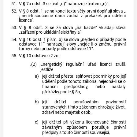
51.
V § 7a odst. 3 se text „d)“ nahrazuje textem „e)“.
52.
V § 8 odst. 1 se na konci textu věty první doplňují slova „
, není-li současně dána žádná z překážek pro udělení
licence“.
53.
V § 8 odst. 3 se za slova „na každé“ vkládají slova
„zařízení pro ukládání elektřiny a“.
54.
V § 10 odst. 1 písm. b) se slova „nejde-li o případy podle
odstavce 11“ nahrazují slovy „nejde-li o změnu právní
formy nebo případy podle odstavce 11“.
55.
V § 10 odstavec 2 zní:
„(2)
Energetický regulační úřad licenci zruší,
jestliže
a)
její držitel přestal splňovat podmínky pro její
udělení podle tohoto zákona, nejedná-li se o
finanční předpoklady, nebo nastaly
překážky podle § 5a,
b)
její držitel porušováním povinností
stanovených tímto zákonem ohrožuje život,
zdraví nebo majetek osob,
c)
její držitel při výkonu licencované činnosti
závažným způsobem porušuje právní
předpisy s touto činností související,