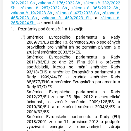
382/2021 Sb.
,
zákona č. 176/2022 Sb.
,
zákona č. 232/2022
Sb.
,
zákona č. 287/2022 Sb.
,
zákona č. 365/2022 Sb.
,
zákona č. 19/2023 Sb.
,
zákona č. 427/2023 Sb.
,
zákona č.
465/2023 Sb.
,
zákona č. 469/2023 Sb.
a
zákona č.
265/2024 Sb.
, se mění takto:
1.
Poznámky pod čarou č. 1 a 1a znějí:
1
„
)
Směrnice Evropského parlamentu a Rady
2009/73/ES ze dne 13. července 2009 o společných
pravidlech pro vnitřní trh se zemním plynem a o
zrušení směrnice 2003/55/ES.
Směrnice Evropského parlamentu a Rady
2011/83/EU ze dne 25. října 2011 o právech
spotřebitelů, kterou se mění směrnice Rady
93/13/EHS a směrnice Evropského parlamentu a
Rady 1999/44/ES a zrušuje směrnice Rady
85/577/EHS a směrnice Evropského parlamentu a
Rady 97/7/ES.
Směrnice Evropského parlamentu a Rady
2012/27/EU ze dne 25. října 2012 o energetické
účinnosti, o změně směrnic 2009/125/ES a
2010/30/EU a o zrušení směrnic 2004/8/ES a
2006/32/ES.
Směrnice Evropského parlamentu a Rady (EU)
2018/2001 ze dne 11. prosince 2018 o podpoře
využívání energie z obnovitelných zdrojů