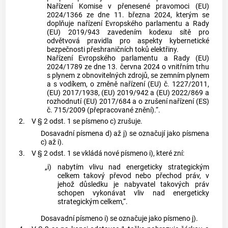
Nařízení Komise v přenesené pravomoci (EU)
2024/1366 ze dne 11. března 2024, kterým se
doplňuje nařízení Evropského parlamentu a Rady
(EU) 2019/943 zavedením kodexu sítě pro
odvětvová pravidla pro aspekty kybernetické
bezpečnosti přeshraničních toků elektřiny.
Nařízení Evropského parlamentu a Rady (EU)
2024/1789 ze dne 13. června 2024 o vnitřním trhu
s plynem z obnovitelných zdrojů, se zemním plynem
a s vodíkem, o změně nařízení (EU) č. 1227/2011,
(EU) 2017/1938, (EU) 2019/942 a (EU) 2022/869 a
rozhodnutí (EU) 2017/684 a o zrušení nařízení (ES)
č. 715/2009 (přepracované znění).“.
2.
V § 2 odst. 1 se písmeno c) zrušuje.
Dosavadní písmena d) až j) se označují jako písmena
c) až i).
3.
V § 2 odst. 1 se vkládá nové písmeno i), které zní:
„i)
nabytím vlivu nad energeticky strategickým
celkem takový převod nebo přechod práv, v
jehož důsledku je nabyvatel takových práv
schopen vykonávat vliv nad energeticky
strategickým celkem,“.
Dosavadní písmeno i) se označuje jako písmeno j).