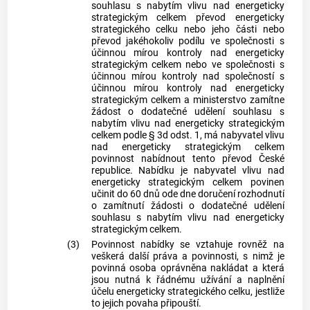
souhlasu s nabytím vlivu nad energeticky
strategickým celkem převod energeticky
strategického celku nebo jeho části nebo
převod jakéhokoliv podílu ve společnosti s
účinnou mírou kontroly nad energeticky
strategickým celkem nebo ve společnosti s
účinnou mírou kontroly nad společností s
účinnou mírou kontroly nad energeticky
strategickým celkem a ministerstvo zamítne
žádost o dodatečné udělení souhlasu s
nabytím vlivu nad energeticky strategickým
celkem podle § 3d odst. 1, má nabyvatel vlivu
nad energeticky strategickým celkem
povinnost nabídnout tento převod České
republice. Nabídku je nabyvatel vlivu nad
energeticky strategickým celkem povinen
učinit do 60 dnů ode dne doručení rozhodnutí
o zamítnutí žádosti o dodatečné udělení
souhlasu s nabytím vlivu nad energeticky
strategickým celkem.
(3)
Povinnost nabídky se vztahuje rovněž na
veškerá další práva a povinnosti, s nimž je
povinná osoba oprávněna nakládat a která
jsou nutná k řádnému užívání a naplnění
účelu energeticky strategického celku, jestliže
to jejich povaha připouští.