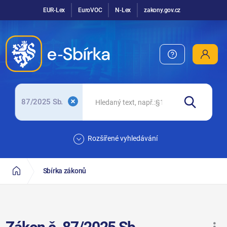
EUR-Lex
EuroVOC
N-Lex
zakony.gov.cz
87/2025 Sb.
Rozšířené vyhledávání
Sbírka zákonů