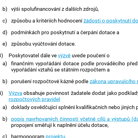
b)
výši spolufinancování z dalších zdrojů,
c)
způsobu a kritériích hodnocení
žádosti o poskytnutí do
d)
podmínkách pro poskytnutí a čerpání dotace a
e)
způsobu vyúčtování dotace.
3)
Poskytovatel dále ve
výzvě
uvede poučení o
a)
finančním vypořádání dotace podle prováděcího předp
vypořádání vztahů se státním rozpočtem a
b)
porušení rozpočtové kázně podle
zákona upravujícího 
4)
Výzva
obsahuje povinnost žadatele dodat jako podklady
rozpočtových pravidel
a)
doklady osvědčující splnění kvalifikačních nebo jiný
b)
popis navrhovaných činností včetně cílů a výstupů (dá
propojení směřují k naplnění účelu dotace,
c)
harmonogram
projektu
,