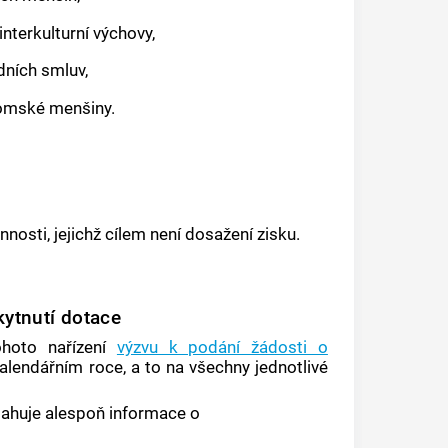
nterkulturní výchovy,
ních smluv,
 romské menšiny.
osti, jejichž cílem není dosažení zisku.
kytnutí dotace
hoto nařízení
výzvu k podání žádosti o
lendářním roce, a to na všechny jednotlivé
ahuje alespoň informace o