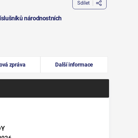
Sdílet
íslušníků národnostních
ová zpráva
Další informace
DY