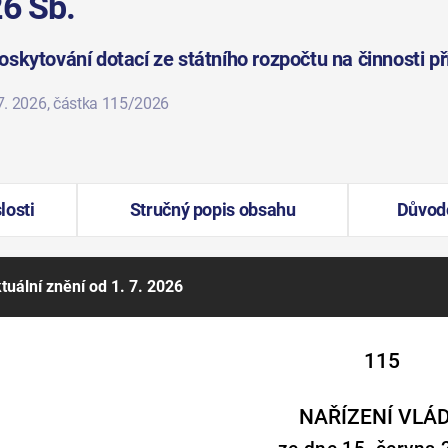
26 Sb.
skytování dotací ze státního rozpočtu na činnosti př
7. 2026
, částka 115/2026
losti
Stručný popis obsahu
Důvod
tuální znění
od 1. 7. 2026
115
NAŘÍZENÍ VLÁ