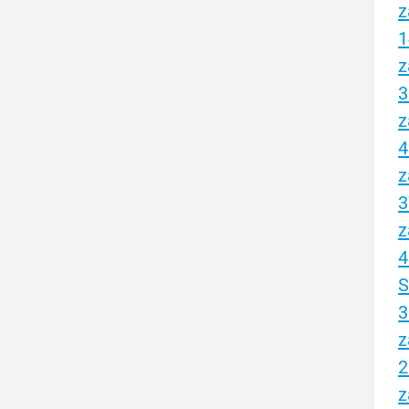
z
1
z
3
z
4
z
3
z
4
S
3
z
2
z