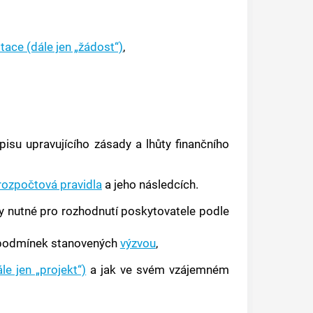
tace (dále jen „žádost“)
,
isu upravujícího zásady a lhůty finančního
rozpočtová pravidla
a jeho následcích.
 nutné pro rozhodnutí poskytovatele podle
ch podmínek stanovených
výzvou
,
le jen „projekt“)
a jak ve svém vzájemném