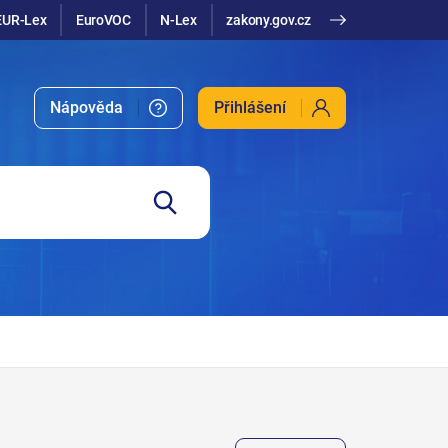
EUR-Lex
EuroVOC
N-Lex
zakony.gov.cz
Nápověda
Přihlášení