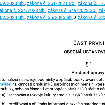
09/2020 Sb.
,
zákona č. 251/2021 Sb.
,
zákona č. 17
ákona č. 254/2023 Sb.
,
zákona č. 349/2023 Sb.
,
zá
63/2024 Sb.
,
zákona č. 35/2025 Sb.
a
zákona č. 23
ČÁST PRVNÍ
OBECNÁ USTANOV
§ 1
Předmět úpravy
oto nařízení upravuje podmínky a způsob poskytování dota
ravidel
na činnosti příslušníků národnostních menšin, které
epubliky, nebo na činnosti ve prospěch příslušníků těchto 
a)
zachování a rozvoje kultury, tradic a jazyků příslušník
b)
rozšiřování a přijímání informací v jazycích národnostn