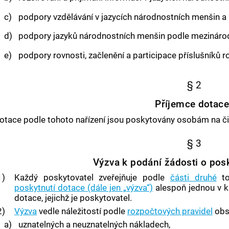
c)
podpory vzdělávání v jazycích národnostních menšin a i
d)
podpory jazyků národnostních menšin podle mezinárod
e)
podpory rovnosti, začlenění a participace příslušníků
§ 2
Příjemce dotace
otace podle tohoto nařízení jsou poskytovány osobám na činn
§ 3
Výzva k podání žádosti o pos
1)
Každý poskytovatel zveřejňuje podle
části druhé
to
poskytnutí dotace (dále jen „výzva“)
alespoň jednou v ka
dotace, jejichž je poskytovatel.
2)
Výzva
vedle náležitostí podle
rozpočtových pravidel
obs
a)
uznatelných a neuznatelných nákladech,