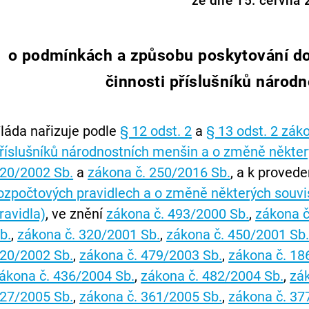
ze dne 15. června
o podmínkách a způsobu poskytování dot
činnosti příslušníků národ
láda nařizuje podle
§ 12 odst. 2
a
§ 13 odst. 2 zák
říslušníků národnostních menšin a o změně někte
20/2002 Sb.
a
zákona č. 250/2016 Sb.
, a k proved
ozpočtových pravidlech a o změně některých souvi
ravidla)
, ve znění
zákona č. 493/2000 Sb.
,
zákona č
b.
,
zákona č. 320/2001 Sb.
,
zákona č. 450/2001 Sb
20/2002 Sb.
,
zákona č. 479/2003 Sb.
,
zákona č. 18
ákona č. 436/2004 Sb.
,
zákona č. 482/2004 Sb.
,
zák
27/2005 Sb.
,
zákona č. 361/2005 Sb.
,
zákona č. 37