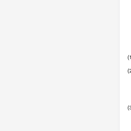
(
(
(