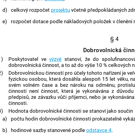
d)
celkový rozpočet
projektu
včetně předpokládaných zdro
e)
rozpočet dotace podle nákladových položek v členění n
§ 4
Dobrovolnická činn
1)
Poskytovatel ve
výzvě
stanoví, že do spolufinancov
dobrovolnická činnost, a to až do výše 10 % celkových n
2)
Dobrovolnickou činností pro účely tohoto nařízení je ve
fyzickou osobou, která dosáhla alespoň 15 let věku, 
svém volném čase a bez nároku na odměnu, protislu
činností není činnost, která je vykonávána z důvodu 
předpisů, ze závazku vůči příjemci, nebo je vykonáván
činnosti.
3)
Hodnota dobrovolnické činnosti se stanoví jako součin
a)
počtu hodin dobrovolnické činnosti prokazatelně vyk
b)
hodinové sazby stanovené podle
odstavce 4
.