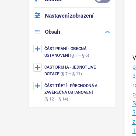
Nastavení zobrazení
Obsah
ČÁST PRVNÍ
- OBECNÁ
USTANOVENÍ
(§ 1 — § 6)
V
p
ČÁST DRUHÁ
- JEDNOTLIVÉ
DOTACE
(§ 7 — § 11)
3
r
ČÁST TŘETÍ
- PŘECHODNÁ A
ZÁVĚREČNÁ USTANOVENÍ
p
(§ 12 — § 14)
S
3
z
1