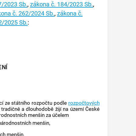
7/2023 Sb.
,
zákona č. 184/2023 Sb.
,
kona č. 262/2024 Sb.
,
zákona č.
2/2025 Sb.
:
ENÍ
cí ze státního rozpočtu podle
rozpočtových
 tradičně a dlouhodobě žijí na území České
národnostních menšin za účelem
ů národnostních menšin,
ích menšin,