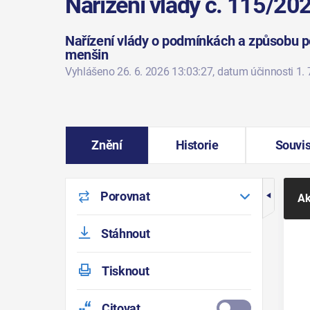
Nařízení vlády č. 115/20
Nařízení vlády o podmínkách a způsobu po
menšin
Vyhlášeno 26. 6. 2026 13:03:27
, datum účinnosti 1. 
Znění
Historie
Souvis
Porovnat
Ak
Stáhnout
Tisknout
Citovat