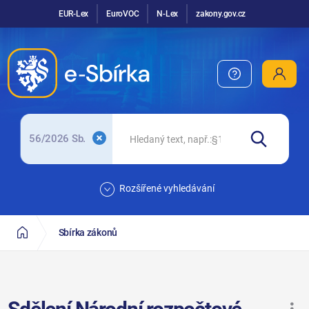
EUR-Lex
EuroVOC
N-Lex
zakony.gov.cz
56/2026 Sb.
Rozšířené vyhledávání
Sbírka zákonů