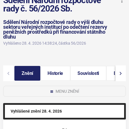
Sdělení Národní rozpočtové
rady č. 56/2026 Sb.
Sdělení Národní rozpočtové rady o výši dluhu
sektoru veřejných institucí po odečtení rezervy
peněžních prostředků při financování státního
dluhu
Vyhlášeno 28. 4. 2026 14:38:24
, částka 56/2026
Znění
Historie
Souvislosti
Další i
MENU ZNĚNÍ
Vyhlášené znění
28. 4. 2026