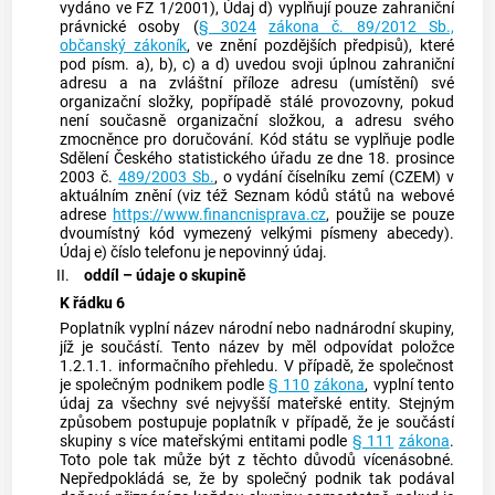
vydáno ve FZ 1/2001), Údaj d) vyplňují pouze zahraniční
právnické osoby (
§ 3024
zákona č. 89/2012 Sb.,
občanský zákoník
, ve znění pozdějších předpisů), které
pod písm. a), b), c) a d) uvedou svoji úplnou zahraniční
adresu a na zvláštní příloze adresu (umístění) své
organizační složky, popřípadě stálé provozovny, pokud
není současně organizační složkou, a adresu svého
zmocněnce pro doručování. Kód státu se vyplňuje podle
Sdělení Českého statistického úřadu ze dne 18. prosince
2003 č.
489/2003 Sb.
, o vydání číselníku zemí (CZEM) v
aktuálním znění (viz též Seznam kódů států na webové
adrese
https://www.financnisprava.cz
, použije se pouze
dvoumístný kód vymezený velkými písmeny abecedy).
Údaj e) číslo telefonu je nepovinný údaj.
II.
oddíl
–
údaje o skupině
K řádku 6
Poplatník vyplní název národní nebo nadnárodní skupiny,
jíž je součástí. Tento název by měl odpovídat položce
1.2.1.1. informačního přehledu. V případě, že společnost
je společným podnikem podle
§ 110
zákona
, vyplní tento
údaj za všechny své nejvyšší mateřské entity. Stejným
způsobem postupuje poplatník v případě, že je součástí
skupiny s více mateřskými entitami podle
§ 111
zákona
.
Toto pole tak může být z těchto důvodů vícenásobné.
Nepředpokládá se, že by společný podnik tak podával