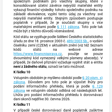
společným podnikem pro všechny skupiny, které v
konsolidované účetní závěrce nejvyšší mateřské entity
vykazují finanční výsledky tohoto společného podniku na
základě ekvivalence, vyplní tento údaj za všechny své
nejvyšší mateřské entity. Stejným způsobem postupuje
poplatník v případě, že je součástí skupiny s více
mateřskými entitami podle
§ 111
zákona
. Toto pole tak
může být z těchto důvodů vícenásobné.
Kód státu se vyplňuje podle Sdělení Českého statistického
úřadu ze dne 18. prosince 2003 č.
489/2003 Sb.
, o vydání
číselníku zemí (CZEM) v aktuálním znění (viz též Seznam
kódů států na webové adrese
https://www.financnisprava.cz
, použije se pouze
dvoumístný kód vymezený velkými písmeny abecedy). V
případě, že daňové přiznání vyžaduje vyplnit stát a entita
není z žádného státu
, označí se tato možnost.
K řádku 10
Vstupním obdobím je myšleno období podle
§ 20 písm. s)
zákona
. Důvodem pro toto pole je výpočet lhůty pro
podání informačního přehledu, která je podle
§ 129
zákona
ve vstupním období odlišná od následujících let.
Lhůta pro podání informačního přehledu k dorovnávací
dani skončí nejdříve 30. června 2026.
K řádku 11
V případě české dorovnávací daně poplatník zaškrtne