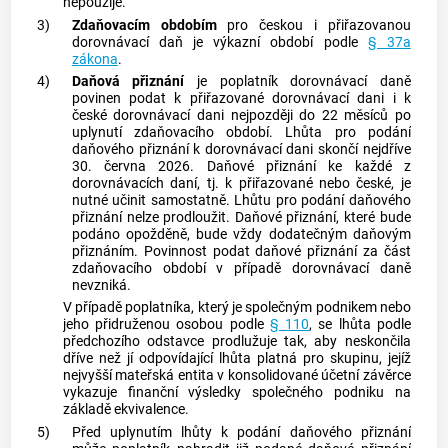
nepoužije.
3)
Zdaňovacím obdobím
pro českou i přiřazovanou
dorovnávací daň je výkazní období podle
§ 37a
zákona
.
4)
Daňová přiznání
je poplatník dorovnávací daně
povinen podat k přiřazované dorovnávací dani i k
české dorovnávací dani nejpozději do 22 měsíců po
uplynutí zdaňovacího období. Lhůta pro podání
daňového přiznání k dorovnávací dani skončí nejdříve
30. června 2026. Daňové přiznání ke každé z
dorovnávacích daní, tj. k přiřazované nebo české, je
nutné učinit samostatně. Lhůtu pro podání daňového
přiznání nelze prodloužit. Daňové přiznání, které bude
podáno opožděně, bude vždy dodatečným daňovým
přiznáním. Povinnost podat daňové přiznání za část
zdaňovacího období v případě dorovnávací daně
nevzniká.
V případě poplatníka, který je společným podnikem nebo
jeho přidruženou osobou podle
§ 110
, se lhůta podle
předchozího odstavce prodlužuje tak, aby neskončila
dříve než jí odpovídající lhůta platná pro skupinu, jejíž
nejvyšší mateřská entita v konsolidované účetní závěrce
vykazuje finanční výsledky společného podniku na
základě ekvivalence.
5)
Před uplynutím lhůty k podání daňového přiznání