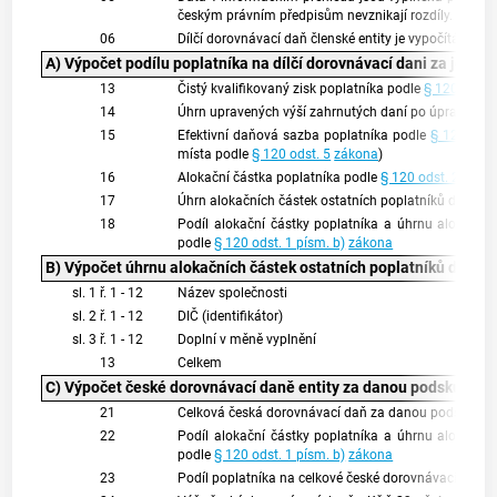
českým právním předpisům nevznikají rozdíly.
06
Dílčí dorovnávací daň členské entity je vypočítána 
A) Výpočet podílu poplatníka na dílčí dorovnávací dani za jedno
13
Čistý kvalifikovaný zisk poplatníka podle
§ 120 odst. 
14
Úhrn upravených výší zahrnutých daní po úpravách 
15
Efektivní daňová sazba poplatníka podle
§ 120 odst
místa podle
§ 120 odst. 5
zákona
)
16
Alokační částka poplatníka podle
§ 120 odst. 2
záko
17
Úhrn alokačních částek ostatních poplatníků dané p
18
Podíl alokační částky poplatníka a úhrnu alokační
podle
§ 120 odst. 1 písm. b)
zákona
B) Výpočet úhrnu alokačních částek ostatních poplatníků dané 
sl. 1 ř. 1 - 12
Název společnosti
sl. 2 ř. 1 - 12
DIČ (identifikátor)
sl. 3 ř. 1 - 12
Doplní v měně vyplnění
13
Celkem
C) Výpočet české dorovnávací daně entity za danou podskupinu
21
Celková česká dorovnávací daň za danou podskupin
22
Podíl alokační částky poplatníka a úhrnu alokační
podle
§ 120 odst. 1 písm. b)
zákona
23
Podíl poplatníka na celkové české dorovnávací dani