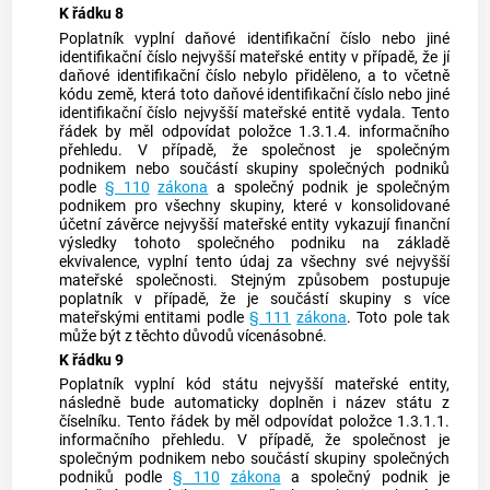
K řádku 8
Poplatník vyplní daňové identifikační číslo nebo jiné
identifikační číslo nejvyšší mateřské entity v případě, že jí
daňové identifikační číslo nebylo přiděleno, a to včetně
kódu země, která toto daňové identifikační číslo nebo jiné
identifikační číslo nejvyšší mateřské entitě vydala. Tento
řádek by měl odpovídat položce 1.3.1.4. informačního
přehledu. V případě, že společnost je společným
podnikem nebo součástí skupiny společných podniků
podle
§ 110
zákona
a společný podnik je společným
podnikem pro všechny skupiny, které v konsolidované
účetní závěrce nejvyšší mateřské entity vykazují finanční
výsledky tohoto společného podniku na základě
ekvivalence, vyplní tento údaj za všechny své nejvyšší
mateřské společnosti. Stejným způsobem postupuje
poplatník v případě, že je součástí skupiny s více
mateřskými entitami podle
§ 111
zákona
. Toto pole tak
může být z těchto důvodů vícenásobné.
K řádku 9
Poplatník vyplní kód státu nejvyšší mateřské entity,
následně bude automaticky doplněn i název státu z
číselníku. Tento řádek by měl odpovídat položce 1.3.1.1.
informačního přehledu. V případě, že společnost je
společným podnikem nebo součástí skupiny společných
podniků podle
§ 110
zákona
a společný podnik je