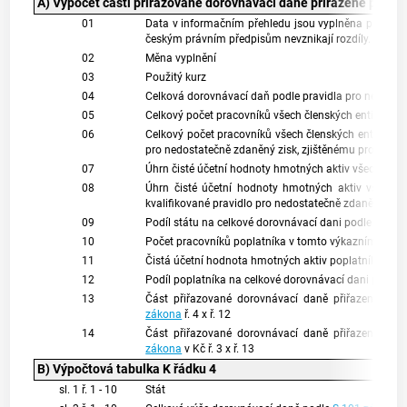
A) Výpočet části přiřazované dorovnávací daně přiřazené podle 
01
Data v informačním přehledu jsou vyplněna podle 
českým právním předpisům nevznikají rozdíly.
02
Měna vyplnění
03
Použitý kurz
04
Celková dorovnávací daň podle pravidla pro nedosta
05
Celkový počet pracovníků všech členských entit z Če
06
Celkový počet pracovníků všech členských entit ze st
pro nedostatečně zdaněný zisk, zjištěnému pro toto 
07
Úhrn čisté účetní hodnoty hmotných aktiv všech člen
08
Úhrn čisté účetní hodnoty hmotných aktiv všech čl
kvalifikované pravidlo pro nedostatečně zdaněný zisk
09
Podíl státu na celkové dorovnávací dani podle
§ 102
10
Počet pracovníků poplatníka v tomto výkazním obdo
11
Čistá účetní hodnota hmotných aktiv poplatníka v t
12
Podíl poplatníka na celkové dorovnávací dani podle
13
Část přiřazované dorovnávací daně přiřazené popl
zákona
ř. 4 x ř. 12
14
Část přiřazované dorovnávací daně přiřazené popl
zákona
v Kč ř. 3 x ř. 13
B) Výpočtová tabulka K řádku 4
sl. 1 ř. 1 - 10
Stát