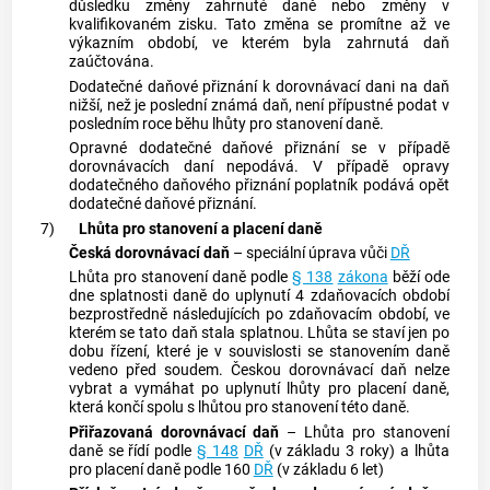
důsledku změny zahrnuté daně nebo změny v
kvalifikovaném zisku. Tato změna se promítne až ve
výkazním období, ve kterém byla zahrnutá daň
zaúčtována.
Dodatečné daňové přiznání k dorovnávací dani na daň
nižší, než je poslední známá daň, není přípustné podat v
posledním roce běhu lhůty pro stanovení daně.
Opravné dodatečné daňové přiznání se v případě
dorovnávacích daní nepodává. V případě opravy
dodatečného daňového přiznání poplatník podává opět
dodatečné daňové přiznání.
7)
Lhůta pro stanovení a placení daně
Česká dorovnávací daň
– speciální úprava vůči
DŘ
Lhůta pro stanovení daně podle
§ 138
zákona
běží ode
dne splatnosti daně do uplynutí 4 zdaňovacích období
bezprostředně následujících po zdaňovacím období, ve
kterém se tato daň stala splatnou. Lhůta se staví jen po
dobu řízení, které je v souvislosti se stanovením daně
vedeno před soudem. Českou dorovnávací daň nelze
vybrat a vymáhat po uplynutí lhůty pro placení daně,
která končí spolu s lhůtou pro stanovení této daně.
Přiřazovaná dorovnávací daň
– Lhůta pro stanovení
daně se řídí podle
§ 148
DŘ
(v základu 3 roky) a lhůta
pro placení daně podle 160
DŘ
(v základu 6 let)