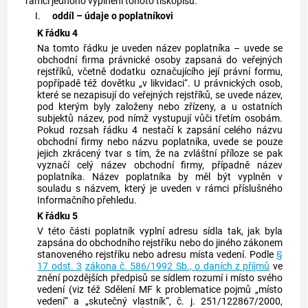
rámci jednoho vyplnění tohoto tiskopisu.
I.
oddíl – údaje o poplatníkovi
K řádku 4
Na tomto řádku je uveden název poplatníka – uvede se
obchodní firma právnické osoby zapsaná do veřejných
rejstříků, včetně dodatku označujícího její právní formu,
popřípadě též dovětku „v likvidaci“. U právnických osob,
které se nezapisují do veřejných rejstříků, se uvede název,
pod kterým byly založeny nebo zřízeny, a u ostatních
subjektů název, pod nímž vystupují vůči třetím osobám.
Pokud rozsah řádku 4 nestačí k zapsání celého názvu
obchodní firmy nebo názvu poplatníka, uvede se pouze
jejich zkrácený tvar s tím, že na zvláštní příloze se pak
vyznačí celý název obchodní firmy, případně název
poplatníka. Název poplatníka by měl být vyplněn v
souladu s názvem, který je uveden v rámci příslušného
Informačního přehledu.
K řádku 5
V této části poplatník vyplní adresu sídla tak, jak byla
zapsána do obchodního rejstříku nebo do jiného zákonem
stanoveného rejstříku nebo adresu místa vedení. Podle
§
17 odst. 3
zákona č. 586/1992 Sb., o daních z příjmů
ve
znění pozdějších předpisů se sídlem rozumí i místo svého
vedení (viz též Sdělení MF k problematice pojmů „místo
vedení“ a „skutečný vlastník“, č. j. 251/122867/2000,