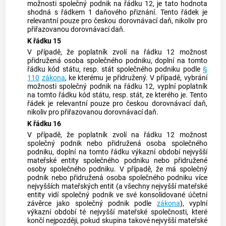
možnosti společný podnik na řádku 12, je tato hodnota
shodná s řádkem 1 daňového přiznání. Tento řádek je
relevantní pouze pro českou dorovnávací daň, nikoliv pro
přiřazovanou dorovnávací daň.
K řádku 15
V případě, že poplatník zvolí na řádku 12 možnost
přidružená osoba společného podniku, doplní na tomto
řádku kód státu, resp. stát společného podniku podle
§
110
zákona
, ke kterému je přidružený. V případě, vybrání
možnosti společný podnik na řádku 12, vyplní poplatník
na tomto řádku kód státu, resp. stát, ze kterého je. Tento
řádek je relevantní pouze pro českou dorovnávací daň,
nikoliv pro přiřazovanou dorovnávací daň.
K řádku 16
V případě, že poplatník zvolí na řádku 12 možnost
společný podnik nebo přidružená osoba společného
podniku, doplní na tomto řádku výkazní období nejvyšší
mateřské entity společného podniku nebo přidružené
osoby společného podniku. V případě, že má společný
podnik nebo přidružená osoba společného podniku více
nejvyšších mateřských entit (a všechny nejvyšší mateřské
entity vidí společný podnik ve své konsolidované účetní
závěrce jako společný podnik podle
zákona
), vyplní
výkazní období té nejvyšší mateřské společnosti, které
končí nejpozději, pokud skupina takové nejvyšší mateřské