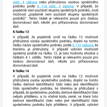
odst. 4
zákona
nebo přidruženou osobou společného
podniku podle
§ 110 odst. 5
zákona
. V případě, že
poplatník není součástí skupiny společných podniků, zvolí
možnost „poplatník není součástí skupiny společných
podniků“. Tento řádek je relevantní pouze pro českou
dorovnávací daň, nikoliv pro přiřazovanou dorovnávací
daň.
K řádku 13
V případě, že poplatník zvolí na řádku 12 možnost
přidružená osoba společného podniku, doplní na tomto
řádku název společného podniku podle
§ 110
zákona
, ke
kterému je přidružený. V případě vybrání možnosti
společný podnik na řádku 12, je tato hodnota shodná s
řádkem 4 I. oddílu. Tento řádek je relevantní pouze pro
českou dorovnávací daň, nikoliv pro přiřazovanou
dorovnávací daň.
K řádku 14
V případě, že poplatník zvolí na řádku 12 možnost
přidružená osoba společného podniku, doplní na tomto
řádku daňové identifikační číslo nebo jiné identifikační
číslo společného podniku, ke kterému je přidružený v
případě, že společnému podniku daňové identifikační číslo
nebylo přiděleno, a to včetně kódu země, ve které toto
daňové identifikační číslo nebo jiné identifikační číslo
společnému podniku bylo přiděleno. V případě, vybrání