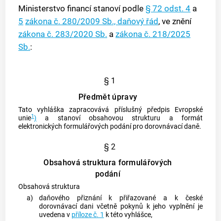
Ministerstvo financí stanoví podle
§ 72 odst. 4
a
5
zákona č. 280/2009 Sb., daňový řád
, ve znění
zákona č. 283/2020 Sb.
a
zákona č. 218/2025
Sb.
:
§ 1
Předmět úpravy
Tato vyhláška zapracovává příslušný předpis Evropské
1
unie
)
a stanoví obsahovou strukturu a formát
elektronických formulářových podání pro dorovnávací daně.
§ 2
Obsahová struktura formulářových
podání
Obsahová struktura
a)
daňového přiznání k přiřazované a k české
dorovnávací dani včetně pokynů k jeho vyplnění je
uvedena v
příloze č. 1
k této vyhlášce,