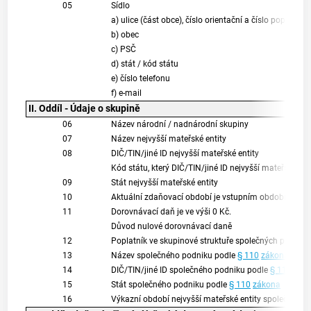
05
Sídlo
a) ulice (část obce), číslo orientační a číslo popisné
b) obec
c) PSČ
d) stát / kód státu
e) číslo telefonu
f) e-mail
II. Oddíl - Údaje o skupině
06
Název národní / nadnárodní skupiny
07
Název nejvyšší mateřské entity
08
DIČ/TIN/jiné ID nejvyšší mateřské entity
Kód státu, který DIČ/TIN/jiné ID nejvyšší mateřské ent
09
Stát nejvyšší mateřské entity
10
Aktuální zdaňovací období je vstupním obdobím sku
11
Dorovnávací daň je ve výši 0 Kč.
Důvod nulové dorovnávací daně
12
Poplatník ve skupinové struktuře společných podnik
13
Název společného podniku podle
§ 110
zákona
.
14
DIČ/TIN/jiné ID společného podniku podle
§ 110
zák
15
Stát společného podniku podle
§ 110
zákona
16
Výkazní období nejvyšší mateřské entity společného