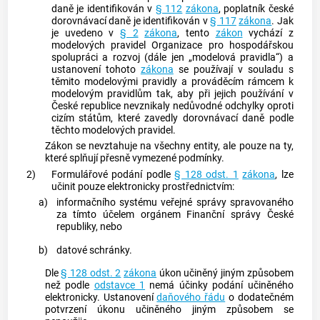
daně je identifikován v
§ 112
zákona
, poplatník české
dorovnávací daně je identifikován v
§ 117
zákona
. Jak
je uvedeno v
§ 2
zákona
, tento
zákon
vychází z
modelových pravidel Organizace pro hospodářskou
spolupráci a rozvoj (dále jen „modelová pravidla“) a
ustanovení tohoto
zákona
se používají v souladu s
těmito modelovými pravidly a prováděcím rámcem k
modelovým pravidlům tak, aby při jejich používání v
České republice nevznikaly nedůvodné odchylky oproti
cizím státům, které zavedly dorovnávací daně podle
těchto modelových pravidel.
Zákon se nevztahuje na všechny entity, ale pouze na ty,
které splňují přesně vymezené podmínky.
2)
Formulářové podání podle
§ 128 odst. 1
zákona
, lze
učinit pouze elektronicky prostřednictvím:
a)
informačního systému veřejné správy spravovaného
za tímto účelem orgánem Finanční správy České
republiky, nebo
b)
datové schránky.
Dle
§ 128 odst. 2
zákona
úkon učiněný jiným způsobem
než podle
odstavce 1
nemá účinky podání učiněného
elektronicky. Ustanovení
daňového řádu
o dodatečném
potvrzení úkonu učiněného jiným způsobem se