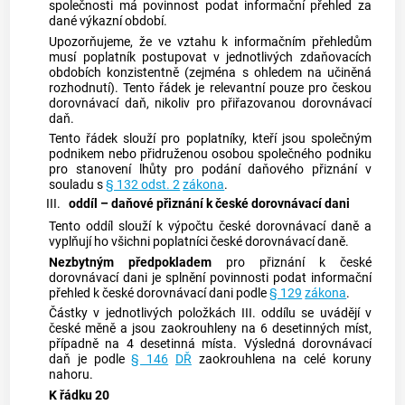
společnosti má povinnost podat informační přehled za
dané výkazní období.
Upozorňujeme, že ve vztahu k informačním přehledům
musí poplatník postupovat v jednotlivých zdaňovacích
obdobích konzistentně (zejména s ohledem na učiněná
rozhodnutí). Tento řádek je relevantní pouze pro českou
dorovnávací daň, nikoliv pro přiřazovanou dorovnávací
daň.
Tento řádek slouží pro poplatníky, kteří jsou společným
podnikem nebo přidruženou osobou společného podniku
pro stanovení lhůty pro podání daňového přiznání v
souladu s
§ 132 odst. 2
zákona
.
III.
oddíl
–
daňové přiznání k české dorovnávací dani
Tento oddíl slouží k výpočtu české dorovnávací daně a
vyplňují ho všichni poplatníci české dorovnávací daně.
Nezbytným předpokladem
pro přiznání k české
dorovnávací dani je splnění povinnosti podat informační
přehled k české dorovnávací dani podle
§ 129
zákona
.
Částky v jednotlivých položkách III. oddílu se uvádějí v
české měně a jsou zaokrouhleny na 6 desetinných míst,
případně na 4 desetinná místa. Výsledná dorovnávací
daň je podle
§ 146
DŘ
zaokrouhlena na celé koruny
nahoru.
K řádku 20