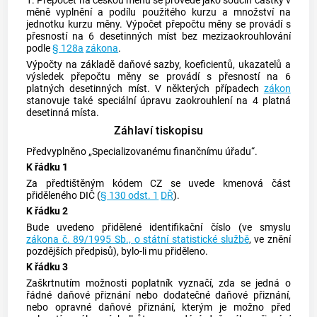
1. Přepočet na českou měnu se provede jako součin částky v
měně vyplnění a podílu použitého kurzu a množství na
jednotku kurzu měny. Výpočet přepočtu měny se provádí s
přesností na 6 desetinných míst bez mezizaokrouhlování
podle
§ 128a
zákona
.
Výpočty na základě daňové sazby, koeficientů, ukazatelů a
výsledek přepočtu měny se provádí s přesností na 6
platných desetinných míst. V některých případech
zákon
stanovuje také speciální úpravu zaokrouhlení na 4 platná
desetinná místa.
Záhlaví tiskopisu
Předvyplněno „Specializovanému finančnímu úřadu“.
K řádku 1
Za předtištěným kódem CZ se uvede kmenová část
přiděleného DIČ (
§ 130 odst. 1
DŘ
).
K řádku 2
Bude uvedeno přidělené identifikační číslo (ve smyslu
zákona č. 89/1995 Sb., o státní statistické službě
, ve znění
pozdějších předpisů), bylo-li mu přiděleno.
K řádku 3
Zaškrtnutím možnosti poplatník vyznačí, zda se jedná o
řádné daňové přiznání nebo dodatečné daňové přiznání,
nebo opravné daňové přiznání, kterým je možno před