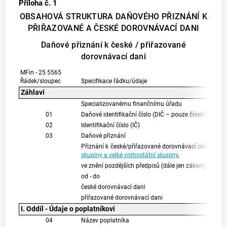
Příloha č. 1
OBSAHOVÁ STRUKTURA DAŇOVÉHO PŘIZNÁNÍ K
PŘIŘAZOVANÉ A ČESKÉ DOROVNÁVACÍ DANI
Daňové přiznání k české / přiřazované
dorovnávací dani
MFin - 25 5565
Řádek/sloupec
Specifikace řádku/údaje
Záhlaví
Specializovanému finančnímu úřadu
01
Daňové identifikační číslo (DIČ – pouze číselná část)
02
Identifikační číslo (IČ)
03
Daňové přiznání
Přiznání k české/přiřazované dorovnávací dani podl
skupiny a velké vnitrostátní skupiny
,
ve znění pozdějších předpisů (dále jen zákon), za zd
od - do
české dorovnávací dani
přiřazované dorovnávací dani
I. Oddíl - Údaje o poplatníkovi
04
Název poplatníka