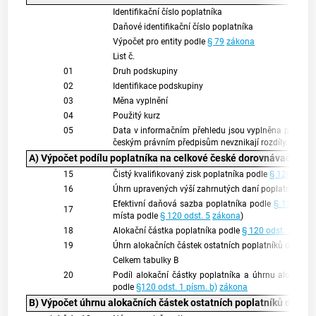
Identifikační číslo poplatníka
Daňové identifikační číslo poplatníka
Výpočet pro entity podle
§ 79
zákona
List č.
01
Druh podskupiny
02
Identifikace podskupiny
03
Měna vyplnění
04
Použitý kurz
05
Data v informačním přehledu jsou vyplněna podle 
českým právním předpisům nevznikají rozdíly.
A) Výpočet podílu poplatníka na celkové české dorovnávací dan
15
Čistý kvalifikovaný zisk poplatníka podle
§ 120 odst. 
16
Úhrn upravených výší zahrnutých daní poplatníka p
Efektivní daňová sazba poplatníka podle
§ 120 odst
17
místa podle
§ 120 odst. 5
zákona
)
18
Alokační částka poplatníka podle
§ 120 odst. 2
záko
19
Úhrn alokačních částek ostatních poplatníků dané p
Celkem tabulky B
20
Podíl alokační částky poplatníka a úhrnu alokační
podle
§120 odst. 1 písm. b)
zákona
B) Výpočet úhrnu alokačních částek ostatních poplatníků dané 