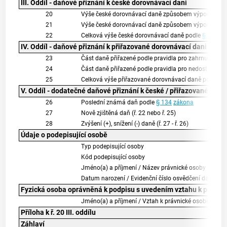
III. Oddíl - daňové přiznání k české dorovnávací dani
20
Výše české dorovnávací daně způsobem výpočtu po
21
Výše české dorovnávací daně způsobem výpočtu po
22
Celková výše české dorovnávací daně podle
§ 121
zá
IV. Oddíl - daňové přiznání k přiřazované dorovnávací dani
23
Část daně přiřazené podle pravidla pro zahrnutí zisku
24
Část daně přiřazené podle pravidla pro nedostatečně 
25
Celková výše přiřazované dorovnávací daně podle
§ 
V. Oddíl - dodatečné daňové přiznání k české / přiřazované doro
26
Poslední známá daň podle
§ 134
zákona
27
Nově zjištěná daň (ř. 22 nebo ř. 25)
28
Zvýšení (+), snížení (-) daně (ř. 27 - ř. 26)
Údaje o podepisující osobě
Typ podepisující osoby
Kód podepisující osoby
Jméno(a) a příjmení / Název právnické osoby
Datum narození / Evidenční číslo osvědčení daňovéh
Fyzická osoba oprávněná k podpisu s uvedením vztahu k právni
Jméno(a) a příjmení / Vztah k právnické osobě
Příloha k ř. 20 III. oddílu
Záhlaví