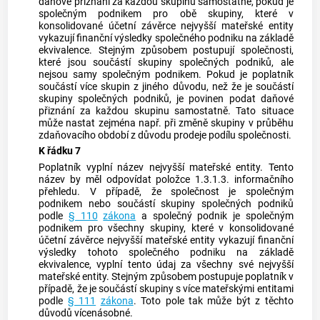
daňové přiznání za každou skupinu samostatně, pokud je
společným podnikem pro obě skupiny, které v
konsolidované účetní závěrce nejvyšší mateřské entity
vykazují finanční výsledky společného podniku na základě
ekvivalence. Stejným způsobem postupují společnosti,
které jsou součástí skupiny společných podniků, ale
nejsou samy společným podnikem. Pokud je poplatník
součástí více skupin z jiného důvodu, než že je součástí
skupiny společných podniků, je povinen podat daňové
přiznání za každou skupinu samostatně. Tato situace
může nastat zejména např. při změně skupiny v průběhu
zdaňovacího období z důvodu prodeje podílu společnosti.
K řádku 7
Poplatník vyplní název nejvyšší mateřské entity. Tento
název by měl odpovídat položce 1.3.1.3. informačního
přehledu. V případě, že společnost je společným
podnikem nebo součástí skupiny společných podniků
podle
§ 110
zákona
a společný podnik je společným
podnikem pro všechny skupiny, které v konsolidované
účetní závěrce nejvyšší mateřské entity vykazují finanční
výsledky tohoto společného podniku na základě
ekvivalence, vyplní tento údaj za všechny své nejvyšší
mateřské entity. Stejným způsobem postupuje poplatník v
případě, že je součástí skupiny s více mateřskými entitami
podle
§ 111
zákona
. Toto pole tak může být z těchto
důvodů vícenásobné.