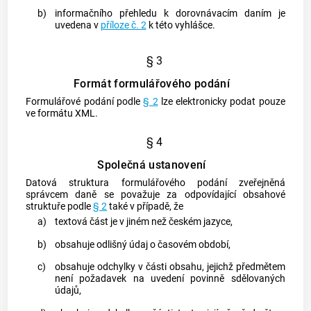
b)
informačního přehledu k dorovnávacím daním je
uvedena v
příloze č. 2
k této vyhlášce.
§ 3
Formát formulářového podání
Formulářové podání podle
§ 2
lze elektronicky podat pouze
ve formátu XML.
§ 4
Společná ustanovení
Datová struktura formulářového podání zveřejněná
správcem daně se považuje za odpovídající obsahové
struktuře podle
§ 2
také v případě, že
a)
textová část je v jiném než českém jazyce,
b)
obsahuje odlišný údaj o časovém období,
c)
obsahuje odchylky v části obsahu, jejichž předmětem
není požadavek na uvedení povinně sdělovaných
údajů,