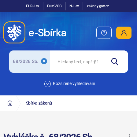
EUR-Lex
EuroVOC
N-Lex
zakony.gov.cz
68/2026 Sb.
Rozšířené vyhledávání
Sbírka zákonů