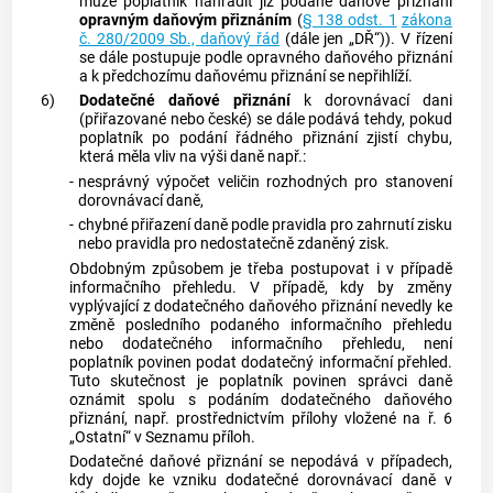
může poplatník nahradit již podané daňové přiznání
opravným daňovým přiznáním
(
§ 138 odst. 1
zákona
č. 280/2009 Sb., daňový řád
(dále jen „DŘ“)). V řízení
se dále postupuje podle opravného daňového přiznání
a k předchozímu daňovému přiznání se nepřihlíží.
6)
Dodatečné daňové přiznání
k dorovnávací dani
(přiřazované nebo české) se dále podává tehdy, pokud
poplatník po podání řádného přiznání zjistí chybu,
která měla vliv na výši daně např.:
-
nesprávný výpočet veličin rozhodných pro stanovení
dorovnávací daně,
-
chybné přiřazení daně podle pravidla pro zahrnutí zisku
nebo pravidla pro nedostatečně zdaněný zisk.
Obdobným způsobem je třeba postupovat i v případě
informačního přehledu. V případě, kdy by změny
vyplývající z dodatečného daňového přiznání nevedly ke
změně posledního podaného informačního přehledu
nebo dodatečného informačního přehledu, není
poplatník povinen podat dodatečný informační přehled.
Tuto skutečnost je poplatník povinen správci daně
oznámit spolu s podáním dodatečného daňového
přiznání, např. prostřednictvím přílohy vložené na ř. 6
„Ostatní“ v Seznamu příloh.
Dodatečné daňové přiznání se nepodává v případech,
kdy dojde ke vzniku dodatečné dorovnávací daně v