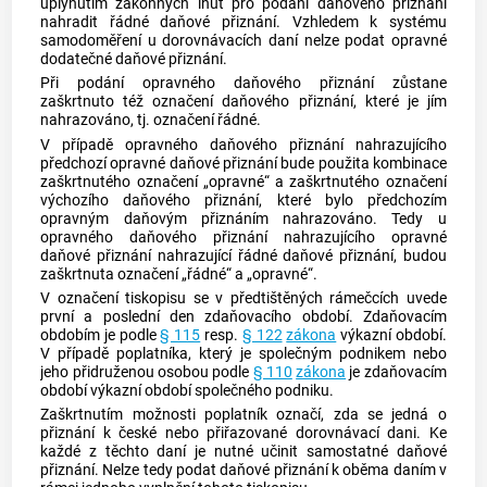
uplynutím zákonných lhůt pro podání daňového přiznání
nahradit řádné daňové přiznání. Vzhledem k systému
samodoměření u dorovnávacích daní nelze podat opravné
dodatečné daňové přiznání.
Při podání opravného daňového přiznání zůstane
zaškrtnuto též označení daňového přiznání, které je jím
nahrazováno, tj. označení řádné.
V případě opravného daňového přiznání nahrazujícího
předchozí opravné daňové přiznání bude použita kombinace
zaškrtnutého označení „opravné“ a zaškrtnutého označení
výchozího daňového přiznání, které bylo předchozím
opravným daňovým přiznáním nahrazováno. Tedy u
opravného daňového přiznání nahrazujícího opravné
daňové přiznání nahrazující řádné daňové přiznání, budou
zaškrtnuta označení „řádné“ a „opravné“.
V označení tiskopisu se v předtištěných rámečcích uvede
první a poslední den zdaňovacího období. Zdaňovacím
obdobím je podle
§ 115
resp.
§ 122
zákona
výkazní období.
V případě poplatníka, který je společným podnikem nebo
jeho přidruženou osobou podle
§ 110
zákona
je zdaňovacím
období výkazní období společného podniku.
Zaškrtnutím možnosti poplatník označí, zda se jedná o
přiznání k české nebo přiřazované dorovnávací dani. Ke
každé z těchto daní je nutné učinit samostatné daňové
přiznání. Nelze tedy podat daňové přiznání k oběma daním v