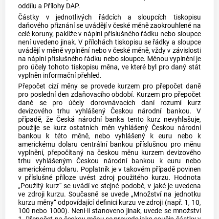
oddílu a Přílohy DAP.
Částky v jednotlivých řádcích a sloupcích tiskopisu
daňového přiznání se uvádějí v české měně zaokrouhlené na
celé koruny, pakliže v náplni příslušného řádku nebo sloupce
není uvedeno jinak. V přílohách tiskopisu se řádky a sloupce
uvádějí v měně vyplnění nebo v české měně, vždy v závislosti
na náplni příslušného řádku nebo sloupce. Měnou vyplnění je
pro účely tohoto tiskopisu měna, ve které byl pro daný stát
vyplněn informační přehled.
Přepočet cizí měny se provede kurzem pro přepočet daně
pro poslední den zdaňovacího období. Kurzem pro přepočet
daně se pro účely dorovnávacích daní rozumí kurz
devizového trhu vyhlášený Českou národní bankou. V
případě, že Česká národní banka tento kurz nevyhlašuje,
použije se kurz ostatních měn vyhlášený Českou národní
bankou k této měně, nebo vyhlášený k euru nebo k
americkému dolaru centrální bankou příslušnou pro měnu
vyplnění, přepočítaný na českou měnu kurzem devizového
trhu vyhlášeným Českou národní bankou k euru nebo
americkému dolaru. Poplatník je v takovém případě povinen
v příslušné příloze uvést zdroj použitého kurzu. Hodnota
„Použitý kurz“ se uvádí ve stejné podobě, v jaké je uvedena
ve zdroji kurzu. Současně se uvede „Množství na jednotku
kurzu měny“ odpovídající definici kurzu ve zdroji (např. 1, 10,
100 nebo 1000). Není-li stanoveno jinak, uvede se množství