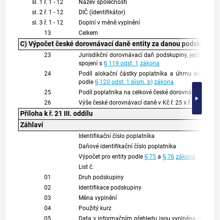
sl. 1 ř. 1 - 12
Název společnosti
sl. 2 ř. 1 - 12
DIČ (identifikátor)
sl. 3 ř. 1 - 12
Doplní v měně vyplnění
13
Celkem
C) Výpočet české dorovnávací daně entity za danou podskupinu
23
Jurisdikční dorovnávací daň podskupiny, jejíž je pop
spojení s
§ 119 odst. 1
zákona
24
Podíl alokační částky poplatníka a úhrnu alokační
podle
§ 120 odst. 1 písm. b)
zákona
25
Podíl poplatníka na celkové české dorovnávací dani 
26
Výše české dorovnávací daně v Kč ř. 25 x ř. 4
Příloha k ř. 21 III. oddílu
Záhlaví
Identifikační číslo poplatníka
Daňové identifikační číslo poplatníka
Výpočet pro entity podle
§ 75
a
§ 76
zákona
List č.
01
Druh podskupiny
02
Identifikace podskupiny
03
Měna vyplnění
04
Použitý kurz
05
Data v informačním přehledu jsou vyplněna podle 