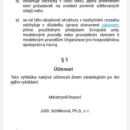
d)
obsahuje odchylky v části textu, jejímž předmětem
není požadavek na uvedení povinně sdělovaných
údajů nebo
e)
se od této obsahové struktury v nezbytném rozsahu
odchyluje v důsledku úpravy stanovené
zákonem
,
přímo použitelným předpisem Evropské unie,
modelovými pravidly nebo prováděcím rámcem k
modelovým pravidlům Organizace pro hospodářskou
spolupráci a rozvoj.
§ 5
Účinnost
Tato vyhláška nabývá účinnosti dnem následujícím po dni
jejího vyhlášení.
Ministryně financí:
JUDr. Schillerová, Ph.D., v. r.