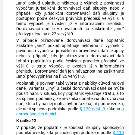
„ano“ pokud uplatňuje některou z výjimek z povinnosti
vypočítat jurisdikční dorovnávací daň skupiny nebo v
případě, kdy jurisdikční dorovnávací daň skupiny je
postupem podle českých právních předpisů ve výši 0 a
tento výpočet je uveden již v informačním přehledu.
Dorovnávací daň je v návaznosti na zaškrtnuté „ano“
předvyplněna na ř. 22 ve výši 0.
V případě přiřazované dorovnávací daně poplatník
zaškrtne „ano“ pokud uplatňuje některou z výjimek z
povinnosti vypočítat jurisdikční dorovnávací daň skupiny
nebo v případě, kdy je přiřazovaná dorovnávací daň
tohoto poplatníka podle českých právních předpisů ve
výši 0 a tento výpočet je uveden již v informačním
přehledu. Dorovnávací daň je v návaznosti na zaškrtnuté
„ano“ předvyplněna na ř. 25 ve výši 0.
Poplatník je povinen také vybrat z nabídky důvod nulové
daně. Varianta „jiný“ u české dorovnávací daně se může
použít např. v situaci, kdy poplatník vykazuje ztrátu, a to
za splnění podmínky, že nevzniká dodatečná dorovnávací
daň, která by na něj mohla být přiřazena, případně vzniká,
ale není splněna podmínka podle
§ 120 odst. 3
zákona
o
dorovnávacích daních
.
K řádku 12
V případě, že poplatník je součástí skupiny společných
podniků uvede, zda je společným podnikem podle
§ 110