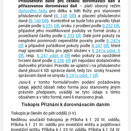
Příslušenství daně pro českou dorovnávací daň
a
přiřazovanou dorovnávací daň
– platí obecný režim
daňového řádu
pro délku a běh lhůty pro stanovení
příslušenství daně (
§ 148
DŘ
) a placení příslušenství
daně (
§ 160
DŘ
). Konkrétně se bude toto pravidlo týkat
penále podle
§ 251
DŘ
, úroku z prodlení podle
§ 252
DŘ
,
případně jeho modifikované podoby ve formě úroku z
posečkané částky podle
§ 253
DŘ
. Dále poté pokuty za
nesplnění povinnosti nepeněžité povahy podle
§ 247a
DŘ
a případné pořádkové pokuty podle
§ 247
DŘ
, které
mají speciální lhůtu pro jejich uložení v
§ 247a odst. 5
DŘ
, resp.
§ 247 odst. 4
DŘ
nebo pokuty za opožděné
tvrzení daně podle
§ 250
DŘ
při nepodání dodatečného
daňového přiznání. Pravidlo se uplatní i na příslušenství
daně jdoucí k tíži správce daně, tedy tzv. úroky hrazené
správcem daně ve smyslu
§ 251c odst. 1
DŘ
.
Jsou-li v tomto formulářovém podání požadovány
údaje, jejichž obsah nebo forma jsou stanoveny jiným
právním předpisem, uvádějí se tyto údaje s tímto
obsahem a v této formě, není-li stanoveno jinak.
Tiskopis Přiznání k dorovnávacím daním
Tiskopis je členěn do pěti oddílů (I-V).
Nedílnou součástí tiskopisu je Příloha k ř. 20 III. oddílu,
Příloha k ř. 21 III. oddílu pro investiční entitu a pojišťovací
investiční entitu, Příloha k ř. 23 IV. oddílu, Příloha k ř. 24 IV.