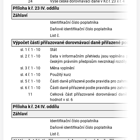
24
Výše české dorovnávací daně v Kč ř. 23 x ř. 4
Příloha k ř. 23 IV. oddílu
Záhlaví
Identifikační číslo poplatníka
Daňové identifikační číslo poplatníka
List č.
Výpočet části přiřazované
dorovnávací daně přiřazené podle prav
sl. 1 ř. 1 - 10
Stát
sl. 2 ř. 1 - 10
Data v informačním přehledu jsou vyplněna podle 
českým právním předpisům nevznikají rozdíly.
sl. 3 ř. 1 - 10
Měna vyplnění
sl. 4 ř. 1 - 10
Použitý kurz
sl. 5 ř. 1 - 10
Části daně přiřazené podle pravidla pro zahrnutí zis
sl. 6 ř. 1 - 10
Části daně přiřazené podle pravidla pro zahrnutí zisku 
11
Celková část přiřazované dorovnávací daně přiřaze
hodnot v sl. 6
Příloha k ř. 24 IV. oddílu
Záhlaví
Identifikační číslo poplatníka
Daňové identifikační číslo poplatníka
List č.