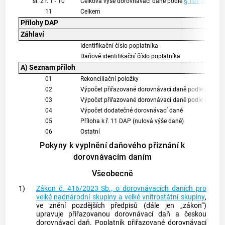
sl. 2 ř. 1 - 10
Celková výše dorovnávací daně podle
§ 101
zákona
z
11
Celkem
Přílohy DAP
Záhlaví
Identifikační číslo poplatníka
Daňové identifikační číslo poplatníka
A) Seznam příloh
01
Rekonciliační položky
02
Výpočet přiřazované dorovnávací daně podle pravidla
03
Výpočet přiřazované dorovnávací daně podle pravidl
04
Výpočet dodatečné dorovnávací daně
05
Příloha k ř. 11 DAP (nulová výše daně)
06
Ostatní
Pokyny k vyplnění daňového přiznání k
dorovnávacím daním
Všeobecně
1)
Zákon č. 416/2023 Sb., o dorovnávacích daních pro
velké nadnárodní skupiny a velké vnitrostátní skupiny
,
ve znění pozdějších předpisů (dále jen „zákon“)
upravuje přiřazovanou dorovnávací daň a českou
dorovnávací daň. Poplatník přiřazované dorovnávací