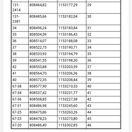
131-
808464,82
1153177,29
29
2414
131-
808485,66
1153182,04
30
2381
34
808496,24
1153183,84
31
35
808504,59
1153186,43
32
36
808514,07
1153188,08
33
37
808522,75
1153190,71
34
38
808533,93
1153194,79
35
39
808541,55
1153198,30
36
42
808553,88
1153203,59
37
41
808564,70
1153206,36
38
40
808572,35
1153208,44
39
67-38
808577,90
1153210,53
40
67-34
808537,42
1153231,77
41
67-36
808508,85
1153227,38
42
67-31
808486,98
1153245,60
43
67-25
808475,86
1153263,26
44
67-23
808478,23
1153273,80
45
67-20
808486,40
1153302,85
46