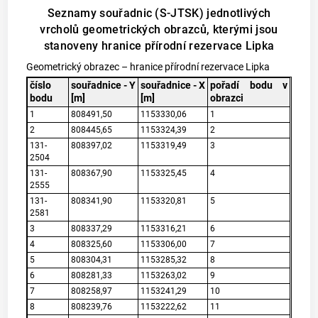
Seznamy souřadnic (S-JTSK) jednotlivých
vrcholů geometrických obrazců, kterými jsou
stanoveny hranice přírodní rezervace Lipka
Geometrický obrazec – hranice přírodní rezervace Lipka
číslo
souřadnice - Y
souřadnice - X
pořadí bodu v
bodu
[m]
[m]
obrazci
1
808491,50
1153330,06
1
2
808445,65
1153324,39
2
131-
808397,02
1153319,49
3
2504
131-
808367,90
1153325,45
4
2555
131-
808341,90
1153320,81
5
2581
3
808337,29
1153316,21
6
4
808325,60
1153306,00
7
5
808304,31
1153285,32
8
6
808281,33
1153263,02
9
7
808258,97
1153241,29
10
8
808239,76
1153222,62
11