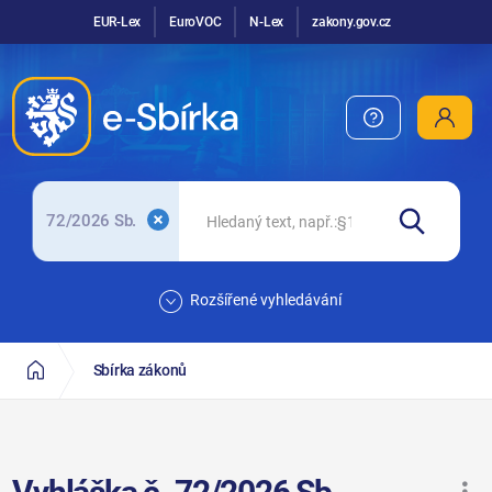
EUR-Lex
EuroVOC
N-Lex
zakony.gov.cz
72/2026 Sb.
Rozšířené vyhledávání
Sbírka zákonů