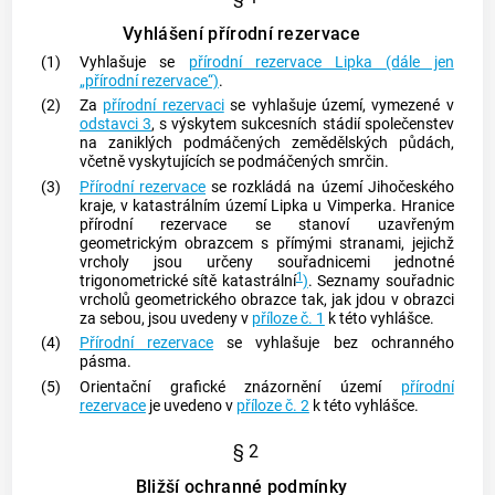
Vyhlášení přírodní rezervace
(1)
Vyhlašuje se
přírodní rezervace Lipka (dále jen
„přírodní rezervace“)
.
(2)
Za
přírodní rezervaci
se vyhlašuje území, vymezené v
odstavci 3
, s výskytem sukcesních stádií společenstev
na zaniklých podmáčených zemědělských půdách,
včetně vyskytujících se podmáčených smrčin.
(3)
Přírodní rezervace
se rozkládá na území Jihočeského
kraje, v katastrálním území Lipka u Vimperka. Hranice
přírodní rezervace se stanoví uzavřeným
geometrickým obrazcem s přímými stranami, jejichž
vrcholy jsou určeny souřadnicemi jednotné
1
trigonometrické sítě katastrální
)
. Seznamy souřadnic
vrcholů geometrického obrazce tak, jak jdou v obrazci
za sebou, jsou uvedeny v
příloze č. 1
k této vyhlášce.
(4)
Přírodní rezervace
se vyhlašuje bez ochranného
pásma.
(5)
Orientační grafické znázornění území
přírodní
rezervace
je uvedeno v
příloze č. 2
k této vyhlášce.
§ 2
Bližší ochranné podmínky