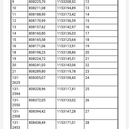
9
808225,70
1153208,92
12
10
808211,08
1153194,89
13
11
808188,90
1153173,42
14
12
808170,99
1153156,59
15
13
808157,62
1153142,97
16
14
808160,80
1153136,03
17
15
808165,58
1153125,64
18
16
808171,06
1153113,91
19
18
808198,25
1153138,86
20
19
808224,72
1153145,51
21
20
808241,03
1153143,06
22
21
808289,80
1153119,78
23
131-
808305,07
1153106,43
24
2625
131-
808328,96
1153117,41
25
2594
131-
808372,05
1153133,02
26
2550
131-
808394,42
1153147,28
27
2508
131-
808438,49
1153171,01
28
2453