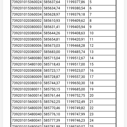
739201015360024
585637,64
1199377,86
5
739201015360033
585634,74
1199380,54
6
739201015360034
585628,97
1199379,18
7
739201020380002
585610,93
1199409,62
8
739201020380003
585631,41
1199405,94
9
739201020380004
585644,26
1199408,63
10
739201020380005
585654,81
1199420,91
11
739201020380006
585673,03
1199468,28
12
739201020380007
585683,00
1199485,74
13
739201015480080
585715,04
1199512,67
14
739201015480100
585718,43
1199517,00
15
739201020380008
585723,17
1199523,07
16
739201020380009
585728,87
1199557,30
17
739201020380010
585744,37
1199650,30
18
739201020380011
585750,15
1199685,00
19
739201015600014
585761,44
1199752,75
20
739201015600015
585762,25
1199752,49
21
739201015480039
585770,46
1199749,82
22
739201015480040
585776,10
1199747,99
23
739201015480041
585777,39
1199746,23
24
739201015480042
585781,88
1199740,07
25