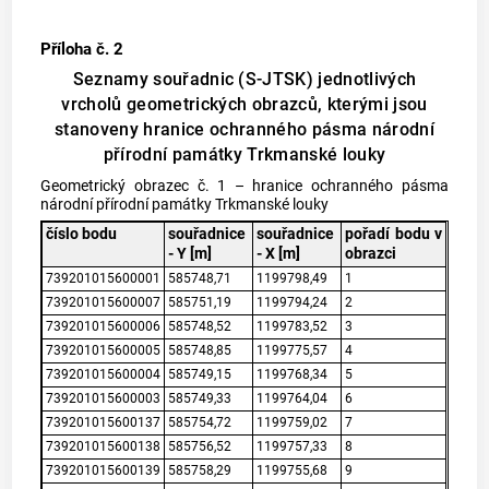
Příloha č. 2
Seznamy souřadnic (S-JTSK) jednotlivých
vrcholů geometrických obrazců, kterými jsou
stanoveny hranice ochranného pásma národní
přírodní památky Trkmanské louky
Geometrický obrazec č. 1 – hranice ochranného pásma
národní přírodní památky Trkmanské louky
číslo bodu
souřadnice
souřadnice
pořadí bodu v
- Y [m]
- X [m]
obrazci
739201015600001
585748,71
1199798,49
1
739201015600007
585751,19
1199794,24
2
739201015600006
585748,52
1199783,52
3
739201015600005
585748,85
1199775,57
4
739201015600004
585749,15
1199768,34
5
739201015600003
585749,33
1199764,04
6
739201015600137
585754,72
1199759,02
7
739201015600138
585756,52
1199757,33
8
739201015600139
585758,29
1199755,68
9