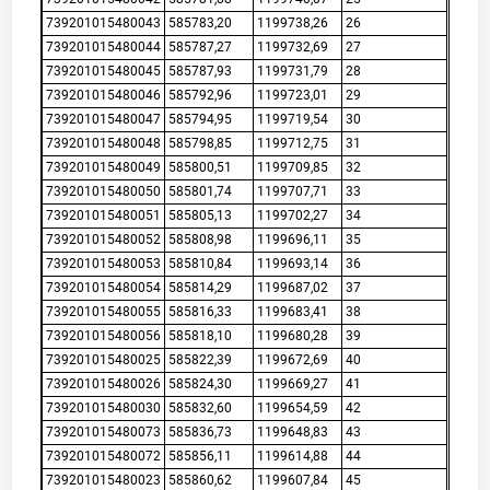
739201015480043
585783,20
1199738,26
26
739201015480044
585787,27
1199732,69
27
739201015480045
585787,93
1199731,79
28
739201015480046
585792,96
1199723,01
29
739201015480047
585794,95
1199719,54
30
739201015480048
585798,85
1199712,75
31
739201015480049
585800,51
1199709,85
32
739201015480050
585801,74
1199707,71
33
739201015480051
585805,13
1199702,27
34
739201015480052
585808,98
1199696,11
35
739201015480053
585810,84
1199693,14
36
739201015480054
585814,29
1199687,02
37
739201015480055
585816,33
1199683,41
38
739201015480056
585818,10
1199680,28
39
739201015480025
585822,39
1199672,69
40
739201015480026
585824,30
1199669,27
41
739201015480030
585832,60
1199654,59
42
739201015480073
585836,73
1199648,83
43
739201015480072
585856,11
1199614,88
44
739201015480023
585860,62
1199607,84
45