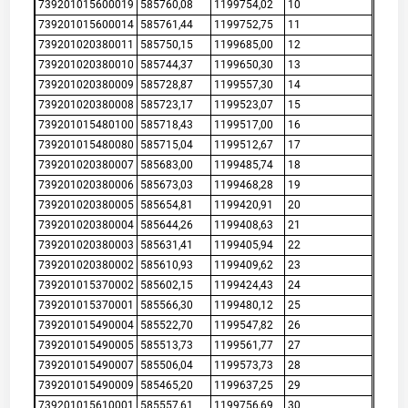
739201015600019
585760,08
1199754,02
10
739201015600014
585761,44
1199752,75
11
739201020380011
585750,15
1199685,00
12
739201020380010
585744,37
1199650,30
13
739201020380009
585728,87
1199557,30
14
739201020380008
585723,17
1199523,07
15
739201015480100
585718,43
1199517,00
16
739201015480080
585715,04
1199512,67
17
739201020380007
585683,00
1199485,74
18
739201020380006
585673,03
1199468,28
19
739201020380005
585654,81
1199420,91
20
739201020380004
585644,26
1199408,63
21
739201020380003
585631,41
1199405,94
22
739201020380002
585610,93
1199409,62
23
739201015370002
585602,15
1199424,43
24
739201015370001
585566,30
1199480,12
25
739201015490004
585522,70
1199547,82
26
739201015490005
585513,73
1199561,77
27
739201015490007
585506,04
1199573,73
28
739201015490009
585465,20
1199637,25
29
739201015610001
585557,61
1199756,69
30