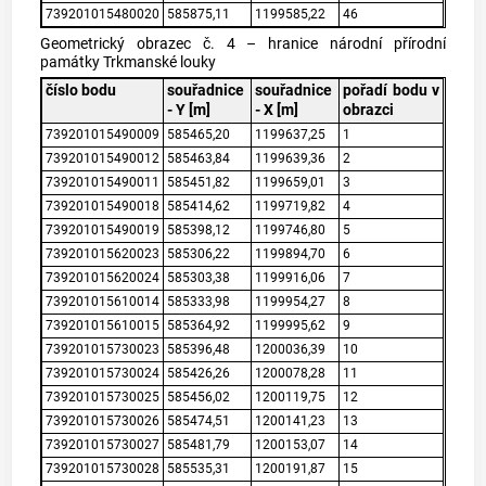
739201015480020
585875,11
1199585,22
46
Geometrický obrazec č. 4 – hranice národní přírodní
památky Trkmanské louky
číslo bodu
souřadnice
souřadnice
pořadí bodu v
- Y [m]
- X [m]
obrazci
739201015490009
585465,20
1199637,25
1
739201015490012
585463,84
1199639,36
2
739201015490011
585451,82
1199659,01
3
739201015490018
585414,62
1199719,82
4
739201015490019
585398,12
1199746,80
5
739201015620023
585306,22
1199894,70
6
739201015620024
585303,38
1199916,06
7
739201015610014
585333,98
1199954,27
8
739201015610015
585364,92
1199995,62
9
739201015730023
585396,48
1200036,39
10
739201015730024
585426,26
1200078,28
11
739201015730025
585456,02
1200119,75
12
739201015730026
585474,51
1200141,23
13
739201015730027
585481,79
1200153,07
14
739201015730028
585535,31
1200191,87
15