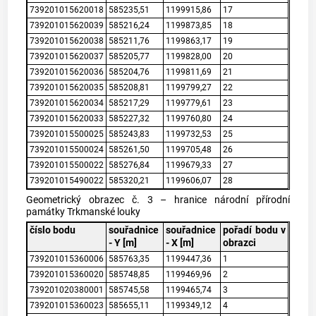
739201015620018
585235,51
1199915,86
17
739201015620039
585216,24
1199873,85
18
739201015620038
585211,76
1199863,17
19
739201015620037
585205,77
1199828,00
20
739201015620036
585204,76
1199811,69
21
739201015620035
585208,81
1199799,27
22
739201015620034
585217,29
1199779,61
23
739201015620033
585227,32
1199760,80
24
739201015500025
585243,83
1199732,53
25
739201015500024
585261,50
1199705,48
26
739201015500022
585276,84
1199679,33
27
739201015490022
585320,21
1199606,07
28
Geometrický obrazec č. 3 – hranice národní přírodní
památky Trkmanské louky
číslo bodu
souřadnice
souřadnice
pořadí bodu v
- Y [m]
- X [m]
obrazci
739201015360006
585763,35
1199447,36
1
739201015360020
585748,85
1199469,96
2
739201020380001
585745,58
1199465,74
3
739201015360023
585655,11
1199349,12
4