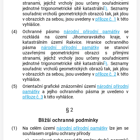
stranami, jejichž vrcholy jsou určeny souřadnicemi
1
jednotné trigonometrické sítě katastrální
)
. Seznamy
souřadnic vrcholů geometrických obrazců tak, jak jdou
v obrazcích za sebou, jsou uvedeny v
příloze č. 1
k této
vyhlášce.
(4)
Ochranné pásmo
národní přírodní památky
se
rozkládá na území Jihomoravského kraje, v
katastrálním území Rakvice. Hranice ochranného
pásma
národní přírodní památky
se stanoví
uzavřenými geometrickými obrazci s přímými
stranami, jejichž vrcholy jsou určeny souřadnicemi
1
jednotné trigonometrické sítě katastrální
)
. Seznamy
souřadnic vrcholů geometrických obrazů tak, jak jdou
v obrazcích za sebou, jsou uvedeny v
příloze č. 2
k této
vyhlášce.
(5)
Orientační grafické znázornění území
národní přírodní
památky
a jejího ochranného pásma je uvedeno v
příloze č. 3
k této vyhlášce.
§ 2
Bližší ochranné podmínky
(1)
Na celém území
národní přírodní památky
lze jen se
souhlasem orgánu ochrany přírody