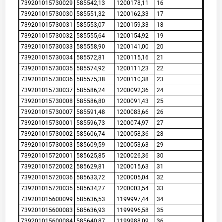
739201015730029
585542,13
1200178,11
16
739201015730030
585551,32
1200162,33
17
739201015730031
585553,07
1200159,33
18
739201015730032
585555,64
1200154,92
19
739201015730033
585558,90
1200141,00
20
739201015730034
585572,81
1200115,16
21
739201015730035
585574,92
1200111,23
22
739201015730036
585575,38
1200110,38
23
739201015730037
585586,24
1200092,36
24
739201015730008
585586,80
1200091,43
25
739201015730007
585591,48
1200083,66
26
739201015730001
585596,73
1200074,97
27
739201015730002
585606,74
1200058,36
28
739201015730003
585609,59
1200053,63
29
739201015720001
585625,85
1200026,36
30
739201015720002
585629,81
1200015,63
31
739201015720036
585633,72
1200005,04
32
739201015720035
585634,27
1200003,54
33
739201015600099
585636,53
1199997,44
34
739201015600083
585636,93
1199996,58
35
739201015600084
585640,87
1199988,09
36