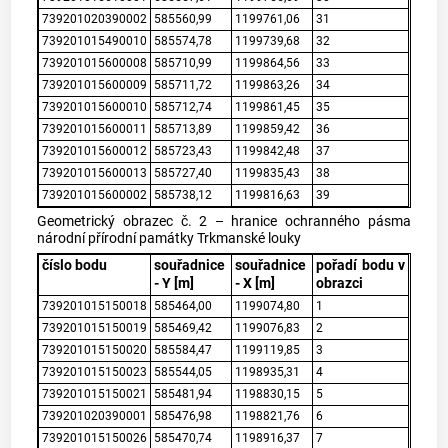
739201020390002
585560,99
1199761,06
31
739201015490010
585574,78
1199739,68
32
739201015600008
585710,99
1199864,56
33
739201015600009
585711,72
1199863,26
34
739201015600010
585712,74
1199861,45
35
739201015600011
585713,89
1199859,42
36
739201015600012
585723,43
1199842,48
37
739201015600013
585727,40
1199835,43
38
739201015600002
585738,12
1199816,63
39
Geometrický obrazec č. 2 – hranice ochranného pásma
národní přírodní památky Trkmanské louky
číslo bodu
souřadnice
souřadnice
pořadí bodu v
- Y [m]
- X [m]
obrazci
739201015150018
585464,00
1199074,80
1
739201015150019
585469,42
1199076,83
2
739201015150020
585584,47
1199119,85
3
739201015150023
585544,05
1198935,31
4
739201015150021
585481,94
1198830,15
5
739201020390001
585476,98
1198821,76
6
739201015150026
585470,74
1198916,37
7