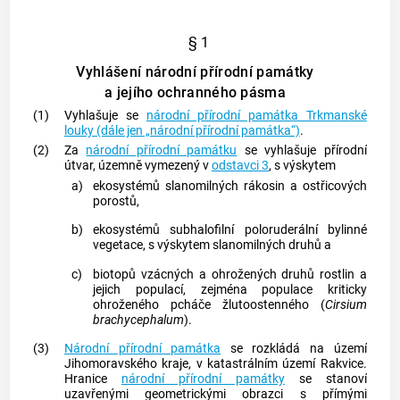
§ 1
Vyhlášení národní přírodní památky
a jejího ochranného pásma
(1)
Vyhlašuje se
národní přírodní památka Trkmanské
louky (dále jen „národní přírodní památka“)
.
(2)
Za
národní přírodní památku
se vyhlašuje přírodní
útvar, územně vymezený v
odstavci 3
, s výskytem
a)
ekosystémů slanomilných rákosin a ostřicových
porostů,
b)
ekosystémů subhalofilní poloruderální bylinné
vegetace, s výskytem slanomilných druhů a
c)
biotopů vzácných a ohrožených druhů rostlin a
jejich populací, zejména populace kriticky
ohroženého pcháče žlutoostenného (
Cirsium
brachycephalum
).
(3)
Národní přírodní památka
se rozkládá na území
Jihomoravského kraje, v katastrálním území Rakvice.
Hranice
národní přírodní památky
se stanoví
uzavřenými geometrickými obrazci s přímými