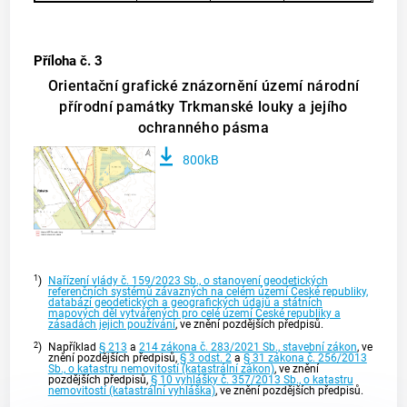
Příloha č. 3
Orientační grafické znázornění území národní
přírodní památky Trkmanské louky a jejího
ochranného pásma
800kB
1
)
Nařízení vlády č. 159/2023 Sb., o stanovení geodetických
referenčních systémů závazných na celém území České republiky,
databází geodetických a geografických údajů a státních
mapových děl vytvářených pro celé území České republiky a
zásadách jejich používání
, ve znění pozdějších předpisů.
2
)
Například
§ 213
a
214 zákona č. 283/2021 Sb., stavební zákon
, ve
znění pozdějších předpisů,
§ 3 odst. 2
a
§ 31 zákona č. 256/2013
Sb., o katastru nemovitostí (katastrální zákon)
, ve znění
pozdějších předpisů,
§ 10 vyhlášky č. 357/2013 Sb., o katastru
nemovitostí (katastrální vyhláška)
, ve znění pozdějších předpisů.