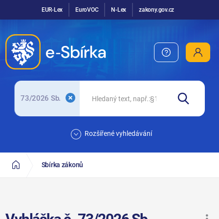
EUR-Lex
EuroVOC
N-Lex
zakony.gov.cz
73/2026 Sb.
Rozšířené vyhledávání
Sbírka zákonů