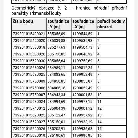
Geometrický obrazec č. 2 – hranice národní přírodní
památky Trkmanské louky
číslo bodu
souřadnice
souřadnice
pořadí bodu v
- Y [m]
- X [m]
obrazci
739201015490021
585356,09
1199544,59
1
739201015490020
585339,88
1199535,93
2
739201015500018
585277,63
1199504,73
3
739201015500020
585156,85
1199640,92
4
739201015620030
585056,84
1199753,69
5
739201015630026
584959,11
1199812,24
6
739201015630025
584883,65
1199952,49
7
739201015750009
584850,85
1200055,87
8
739201015750008
584866,16
1200052,49
9
739201015750007
584943,34
1200001,53
10
739201015630024
584994,69
1199978,15
11
739201015740012
585004,39
1200001,12
12
739201015620025
585122,47
1199957,92
13
739201015620027
585150,01
1199938,19
14
739201015620026
585205,91
1199936,63
15
739201015620019
585190,61
1199996,95
16