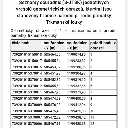
Seznamy souřadnic (S-JTSK) jednotlivých
vrcholů geometrických obrazců, kterými jsou
stanoveny hranice národní přírodní památky
Trkmanské louky
Geometrický obrazec č. 1 – hranice národní přírodní
památky Trkmanské louky
číslo bodu
souřadnice
souřadnice
pořadí bodu v
- Y [m]
- X [m]
obrazci
739201015150018
585464,00
1199074,80
1
739201015150017
585455,84
1199233,82
2
739201015370015
585453,87
1199280,06
3
739201015370014
585451,93
1199304,97
4
739201015370013
585452,82
1199319,10
5
739201015370012
585455,69
1199332,66
6
739201015370011
585467,93
1199373,93
7
739201015370010
585474,68
1199400,07
8
739201015370009
585476,03
1199412,94
9
739201015370008
585475,48
1199425,88
10
739201015370007
585472,62
1199438,42
11
739201015370006
585467,11
1199450,63
12