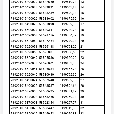
739201015490029
585426,50
1199519,78
13
739201015490028
585398,91
1199563,83
14
739201015490027
585382,39
1199590,98
15
739201015490026
585336,02
1199675,55
16
739201015490025
585318,98
1199702,35
17
739201015500027
585303,41
1199730,74
18
739201015620053
585287,76
1199754,77
19
739201015620052
585272,54
1199779,33
20
739201015620051
585261,38
1199798,20
21
739201015620050
585258,31
1199808,58
22
739201015620049
585255,36
1199830,20
23
739201015620048
585260,01
1199853,45
24
739201015620041
585265,84
1199865,74
25
739201015620040
585309,80
1199792,90
26
739201015490024
585375,40
1199692,16
27
739201015490023
585435,37
1199594,64
28
739201015370005
585506,25
1199481,22
29
739201015370004
585582,56
1199359,98
30
739201015370003
585623,44
1199297,77
31
739201015150020
585584,47
1199119,85
32
739201015150019
585469,42
1199076,83
33