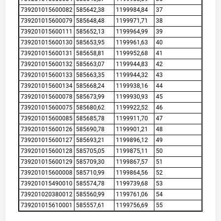
739201015600082
585642,38
1199984,84
37
739201015600079
585648,48
1199971,71
38
739201015600111
585652,13
1199964,99
39
739201015600130
585653,95
1199961,63
40
739201015600131
585658,81
1199952,68
41
739201015600132
585663,07
1199944,83
42
739201015600133
585663,35
1199944,32
43
739201015600134
585668,24
1199938,16
44
739201015600078
585673,99
1199930,93
45
739201015600075
585680,62
1199922,52
46
739201015600085
585685,78
1199911,70
47
739201015600126
585690,78
1199901,21
48
739201015600127
585693,21
1199896,12
49
739201015600128
585705,05
1199875,11
50
739201015600129
585709,30
1199867,57
51
739201015600008
585710,99
1199864,56
52
739201015490010
585574,78
1199739,68
53
739201020380012
585560,99
1199761,06
54
739201015610001
585557,61
1199756,69
55