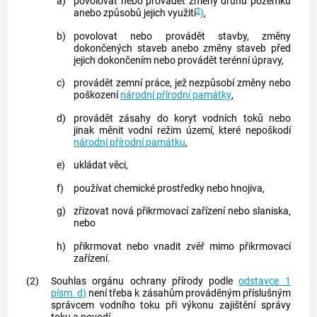
a)
povolovat nebo provádět změny druhů pozemků
2
anebo způsobů jejich využití
)
,
b)
povolovat nebo provádět stavby, změny
dokončených staveb anebo změny staveb před
jejich dokončením nebo provádět terénní úpravy,
c)
provádět zemní práce, jež nezpůsobí změny nebo
poškození
národní přírodní památky
,
d)
provádět zásahy do koryt vodních toků nebo
jinak měnit vodní režim území, které nepoškodí
národní přírodní památku
,
e)
ukládat věci,
f)
používat chemické prostředky nebo hnojiva,
g)
zřizovat nová přikrmovací zařízení nebo slaniska,
nebo
h)
přikrmovat nebo vnadit zvěř mimo přikrmovací
zařízení.
(2)
Souhlas orgánu ochrany přírody podle
odstavce 1
písm. d)
není třeba k zásahům prováděným příslušným
správcem vodního toku při výkonu zajištění správy