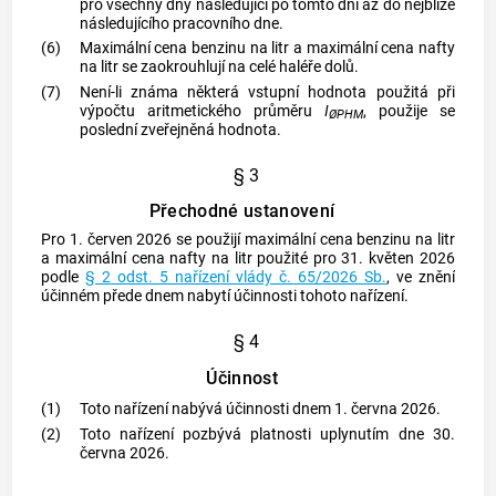
pro všechny dny následující po tomto dni až do nejblíže
následujícího pracovního dne.
(6)
Maximální cena benzinu na litr a maximální cena nafty
na litr se zaokrouhlují na celé haléře dolů.
(7)
Není-li známa některá vstupní hodnota použitá při
výpočtu aritmetického průměru
I
, použije se
ØPHM
poslední zveřejněná hodnota.
§ 3
Přechodné ustanovení
Pro 1. červen 2026 se použijí maximální cena benzinu na litr
a maximální cena nafty na litr použité pro 31. květen 2026
podle
§ 2 odst. 5 nařízení vlády č. 65/2026 Sb.
, ve znění
účinném přede dnem nabytí účinnosti tohoto nařízení.
§ 4
Účinnost
(1)
Toto nařízení nabývá účinnosti dnem 1. června 2026.
(2)
Toto nařízení pozbývá platnosti uplynutím dne 30.
června 2026.