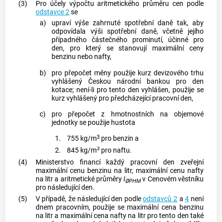
(3)
Pro účely výpočtu aritmetického průměru cen podle
odstavce 2
se
a)
upraví výše zahrnuté spotřební daně tak, aby
odpovídala výši spotřební daně, včetně jejího
případného částečného prominutí, účinné pro
den, pro který se stanovují maximální ceny
benzinu nebo nafty,
b)
pro přepočet měny použije kurz devizového trhu
vyhlášený Českou národní bankou pro den
kotace; není-li pro tento den vyhlášen, použije se
kurz vyhlášený pro předcházející pracovní den,
c)
pro přepočet z hmotnostních na objemové
jednotky se použije hustota
3
1.
755 kg/m
pro benzin a
3
2.
845 kg/m
pro naftu.
(4)
Ministerstvo financí každý pracovní den zveřejní
maximální cenu benzinu na litr, maximální cenu nafty
na litr a aritmetické průměry
I
v Cenovém věstníku
ØPHM
pro následující den.
(5)
V případě, že následující den podle
odstavců 2
a
4
není
dnem pracovním, použije se maximální cena benzinu
na litr a maximální cena nafty na litr pro tento den také