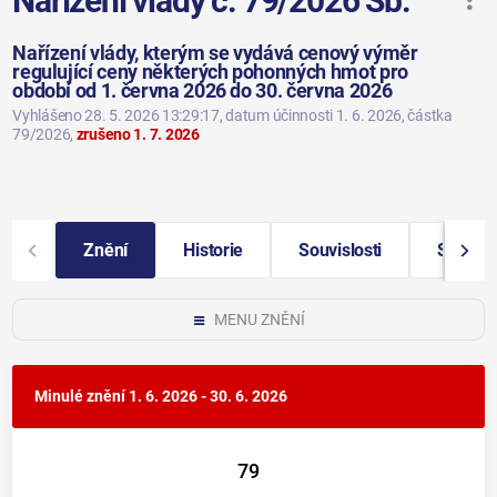
Nařízení vlády č. 79/2026 Sb.
Nařízení vlády, kterým se vydává cenový výměr
regulující ceny některých pohonných hmot pro
období od 1. června 2026 do 30. června 2026
Vyhlášeno 28. 5. 2026 13:29:17
, datum účinnosti 1. 6. 2026
, částka
79/2026
,
zrušeno 1. 7. 2026
Znění
Historie
Souvislosti
Stručný
MENU ZNĚNÍ
Minulé znění
1. 6. 2026 - 30. 6. 2026
79