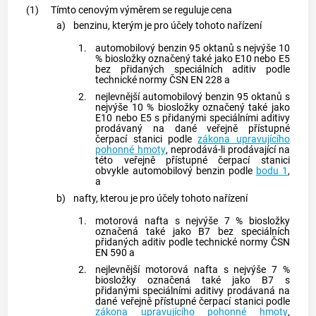
(1)
Tímto cenovým výměrem se reguluje cena
a)
benzinu, kterým je pro účely tohoto nařízení
1.
automobilový benzin 95 oktanů s nejvýše 10
% biosložky označený také jako E10 nebo E5
bez přidaných speciálních aditiv podle
technické normy ČSN EN 228 a
2.
nejlevnější automobilový benzin 95 oktanů s
nejvýše 10 % biosložky označený také jako
E10 nebo E5 s přidanými speciálními aditivy
prodávaný na dané veřejně přístupné
čerpací stanici podle
zákona upravujícího
pohonné hmoty
, neprodává-li prodávající na
této veřejně přístupné čerpací stanici
obvykle automobilový benzin podle
bodu 1
,
a
b)
nafty, kterou je pro účely tohoto nařízení
1.
motorová nafta s nejvýše 7 % biosložky
označená také jako B7 bez speciálních
přidaných aditiv podle technické normy ČSN
EN 590 a
2.
nejlevnější motorová nafta s nejvýše 7 %
biosložky označená také jako B7 s
přidanými speciálními aditivy prodávaná na
dané veřejně přístupné čerpací stanici podle
zákona upravujícího pohonné hmoty
,