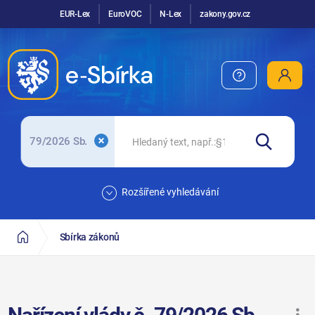
EUR-Lex
EuroVOC
N-Lex
zakony.gov.cz
79/2026 Sb.
Rozšířené vyhledávání
Sbírka zákonů