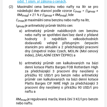
odst. 1 písm. a) zákona o cenách
.
(2)
Maximální cena benzinu nebo nafty na litr se pro
následující den stanoví podle vzorce
C
= (I
+
PHM
ØPHM
RM
) + 21 % z (I
+ RM
)
, kde
PHM
ØPHM
PHM
C
je maximální cena benzinu nebo nafty na litr,
PHM
I
je aritmetický průměr těchto cen:
ØPHM
a)
aritmetický průměr nabídkových cen benzinu
nebo nafty se spotřební daní bez daně z přidané
hodnoty 3 největších velkoobchodních
dodavatelů veřejně přístupným čerpacím
stanicím pro aktuální a 2 předcházející pracovní
dny (Unipetrol Index Czech, MOLIN (Mol cenový
index), ZÁKLADNÍ CENY ČEPRO) a
b)
aritmetický průměr cen kalkulovaných na bázi
denní kotace Platts Barges FOB Rotterdam High
za předcházející 3 pracovní dny navýšený o
přirážku 92 USD/t pro benzin nebo aritmetický
průměr cen kalkulovaných na bázi denní kotace
Platts Barges CIF NWE High za předcházející 3
pracovní dny navýšený o přirážku 90 USD/t pro
naftu a
RM
je regulovaná marže, která činí 3 Kč/l pro benzin
PHM
nebo naftu.