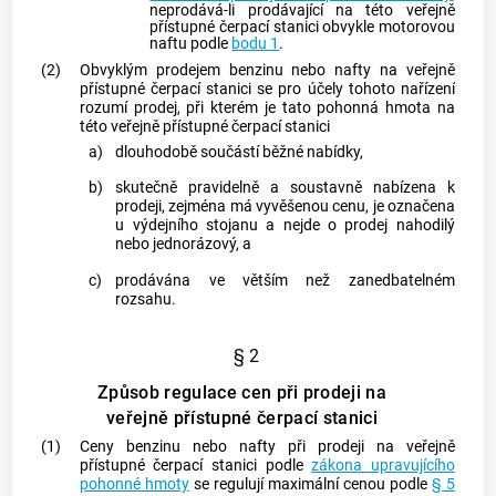
neprodává-li prodávající na této veřejně
přístupné čerpací stanici obvykle motorovou
naftu podle
bodu 1
.
(2)
Obvyklým prodejem benzinu nebo nafty na veřejně
přístupné čerpací stanici se pro účely tohoto nařízení
rozumí prodej, při kterém je tato pohonná hmota na
této veřejně přístupné čerpací stanici
a)
dlouhodobě součástí běžné nabídky,
b)
skutečně pravidelně a soustavně nabízena k
prodeji, zejména má vyvěšenou cenu, je označena
u výdejního stojanu a nejde o prodej nahodilý
nebo jednorázový, a
c)
prodávána ve větším než zanedbatelném
rozsahu.
§ 2
Způsob regulace cen při prodeji na
veřejně přístupné čerpací stanici
(1)
Ceny benzinu nebo nafty při prodeji na veřejně
přístupné čerpací stanici podle
zákona upravujícího
pohonné hmoty
se regulují maximální cenou podle
§ 5