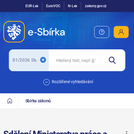
EUR-Lex
EuroVOC
N-Lex
zakony.gov.cz
81/2026 Sb.
Rozšířené vyhledávání
Sbírka zákonů