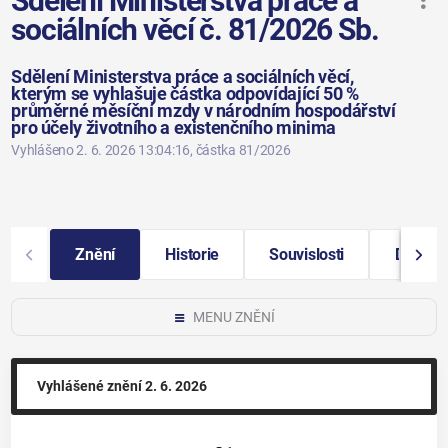
Sdělení Ministerstva práce a
sociálních věcí č. 81/2026 Sb.
Sdělení Ministerstva práce a sociálních věcí,
kterým se vyhlašuje částka odpovídající 50 %
průměrné měsíční mzdy v národním hospodářství
pro účely životního a existenčního minima
Vyhlášeno 2. 6. 2026 13:04:16
, částka 81/2026
Znění
Historie
Souvislosti
Další i
MENU ZNĚNÍ
Vyhlášené znění
2. 6. 2026