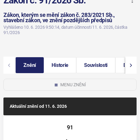
Zákon č. 91/2026 Sb.
Zákon, kterým se mění zákon č. 283/2021 Sb.,
stavební zákon, ve znění pozdějších předpisů
Vyhlášeno 10. 6. 2026 9:50:14
, datum účinnosti 11. 6. 2026
, částka
91/2026
Znění
Historie
Souvislosti
Další i
MENU ZNĚNÍ
Aktuální znění
od 11. 6. 2026
91