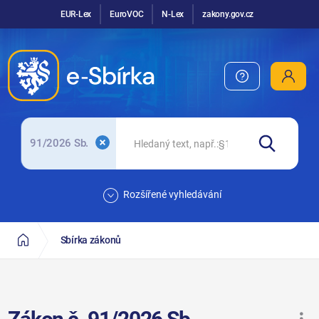
EUR-Lex
EuroVOC
N-Lex
zakony.gov.cz
91/2026 Sb.
Rozšířené vyhledávání
Sbírka zákonů