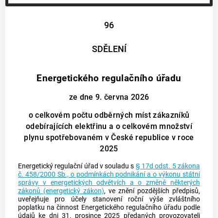
96
SDĚLENÍ
Energetického regulačního úřadu
ze dne 9. června 2026
o celkovém počtu odběrných míst zákazníků
odebírajících elektřinu a o celkovém množství
plynu spotřebovaném v České republice v roce
2025
Energetický regulační úřad v souladu s
§ 17d odst. 5 zákona
č. 458/2000 Sb., o podmínkách podnikání a o výkonu státní
správy v energetických odvětvích a o změně některých
zákonů (energetický zákon)
, ve znění pozdějších předpisů,
uveřejňuje pro účely stanovení roční výše zvláštního
poplatku na činnost Energetického regulačního úřadu podle
údajů ke dni 31. prosince 2025 předaných provozovateli