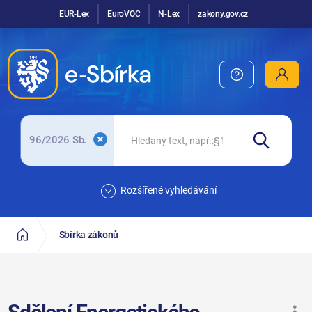
EUR-Lex
EuroVOC
N-Lex
zakony.gov.cz
96/2026 Sb.
Rozšířené vyhledávání
Sbírka zákonů