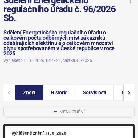
Sdělení Energetického
regulačního úřadu č. 96/2026
Sb.
Sdělení Energetického regulačního úřadu o
celkovém počtu odběrných míst zákazníků
odebírajících elektřinu a o celkovém množství
plynu spotřebovaném v České republice v roce
2025
Vyhlášeno 11. 6. 2026 13:27:21
, částka 96/2026
Znění
Historie
Souvislosti
Další i
MENU ZNĚNÍ
Vyhlášené znění
11. 6. 2026