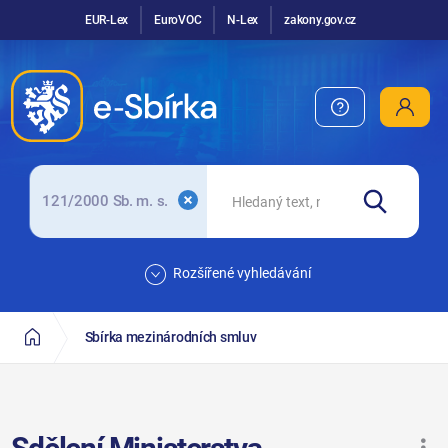
EUR-Lex
EuroVOC
N-Lex
zakony.gov.cz
121/2000 Sb. m. s.
Rozšířené vyhledávání
Sbírka mezinárodních smluv