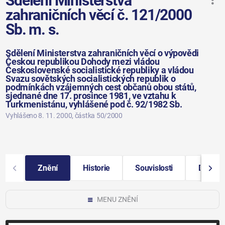
Sdělení Ministerstva
zahraničních věcí č. 121/2000
Sb. m. s.
Sdělení Ministerstva zahraničních věcí o výpovědi
Českou republikou Dohody mezi vládou
Československé socialistické republiky a vládou
Svazu sovětských socialistických republik o
podmínkách vzájemných cest občanů obou států,
sjednané dne 17. prosince 1981, ve vztahu k
Turkmenistánu, vyhlášené pod č. 92/1982 Sb.
Vyhlášeno 8. 11. 2000
, částka 50/2000
Znění
Historie
Souvislosti
Další i
MENU ZNĚNÍ